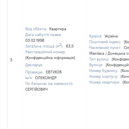
Вид об'єкта:
Квартира
Дата набуття права:
Країна:
Україна
03.02.1998
Поштовий індекс:
[К
2
Загальна площа (м
):
63,5
Населений пункт:
Сі
Реєстраційний номер:
Макіївка / Донецька о
[Конфіденційна інформація]
Тип вулиці:
[Конфіден
3
Декларує:
Вулиця:
[Конфіденцій
Номер будинку:
[Кон
Прізвище:
ЄВТУХОВ
Номер корпусу:
[Кон
Ім'я:
ОЛЕКСАНДР
Номер квартири:
[Ко
По батькові (за наявності):
СЕРГІЙОВИЧ