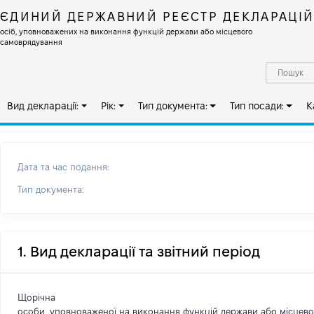
ЄДИНИЙ ДЕРЖАВНИЙ РЕЄСТР ДЕКЛАРАЦІ
осіб, уповноважених на виконання функцій держави або місцевого
самоврядування
Вид декларації:
Рік:
Тип документа:
Тип посади:
К
Дата та час подання:
Тип документа:
1. Вид декларації та звітний період
Щорічна
особи, уповноваженої на виконання функцій держави або місцев