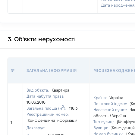
Дата народження
3. Об'єкти нерухомості
№
ЗАГАЛЬНА ІНФОРМАЦІЯ
МІСЦЕЗНАХОДЖЕН
Вид об'єкта:
Квартира
Дата набуття права:
Країна:
Україна
10.03.2016
Поштовий індекс:
[К
2
Загальна площа (м
):
116,3
Населений пункт:
Ча
Реєстраційний номер:
область / Україна
[Конфіденційна інформація]
Тип вулиці:
[Конфіден
1
Декларує:
Вулиця:
[Конфіденцій
Номер будинку:
[Кон