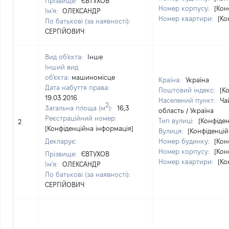
Прізвище:
ЄВТУХОВ
Номер корпусу:
[Кон
Ім'я:
ОЛЕКСАНДР
Номер квартири:
[Ко
По батькові (за наявності):
СЕРГІЙОВИЧ
Вид об'єкта:
Інше
Інший вид
об'єкта:
машиномісце
Країна:
Україна
Дата набуття права:
Поштовий індекс:
[К
19.03.2016
Населений пункт:
Ча
2
Загальна площа (м
):
16,3
область / Україна
Реєстраційний номер:
Тип вулиці:
[Конфіден
2
[Конфіденційна інформація]
Вулиця:
[Конфіденцій
Декларує:
Номер будинку:
[Кон
Номер корпусу:
[Кон
Прізвище:
ЄВТУХОВ
Номер квартири:
[Ко
Ім'я:
ОЛЕКСАНДР
По батькові (за наявності):
СЕРГІЙОВИЧ