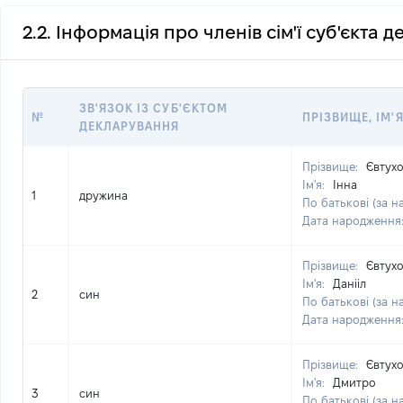
2.2. Інформація про членів сім'ї суб'єкта 
ЗВ'ЯЗОК ІЗ СУБ'ЄКТОМ
№
ПРІЗВИЩЕ, ІМ'Я
ДЕКЛАРУВАННЯ
Прізвище:
Євтух
Ім'я:
Інна
1
дружина
По батькові (за н
Дата народження
Прізвище:
Євтух
Ім'я:
Данііл
2
син
По батькові (за н
Дата народження
Прізвище:
Євтух
Ім'я:
Дмитро
3
син
По батькові (за н