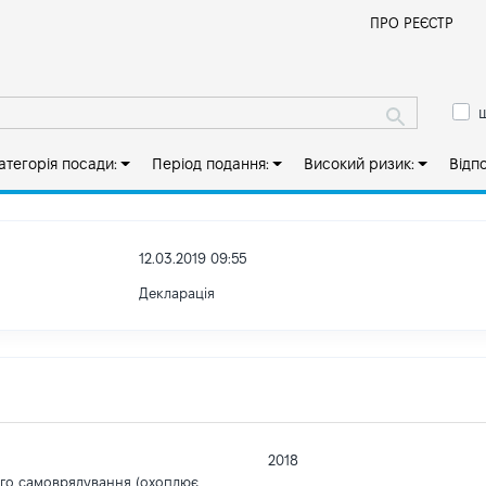
Й
ПРО РЕЄСТР
ш
атегорія посади:
Період подання:
Високий ризик:
Відп
12.03.2019 09:55
Декларація
2018
ого самоврядування (охоплює