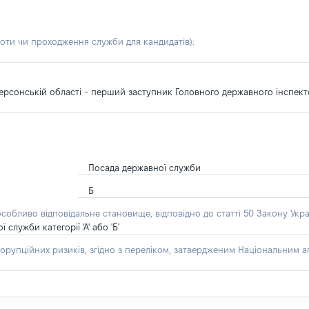
боти чи проходження служби для кандидатів)
:
 Херсонській області - перший заступник Головного державного інсп
Посада державної служби
Б
особливо відповідальне становище, відповідно до статті 50 Закону Укра
лужби категорії 'А' або 'Б'
орупційних ризиків, згідно з переліком, затвердженим Національним аг