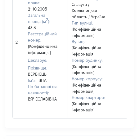
права:
Славута /
21.10.2005
Хмельницька
Загальна
область / Україна
2
площа (м
):
Тип вулиці:
43.3
[Конфіденційна
Реєстраційний
інформація]
[Не
номер:
Вулиця:
2
відом
[Конфіденційна
[Конфіденційна
інформація]
інформація]
Декларує:
Номер будинку:
[Конфіденційна
Прізвище:
інформація]
ВЕРБІЄЦЬ
Номер корпусу:
Ім'я:
ВІТА
[Конфіденційна
По батькові (за
інформація]
наявності):
Номер квартири:
ВЯЧЕСЛАВІВНА
[Конфіденційна
інформація]