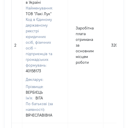
в Україні
Найменування:
ТОВ "Лакі Лук"
Код в Єдиному
державному
Заробітна
реєстрі
плата
юридичних
отримана
осіб, фізичних
2
за
32000
осіб –
основним
підприємців та
місцем
громадських
роботи
формувань:
40158173
Декларує:
Прізвище:
ВЕРБІЄЦЬ
Ім'я:
ВІТА
По батькові (за
наявності):
ВЯЧЕСЛАВІВНА