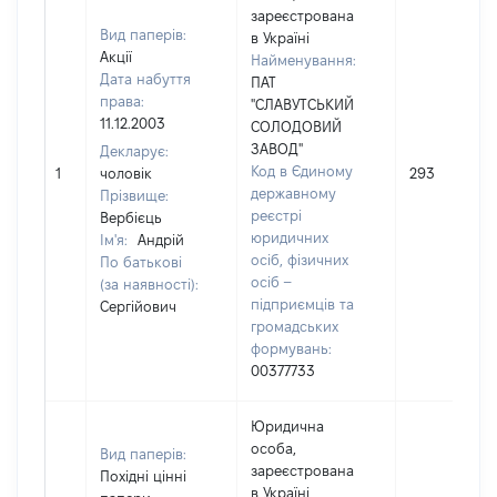
зареєстрована
Вид паперів:
в Україні
Акції
Найменування:
Дата набуття
ПАТ
права:
"СЛАВУТСЬКИЙ
11.12.2003
СОЛОДОВИЙ
ЗАВОД"
Декларує:
Код в Єдиному
1
чоловік
293
державному
Прізвище:
реєстрі
Вербієць
юридичних
Ім'я:
Андрій
осіб, фізичних
По батькові
осіб –
(за наявності):
підприємців та
Сергійович
громадських
формувань:
00377733
Юридична
особа,
Вид паперів:
зареєстрована
Похідні цінні
в Україні