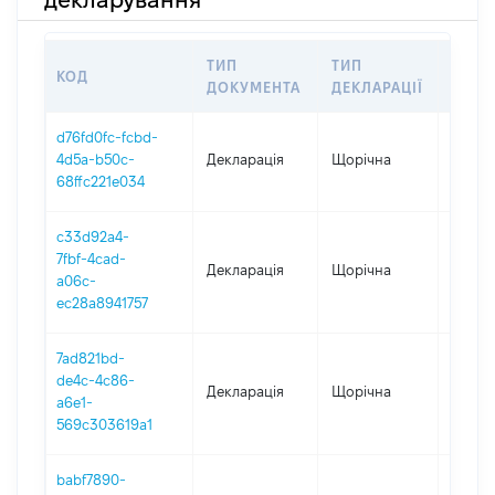
ТИП
ТИП
КОД
ПЕРІ
ДОКУМЕНТА
ДЕКЛАРАЦІЇ
d76fd0fc-fcbd-
4d5a-b50c-
Декларація
Щорічна
2025
68ffc221e034
c33d92a4-
7fbf-4cad-
Декларація
Щорічна
2024
a06c-
ec28a8941757
7ad821bd-
de4c-4c86-
Декларація
Щорічна
2023
a6e1-
569c303619a1
babf7890-