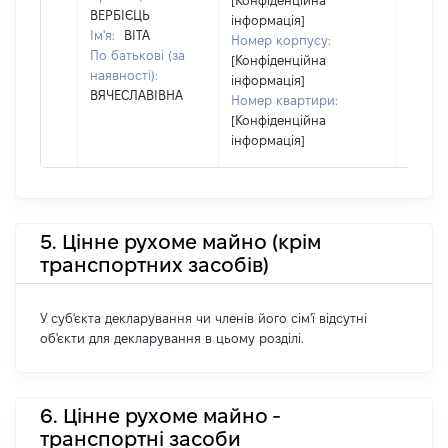
[Конфіденційна
Цивіл
ВЕРБІЄЦЬ
інформація]
кодек
Ім'я:
ВІТА
Номер корпусу:
Україн
По батькові (за
[Конфіденційна
наявності):
інформація]
ВЯЧЕСЛАВІВНА
Номер квартири:
[Конфіденційна
інформація]
5. Цінне рухоме майно (крім
транспортних засобів)
У суб'єкта декларування чи членів його сім'ї відсутні
об'єкти для декларування в цьому розділі.
6. Цінне рухоме майно -
транспортні засоби