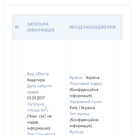
ВАРТ
ЗАГАЛЬНА
№
МІСЦЕЗНАХОДЖЕННЯ
НА Д
ІНФОРМАЦІЯ
НАБУ
Вид об'єкта:
Країна:
Україна
Квартира
Поштовий індекс:
Дата набуття
[Конфіденційна
права:
інформація]
01.01.2017
Населений пункт:
Загальна
Київ / Україна
2
площа (м
):
Тип вулиці:
[Член сім'ї не
[Конфіденційна
надав
інформація]
інформацію]
Вулиця:
Реєстраційний