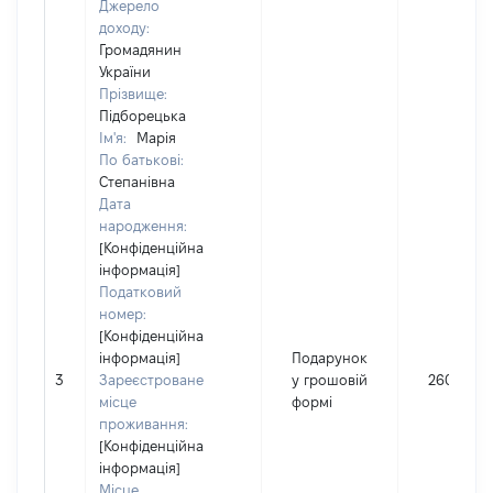
Джерело
доходу:
Громадянин
України
Прізвище:
Підборецька
Ім'я:
Марія
По батькові:
Степанівна
Дата
народження:
[Конфіденційна
інформація]
Податковий
номер:
[Конфіденційна
інформація]
Подарунок
3
Зареєстроване
у грошовій
26000
місце
формі
проживання:
[Конфіденційна
інформація]
Місце