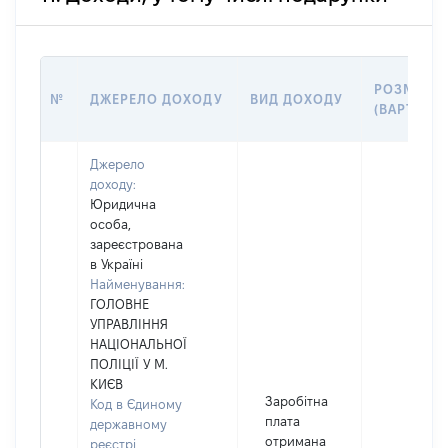
РОЗМІР
№
ДЖЕРЕЛО ДОХОДУ
ВИД ДОХОДУ
(ВАРТІСТЬ
Джерело
доходу:
Юридична
особа,
зареєстрована
в Україні
Найменування:
ГОЛОВНЕ
УПРАВЛІННЯ
НАЦІОНАЛЬНОЇ
ПОЛІЦІЇ У М.
КИЄВ
Заробітна
Код в Єдиному
плата
державному
отримана
реєстрі