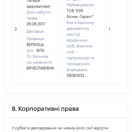
папери
Найменування:
(деривативи)
ТОВ "КУА
Дата набуття
Біснес-Гарант"
права:
Код в Єдиному
29.08.2017
державному
2
1
Декларує:
реєстрі
Прізвище:
юридичних
ВЕРБІЄЦЬ
осіб, фізичних
Ім'я:
ВІТА
осіб –
По батькові
підприємців та
(за наявності):
громадських
ВЯЧЕСЛАВІВНА
формувань:
38061832
8. Корпоративні права
У суб'єкта декларування чи членів його сім'ї відсутні