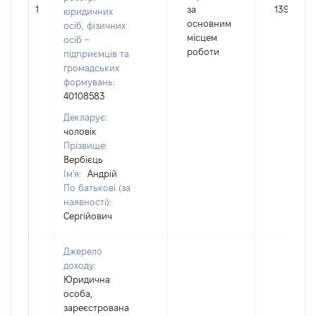
1
за
139528
юридичних
основним
осіб, фізичних
місцем
осіб –
роботи
підприємців та
громадських
формувань:
40108583
Декларує:
чоловік
Прізвище:
Вербієць
Ім'я:
Андрій
По батькові (за
наявності):
Сергійович
Джерело
доходу:
Юридична
особа,
зареєстрована