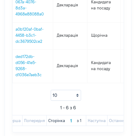
067a-4076-
Кандидата
Декларація
2021
8d3a-
на посаду
4968e88088a0
a0b120af-0baf-
4458-b3c1-
Декларація
Щорічна
2022
dc3679502ce2
ded172db-
d056-41e5-
Кандидата
Декларація
2018
9268-
на посаду
d1036e7aeb3c
1 - 6 з 6
Перша
Попередня
Сторінка
з
1
Наступна
Остання