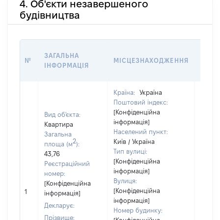
4. Об'єкти незавершеного
будівництва
ЗВ'Я
ЗАГАЛЬНА
№
МІСЦЕЗНАХОДЖЕННЯ
СУБ'
ІНФОРМАЦІЯ
ДЕКЛ
Країна:
Україна
Поштовий індекс:
[Конфіденційна
Вид об'єкта:
інформація]
Квартира
Населений пункт:
Загальна
2
Київ / Україна
Об'єкт
площа (м
):
Тип вулиці:
належ
43,76
[Конфіденційна
суб'єк
Реєстраційний
інформація]
декла
номер:
Вулиця:
чи чл
[Конфіденційна
[Конфіденційна
сім'ї 
1
інформація]
інформація]
власн
Декларує:
Номер будинку:
відпо
Прізвище: