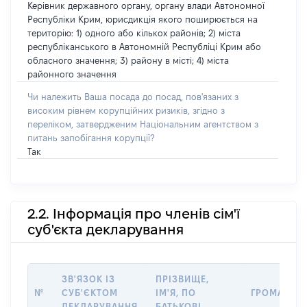
Керівник державного органу, органу влади Автономної
Республіки Крим, юрисдикція якого поширюється на
територію: 1) одного або кількох районів; 2) міста
республіканського в Автономній Республіці Крим або
обласного значення; 3) району в місті; 4) міста
районного значення
Чи належить Ваша посада до посад, пов'язаних з
високим рівнем корупційних ризиків, згідно з
переліком, затвердженим Національним агентством з
питань запобігання корупції?
Так
2.2. Інформація про членів сім'ї
суб'єкта декларування
ЗВ'ЯЗОК ІЗ
ПРІЗВИЩЕ,
№
СУБ'ЄКТОМ
ІМ'Я, ПО
ГРОМАДЯН
ДЕКЛАРУВАННЯ
БАТЬКОВІ