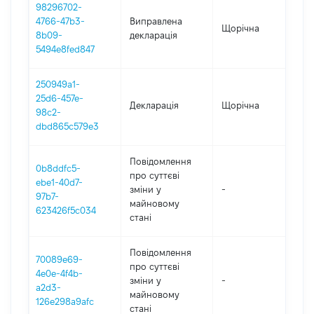
98296702-
4766-47b3-
Виправлена
Щорічна
202
8b09-
декларація
5494e8fed847
250949a1-
25d6-457e-
Декларація
Щорічна
202
98c2-
dbd865c579e3
Повідомлення
0b8ddfc5-
про суттєві
ebe1-40d7-
зміни y
-
202
97b7-
майновому
623426f5c034
стані
Повідомлення
70089e69-
про суттєві
4e0e-4f4b-
зміни y
-
202
a2d3-
майновому
126e298a9afc
стані