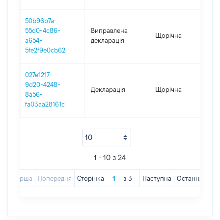
50b96b7a-
55d0-4c86-
Виправлена
Щорічна
202
a654-
декларація
5fe2f9e0cb62
027e1217-
9d20-4248-
Декларація
Щорічна
202
8a56-
fa03aa28161c
1 - 10 з 24
Перша
Попередня
Сторінка
з
3
Наступна
Остання