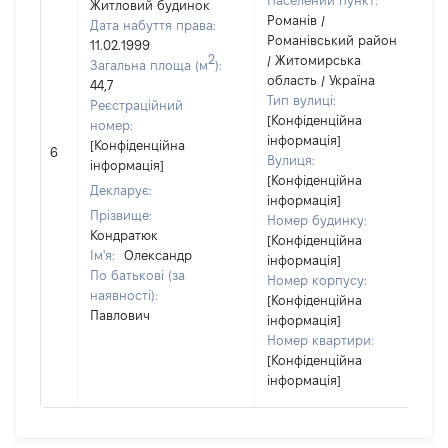
Населений пункт:
Житловий будинок
Романів /
Дата набуття права:
Романівський район
11.02.1999
2
/ Житомирська
Загальна площа (м
):
область / Україна
44,7
Тип вулиці:
Реєстраційний
[Конфіденційна
номер:
інформація]
[Конфіденційна
6
Вулиця:
інформація]
[Конфіденційна
Декларує:
інформація]
Прізвище:
Номер будинку:
Кондратюк
[Конфіденційна
Ім'я:
Олександр
інформація]
По батькові (за
Номер корпусу:
наявності):
[Конфіденційна
Павлович
інформація]
Номер квартири:
[Конфіденційна
інформація]