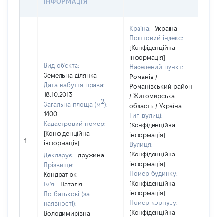
ІНФОРМАЦІЯ
Країна:
Україна
Поштовий індекс:
[Конфіденційна
інформація]
Вид об'єкта:
Населений пункт:
Земельна ділянка
Романів /
Дата набуття права:
Романівський район
18.10.2013
/ Житомирська
2
Загальна площа (м
):
область / Україна
1400
Тип вулиці:
Кадастровий номер:
[Конфіденційна
[Конфіденційна
інформація]
1
інформація]
Вулиця:
[Конфіденційна
Декларує:
дружина
інформація]
Прізвище:
Номер будинку:
Кондратюк
[Конфіденційна
Ім'я:
Наталія
інформація]
По батькові (за
Номер корпусу:
наявності):
[Конфіденційна
Володимирівна