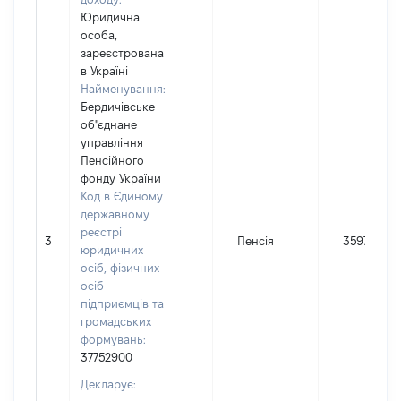
Юридична
особа,
зареєстрована
в Україні
Найменування:
Бердичівське
об"єднане
управління
Пенсійного
фонду України
Код в Єдиному
державному
реєстрі
3
Пенсія
35973
юридичних
осіб, фізичних
осіб –
підприємців та
громадських
формувань:
37752900
Декларує: