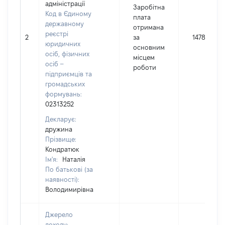
адміністрації
Заробітна
Код в Єдиному
плата
державному
отримана
реєстрі
2
за
147823
юридичних
основним
осіб, фізичних
місцем
осіб –
роботи
підприємців та
громадських
формувань:
02313252
Декларує:
дружина
Прізвище:
Кондратюк
Ім'я:
Наталія
По батькові (за
наявності):
Володимирівна
Джерело
доходу: