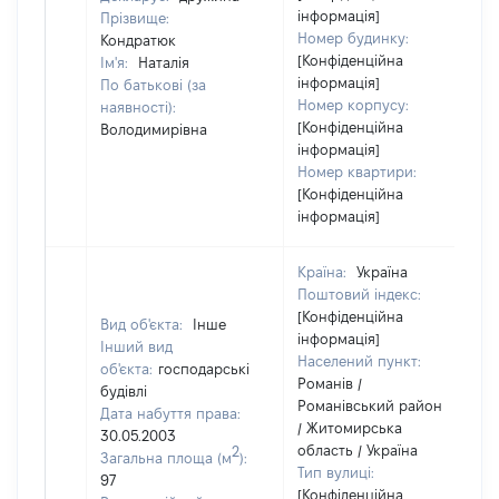
інформація]
Прізвище:
Номер будинку:
Кондратюк
[Конфіденційна
Ім'я:
Наталія
інформація]
По батькові (за
Номер корпусу:
наявності):
[Конфіденційна
Володимирівна
інформація]
Номер квартири:
[Конфіденційна
інформація]
Країна:
Україна
Поштовий індекс:
[Конфіденційна
Вид об'єкта:
Інше
інформація]
Інший вид
Населений пункт:
об'єкта:
господарські
Романів /
будівлі
Романівський район
Дата набуття права:
/ Житомирська
30.05.2003
область / Україна
2
Загальна площа (м
):
Тип вулиці:
97
[Конфіденційна