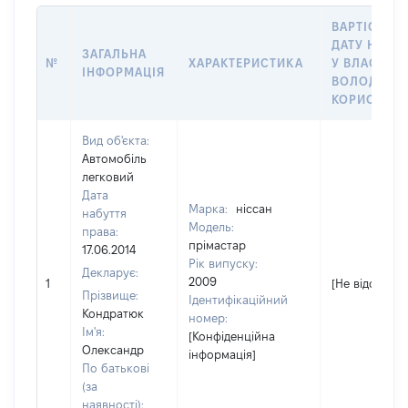
ВАРТІСТЬ Н
ДАТУ НАБУ
ЗАГАЛЬНА
№
ХАРАКТЕРИСТИКА
У ВЛАСНІСТ
ІНФОРМАЦІЯ
ВОЛОДІННЯ
КОРИСТУВ
Вид об'єкта:
Автомобіль
легковий
Дата
Марка:
ніссан
набуття
Модель:
права:
прімастар
17.06.2014
Рік випуску:
Декларує:
2009
1
[Не відомо]
Прізвище:
Ідентифікаційний
Кондратюк
номер:
Ім'я:
[Конфіденційна
Олександр
інформація]
По батькові
(за
наявності):