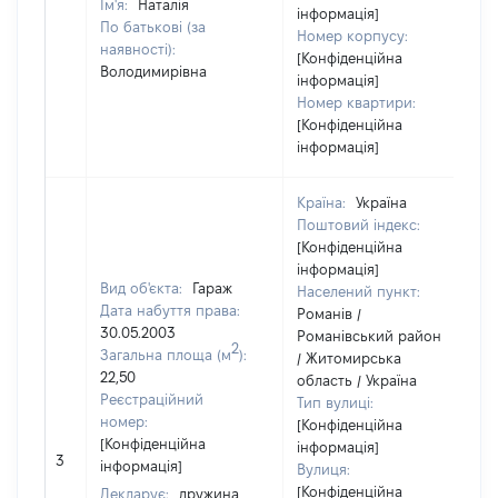
Ім'я:
Наталія
інформація]
По батькові (за
Номер корпусу:
наявності):
[Конфіденційна
Володимирівна
інформація]
Номер квартири:
[Конфіденційна
інформація]
Країна:
Україна
Поштовий індекс:
[Конфіденційна
інформація]
Вид об'єкта:
Гараж
Населений пункт:
Дата набуття права:
Романів /
30.05.2003
Романівський район
2
Загальна площа (м
):
/ Житомирська
22,50
область / Україна
Реєстраційний
Тип вулиці:
номер:
[Конфіденційна
[Конфіденційна
інформація]
3
інформація]
Вулиця:
[Конфіденційна
Декларує:
дружина