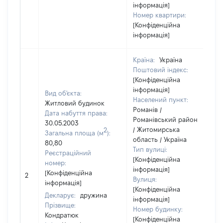
інформація]
Номер квартири:
[Конфіденційна
інформація]
Країна:
Україна
Поштовий індекс:
[Конфіденційна
інформація]
Вид об'єкта:
Населений пункт:
Житловий будинок
Романів /
Дата набуття права:
Романівський район
30.05.2003
/ Житомирська
2
Загальна площа (м
):
область / Україна
80,80
Тип вулиці:
Реєстраційний
[Конфіденційна
номер:
інформація]
[Конфіденційна
2
Вулиця:
інформація]
[Конфіденційна
Декларує:
дружина
інформація]
Прізвище:
Номер будинку:
Кондратюк
[Конфіденційна