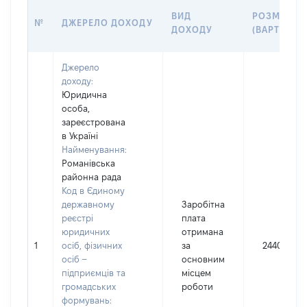
ВИД
РОЗМІР
№
ДЖЕРЕЛО ДОХОДУ
ДОХОДУ
(ВАРТІСТЬ)
Джерело
доходу:
Юридична
особа,
зареєстрована
в Україні
Найменування:
Романівська
районна рада
Код в Єдиному
державному
Заробітна
реєстрі
плата
юридичних
отримана
1
осіб, фізичних
за
244080
осіб –
основним
підприємців та
місцем
громадських
роботи
формувань: