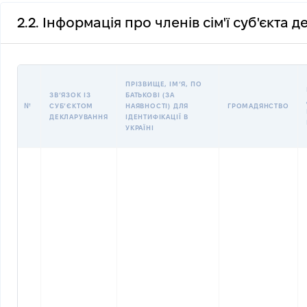
2.2. Інформація про членів сім'ї суб'єкта 
ПРІЗВИЩЕ, ІМʼЯ, ПО
ЗВʼЯЗОК ІЗ
БАТЬКОВІ (ЗА
№
СУБʼЄКТОМ
НАЯВНОСТІ) ДЛЯ
ГРОМАДЯНСТВО
ДЕКЛАРУВАННЯ
ІДЕНТИФІКАЦІЇ В
УКРАЇНІ