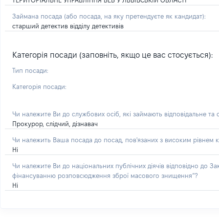
ТЕРИТОРІАЛЬНЕ УПРАВЛІННЯ БЕБ У ЛЬВІВСЬКІЙ ОБЛАСТІ
Займана посада
(або посада, на яку претендуєте як кандидат)
:
старший детектив відділу детективів
Категорія посади (заповніть, якщо це вас стосується):
Тип посади:
Категорія посади:
Чи належите Ви до службових осіб, які займають відповідальне та
Прокурор, слідчий, дізнавач
Чи належить Ваша посада до посад, пов'язаних з високим рівнем к
Ні
Чи належите Ви до національних публічних діячів відповідно до З
фінансуванню розповсюдження зброї масового знищення”?
Ні