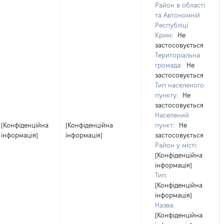
Район в області
та Автономній
Республіці
Крим:
Не
застосовується
Територіальна
громада:
Не
застосовується
Тип населеного
пункту:
Не
застосовується
Населений
[Конфіденційна
[Конфіденційна
пункт:
Не
інформація]
інформація]
застосовується
Район у місті:
[Конфіденційна
інформація]
Тип:
[Конфіденційна
інформація]
Назва:
[Конфіденційна