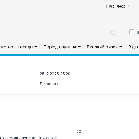
Й
ПРО РЕЄСТР
ш
атегорія посади:
Період подання:
Високий ризик:
Відп
25.12.2023 23:29
Декларація
2022
ого самоврядування (охоплює