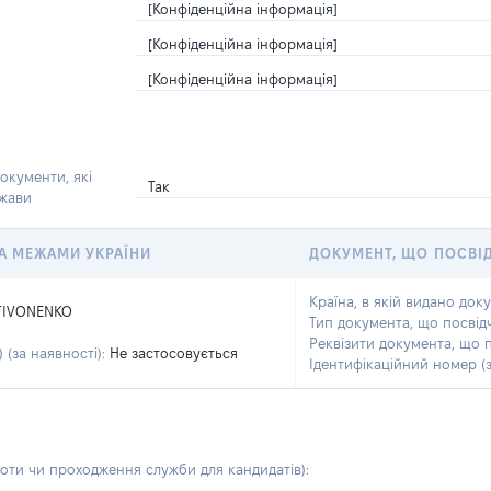
[Конфіденційна інформація]
[Конфіденційна інформація]
[Конфіденційна інформація]
окументи, які
Так
ржави
 ЗА МЕЖАМИ УКРАЇНИ
ДОКУМЕНТ, ЩО ПОСВІ
Країна, в якій видано док
TIVONENKO
Тип документа, що посвід
Реквізити документа, що 
 (за наявності):
Не застосовується
Ідентифікаційний номер (з
боти чи проходження служби для кандидатів)
: