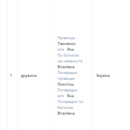
Прізвище:
Тівоненко
Ім'я:
Яна
По батькові
(за наявності):
Віталіївна
Попереднє
1
дружина
Україна
прізвище:
Локотош
Попереднє
ім'я:
Яна
Попереднє по
батькові:
Віталіївна