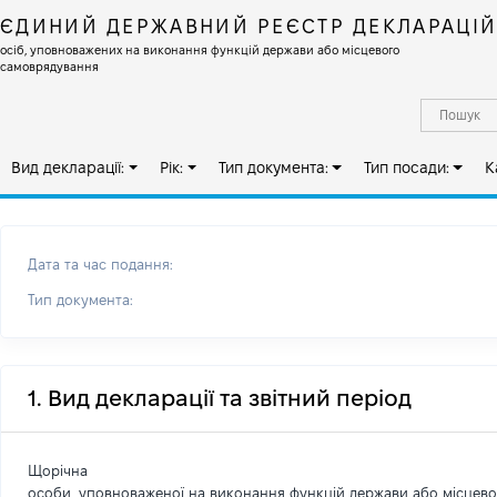
ЄДИНИЙ ДЕРЖАВНИЙ РЕЄСТР ДЕКЛАРАЦІ
осіб, уповноважених на виконання функцій держави або місцевого
самоврядування
Вид декларації:
Рік:
Тип документа:
Тип посади:
К
Дата та час подання:
Тип документа:
1. Вид декларації та звітний період
Щорічна
особи, уповноваженої на виконання функцій держави або місцев