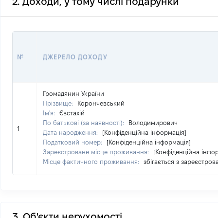
2. Доходи, у тому числі подарунки
№
ДЖЕРЕЛО ДОХОДУ
Громадянин України
Прізвище:
Корончевський
Ім'я:
Євстахій
По батькові (за наявності):
Володимирович
1
Дата народження:
[Конфіденційна інформація]
Податковий номер:
[Конфіденційна інформація]
Зареєстроване місце проживання:
[Конфіденційна інфо
Місце фактичного проживання:
збігається з зареєстро
3. Об'єкти нерухомості