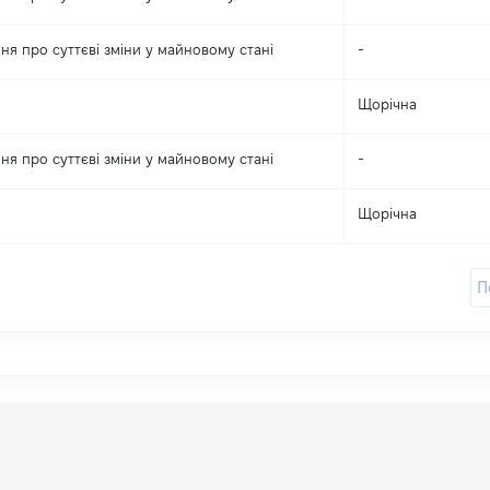
ня про суттєві зміни y майновому стані
-
Щорічна
ня про суттєві зміни y майновому стані
-
Щорічна
П