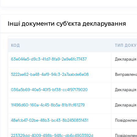
Інші документи суб'єкта декларування
КОД
ТИП ДОК
63e044e5-d9c3-41d7-8fa9-2e9e6fc77437
Декларація
5222ae62-ba48-4af9-94c3-2a7aabde6e08
Виправлена
036a5b69-40e5-40f5-bf38-cc4f97179020
Декларація
1f496d60-160a-4c45-8b5a-81b1fcf61279
Декларація
48efcb47-02be-48b3-bc43-8b2450851431
Повідомлен
223329dd-4009-498b-948c-db6c4903592d
Повідомлен