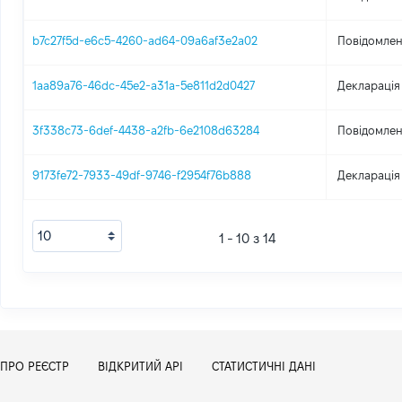
b7c27f5d-e6c5-4260-ad64-09a6af3e2a02
Повідомлен
1aa89a76-46dc-45e2-a31a-5e811d2d0427
Декларація
3f338c73-6def-4438-a2fb-6e2108d63284
Повідомлен
9173fe72-7933-49df-9746-f2954f76b888
Декларація
1 - 10 з 14
ПРО РЕЄСТР
ВІДКРИТИЙ АРІ
СТАТИСТИЧНІ ДАНІ