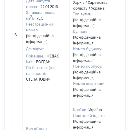
Дата набуття
Харків / Харківська
права:
22.01.2016
область / Україна
Загальна площа
Тип вулиці:
2
(м
):
75.5
[Конфіденційна
Реєстраційний
інформація]
номер:
Вулиця:
6
49
[Конфіденційна
[Конфіденційна
інформація]
інформація]
Декларує:
Номер будинку:
[Конфіденційна
Прізвище:
ФЕДАК
інформація]
Ім'я:
БОГДАН
Номер корпусу:
По батькові (за
[Конфіденційна
наявності):
інформація]
СТЕПАНОВИЧ
Номер квартири:
[Конфіденційна
інформація]
Країна:
Україна
Поштовий індекс:
[Конфіденційна
інформація]
Вид об'єкта: