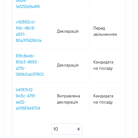
b6d4-
1ef252e9a4f8
c42882cd-
01.0
1f4c-48c9-
Перед
Декларація
-
a931-
звільненням
10.0
80a3f5426b1e
65fc8edb-
80b3-4693-
Кандидата
Декларація
201
a21b-
на посаду
069b0ab57902
b4187b12-
9d3c-475f-
Виправлена
Кандидата
201
ae22-
декларація
на посаду
a0f987ef4704