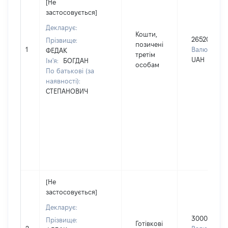
[Не
застосовується]
Декларує:
Кошти,
2652010
Прізвище:
позичені
1
Валюта:
ФЕДАК
третім
UAH
Ім'я:
БОГДАН
особам
По батькові (за
наявності):
СТЕПАНОВИЧ
[Не
застосовується]
Декларує:
3000
Прізвище:
Готівкові