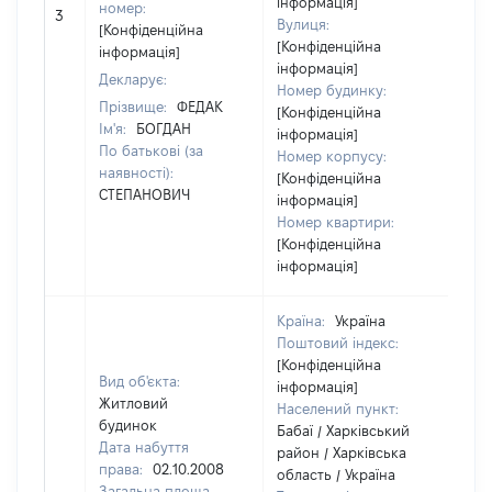
інформація]
номер:
3
68
Вулиця:
[Конфіденційна
[Конфіденційна
інформація]
інформація]
Декларує:
Номер будинку:
Прізвище:
ФЕДАК
[Конфіденційна
Ім'я:
БОГДАН
інформація]
По батькові (за
Номер корпусу:
наявності):
[Конфіденційна
СТЕПАНОВИЧ
інформація]
Номер квартири:
[Конфіденційна
інформація]
Країна:
Україна
Поштовий індекс:
[Конфіденційна
Вид об'єкта:
інформація]
Житловий
Населений пункт:
будинок
Бабаї / Харківський
Дата набуття
район / Харківська
права:
02.10.2008
область / Україна
Загальна площа