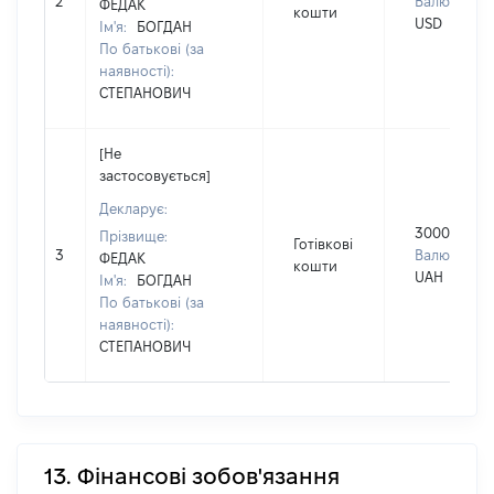
2
Валюта:
ФЕДАК
кошти
USD
Ім'я:
БОГДАН
По батькові (за
наявності):
СТЕПАНОВИЧ
[Не
застосовується]
Декларує:
30000
Прізвище:
Готівкові
3
Валюта:
ФЕДАК
кошти
UAH
Ім'я:
БОГДАН
По батькові (за
наявності):
СТЕПАНОВИЧ
13. Фінансові зобов'язання