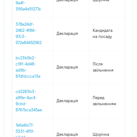
9a4f-
395a4d51277a
378e24df-
2462-4f86-
Кандидата
Декларація
201
97c3-
на посаду
572e84452562
bc23b5b2-
c181-4d48-
Після
Декларація
201
ad9b-
звільнення
87dfdccca13e
cd2283b3-
01.0
a99e-4ac4-
Перед
Декларація
-
9cbd-
звільненням
03.1
8767bca345ae
7e6e6b77-
5331-4f51-
Декларація
Щорічна
201