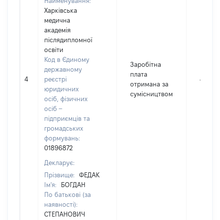
Найменування:
Харківська
медична
академія
післядипломної
освіти
Код в Єдиному
Заробітна
державному
плата
4
реєстрі
49704
отримана за
юридичних
сумісництвом
осіб, фізичних
осіб –
підприємців та
громадських
формувань:
01896872
Декларує:
Прізвище:
ФЕДАК
Ім'я:
БОГДАН
По батькові (за
наявності):
СТЕПАНОВИЧ