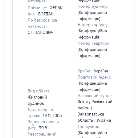
Декларує:
інформація]
Номер будинку:
Прізвище:
ФЕДАК
[Конфіденційна
Ім'я:
БОГДАН
інформація]
По батькові (за
Номер корпусу:
наявності):
[Конфіденційна
СТЕПАНОВИЧ
інформація]
Номер квартири:
[Конфіденційна
інформація]
Країна:
Україна
Поштовий індекс:
[Конфіденційна
інформація]
Вид об'єкта:
Населений пункт:
Житловий
Ясіня / Рахівський
будинок
район /
Дата набуття
Закарпатська
права:
19.12.2005
область / Україна
Загальна площа
2
Тип вулиці:
(м
):
39,81
[Конфіденційна
Реєстраційний