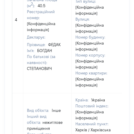
Тип вулиці:
2
(м
):
40.5
[Конфіденційна
Реєстраційний
інформація]
номер:
Вулиця:
4
12
[Конфіденційна
[Конфіденційна
інформація]
інформація]
Декларує:
Номер будинку:
[Конфіденційна
Прізвище:
ФЕДАК
інформація]
Ім'я:
БОГДАН
Номер корпусу:
По батькові (за
[Конфіденційна
наявності):
інформація]
СТЕПАНОВИЧ
Номер квартири:
[Конфіденційна
інформація]
Країна:
Україна
Поштовий індекс:
Вид об'єкта:
Інше
[Конфіденційна
Інший вид
інформація]
об'єкта:
нежитлове
Населений пункт:
приміщення
Харків / Харківська