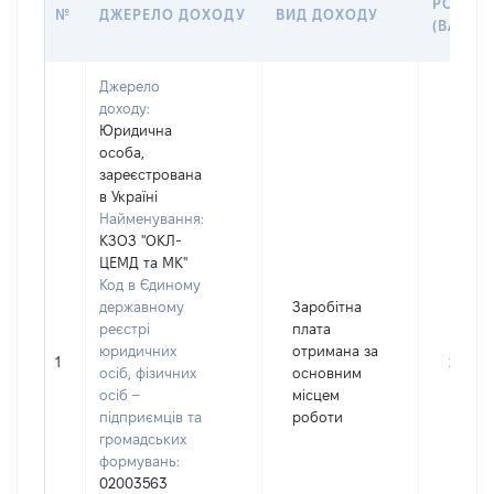
РОЗМІР
№
ДЖЕРЕЛО ДОХОДУ
ВИД ДОХОДУ
(ВАРТІС
Джерело
доходу:
Юридична
особа,
зареєстрована
в Україні
Найменування:
КЗОЗ "ОКЛ-
ЦЕМД та МК"
Код в Єдиному
державному
Заробітна
реєстрі
плата
юридичних
отримана за
1
237421
осіб, фізичних
основним
осіб –
місцем
підприємців та
роботи
громадських
формувань:
02003563