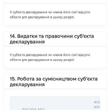
У суб'єкта декларування чи членів його сім'ї відсутні
об'єкти для декларування в цьому розділі.
14. Видатки та правочини суб'єкта
декларування
У суб'єкта декларування чи членів його сім'ї відсутні
об'єкти для декларування в цьому розділі.
15. Робота за сумісництвом суб’єкта
декларування
ФІЗИЧНА
ЮРИДИЧ
ПОСАДА АБО