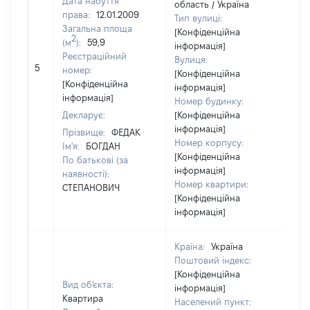
Дата набуття
область / Україна
права:
12.01.2009
Тип вулиці:
Загальна площа
[Конфіденційна
2
(м
):
59,9
інформація]
Реєстраційний
Вулиця:
5
72
номер:
[Конфіденційна
[Конфіденційна
інформація]
інформація]
Номер будинку:
Декларує:
[Конфіденційна
інформація]
Прізвище:
ФЕДАК
Номер корпусу:
Ім'я:
БОГДАН
[Конфіденційна
По батькові (за
інформація]
наявності):
Номер квартири:
СТЕПАНОВИЧ
[Конфіденційна
інформація]
Країна:
Україна
Поштовий індекс:
[Конфіденційна
Вид об'єкта:
інформація]
Квартира
Населений пункт: