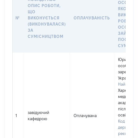
ОСОБА, 
ОПИС РОБОТИ,
ЯКОЇ
ЩО
ВИКОНУ
№
ВИКОНУЄТЬСЯ
ОПЛАЧУВАНІСТЬ
РОБОТА (
(ВИКОНУВАЛАСЯ)
ОСОБА
ЗА
ЗАЙМАЛ
СУМІСНИЦТВОМ
ПОСАДУ 
СУМІСН
Юридичн
особа,
зареєстро
Україні
Найменув
Харківськ
медична
академія
післядипл
завідуючий
освіти
1
Оплачувана
кафедрою
Код в Єди
державно
реєстрі