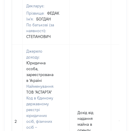
Декларує:
Прізвище:
ФЕДАК
Ім'я:
БОГДАН
По батькові (за
наявності):
СТЕПАНОВИЧ
Джерело
доходу:
Юридична
особа,
зареєстрована
в Україні
Найменування:
ТОВ "АСТАРТА"
Код в Єдиному
державному
реєстрі
Дохід від
юридичних
надання
2
осіб, фізичних
96000
майна в
осіб –
оренду