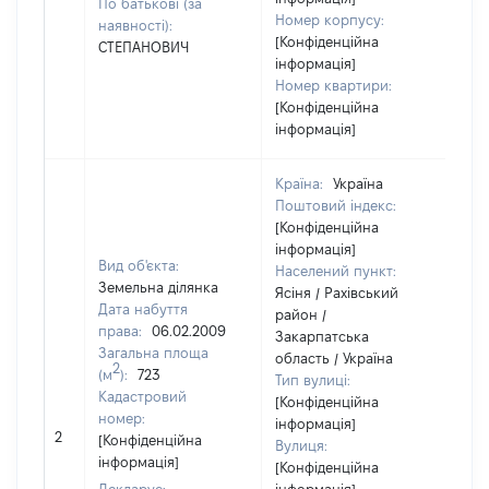
По батькові (за
Номер корпусу:
наявності):
[Конфіденційна
СТЕПАНОВИЧ
інформація]
Номер квартири:
[Конфіденційна
інформація]
Країна:
Україна
Поштовий індекс:
[Конфіденційна
інформація]
Вид об'єкта:
Населений пункт:
Земельна ділянка
Ясіня / Рахівський
Дата набуття
район /
права:
06.02.2009
Закарпатська
Загальна площа
область / Україна
2
(м
):
723
Тип вулиці:
Кадастровий
[Конфіденційна
номер:
інформація]
[Н
2
[Конфіденційна
Вулиця:
ві
інформація]
[Конфіденційна