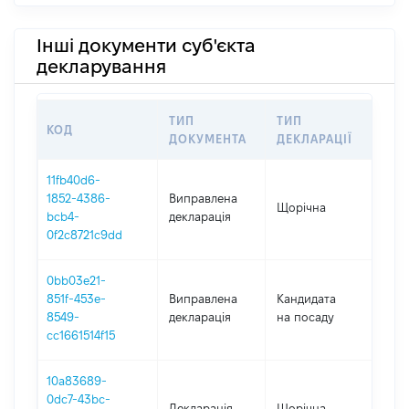
Інші документи суб'єкта
декларування
ТИП
ТИП
КОД
ПЕ
ДОКУМЕНТА
ДЕКЛАРАЦІЇ
11fb40d6-
1852-4386-
Виправлена
Щорічна
201
bcb4-
декларація
0f2c8721c9dd
0bb03e21-
851f-453e-
Виправлена
Кандидата
201
8549-
декларація
на посаду
cc1661514f15
10a83689-
0dc7-43bc-
Декларація
Щорічна
201