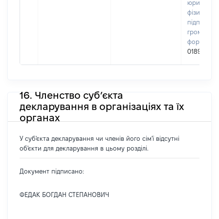
юридичних
фізичних о
підприємц
громадськ
формуван
01896872
16. Членство суб’єкта
декларування в організаціях та їх
органах
У суб'єкта декларування чи членів його сім'ї відсутні
об'єкти для декларування в цьому розділі.
Документ підписано:
ФЕДАК БОГДАН СТЕПАНОВИЧ