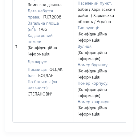
Населений пункт:
Земельна ділянка
Бабаї / Харківський
Дата набуття
район / Харківська
права:
17.07.2008
область / Україна
Загальна площа
2
Тип вулиці:
(м
):
1765
[Конфіденційна
Кадастровий
інформація]
номер:
Вулиця:
7
20
[Конфіденційна
[Конфіденційна
інформація]
інформація]
Декларує:
Номер будинку:
Прізвище:
ФЕДАК
[Конфіденційна
Ім'я:
БОГДАН
інформація]
По батькові (за
Номер корпусу:
наявності):
[Конфіденційна
СТЕПАНОВИЧ
інформація]
Номер квартири:
[Конфіденційна
інформація]