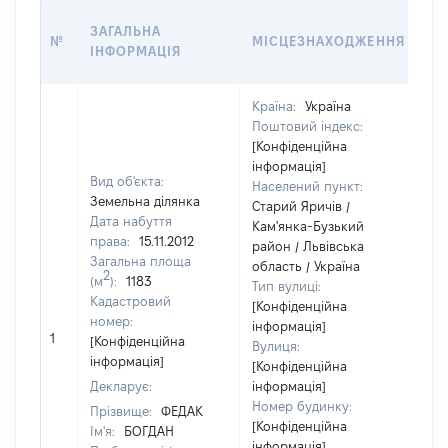
ВА
ЗАГАЛЬНА
№
МІСЦЕЗНАХОДЖЕННЯ
НА
ІНФОРМАЦІЯ
НА
Країна:
Україна
Поштовий індекс:
[Конфіденційна
інформація]
Вид об'єкта:
Населений пункт:
Земельна ділянка
Старий Яричів /
Дата набуття
Кам'янка-Бузький
права:
15.11.2012
район / Львівська
Загальна площа
область / Україна
2
(м
):
1183
Тип вулиці:
Кадастровий
[Конфіденційна
номер:
інформація]
[Н
1
[Конфіденційна
Вулиця:
ві
інформація]
[Конфіденційна
Декларує:
інформація]
Номер будинку:
Прізвище:
ФЕДАК
[Конфіденційна
Ім'я:
БОГДАН
інформація]