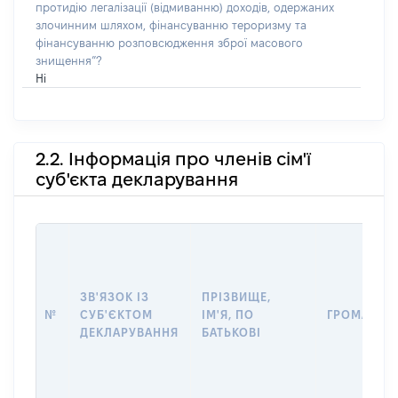
протидію легалізації (відмиванню) доходів, одержаних
злочинним шляхом, фінансуванню тероризму та
фінансуванню розповсюдження зброї масового
знищення”?
Ні
2.2. Інформація про членів сім'ї
суб'єкта декларування
ЗВ'ЯЗОК ІЗ
ПРІЗВИЩЕ,
№
СУБ'ЄКТОМ
ІМ'Я, ПО
ГРОМАДЯН
ДЕКЛАРУВАННЯ
БАТЬКОВІ