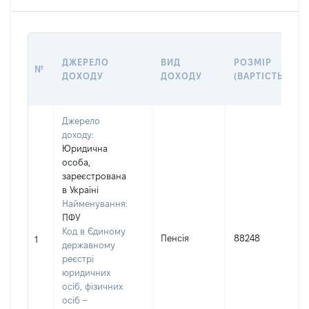
ДЖЕРЕЛО
ВИД
РОЗМІР
№
ДОХОДУ
ДОХОДУ
(ВАРТІСТЬ)
Джерело
доходу:
Юридична
особа,
зареєстрована
в Україні
Найменування:
ПФУ
І
Код в Єдиному
Пенсія
88248
1
державному
реєстрі
(
юридичних
осіб, фізичних
осіб –