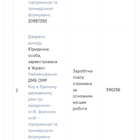
підприємців та
громадських
формувань:
20987385
Джерело
доходу:
Юридична
особа,
зареєстрована
в Україні
Заробітна
Найменування:
плата
ДМБ ОМР
І
отримана
Код в Єдиному
за
396256
2
державному
основним
реєстрі
(
місцем
юридичних
роботи
осіб, фізичних
осіб –
підприємців та
громадських
формувань: