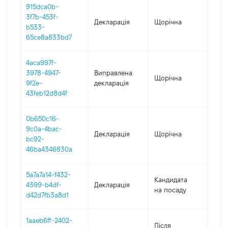
915dca0b-
3f7b-453f-
Декларація
Щорічна
202
b533-
65ce8a833bd7
4aca997f-
3978-4947-
Виправлена
Щорічна
202
9f2e-
декларація
43feb12d8d4f
0b650c16-
9c0a-4bac-
Декларація
Щорічна
201
bc92-
46ba4346830a
5a7a7a14-f432-
Кандидата
4399-b4df-
Декларація
201
на посаду
d42d7fb3a8d1
1aaeb6ff-2402-
Після