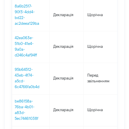
8a6b2517-
90f3-4dd4-
Декларація
Щорічна
202
bd22-
ac2deea129ba
42ea063e-
51b0-41e4-
Декларація
Щорічна
202
9a0a-
d246c4af94ff
95b64512-
01.0
43eb-4f74-
Перед
Декларація
-
a5cd-
звільненням
30.
6c4766fa0b4d
be86158a-
76ba-4b01-
Декларація
Щорічна
202
a83d-
5ec74461038f