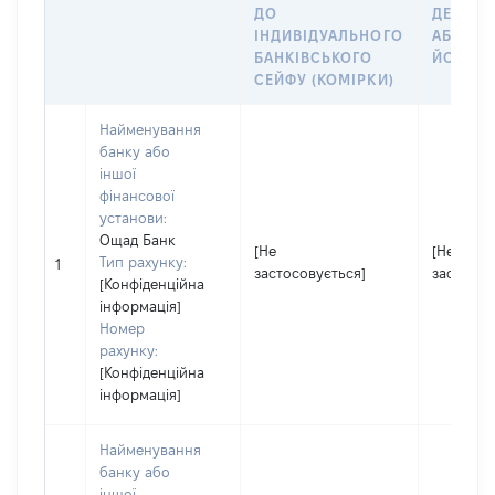
ДО
ДЕКЛАР
ІНДИВІДУАЛЬНОГО
АБО ЧЛ
БАНКІВСЬКОГО
ЙОГО СІ
СЕЙФУ (КОМІРКИ)
Найменування
банку або
іншої
фінансової
установи:
Ощад Банк
[Не
[Не
Тип рахунку:
1
застосовується]
застосов
[Конфіденційна
інформація]
Номер
рахунку:
[Конфіденційна
інформація]
Найменування
банку або
іншої