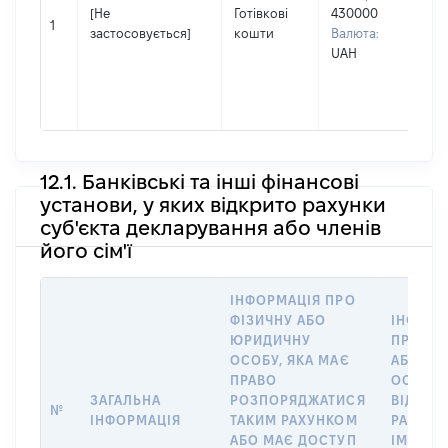
Ім'я
[Не
Готівкові
430000
ОЛ
1
застосовується]
кошти
Валюта:
По 
UAH
(за
ная
ПЕ
12.1. Банківські та інші фінансові
установи, у яких відкрито рахунки
суб'єкта декларування або членів
його сім'ї
ІНФОРМАЦІЯ ПРО
ФІЗИЧНУ АБО
ІНФОРМ
ЮРИДИЧНУ
ПРО ФІ
ОСОБУ, ЯКА МАЄ
АБО Ю
ПРАВО
ОСОБУ,
ЗАГАЛЬНА
РОЗПОРЯДЖАТИСЯ
ВІДКРИ
№
ІНФОРМАЦІЯ
ТАКИМ РАХУНКОМ
РАХУНО
АБО МАЄ ДОСТУП
ІМ’Я СУ