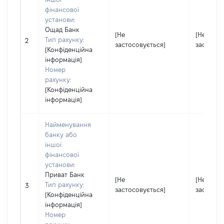
фінансової
установи:
Ощад Банк
[Не
[Не
Тип рахунку:
2
застосовується]
застосов
[Конфіденційна
інформація]
Номер
рахунку:
[Конфіденційна
інформація]
Найменування
банку або
іншої
фінансової
установи:
Приват Банк
[Не
[Не
Тип рахунку:
3
застосовується]
застосов
[Конфіденційна
інформація]
Номер