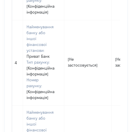
рахунку:
[Конфіденційна
інформація]
Найменування
банку або
іншої
фінансової
установи:
Приват Банк
[Не
[Не
Тип рахунку:
4
застосовується]
застосов
[Конфіденційна
інформація]
Номер
рахунку:
[Конфіденційна
інформація]
Найменування
банку або
іншої
фінансової