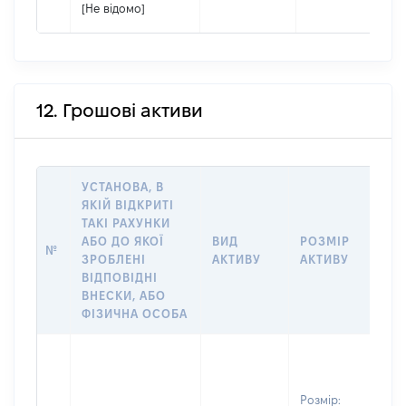
[Не відомо]
12. Грошові активи
УСТАНОВА, В
ЯКІЙ ВІДКРИТІ
ТАКІ РАХУНКИ
ІН
АБО ДО ЯКОЇ
ВИД
РОЗМІР
Щ
№
ЗРОБЛЕНІ
АКТИВУ
АКТИВУ
ПР
ВІДПОВІДНІ
ОБ
ВНЕСКИ, АБО
ФІЗИЧНА ОСОБА
Вла
Прі
ДО
Розмір: