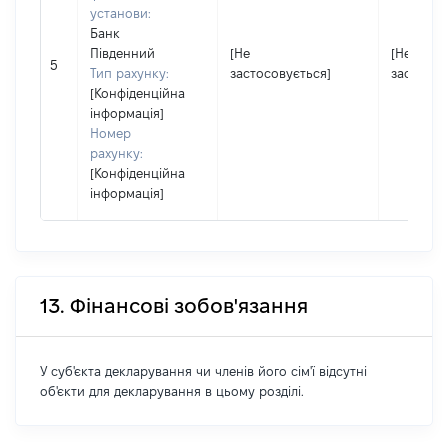
установи:
Банк
Південний
[Не
[Не
5
Тип рахунку:
застосовується]
застосов
[Конфіденційна
інформація]
Номер
рахунку:
[Конфіденційна
інформація]
13. Фінансові зобов'язання
У суб'єкта декларування чи членів його сім'ї відсутні
об'єкти для декларування в цьому розділі.