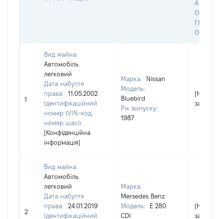
АБО З
ОСТА
ГРОШ
ОЦІНК
Вид майна:
Автомобіль
легковий
Марка:
Nissan
Дата набуття
Модель:
права:
11.05.2002
[Не
Bluebird
1
Ідентифікаційний
застосо
Рік випуску:
номер (VIN-код,
1987
номер шасі):
[Конфіденційна
інформація]
Вид майна:
Автомобіль
легковий
Марка:
Дата набуття
Mersedes Benz
права:
24.01.2019
Модель:
E 280
[Не
2
Ідентифікаційний
CDI
застосо