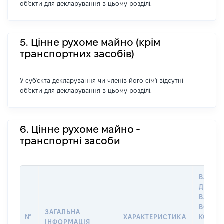
об'єкти для декларування в цьому розділі.
5. Цінне рухоме майно (крім
транспортних засобів)
У суб'єкта декларування чи членів його сім'ї відсутні
об'єкти для декларування в цьому розділі.
6. Цінне рухоме майно -
транспортні засоби
ВАРТІС
ДАТУ Н
ВЛАСН
ВОЛОД
ЗАГАЛЬНА
№
ХАРАКТЕРИСТИКА
КОРИС
ІНФОРМАЦІЯ