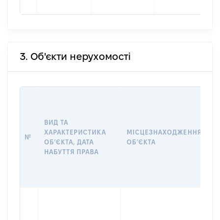
3. Об'єкти нерухомості
В
Д
Н
ВИД ТА
П
ХАРАКТЕРИСТИКА
МІСЦЕЗНАХОДЖЕННЯ
№
З
ОБʼЄКТА, ДАТА
ОБʼЄКТА
О
НАБУТТЯ ПРАВА
Г
О
Г