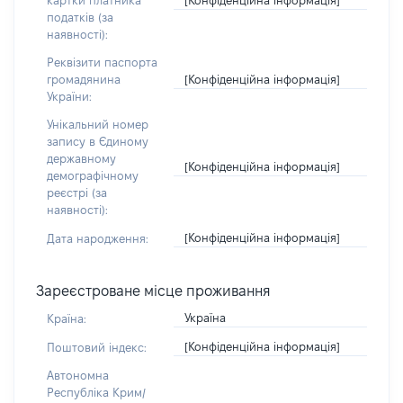
картки платника
податків (за
наявності):
Реквізити паспорта
[Конфіденційна інформація]
громадянина
України:
Унікальний номер
запису в Єдиному
державному
[Конфіденційна інформація]
демографічному
реєстрі (за
наявності):
[Конфіденційна інформація]
Дата народження:
Зареєстроване місце проживання
Україна
Країна:
[Конфіденційна інформація]
Поштовий індекс:
Автономна
Республіка Крим/