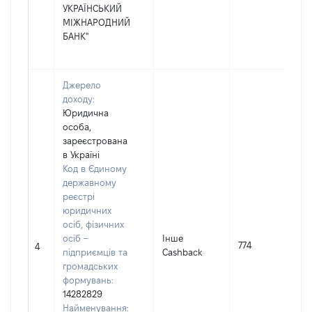
УКРАЇНСЬКИЙ
МІЖНАРОДНИЙ
БАНК"
Джерело
доходу:
Юридична
особа,
зареєстрована
в Україні
Код в Єдиному
державному
реєстрі
юридичних
осіб, фізичних
осіб –
Інше
774
4
підприємців та
Cashback
громадських
формувань:
14282829
Найменування: