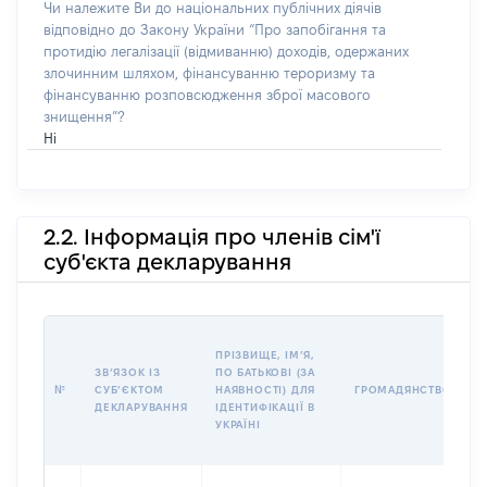
Чи належите Ви до національних публічних діячів
відповідно до Закону України “Про запобігання та
протидію легалізації (відмиванню) доходів, одержаних
злочинним шляхом, фінансуванню тероризму та
фінансуванню розповсюдження зброї масового
знищення”?
Ні
2.2. Інформація про членів сім'ї
суб'єкта декларування
П
ПРІЗВИЩЕ, ІМʼЯ,
Б
ЗВʼЯЗОК ІЗ
ПО БАТЬКОВІ (ЗА
І
№
СУБʼЄКТОМ
НАЯВНОСТІ) ДЛЯ
ГРОМАДЯНСТВО
М
ДЕКЛАРУВАННЯ
ІДЕНТИФІКАЦІЇ В
УКРАЇНІ