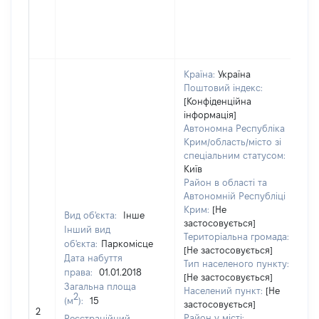
Країна:
Україна
Поштовий індекс:
[Конфіденційна
інформація]
Автономна Республіка
Крим/область/місто зі
спеціальним статусом:
Київ
Район в області та
Автономній Республіці
Крим:
[Не
Вид об'єкта:
Інше
застосовується]
Інший вид
Територіальна громада:
об'єкта:
Паркомісце
[Не застосовується]
Дата набуття
Тип населеного пункту:
права:
01.01.2018
[Не застосовується]
Загальна площа
Населений пункт:
[Не
2
(м
):
15
застосовується]
[
2
Район у місті:
Реєстраційний