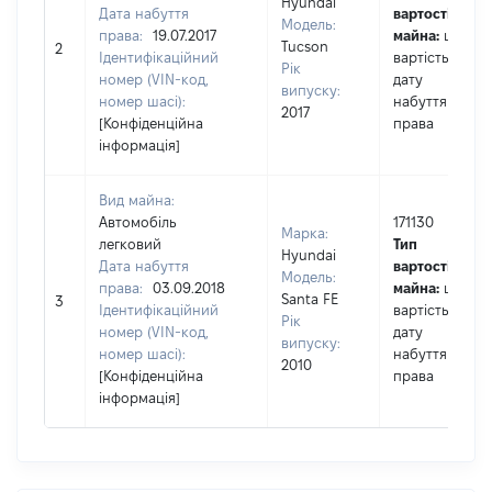
Hyundai
Дата набуття
вартості
Модель:
права:
19.07.2017
майна:
це
Tucson
2
Ідентифікаційний
вартість на
Рік
номер (VIN-код,
дату
випуску:
номер шасі):
набуття
2017
[Конфіденційна
права
інформація]
Вид майна:
Автомобіль
171130
Марка:
легковий
Тип
Hyundai
Дата набуття
вартості
Модель:
права:
03.09.2018
майна:
це
Santa FE
3
Ідентифікаційний
вартість на
Рік
номер (VIN-код,
дату
випуску:
номер шасі):
набуття
2010
[Конфіденційна
права
інформація]