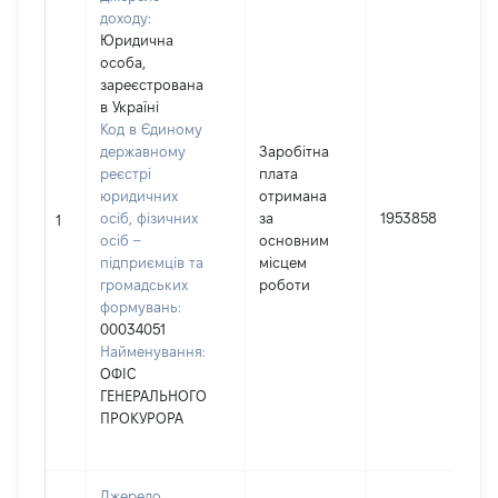
доходу:
Юридична
особа,
зареєстрована
в Україні
Код в Єдиному
державному
Заробітна
реєстрі
плата
юридичних
отримана
осіб, фізичних
за
1953858
1
осіб –
основним
підприємців та
місцем
громадських
роботи
формувань:
00034051
Найменування:
ОФІС
ГЕНЕРАЛЬНОГО
ПРОКУРОРА
Джерело