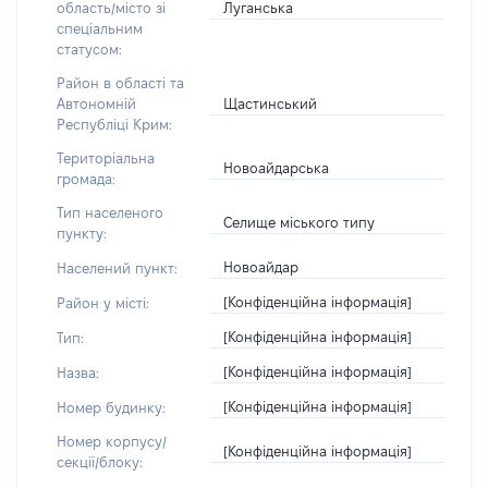
Луганська
область/місто зі
спеціальним
статусом:
Район в області та
Щастинський
Автономній
Республіці Крим:
Територіальна
Новоайдарська
громада:
Тип населеного
Селище міського типу
пункту:
Новоайдар
Населений пункт:
[Конфіденційна інформація]
Район у місті:
[Конфіденційна інформація]
Тип:
[Конфіденційна інформація]
Назва:
[Конфіденційна інформація]
Номер будинку:
Номер корпусу/
[Конфіденційна інформація]
секції/блоку: