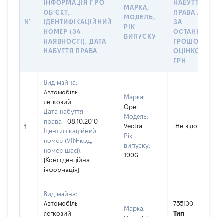
ІНФОРМАЦІЯ ПРО
НАБУТТЯ
МАРКА,
ОБʼЄКТ,
ПРАВА АБО
МОДЕЛЬ,
№
ІДЕНТИФІКАЦІЙНИЙ
ЗА
РІК
НОМЕР (ЗА
ОСТАННЬО
ВИПУСКУ
НАЯВНОСТІ), ДАТА
ГРОШОВОЮ
НАБУТТЯ ПРАВА
ОЦІНКОЮ,
ГРН
Вид майна:
Автомобіль
Марка:
легковий
Opel
Дата набуття
Модель:
права:
08.10.2010
Vectra
[Не відомо]
1
Ідентифікаційний
Рік
номер (VIN-код,
випуску:
номер шасі):
1996
[Конфіденційна
інформація]
Вид майна:
Автомобіль
755100
Марка:
легковий
Тип