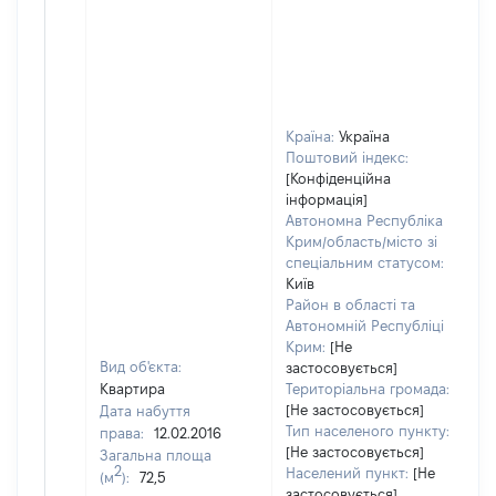
Країна:
Україна
Поштовий індекс:
[Конфіденційна
інформація]
Автономна Республіка
Крим/область/місто зі
спеціальним статусом:
Київ
Район в області та
Автономній Республіці
Крим:
[Не
Вид об'єкта:
застосовується]
Квартира
Територіальна громада:
[Не застосовується]
Дата набуття
Тип населеного пункту:
права:
12.02.2016
[Не застосовується]
Загальна площа
2
Населений пункт:
[Не
(м
):
72,5
застосовується]