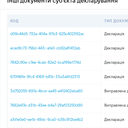
Інші документи суб'єкта декларування
КОД
ТИП ДОКУМ
d09c44d5-732a-404a-97b3-625c402392ac
Декларація
eced9c73-f56d-447c-afe0-cb92a81412ab
Декларація
7842c90e-c7ee-4cab-82e2-bcaf99e1774d
Декларація
670f46fe-9fc4-4169-b41b-33a3a6fd2313
Декларація
3d752055-697a-4bce-aa45-e412402aba60
Виправлена 
7662e97e-d31b-43ee-b4a7-29af03250d90
Виправлена 
a7d1e0e0-ee1b-49dc-9ca0-b36c912be4b2
Декларація