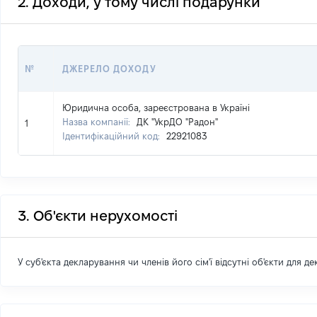
2. Доходи, у тому числі подарунки
№
ДЖЕРЕЛО ДОХОДУ
Юридична особа, зареєстрована в Україні
Назва компанії:
ДК "УкрДО "Радон"
1
Ідентифікаційний код:
22921083
3. Об'єкти нерухомості
У суб'єкта декларування чи членів його сім'ї відсутні об'єкти для д