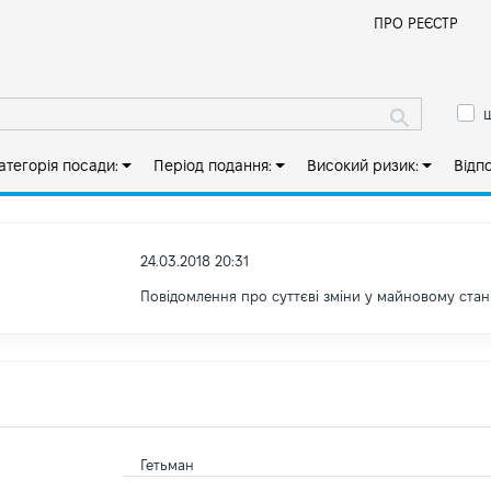
Й
ПРО РЕЄСТР
ш
атегорія посади:
Період подання:
Високий ризик:
Відп
24.03.2018 20:31
Повідомлення про суттєві зміни y майновому стан
Гетьман