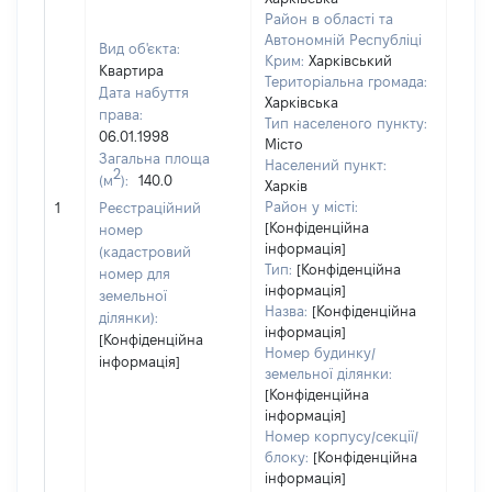
Район в області та
Автономній Республіці
Вид об'єкта:
Крим:
Харківський
Квартира
Територіальна громада:
Дата набуття
Харківська
права:
Тип населеного пункту:
06.01.1998
Місто
Загальна площа
Населений пункт:
2
(м
):
140.0
Харків
[Не
Район у місті:
1
Реєстраційний
заст
[Конфіденційна
номер
інформація]
(кадастровий
Тип:
[Конфіденційна
номер для
інформація]
земельної
Назва:
[Конфіденційна
ділянки):
інформація]
[Конфіденційна
Номер будинку/
інформація]
земельної ділянки:
[Конфіденційна
інформація]
Номер корпусу/секції/
блоку:
[Конфіденційна
інформація]