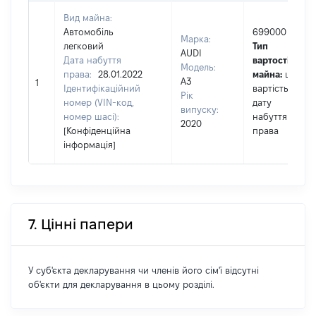
Вид майна:
Автомобіль
699000
Марка:
легковий
Тип
AUDI
Дата набуття
вартості
Модель:
права:
28.01.2022
майна:
це
A3
1
Ідентифікаційний
вартість на
Рік
номер (VIN-код,
дату
випуску:
номер шасі):
набуття
2020
[Конфіденційна
права
інформація]
7. Цінні папери
У суб'єкта декларування чи членів його сім'ї відсутні
об'єкти для декларування в цьому розділі.