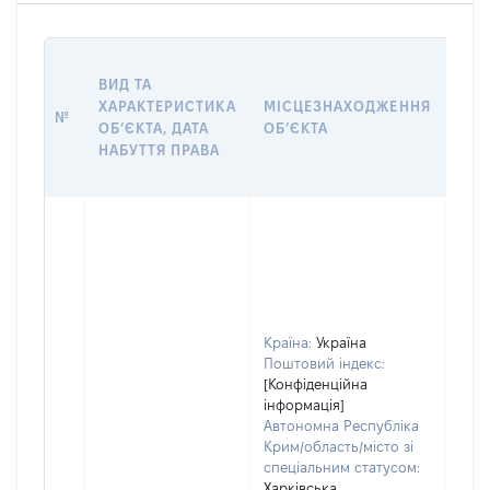
ВАР
ВИД ТА
ДАТ
ХАРАКТЕРИСТИКА
МІСЦЕЗНАХОДЖЕННЯ
ПРА
№
ОБʼЄКТА, ДАТА
ОБʼЄКТА
ОС
НАБУТТЯ ПРАВА
ГР
ОЦІ
Країна:
Україна
Поштовий індекс:
[Конфіденційна
інформація]
Автономна Республіка
Крим/область/місто зі
спеціальним статусом:
Харківська