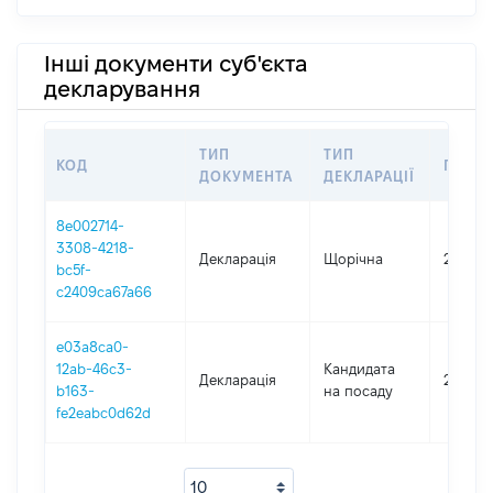
Інші документи суб'єкта
декларування
ТИП
ТИП
КОД
ПЕРІО
ДОКУМЕНТА
ДЕКЛАРАЦІЇ
8e002714-
3308-4218-
Декларація
Щорічна
2024
bc5f-
c2409ca67a66
e03a8ca0-
12ab-46c3-
Кандидата
Декларація
2023
b163-
на посаду
fe2eabc0d62d