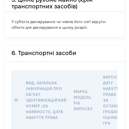
транспортних засобів)
У суб'єкта декларування чи членів його сім'ї відсутні
об'єкти для декларування в цьому розділі.
6. Транспортні засоби
ВАРТІСТЬ Н
ВИД, ЗАГАЛЬНА
ДАТУ
ІНФОРМАЦІЯ ПРО
НАБУТТЯ
МАРКА,
ОБʼЄКТ,
ПРАВА АБО
МОДЕЛЬ,
№
ІДЕНТИФІКАЦІЙНИЙ
ЗА
РІК
НОМЕР (ЗА
ОСТАННЬО
ВИПУСКУ
НАЯВНОСТІ), ДАТА
ГРОШОВОЮ
НАБУТТЯ ПРАВА
ОЦІНКОЮ,
ГРН