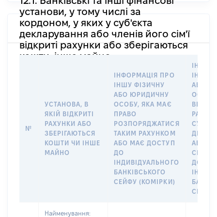
12.1. Банківські та інші фінансові
установи, у тому числі за
кордоном, у яких у суб'єкта
декларування або членів його сім'ї
відкриті рахунки або зберігаються
кошти, інше майно
ІНФОР
ІНФОРМАЦІЯ ПРО
ІНШУ 
ІНШУ ФІЗИЧНУ
АБО Ю
АБО ЮРИДИЧНУ
ОСОБУ,
УСТАНОВА, В
ОСОБУ, ЯКА МАЄ
ВІДКР
ЯКІЙ ВІДКРИТІ
ПРАВО
РАХУНО
РАХУНКИ АБО
РОЗПОРЯДЖАТИСЯ
СУБ’ЄК
№
ЗБЕРІГАЮТЬСЯ
ТАКИМ РАХУНКОМ
ДЕКЛА
КОШТИ ЧИ ІНШЕ
АБО МАЄ ДОСТУП
АБО ЧЛ
МАЙНО
ДО
СІМ’Ї 
ІНДИВІДУАЛЬНОГО
ДОГОВ
БАНКІВСЬКОГО
ІНДИВ
СЕЙФУ (КОМІРКИ)
БАНКІ
СЕЙФУ 
Найменування: