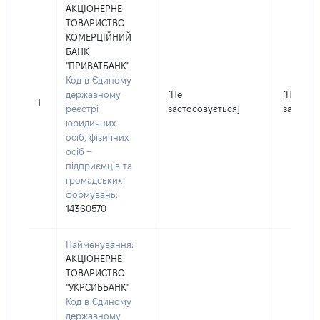
АКЦІОНЕРНЕ
ТОВАРИСТВО
КОМЕРЦІЙНИЙ
БАНК
"ПРИВАТБАНК"
Код в Єдиному
державному
[Не
[Не
1
реєстрі
застосовується]
застосо
юридичних
осіб, фізичних
осіб –
підприємців та
громадських
формувань:
14360570
Найменування:
АКЦІОНЕРНЕ
ТОВАРИСТВО
"УКРСИББАНК"
Код в Єдиному
державному