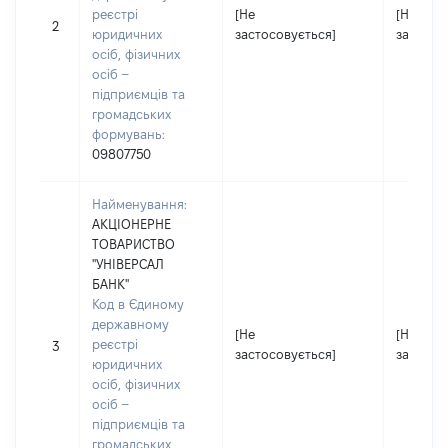
реєстрі
[Не
[Не
2
юридичних
застосовується]
застосо
осіб, фізичних
осіб –
підприємців та
громадських
формувань:
09807750
Найменування:
АКЦІОНЕРНЕ
ТОВАРИСТВО
"УНІВЕРСАЛ
БАНК"
Код в Єдиному
державному
[Не
[Не
реєстрі
3
застосовується]
застосо
юридичних
осіб, фізичних
осіб –
підприємців та
громадських