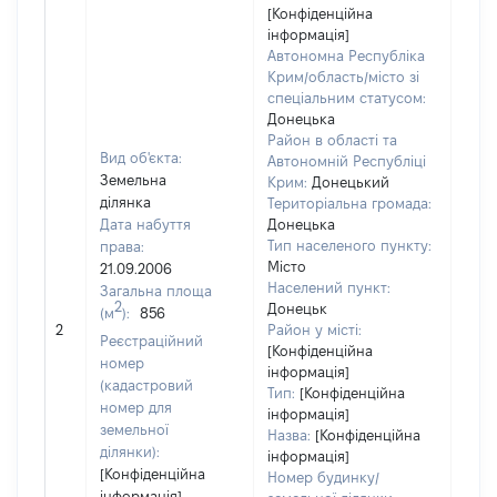
[Конфіденційна
інформація]
Автономна Республіка
Крим/область/місто зі
спеціальним статусом:
Донецька
Район в області та
Вид об'єкта:
Автономній Республіці
Земельна
Крим:
Донецький
ділянка
Територіальна громада:
Дата набуття
Донецька
Тип населеного пункту:
права:
Місто
21.09.2006
Населений пункт:
Загальна площа
2
Донецьк
(м
):
856
[Не 
2
Район у місті:
Реєстраційний
[Конфіденційна
номер
інформація]
(кадастровий
Тип:
[Конфіденційна
номер для
інформація]
земельної
Назва:
[Конфіденційна
ділянки):
інформація]
[Конфіденційна
Номер будинку/
інформація]