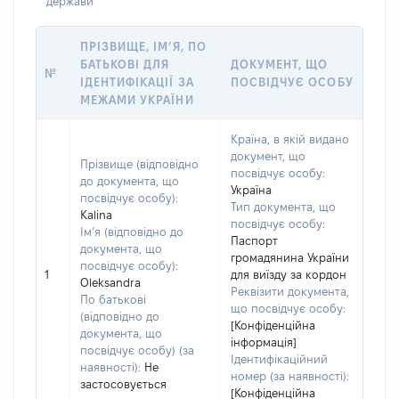
держави
ПРІЗВИЩЕ, ІМ’Я, ПО
БАТЬКОВІ ДЛЯ
ДОКУМЕНТ, ЩО
№
ІДЕНТИФІКАЦІЇ ЗА
ПОСВІДЧУЄ ОСОБУ
МЕЖАМИ УКРАЇНИ
Країна, в якій видано
документ, що
Прізвище (відповідно
посвідчує особу:
до документа, що
Україна
посвідчує особу):
Тип документа, що
Kalina
посвідчує особу:
Ім’я (відповідно до
Паспорт
документа, що
громадянина України
посвідчує особу):
1
для виїзду за кордон
Oleksandra
Реквізити документа,
По батькові
що посвідчує особу:
(відповідно до
[Конфіденційна
документа, що
інформація]
посвідчує особу) (за
Ідентифікаційний
наявності):
Не
номер (за наявності):
застосовується
[Конфіденційна