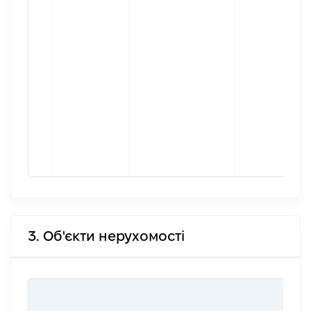
3. Об'єкти нерухомості
ВАР
ДАТ