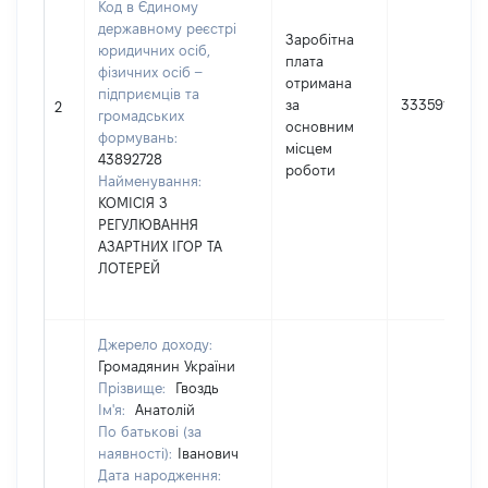
Код в Єдиному
державному реєстрі
Заробітна
юридичних осіб,
плата
фізичних осіб –
отримана
підприємців та
за
333591
2
громадських
основним
формувань:
місцем
43892728
роботи
Найменування:
КОМІСІЯ З
РЕГУЛЮВАННЯ
АЗАРТНИХ ІГОР ТА
ЛОТЕРЕЙ
Джерело доходу:
Громадянин України
Прізвище:
Гвоздь
Ім'я:
Анатолій
По батькові (за
наявності):
Іванович
Дата народження: