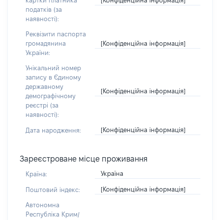
картки платника
податків (за
наявності):
Реквізити паспорта
[Конфіденційна інформація]
громадянина
України:
Унікальний номер
запису в Єдиному
державному
[Конфіденційна інформація]
демографічному
реєстрі (за
наявності):
[Конфіденційна інформація]
Дата народження:
Зареєстроване місце проживання
Україна
Країна:
[Конфіденційна інформація]
Поштовий індекс:
Автономна
Республіка Крим/