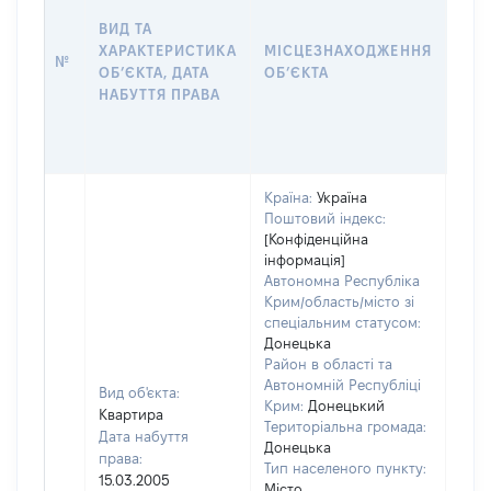
НАБ
ВИД ТА
ПРА
ХАРАКТЕРИСТИКА
МІСЦЕЗНАХОДЖЕННЯ
№
ЗА
ОБʼЄКТА, ДАТА
ОБʼЄКТА
ОС
НАБУТТЯ ПРАВА
ГР
ОЦІ
ГРН
Країна:
Україна
Поштовий індекс:
[Конфіденційна
інформація]
Автономна Республіка
Крим/область/місто зі
спеціальним статусом:
Донецька
Район в області та
Автономній Республіці
Вид об'єкта:
Крим:
Донецький
Квартира
Територіальна громада:
Дата набуття
Донецька
права:
Тип населеного пункту:
1262
15.03.2005
Місто