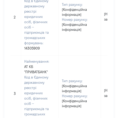
Код в Єдиному
Тип рахунку:
державному
[Конфіденційна
реєстрі
[Не
інформація]
юридичних
2
застосо
Номер рахунку:
осіб, фізичних
[Конфіденційна
осіб –
інформація]
підприємців та
громадських
формувань:
14305909
Найменування:
АТ КБ
"ПРИВАТБАНК"
Код в Єдиному
Тип рахунку:
державному
[Конфіденційна
реєстрі
[Не
інформація]
юридичних
3
застосо
Номер рахунку:
осіб, фізичних
[Конфіденційна
осіб –
інформація]
підприємців та
громадських