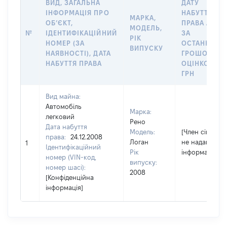
ВИД, ЗАГАЛЬНА
ДАТУ
ІНФОРМАЦІЯ ПРО
НАБУТТЯ
МАРКА,
ОБʼЄКТ,
ПРАВА АБО
МОДЕЛЬ,
№
ІДЕНТИФІКАЦІЙНИЙ
ЗА
РІК
НОМЕР (ЗА
ОСТАННЬО
ВИПУСКУ
НАЯВНОСТІ), ДАТА
ГРОШОВОЮ
НАБУТТЯ ПРАВА
ОЦІНКОЮ,
ГРН
Вид майна:
Автомобіль
Марка:
легковий
Рено
Дата набуття
Модель:
[Член сім'ї
права:
24.12.2008
Логан
не надав
1
Ідентифікаційний
Рік
інформацію]
номер (VIN-код,
випуску:
номер шасі):
2008
[Конфіденційна
інформація]