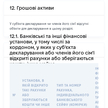
12. Грошові активи
У суб'єкта декларування чи членів його сім'ї відсутні
об'єкти для декларування в цьому розділі.
12.1. Банківські та інші фінансові
установи, у тому числі за
кордоном, у яких у суб'єкта
декларування або членів його сім'ї
відкриті рахунки або зберігаються
кошти, інше майно
ІНФОР
ФІЗИЧН
ЮРИДИ
УСТАНОВА, В
ОСОБУ,
ЯКІЙ ВІДКРИТО
ТИП ТА НОМЕР
ПРАВО
ТАКІ РАХУНКИ
РАХУНКА,
РОЗПО
№
АБО
ІНДИВІДУАЛЬНОГО
ТАКИМ
ЗБЕРІГАЮТЬСЯ
БАНКІВСЬКОГО
АБО М
КОШТИ ЧИ ІНШЕ
СЕЙФУ (КОМІРКИ)
ДО