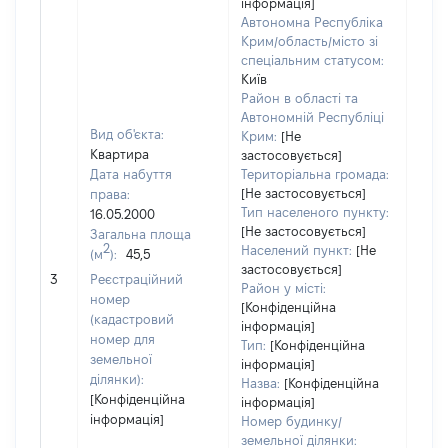
інформація]
Автономна Республіка
Крим/область/місто зі
спеціальним статусом:
Київ
Район в області та
Автономній Республіці
Вид об'єкта:
Крим:
[Не
Квартира
застосовується]
Дата набуття
Територіальна громада:
[Не застосовується]
права:
Тип населеного пункту:
16.05.2000
[Не застосовується]
Загальна площа
2
Населений пункт:
[Не
(м
):
45,5
застосовується]
[Не 
3
Реєстраційний
Район у місті:
номер
[Конфіденційна
(кадастровий
інформація]
номер для
Тип:
[Конфіденційна
земельної
інформація]
ділянки):
Назва:
[Конфіденційна
[Конфіденційна
інформація]
інформація]
Номер будинку/
земельної ділянки: