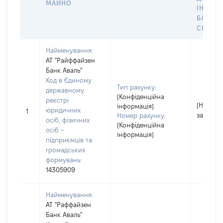
МАЙНО
ІНДИВ
БАНКІ
СЕЙФУ 
Найменування:
АТ "Райффайзен
Банк Аваль"
Код в Єдиному
Тип рахунку:
державному
[Конфіденційна
реєстрі
[Не
інформація]
юридичних
1
застосо
Номер рахунку:
осіб, фізичних
[Конфіденційна
осіб –
інформація]
підприємців та
громадських
формувань:
14305909
Найменування:
АТ "Раффайзен
Банк Аваль"