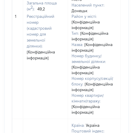
Тип
Загальна площа
Населений пункт:
варт
2
(м
):
49,2
Донецьк
обʼє
1
Реєстраційний
Район у місті:
варт
[Конфіденційна
номер
дату
інформація]
(кадастровий
набу
Тип:
[Конфіденційна
номер для
пра
інформація]
земельної
Назва:
[Конфіденційна
ділянки):
інформація]
[Конфіденційна
Номер будинку/
інформація]
земельної ділянки:
[Конфіденційна
інформація]
Номер корпусу/секції/
блоку:
[Конфіденційна
інформація]
Номер квартири/
кімнати/гаражу:
[Конфіденційна
інформація]
Країна:
Україна
Поштовий індекс: