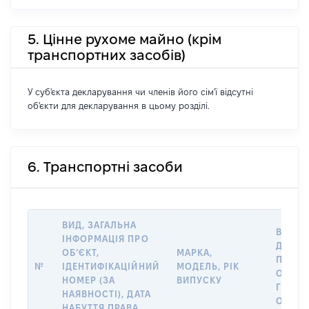
5. Цінне рухоме майно (крім
транспортних засобів)
У суб'єкта декларування чи членів його сім'ї відсутні
об'єкти для декларування в цьому розділі.
6. Транспортні засоби
ВИД, ЗАГАЛЬНА
ВАРТІ
ІНФОРМАЦІЯ ПРО
ДАТУ 
ОБʼЄКТ,
МАРКА,
ПРАВА
№
ІДЕНТИФІКАЦІЙНИЙ
МОДЕЛЬ, РІК
ОСТА
НОМЕР (ЗА
ВИПУСКУ
ГРОШ
НАЯВНОСТІ), ДАТА
ОЦІНК
НАБУТТЯ ПРАВА