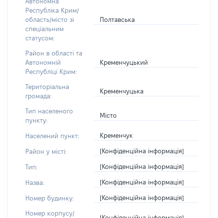
Автономна
Республіка Крим/
Полтавська
область/місто зі
спеціальним
статусом:
Район в області та
Кременчуцький
Автономній
Республіці Крим:
Територіальна
Кременчуцька
громада:
Тип населеного
Місто
пункту:
Кременчук
Населений пункт:
[Конфіденційна інформація]
Район у місті:
[Конфіденційна інформація]
Тип:
[Конфіденційна інформація]
Назва:
[Конфіденційна інформація]
Номер будинку:
Номер корпусу/
[Конфіденційна інформація]