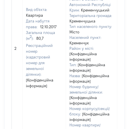
Автономній Республіці
Вид об'єкта:
Крим:
Кременчуцький
Квартира
Територіальна громада:
Дата набуття
Кременчуцька
Тип населеного пункту:
права:
12.10.2017
Місто
Загальна площа
624
2
Населений пункт:
(м
):
80,7
Тип 
Кременчук
Реєстраційний
обʼє
2
Район у місті:
номер
варт
[Конфіденційна
(кадастровий
інформація]
набу
номер для
Тип:
[Конфіденційна
земельної
інформація]
ділянки):
Назва:
[Конфіденційна
[Конфіденційна
інформація]
інформація]
Номер будинку/
земельної ділянки:
[Конфіденційна
інформація]
Номер корпусу/секції/
блоку:
[Конфіденційна
інформація]
Номер квартири/