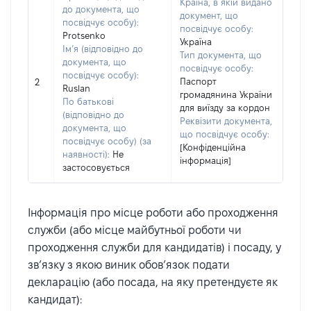
Країна, в якій видано
до документа, що
документ, що
посвідчує особу):
посвідчує особу:
Protsenko
Україна
Ім’я (відповідно до
Тип документа, що
документа, що
посвідчує особу:
посвідчує особу):
Паспорт
2
Ruslan
громадянина України
По батькові
для виїзду за кордон
(відповідно до
Реквізити документа,
документа, що
що посвідчує особу:
посвідчує особу) (за
[Конфіденційна
наявності):
Не
інформація]
застосовується
Інформація про місце роботи або проходження
служби (або місце майбутньої роботи чи
проходження служби для кандидатів) і посаду, у
зв’язку з якою виник обов’язок подати
декларацію (або посада, на яку претендуєте як
кандидат):