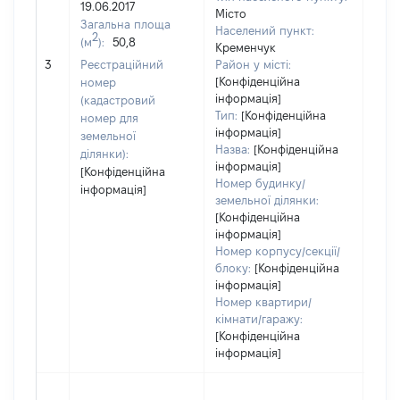
19.06.2017
100
Місто
Загальна площа
Тип 
Населений пункт:
2
(м
):
50,8
обʼє
Кременчук
варт
3
Реєстраційний
Район у місті:
ост
[Конфіденційна
номер
інформація]
гро
(кадастровий
Тип:
[Конфіденційна
оці
номер для
інформація]
земельної
Назва:
[Конфіденційна
ділянки):
інформація]
[Конфіденційна
Номер будинку/
інформація]
земельної ділянки:
[Конфіденційна
інформація]
Номер корпусу/секції/
блоку:
[Конфіденційна
інформація]
Номер квартири/
кімнати/гаражу:
[Конфіденційна
інформація]