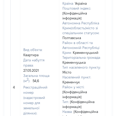
Країна:
Україна
Поштовий індекс:
[Конфіденційна
інформація]
Автономна Республіка
Крим/область/місто зі
спеціальним статусом:
Полтавська
Район в області та
Автономній Республіці
Вид об'єкта:
Крим:
Кременчуцький
Квартира
Територіальна громада:
Дата набуття
Кременчуцька
права:
Тип населеного пункту:
27.05.2021
Місто
Загальна площа
Населений пункт:
2
(м
):
54,6
Кременчук
[Не
Район у місті:
4
Реєстраційний
заст
[Конфіденційна
номер
інформація]
(кадастровий
Тип:
[Конфіденційна
номер для
інформація]
земельної
Назва:
[Конфіденційна
ділянки):