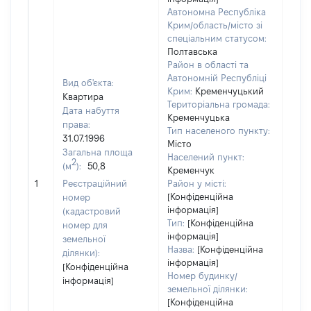
Автономна Республіка
Крим/область/місто зі
спеціальним статусом:
Полтавська
Район в області та
Автономній Республіці
Вид об'єкта:
Крим:
Кременчуцький
Квартира
Територіальна громада:
Дата набуття
Кременчуцька
права:
Тип населеного пункту:
31.07.1996
Місто
Загальна площа
Населений пункт:
2
(м
):
50,8
Кременчук
[Не 
1
Реєстраційний
Район у місті:
[Конфіденційна
номер
інформація]
(кадастровий
Тип:
[Конфіденційна
номер для
інформація]
земельної
Назва:
[Конфіденційна
ділянки):
інформація]
[Конфіденційна
Номер будинку/
інформація]
земельної ділянки:
[Конфіденційна