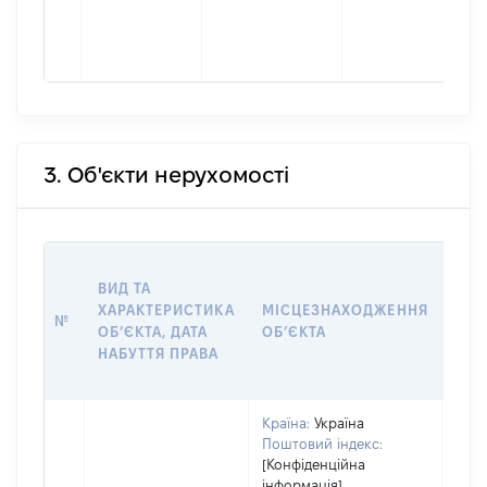
3. Об'єкти нерухомості
ВАР
ВИД ТА
ДАТ
ХАРАКТЕРИСТИКА
МІСЦЕЗНАХОДЖЕННЯ
ПРА
№
ОБʼЄКТА, ДАТА
ОБʼЄКТА
ОС
НАБУТТЯ ПРАВА
ГР
ОЦІ
Країна:
Україна
Поштовий індекс:
[Конфіденційна
інформація]