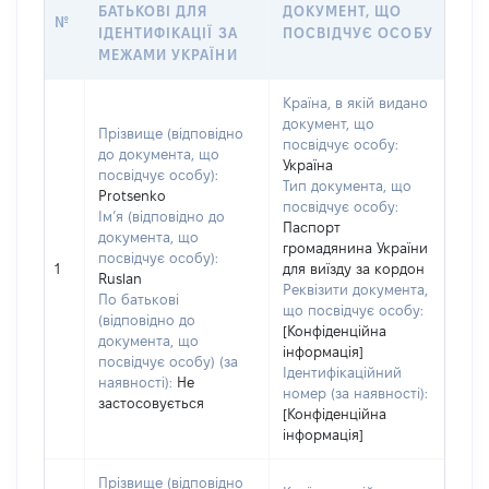
БАТЬКОВІ ДЛЯ
ДОКУМЕНТ, ЩО
№
ІДЕНТИФІКАЦІЇ ЗА
ПОСВІДЧУЄ ОСОБУ
МЕЖАМИ УКРАЇНИ
Країна, в якій видано
документ, що
Прізвище (відповідно
посвідчує особу:
до документа, що
Україна
посвідчує особу):
Тип документа, що
Protsenko
посвідчує особу:
Ім’я (відповідно до
Паспорт
документа, що
громадянина України
посвідчує особу):
1
для виїзду за кордон
Ruslan
Реквізити документа,
По батькові
що посвідчує особу:
(відповідно до
[Конфіденційна
документа, що
інформація]
посвідчує особу) (за
Ідентифікаційний
наявності):
Не
номер (за наявності):
застосовується
[Конфіденційна
інформація]
Прізвище (відповідно