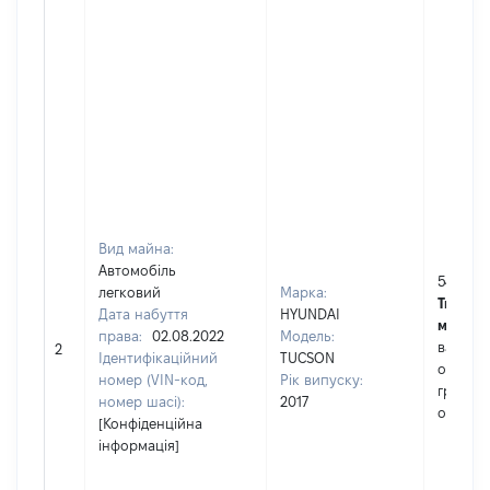
Вид майна:
Автомобіль
545000
легковий
Марка:
Тип вар
Дата набуття
HYUNDAI
майна:
права:
02.08.2022
Модель:
вартіст
2
Ідентифікаційний
TUCSON
останн
номер (VIN-код,
Рік випуску:
грошо
номер шасі):
2017
оцінко
[Конфіденційна
інформація]