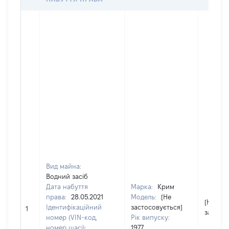
Вид майна:
Водний засіб
Дата набуття
Марка:
Крим
права:
28.05.2021
Модель:
[Не
[Не
Ідентифікаційний
застосовується]
1
застосо
номер (VIN-код,
Рік випуску:
номер шасі):
1977