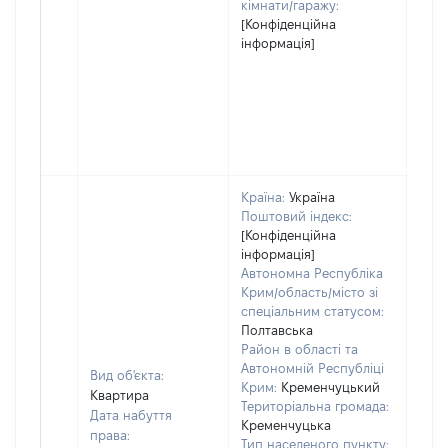
кімнати/гаражу:
[Конфіденційна
інформація]
Країна:
Україна
Поштовий індекс:
[Конфіденційна
інформація]
Автономна Республіка
Крим/область/місто зі
спеціальним статусом:
Полтавська
Район в області та
Автономній Республіці
Вид об'єкта:
Крим:
Кременчуцький
Квартира
Територіальна громада:
Дата набуття
Кременчуцька
права:
Тип населеного пункту: