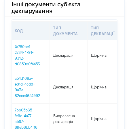
Інші документи суб'єкта
декларування
ТИП
ТИП
КОД
ПЕ
ДОКУМЕНТА
ДЕКЛАРАЦІЇ
7a780be1-
2784-4791-
Декларація
Щорічна
202
9312-
d6859d0f4453
a54d106a-
e81d-4cd8-
Декларація
Щорічна
202
9a3e-
82cce4654992
7bb05b65-
fc9e-4a77-
Виправлена
Щорічна
202
a567-
декларація
8ffeb8bb4f16