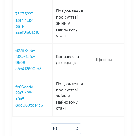
Повідомлення
73635227-
про суттєві
abf7-46b4-
зміни y
-
202
ba1e-
майновому
aae19fa81318
стані
627872bb-
f32a-43fc-
Виправлена
Щорічна
202
9b08-
декларація
a5d4126001d3
Повідомлення
fb06dadd-
про суттєві
27a7-428f-
зміни y
-
202
a9a5-
майновому
8dd9695ca4c6
стані