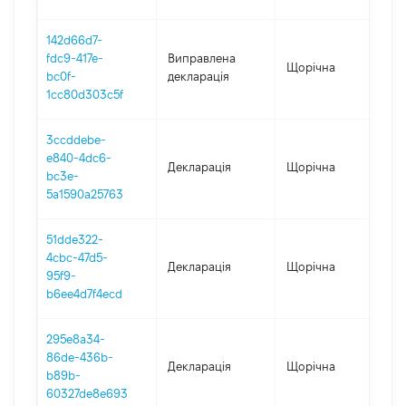
142d66d7-
fdc9-417e-
Виправлена
Щорічна
202
bc0f-
декларація
1cc80d303c5f
3ccddebe-
e840-4dc6-
Декларація
Щорічна
202
bc3e-
5a1590a25763
51dde322-
4cbc-47d5-
Декларація
Щорічна
202
95f9-
b6ee4d7f4ecd
295e8a34-
86de-436b-
Декларація
Щорічна
202
b89b-
60327de8e693