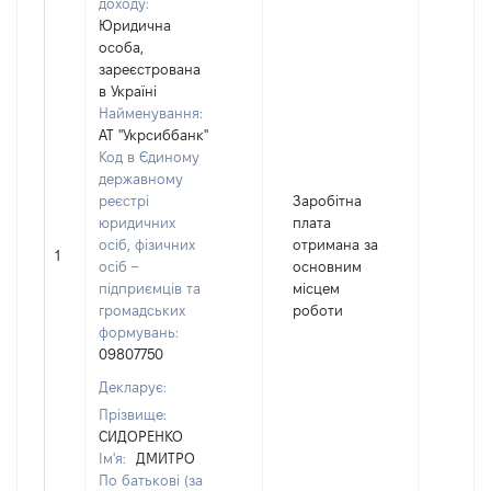
доходу:
Юридична
особа,
зареєстрована
в Україні
Найменування:
АТ "Укрсиббанк"
Код в Єдиному
державному
реєстрі
Заробітна
юридичних
плата
осіб, фізичних
отримана за
1
73690
осіб –
основним
підприємців та
місцем
громадських
роботи
формувань:
09807750
Декларує:
Прізвище:
СИДОРЕНКО
Ім'я:
ДМИТРО
По батькові (за