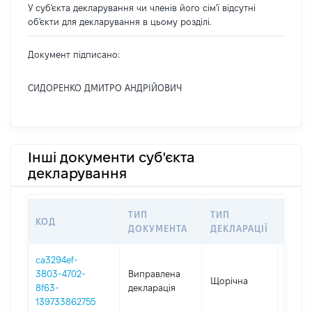
У суб'єкта декларування чи членів його сім'ї відсутні
об'єкти для декларування в цьому розділі.
Документ підписано:
СИДОРЕНКО ДМИТРО АНДРІЙОВИЧ
Інші документи суб'єкта
декларування
ТИП
ТИП
КОД
ПЕРІ
ДОКУМЕНТА
ДЕКЛАРАЦІЇ
ca3294ef-
3803-4702-
Виправлена
Щорічна
2020
8f63-
декларація
139733862755