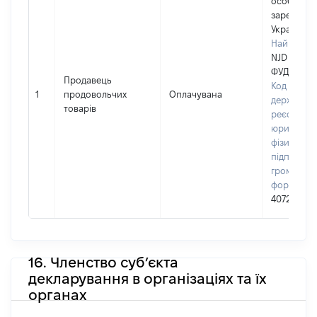
особа,
зареєстро
Україні
Найменув
NJD "СІЛЬ
ФУД"
Продавець
Код в Єди
1
продовольчих
Оплачувана
державно
товарів
реєстрі
юридичних
фізичних о
підприємц
громадськ
формуван
40720198
16. Членство суб’єкта
декларування в організаціях та їх
органах