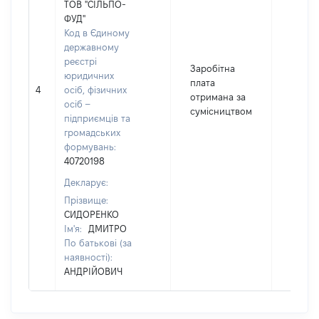
ТОВ "СІЛЬПО-
ФУД"
Код в Єдиному
державному
реєстрі
Заробітна
юридичних
плата
4
осіб, фізичних
455
отримана за
осіб –
сумісництвом
підприємців та
громадських
формувань:
40720198
Декларує:
Прізвище:
СИДОРЕНКО
Ім'я:
ДМИТРО
По батькові (за
наявності):
АНДРІЙОВИЧ