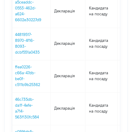
a5ceaddc-
0553-462d-
Кандидата
Декларація
2018
a624-
на посаду
6602e30227d9
44819517-
8970-4f16-
Кандидата
Декларація
2017
8093-
на посаду
dcbf551a0435
ffea0226-
c66a-47db-
Кандидата
Декларація
2017
be0f-
на посаду
c511b9b25362
46c735db-
da1f-4efe-
Кандидата
Декларація
2017
a714-
на посаду
563f130fc584
c059fdb5-