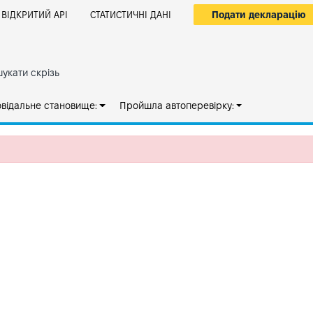
Подати декларацію
ВІДКРИТИЙ АРІ
СТАТИСТИЧНІ ДАНІ
укати скрізь
овідальне становище:
Пройшла автоперевірку: