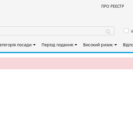
Й
ПРО РЕЄСТР
ш
атегорія посади:
Період подання:
Високий ризик:
Відп