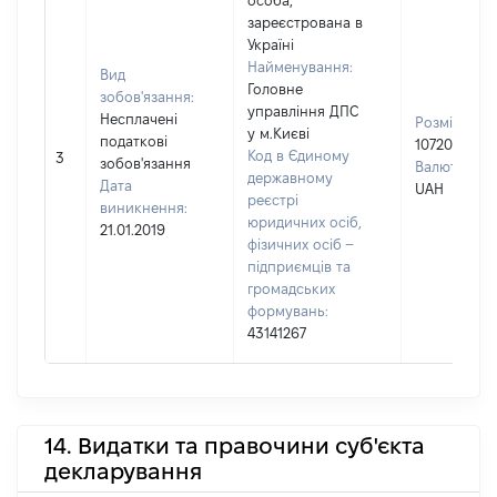
особа,
зареєстрована в
Україні
Найменування:
Вид
Головне
зобов'язання:
управління ДПС
Несплачені
Розмір:
у м.Києві
податкові
10720
Код в Єдиному
3
зобов'язання
Валюта:
державному
Дата
UAH
реєстрі
виникнення:
юридичних осіб,
21.01.2019
фізичних осіб –
підприємців та
громадських
формувань:
43141267
14. Видатки та правочини суб'єкта
декларування