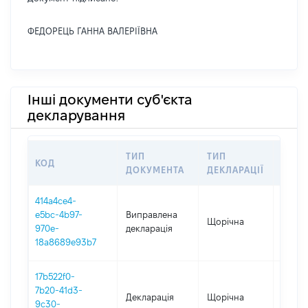
ФЕДОРЕЦЬ ГАННА ВАЛЕРІЇВНА
Інші документи суб'єкта
декларування
ТИП
ТИП
КОД
ПЕРІ
ДОКУМЕНТА
ДЕКЛАРАЦІЇ
414a4ce4-
e5bc-4b97-
Виправлена
Щорічна
2020
970e-
декларація
18a8689e93b7
17b522f0-
7b20-41d3-
Декларація
Щорічна
2020
9c30-