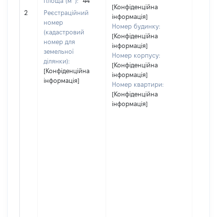
площа (м
):
44
[Конфіденційна
[Не ві
2
Реєстраційний
інформація]
номер
Номер будинку:
(кадастровий
[Конфіденційна
номер для
інформація]
земельної
Номер корпусу:
ділянки):
[Конфіденційна
[Конфіденційна
інформація]
інформація]
Номер квартири:
[Конфіденційна
інформація]