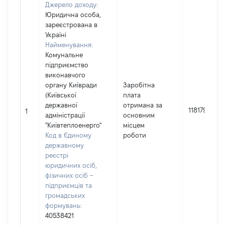
Джерело доходу:
Юридична особа,
зареєстрована в
Україні
Найменування:
Комунальне
підприємство
виконавчого
органу Київради
Заробітна
(Київської
плата
державної
отримана за
118179
1
адміністрації
основним
"Київтеплоенерго"
місцем
Код в Єдиному
роботи
державному
реєстрі
юридичних осіб,
фізичних осіб –
підприємців та
громадських
формувань:
40538421