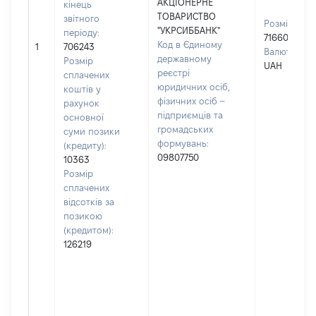
АКЦІОНЕРНЕ
кінець
ТОВАРИСТВО
звітного
Розмір:
"УКРСИББАНК"
періоду:
716606
Код в Єдиному
1
706243
Валюта:
державному
Розмір
UAH
реєстрі
сплачених
юридичних осіб,
коштів у
фізичних осіб –
рахунок
підприємців та
основної
громадських
суми позики
формувань:
(кредиту):
09807750
10363
Розмір
сплачених
відсотків за
позикою
(кредитом):
126219