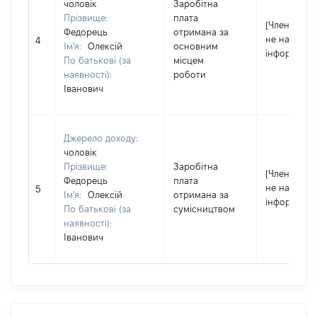
чоловік
Заробітна
Прізвище:
плата
[Член сім'ї
Федорець
отримана за
не надав
4
Ім'я:
Олексій
основним
інформацію
По батькові (за
місцем
наявності):
роботи
Іванович
Джерело доходу:
чоловік
Прізвище:
Заробітна
[Член сім'ї
Федорець
плата
не надав
5
Ім'я:
Олексій
отримана за
інформацію
По батькові (за
сумісництвом
наявності):
Іванович