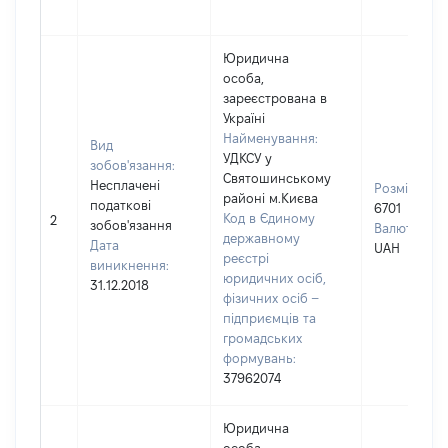
Юридична
особа,
зареєстрована в
Україні
Найменування:
Вид
УДКСУ у
зобов'язання:
Святошинському
Несплачені
Розмір:
районі м.Києва
податкові
6701
Код в Єдиному
2
зобов'язання
Валюта:
державному
Дата
UAH
реєстрі
виникнення:
юридичних осіб,
31.12.2018
фізичних осіб –
підприємців та
громадських
формувань:
37962074
Юридична