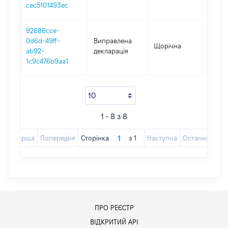
cec5101493ec
92686cce-
0d6d-49ff-
Виправлена
Щорічна
2018
ab92-
декларація
1c9c476b9aa1
1 - 8 з 8
Перша
Попередня
Сторінка
з
1
Наступна
Остання
ПРО РЕЄСТР
ВІДКРИТИЙ АРІ