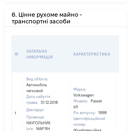
6. Цінне рухоме майно -
транспортні засоби
ВАРТ
ДАТУ
ЗАГАЛЬНА
№
ХАРАКТЕРИСТИКА
У ВЛ
ІНФОРМАЦІЯ
ВОЛО
КОРИ
Вид об'єкта:
Автомобіль
Марка:
легковий
Volkswagen
Дата набуття
Модель:
Passat
права:
31.12.2018
b5
Декларує:
Рік випуску:
1998
1
15000
Прізвище:
Ідентифікаційний
НАУГОЛЬНИК
номер:
Ім'я:
МАР’ЯН
[Конфіденційна