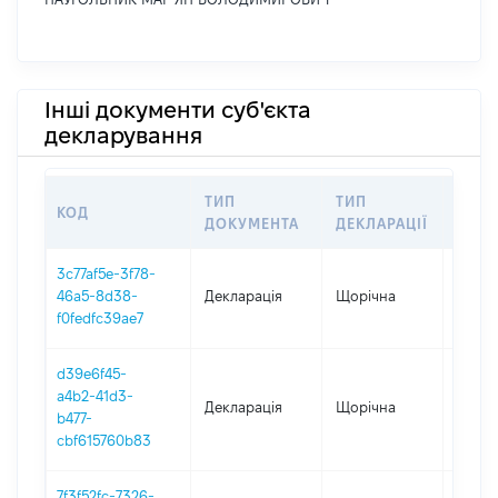
Інші документи суб'єкта
декларування
ТИП
ТИП
КОД
ПЕРІ
ДОКУМЕНТА
ДЕКЛАРАЦІЇ
3c77af5e-3f78-
46a5-8d38-
Декларація
Щорічна
2025
f0fedfc39ae7
d39e6f45-
a4b2-41d3-
Декларація
Щорічна
2024
b477-
cbf615760b83
7f3f52fc-7326-