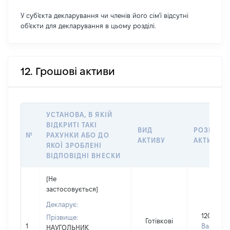
У суб'єкта декларування чи членів його сім'ї відсутні
об'єкти для декларування в цьому розділі.
12. Грошові активи
УСТАНОВА, В ЯКІЙ
ВІДКРИТІ ТАКІ
ВИД
РОЗМІР
№
РАХУНКИ АБО ДО
АКТИВУ
АКТИВУ
ЯКОЇ ЗРОБЛЕНІ
ВІДПОВІДНІ ВНЕСКИ
[Не
застосовується]
Декларує:
120000
Прізвище:
Готівкові
1
Валюта:
НАУГОЛЬНИК