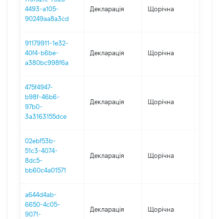
4493-a105-
Декларація
Щорічна
2023
90249aa8a3cd
91179911-1e32-
40f4-b6be-
Декларація
Щорічна
2022
a380bc998f6a
475f4947-
b98f-46b6-
Декларація
Щорічна
2021
97b0-
3a3163155dce
02ebf53b-
51c3-4074-
Декларація
Щорічна
2020
8dc5-
bb60c4a01571
a644d4ab-
6650-4c05-
Декларація
Щорічна
2019
9071-