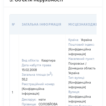
№
ЗАГАЛЬНА ІНФОРМАЦІЯ
МІСЦЕЗНАХОДЖЕННЯ
Країна:
Україна
Поштовий індекс:
[Конфіденційна
інформація]
Населений пункт:
Вид об'єкта:
Квартира
Покровськ /
Дата набуття права:
Донецька область /
15.02.2008
Україна
2
Загальна площа (м
):
Тип вулиці:
55,2
[Конфіденційна
Реєстраційний номер:
інформація]
[Конфіденційна
Вулиця:
1
інформація]
[Конфіденційна
Декларує:
мати
інформація]
Прізвище:
СОЛОВЙОВА