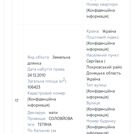
Номер квартири:
[Конфіденційна
інформація]
Країна:
Україна
Поштовий індекс:
[Конфіденційна
інформація]
Населений пункт:
Вид об'єкта:
Земельна
Сергіївка /
ділянка
Покровський район /
Дата набуття права:
Донецька область /
24.12.2010
Україна
2
Загальна площа (м
):
Тип вулиці:
106423
[Конфіденційна
Кадастровий номер:
інформація]
[Конфіденційна
17
Вулиця:
інформація]
[Конфіденційна
Декларує:
мати
інформація]
Прізвище:
СОЛОВЙОВА
Номер будинку:
Ім'я:
ТЕТЯНА
[Конфіденційна
По батькові (за
інформація]