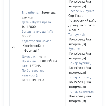
[Конфіденційна
інформація]
Населений пункт:
Вид об'єкта:
Земельна
Сергіївка /
ділянка
Покровський район /
Дата набуття права:
Донецька область /
14.11.2009
Україна
2
Загальна площа (м
):
Тип вулиці:
60000
[Конфіденційна
Кадастровий номер:
інформація]
[Конфіденційна
22
Вулиця:
інформація]
[Конфіденційна
Декларує:
мати
інформація]
Прізвище:
СОЛОВЙОВА
Номер будинку:
Ім'я:
ТЕТЯНА
[Конфіденційна
По батькові (за
інформація]
наявності):
Номер корпусу:
ВАЛЕНТИНІВНА
[Конфіденційна
інформація]
Номер квартири:
[Конфіденційна
інформація]