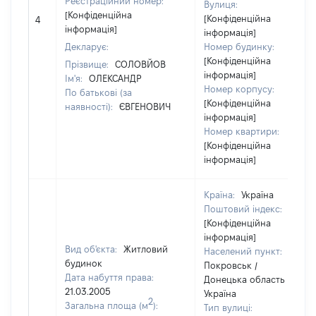
Реєстраційний номер:
Вулиця:
[Конфіденційна
[Конфіденційна
4
інформація]
інформація]
Декларує:
Номер будинку:
[Конфіденційна
Прізвище:
СОЛОВЙОВ
інформація]
Ім'я:
ОЛЕКСАНДР
Номер корпусу:
По батькові (за
[Конфіденційна
наявності):
ЄВГЕНОВИЧ
інформація]
Номер квартири:
[Конфіденційна
інформація]
Країна:
Україна
Поштовий індекс:
[Конфіденційна
інформація]
Вид об'єкта:
Житловий
Населений пункт:
будинок
Покровськ /
Дата набуття права:
Донецька область /
21.03.2005
Україна
2
Загальна площа (м
):
Тип вулиці: