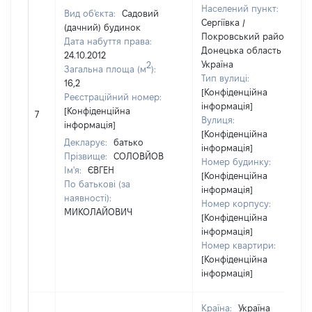
Населений пункт:
Вид об'єкта:
Садовий
Сергіївка /
(дачний) будинок
Покровський район /
Дата набуття права:
Донецька область /
24.10.2012
Україна
2
Загальна площа (м
):
Тип вулиці:
16,2
[Конфіденційна
Реєстраційний номер:
інформація]
[Конфіденційна
7
Вулиця:
інформація]
[Конфіденційна
Декларує:
батько
інформація]
Прізвище:
СОЛОВЙОВ
Номер будинку:
Ім'я:
ЄВГЕН
[Конфіденційна
По батькові (за
інформація]
наявності):
Номер корпусу:
МИКОЛАЙОВИЧ
[Конфіденційна
інформація]
Номер квартири:
[Конфіденційна
інформація]
Країна:
Україна