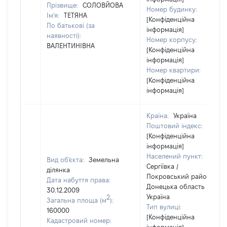
Прізвище:
СОЛОВЙОВА
Номер будинку:
Ім'я:
ТЕТЯНА
[Конфіденційна
По батькові (за
інформація]
наявності):
Номер корпусу:
ВАЛЕНТИНІВНА
[Конфіденційна
інформація]
Номер квартири:
[Конфіденційна
інформація]
Країна:
Україна
Поштовий індекс:
[Конфіденційна
інформація]
Населений пункт:
Вид об'єкта:
Земельна
Сергіївка /
ділянка
Покровський район /
Дата набуття права:
Донецька область /
30.12.2009
Україна
2
Загальна площа (м
):
Тип вулиці:
160000
[Конфіденційна
Кадастровий номер: