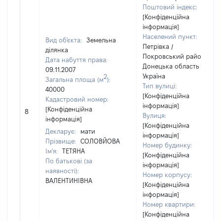
Поштовий індекс:
[Конфіденційна
інформація]
Населений пункт:
Вид об'єкта:
Земельна
Петрівка /
ділянка
Покровський район /
Дата набуття права:
Донецька область /
09.11.2007
Україна
2
Загальна площа (м
):
Тип вулиці:
40000
[Конфіденційна
Кадастровий номер:
інформація]
[Конфіденційна
8
Вулиця:
інформація]
[Конфіденційна
Декларує:
мати
інформація]
Прізвище:
СОЛОВЙОВА
Номер будинку:
Ім'я:
ТЕТЯНА
[Конфіденційна
По батькові (за
інформація]
наявності):
Номер корпусу:
ВАЛЕНТИНІВНА
[Конфіденційна
інформація]
Номер квартири:
[Конфіденційна