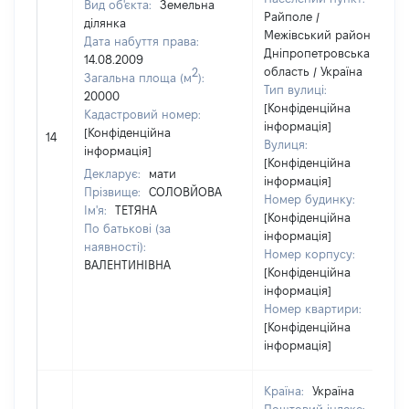
Вид об'єкта:
Земельна
Райполе /
ділянка
Межівський район /
Дата набуття права:
Дніпропетровська
14.08.2009
область / Україна
2
Загальна площа (м
):
Тип вулиці:
20000
[Конфіденційна
Кадастровий номер:
інформація]
[Конфіденційна
14
Вулиця:
інформація]
[Конфіденційна
Декларує:
мати
інформація]
Прізвище:
СОЛОВЙОВА
Номер будинку:
Ім'я:
ТЕТЯНА
[Конфіденційна
По батькові (за
інформація]
наявності):
Номер корпусу:
ВАЛЕНТИНІВНА
[Конфіденційна
інформація]
Номер квартири:
[Конфіденційна
інформація]
Країна:
Україна