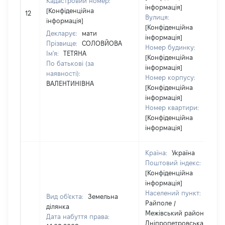
Кадастровий номер:
інформація]
[Конфіденційна
12
Вулиця:
інформація]
[Конфіденційна
Декларує:
мати
інформація]
Прізвище:
СОЛОВЙОВА
Номер будинку:
Ім'я:
ТЕТЯНА
[Конфіденційна
По батькові (за
інформація]
наявності):
Номер корпусу:
ВАЛЕНТИНІВНА
[Конфіденційна
інформація]
Номер квартири:
[Конфіденційна
інформація]
Країна:
Україна
Поштовий індекс:
[Конфіденційна
інформація]
Населений пункт:
Вид об'єкта:
Земельна
Райполе /
ділянка
Межівський район /
Дата набуття права:
Дніпропетровська