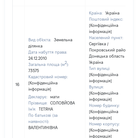
Країна:
Україна
Поштовий індекс:
[Конфіденційна
інформація]
Населений пункт:
Вид об'єкта:
Земельна
Сергіївка /
ділянка
Покровський район /
Дата набуття права:
Донецька область /
24.12.2010
Україна
2
Загальна площа (м
):
Тип вулиці:
73575
[Конфіденційна
Кадастровий номер:
інформація]
[Конфіденційна
16
Вулиця:
інформація]
[Конфіденційна
Декларує:
мати
інформація]
Прізвище:
СОЛОВЙОВА
Номер будинку:
Ім'я:
ТЕТЯНА
[Конфіденційна
По батькові (за
інформація]
наявності):
Номер корпусу:
ВАЛЕНТИНІВНА
[Конфіденційна
інформація]