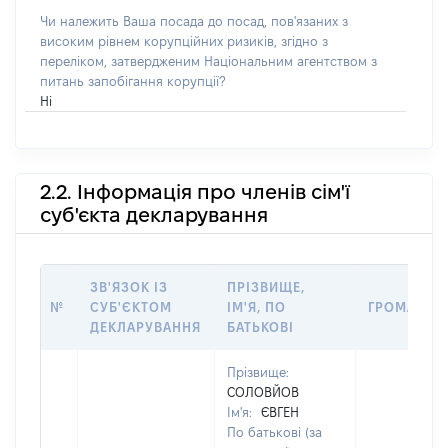
Чи належить Ваша посада до посад, пов'язаних з
високим рівнем корупційних ризиків, згідно з
переліком, затвердженим Національним агентством з
питань запобігання корупції?
Ні
2.2. Інформація про членів сім'ї
суб'єкта декларування
ЗВ'ЯЗОК ІЗ
ПРІЗВИЩЕ,
№
СУБ'ЄКТОМ
ІМ'Я, ПО
ГРОМАДЯН
ДЕКЛАРУВАННЯ
БАТЬКОВІ
Прізвище:
СОЛОВЙОВ
Ім'я:
ЄВГЕН
По батькові (за