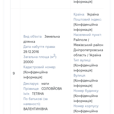
інформація]
Країна:
Україна
Поштовий індекс:
[Конфіденційна
інформація]
Населений пункт:
Вид об'єкта:
Земельна
Райполе /
ділянка
Межівський район /
Дата набуття права:
Дніпропетровська
29.12.2016
область / Україна
2
Загальна площа (м
):
Тип вулиці:
20000
[Конфіденційна
Кадастровий номер:
інформація]
[Конфіденційна
9
Вулиця:
інформація]
[Конфіденційна
Декларує:
мати
інформація]
Прізвище:
СОЛОВЙОВА
Номер будинку:
Ім'я:
ТЕТЯНА
[Конфіденційна
По батькові (за
інформація]
наявності):
Номер корпусу:
ВАЛЕНТИНІВНА
[Конфіденційна