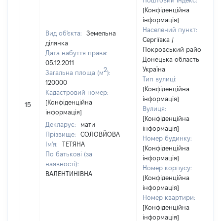
Поштовий індекс:
[Конфіденційна
інформація]
Населений пункт:
Вид об'єкта:
Земельна
Сергіївка /
ділянка
Покровський район /
Дата набуття права:
Донецька область /
05.12.2011
Україна
2
Загальна площа (м
):
Тип вулиці:
120000
[Конфіденційна
Кадастровий номер:
інформація]
[Конфіденційна
15
Вулиця:
інформація]
[Конфіденційна
Декларує:
мати
інформація]
Прізвище:
СОЛОВЙОВА
Номер будинку:
Ім'я:
ТЕТЯНА
[Конфіденційна
По батькові (за
інформація]
наявності):
Номер корпусу:
ВАЛЕНТИНІВНА
[Конфіденційна
інформація]
Номер квартири:
[Конфіденційна
інформація]