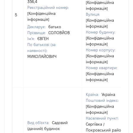
356,4
[Конфіденційна
Реєстраційний номер:
інформація]
[Конфіденційна
Вулиця:
5
інформація]
[Конфіденційна
інформація]
Декларує:
батько
Номер будинку:
Прізвище:
СОЛОВЙОВ
[Конфіденційна
Ім'я:
ЄВГЕН
інформація]
По батькові (за
Номер корпусу:
наявності):
[Конфіденційна
МИКОЛАЙОВИЧ
інформація]
Номер квартири:
[Конфіденційна
інформація]
Країна:
Україна
Поштовий індекс:
[Конфіденційна
інформація]
Населений пункт:
Вид об'єкта:
Садовий
Сергіївка /
(дачний) будинок
Покровський район /