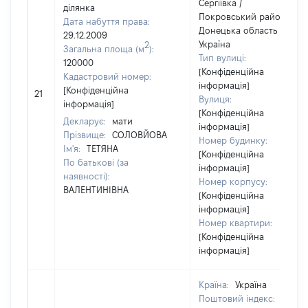
Сергіївка /
ділянка
Покровський район /
Дата набуття права:
Донецька область /
29.12.2009
Україна
2
Загальна площа (м
):
Тип вулиці:
120000
[Конфіденційна
Кадастровий номер:
інформація]
[Конфіденційна
21
Вулиця:
інформація]
[Конфіденційна
Декларує:
мати
інформація]
Прізвище:
СОЛОВЙОВА
Номер будинку:
Ім'я:
ТЕТЯНА
[Конфіденційна
По батькові (за
інформація]
наявності):
Номер корпусу:
ВАЛЕНТИНІВНА
[Конфіденційна
інформація]
Номер квартири:
[Конфіденційна
інформація]
Країна:
Україна
Поштовий індекс: