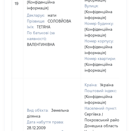
інформація]
[Конфіденційна
19
Вулиця:
інформація]
[Конфіденційна
Декларує:
мати
інформація]
Прізвище:
СОЛОВЙОВА
Номер будинку:
Ім'я:
ТЕТЯНА
[Конфіденційна
По батькові (за
інформація]
наявності):
Номер корпусу:
ВАЛЕНТИНІВНА
[Конфіденційна
інформація]
Номер квартири:
[Конфіденційна
інформація]
Країна:
Україна
Поштовий індекс:
[Конфіденційна
інформація]
Населений пункт:
Вид об'єкта:
Земельна
Сергіївка /
ділянка
Покровський район /
Дата набуття права:
Донецька область /
28.12.2009