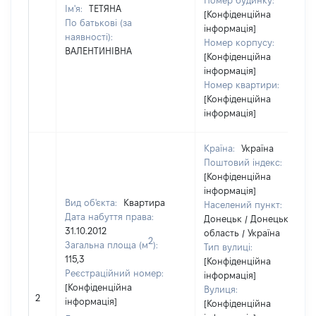
Номер будинку:
Ім'я:
ТЕТЯНА
[Конфіденційна
По батькові (за
інформація]
наявності):
Номер корпусу:
ВАЛЕНТИНІВНА
[Конфіденційна
інформація]
Номер квартири:
[Конфіденційна
інформація]
Країна:
Україна
Поштовий індекс:
[Конфіденційна
інформація]
Вид об'єкта:
Квартира
Населений пункт:
Дата набуття права:
Донецьк / Донецька
31.10.2012
область / Україна
2
Загальна площа (м
):
Тип вулиці:
115,3
[Конфіденційна
Реєстраційний номер:
інформація]
[Конфіденційна
Вулиця:
2
інформація]
[Конфіденційна