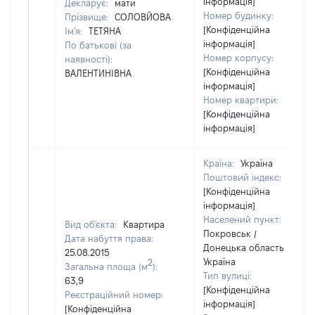
інформація]
Декларує:
мати
Номер будинку:
Прізвище:
СОЛОВЙОВА
[Конфіденційна
Ім'я:
ТЕТЯНА
інформація]
По батькові (за
Номер корпусу:
наявності):
[Конфіденційна
ВАЛЕНТИНІВНА
інформація]
Номер квартири:
[Конфіденційна
інформація]
Країна:
Україна
Поштовий індекс:
[Конфіденційна
інформація]
Населений пункт:
Вид об'єкта:
Квартира
Покровськ /
Дата набуття права:
Донецька область /
25.08.2015
Україна
2
Загальна площа (м
):
Тип вулиці:
63,9
[Конфіденційна
Реєстраційний номер:
інформація]
[Конфіденційна