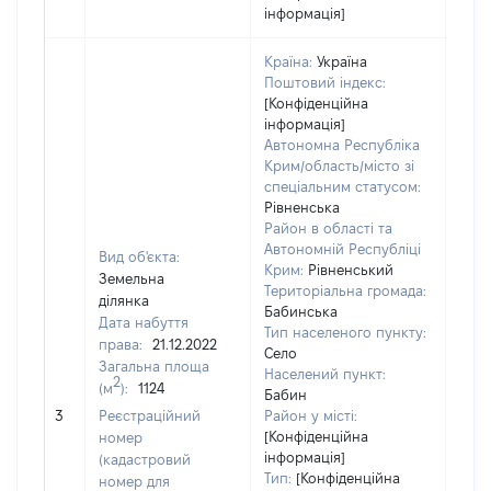
інформація]
Країна:
Україна
Поштовий індекс:
[Конфіденційна
інформація]
Автономна Республіка
Крим/область/місто зі
спеціальним статусом:
Рівненська
Район в області та
Автономній Республіці
Вид об'єкта:
Крим:
Рівненський
Земельна
Територіальна громада:
ділянка
Бабинська
Дата набуття
Тип населеного пункту:
права:
21.12.2022
Село
Загальна площа
Населений пункт:
2
(м
):
1124
Бабин
[Не
3
Реєстраційний
Район у місті:
заст
[Конфіденційна
номер
інформація]
(кадастровий
Тип:
[Конфіденційна
номер для