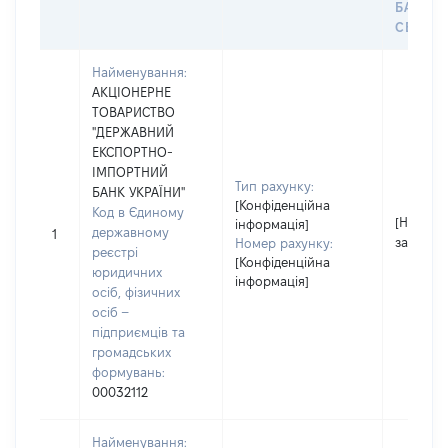
БАНКІ
СЕЙФУ 
Найменування:
АКЦІОНЕРНЕ
ТОВАРИСТВО
"ДЕРЖАВНИЙ
ЕКСПОРТНО-
ІМПОРТНИЙ
Тип рахунку:
БАНК УКРАЇНИ"
[Конфіденційна
Код в Єдиному
[Не
інформація]
державному
1
застосо
Номер рахунку:
реєстрі
[Конфіденційна
юридичних
інформація]
осіб, фізичних
осіб –
підприємців та
громадських
формувань:
00032112
Найменування: