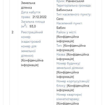
Крим:
Рівненський
Земельна
Територіальна громада:
ділянка
Бабинська
Дата набуття
Тип населеного пункту:
права:
21.12.2022
Село
Загальна площа
Населений пункт:
2
(м
):
93,0
Бабин
[Не
2
Реєстраційний
Район у місті:
заст
[Конфіденційна
номер
інформація]
(кадастровий
Тип:
[Конфіденційна
номер для
інформація]
земельної
Назва:
[Конфіденційна
ділянки):
інформація]
[Конфіденційна
Номер будинку/
інформація]
земельної ділянки:
[Конфіденційна
інформація]
Номер корпусу/секції/
блоку:
[Конфіденційна
інформація]
Номер квартири/
кімнати/гаражу:
[Конфіденційна