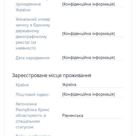
[Конфіденційна інформація]
громадянина
України:
Унікальний номер
запису в Єдиному
державному
[Конфіденційна інформація]
демографічному
реєстрі (за
наявності):
[Конфіденційна інформація]
Дата народження:
Зареєстроване місце проживання
Україна
Країна:
[Конфіденційна інформація]
Поштовий індекс:
Автономна
Республіка Крим/
Рівненська
область/місто зі
спеціальним
статусом: