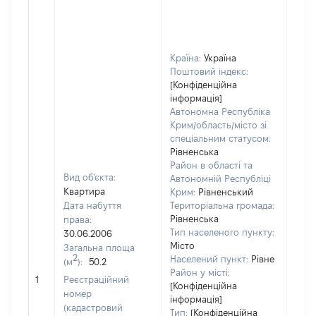
Країна:
Україна
Поштовий індекс:
[Конфіденційна
інформація]
Автономна Республіка
Крим/область/місто зі
спеціальним статусом:
Рівненська
Район в області та
Вид об'єкта:
Автономній Республіці
Квартира
Крим:
Рівненський
Дата набуття
Територіальна громада:
Рівненська
права:
Тип населеного пункту:
30.06.2006
Місто
Загальна площа
2
Населений пункт:
Рівне
(м
):
50.2
[Не
Район у місті:
1
Реєстраційний
заст
[Конфіденційна
номер
інформація]
(кадастровий
Тип:
[Конфіденційна