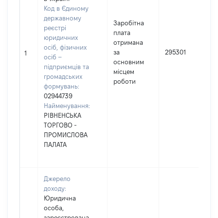
Код в Єдиному
державному
Заробітна
реєстрі
плата
юридичних
отримана
осіб, фізичних
за
295301
1
осіб –
основним
підприємців та
місцем
громадських
роботи
формувань:
02944739
Найменування:
РІВНЕНСЬКА
ТОРГОВО -
ПРОМИСЛОВА
ПАЛАТА
Джерело
доходу:
Юридична
особа,
зареєстрована