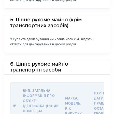
5. Цінне рухоме майно (крім
транспортних засобів)
У суб'єкта декларування чи членів його сім'ї відсутні
об'єкти для декларування в цьому розділі.
6. Цінне рухоме майно -
транспортні засоби
ВИД, ЗАГАЛЬНА
ВАРТІСТЬ 
ІНФОРМАЦІЯ ПРО
МАРКА,
ДАТУ НАБУ
ОБʼЄКТ,
МОДЕЛЬ,
ПРАВА АБО
№
ІДЕНТИФІКАЦІЙНИЙ
РІК
ОСТАННЬ
НОМЕР (ЗА
ВИПУСКУ
ГРОШОВО