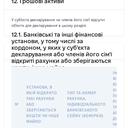
12. Грошові активи
У суб'єкта декларування чи членів його сім'ї відсутні
об'єкти для декларування в цьому розділі.
12.1. Банківські та інші фінансові
установи, у тому числі за
кордоном, у яких у суб'єкта
декларування або членів його сім'ї
відкриті рахунки або зберігаються
кошти, інше майно
ІНФОР
ФІЗИЧН
ЮРИДИ
УСТАНОВА, В
ОСОБУ,
ЯКІЙ ВІДКРИТО
ТИП ТА НОМЕР
ПРАВО
ТАКІ РАХУНКИ
РАХУНКА,
РОЗПО
№
АБО
ІНДИВІДУАЛЬНОГО
ТАКИМ
ЗБЕРІГАЮТЬСЯ
БАНКІВСЬКОГО
АБО М
КОШТИ ЧИ ІНШЕ
СЕЙФУ (КОМІРКИ)
ДО
МАЙНО
ІНДИВ