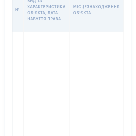
ВИД ТА
ДАТ
ХАРАКТЕРИСТИКА
МІСЦЕЗНАХОДЖЕННЯ
ПРА
№
ОБʼЄКТА, ДАТА
ОБʼЄКТА
ОС
НАБУТТЯ ПРАВА
ГР
ОЦІ