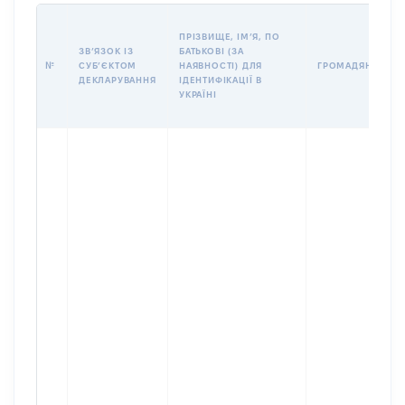
ПРІЗВИЩЕ, ІМʼЯ, ПО
ЗВʼЯЗОК ІЗ
БАТЬКОВІ (ЗА
№
СУБʼЄКТОМ
НАЯВНОСТІ) ДЛЯ
ГРОМАДЯНСТВО
ДЕКЛАРУВАННЯ
ІДЕНТИФІКАЦІЇ В
УКРАЇНІ