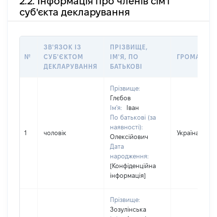
2.2. Інформація про членів сім'ї
суб'єкта декларування
ЗВ'ЯЗОК ІЗ
ПРІЗВИЩЕ,
№
СУБ'ЄКТОМ
ІМ'Я, ПО
ГРОМАДЯН
ДЕКЛАРУВАННЯ
БАТЬКОВІ
Прізвище:
Глєбов
Ім'я:
Іван
По батькові (за
наявності):
1
чоловік
Україна
Олексійович
Дата
народження:
[Конфіденційна
інформація]
Прізвище:
Зозулінська