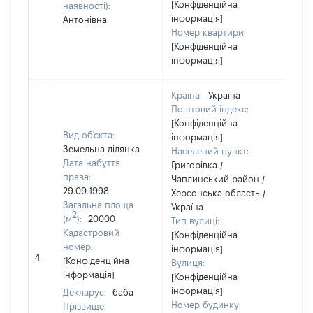
[Конфіденційна
наявності):
інформація]
Антонівна
Номер квартири:
[Конфіденційна
інформація]
Країна:
Україна
Поштовий індекс:
[Конфіденційна
Вид об'єкта:
інформація]
Земельна ділянка
Населений пункт:
Дата набуття
Григорівка /
права:
Чаплинський район /
29.09.1998
Херсонська область /
Загальна площа
Україна
2
(м
):
20000
Тип вулиці:
Кадастровий
[Конфіденційна
номер:
інформація]
4
[Не
[Конфіденційна
Вулиця:
інформація]
[Конфіденційна
інформація]
Декларує:
баба
Номер будинку:
Прізвище: