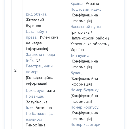
Країна:
Україна
Поштовий індекс:
Вид об'єкта:
[Конфіденційна
Житловий
інформація]
будинок
Населений пункт:
Дата набуття
Григорівка /
права:
[Член сім'ї
Чаплинський район /
не надав
Херсонська область /
інформацію]
Україна
Загальна площа
Тип вулиці:
2
(м
):
57
[Конфіденційна
Реєстраційний
інформація]
2
[Не
номер:
Вулиця:
[Конфіденційна
[Конфіденційна
інформація]
інформація]
Номер будинку:
Декларує:
мати
[Конфіденційна
Прізвище:
інформація]
Зозулінська
Номер корпусу:
Ім'я:
Антоніна
[Конфіденційна
По батькові (за
інформація]
наявності):
Номер квартири:
Тимофіївна