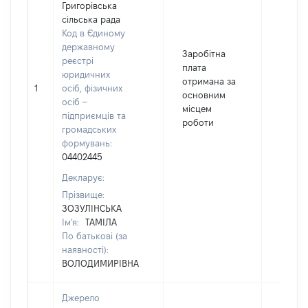
Григорівська
сільська рада
Код в Єдиному
державному
Заробітна
реєстрі
плата
юридичних
отримана за
1
осіб, фізичних
10041
основним
осіб –
місцем
підприємців та
роботи
громадських
формувань:
04402445
Декларує:
Прізвище:
ЗОЗУЛІНСЬКА
Ім'я:
ТАМІЛА
По батькові (за
наявності):
ВОЛОДИМИРІВНА
Джерело