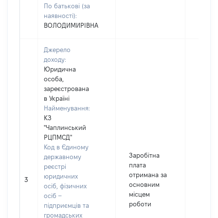
По батькові (за
наявності):
ВОЛОДИМИРІВНА
Джерело
доходу:
Юридична
особа,
зареєстрована
в Україні
Найменування:
КЗ
"Чаплинський
РЦПМСД"
Код в Єдиному
Заробітна
державному
плата
реєстрі
отримана за
юридичних
3
41009
основним
осіб, фізичних
місцем
осіб –
роботи
підприємців та
громадських