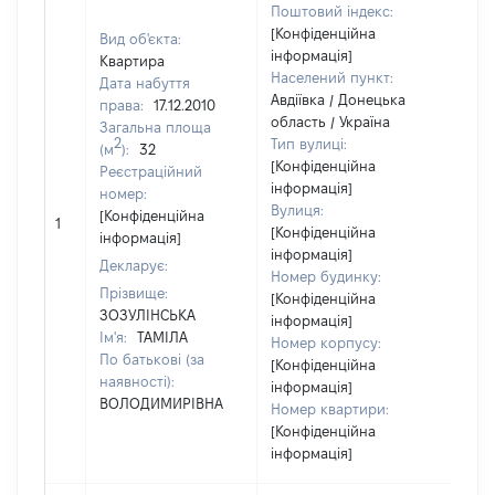
Поштовий індекс:
[Конфіденційна
Вид об'єкта:
інформація]
Квартира
Населений пункт:
Дата набуття
Авдіївка / Донецька
права:
17.12.2010
область / Україна
Загальна площа
2
Тип вулиці:
(м
):
32
[Конфіденційна
Реєстраційний
інформація]
номер:
Вулиця:
[Конфіденційна
1
[Не
[Конфіденційна
інформація]
інформація]
Декларує:
Номер будинку:
Прізвище:
[Конфіденційна
ЗОЗУЛІНСЬКА
інформація]
Ім'я:
ТАМІЛА
Номер корпусу:
По батькові (за
[Конфіденційна
наявності):
інформація]
ВОЛОДИМИРІВНА
Номер квартири:
[Конфіденційна
інформація]