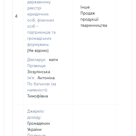
державному
Інше
реєстрі
Продаж
юридичних
4
34355
продукції
осіб, фізичних
тваринництва
осіб –
підприємців та
громадських
формувань:
[Не відомо]
Декларує:
мати
Прізвище:
Зозулінська
Ім'я:
Антоніна
По батькові (за
наявності):
Тимофіївна
Джерело
доходу:
Громадянин
України
Прізвище: