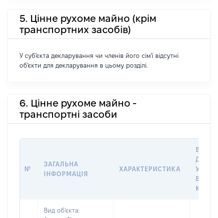
5. Цінне рухоме майно (крім
транспортних засобів)
У суб'єкта декларування чи членів його сім'ї відсутні
об'єкти для декларування в цьому розділі.
6. Цінне рухоме майно -
транспортні засоби
ВАРТІ
ДАТУ 
ЗАГАЛЬНА
№
ХАРАКТЕРИСТИКА
У ВЛА
ІНФОРМАЦІЯ
ВОЛОД
КОРИ
Вид об'єкта: