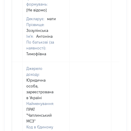
формувань:
[Не відомо]
Декларує:
мати
Прізвище:
Зозулінська
Ім'я:
Антоніна
По батькові (за
наявності):
Тимофіївна
Джерело
доходу:
Юридична
особа,
зареєстрована
в Україні
Найменування:
ПРАТ
"Чаплинський
МСЗ"
Код в Єдиному