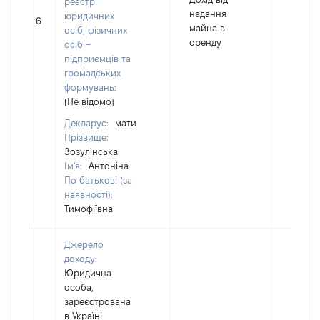
реєстрі
надання
юридичних
6
7880
майна в
осіб, фізичних
оренду
осіб –
підприємців та
громадських
формувань:
[Не відомо]
Декларує:
мати
Прізвище:
Зозулінська
Ім'я:
Антоніна
По батькові (за
наявності):
Тимофіївна
Джерело
доходу:
Юридична
особа,
зареєстрована
в Україні