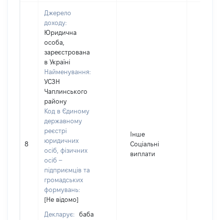
Джерело
доходу:
Юридична
особа,
зареєстрована
в Україні
Найменування:
УСЗН
Чаплинського
району
Код в Єдиному
державному
реєстрі
Інше
юридичних
8
Соціальні
1689
осіб, фізичних
виплати
осіб –
підприємців та
громадських
формувань:
[Не відомо]
Декларує:
баба