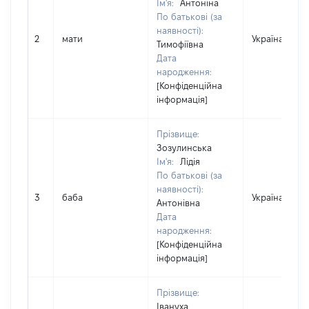
Ім'я:
Антоніна
По батькові (за
наявності):
2
мати
Україна
Тимофіївна
Дата
народження:
[Конфіденційна
інформація]
Прізвище:
Зозулинська
Ім'я:
Лідія
По батькові (за
наявності):
3
баба
Україна
Антонівна
Дата
народження:
[Конфіденційна
інформація]
Прізвище:
Івануха