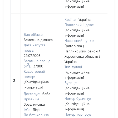
[Конфіденційна
інформація]
Країна:
Україна
Поштовий індекс:
[Конфіденційна
Вид об'єкта:
інформація]
Земельна ділянка
Населений пункт:
Дата набуття
Григорівка /
права:
Чаплинський район /
25.07.2008
Херсонська область /
Загальна площа
Україна
2
(м
):
37800
Тип вулиці:
Кадастровий
[Конфіденційна
[Чле
номер:
інформація]
3
не 
[Конфіденційна
Вулиця:
інф
інформація]
[Конфіденційна
інформація]
Декларує:
баба
Номер будинку:
Прізвище:
[Конфіденційна
Зозулинська
інформація]
Ім'я:
Лідія
Номер корпусу:
По батькові (за