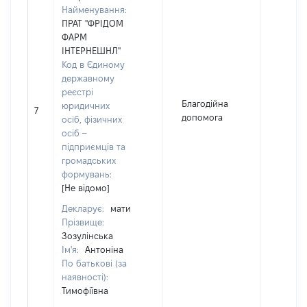
Найменування:
ПРАТ "ФРІДОМ
ФАРМ
ІНТЕРНЕШНЛ"
Код в Єдиному
державному
реєстрі
Благодійна
юридичних
7
2000
допомога
осіб, фізичних
осіб –
підприємців та
громадських
формувань:
[Не відомо]
Декларує:
мати
Прізвище:
Зозулінська
Ім'я:
Антоніна
По батькові (за
наявності):
Тимофіївна