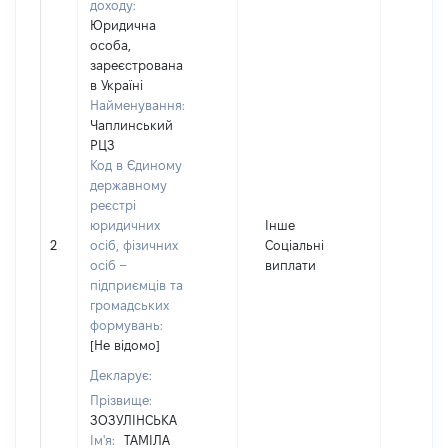
доходу:
Юридична
особа,
зареєстрована
в Україні
Найменування:
Чаплинський
РЦЗ
Код в Єдиному
державному
реєстрі
юридичних
Інше
2
осіб, фізичних
Соціальні
211
осіб –
виплати
підприємців та
громадських
формувань:
[Не відомо]
Декларує:
Прізвище:
ЗОЗУЛІНСЬКА
Ім'я:
ТАМІЛА