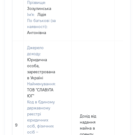
Прізвище:
Зозулинська
Ім'я:
Лідія
По батькові (за
наявності):
Антонівна
Джерело
доходу:
Юридична
особа,
зареєстрована
в Україні
Найменування:
ТОВ "СЛАВУТА
ЮГ"
Код в Єдиному
державному
реєстрі
Дохід від
юридичних
надання
9
8609
осіб, фізичних
майна в
осіб –
оренду