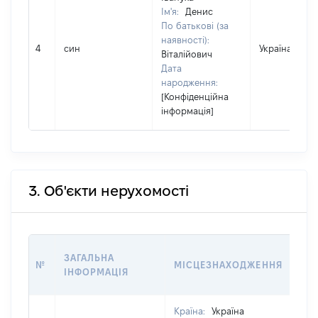
Ім'я:
Денис
По батькові (за
наявності):
4
син
Україна
Віталійович
Дата
народження:
[Конфіденційна
інформація]
3. Об'єкти нерухомості
ВА
ЗАГАЛЬНА
№
МІСЦЕЗНАХОДЖЕННЯ
НА 
ІНФОРМАЦІЯ
НА
Країна:
Україна