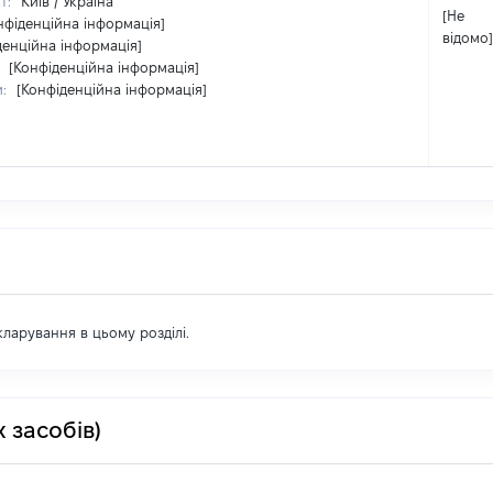
т:
Київ / Україна
[Не
нфіденційна інформація]
відомо]
денційна інформація]
:
[Конфіденційна інформація]
и:
[Конфіденційна інформація]
екларування в цьому розділі.
 засобів)