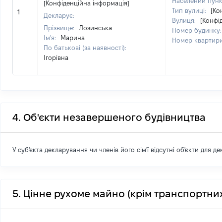
Населений пунк
[Конфіденційна інформація]
Тип вулиці:
[Ко
1
Декларує:
Вулиця:
[Конфі
Прізвище:
Лозинська
Номер будинку
Ім'я:
Марина
Номер квартир
По батькові (за наявності):
Ігорівна
4. Об'єкти незавершеного будівництва
У суб'єкта декларування чи членів його сім'ї відсутні об'єкти для д
5. Цінне рухоме майно (крім транспортних