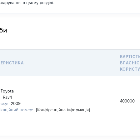
екларування в цьому розділі.
оби
ВАРТІСТ
ТЕРИСТИКА
ВЛАСНІС
КОРИСТ
Тoyota
:
Rav4
409000
уску:
2009
ікаційний номер:
[Конфіденційна інформація]