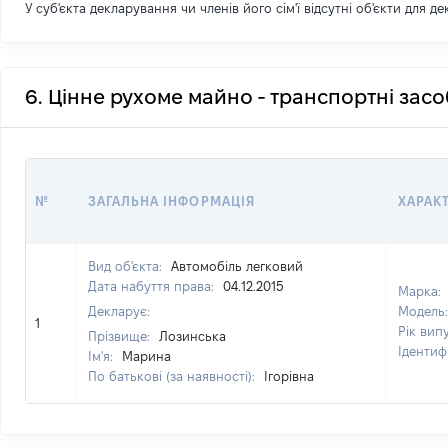
У суб'єкта декларування чи членів його сім'ї відсутні об'єкти для д
6. Цінне рухоме майно - транспортні зас
№
ЗАГАЛЬНА ІНФОРМАЦІЯ
ХАРАК
Вид об'єкта:
Автомобіль легковий
Дата набуття права:
04.12.2015
Марка:
Декларує:
Модель
1
Рік вип
Прізвище:
Лозинська
Ідентиф
Ім'я:
Марина
По батькові (за наявності):
Ігорівна