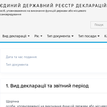
ЄДИНИЙ ДЕРЖАВНИЙ РЕЄСТР ДЕКЛАРАЦІ
осіб, уповноважених на виконання функцій держави або місцевого
самоврядування
Вид декларації:
Рік:
Тип документа:
Тип посади:
К
Дата та час подання:
Тип документа:
1. Вид декларації та звітний період
Щорічна
особи, уповноваженої на виконання функцій держави або місцев