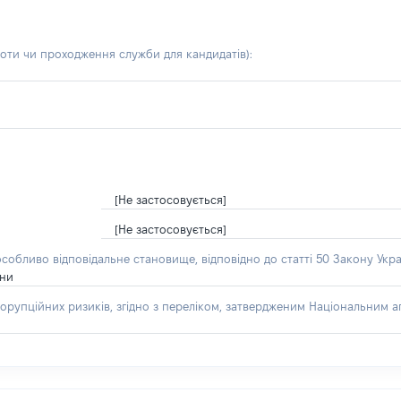
боти чи проходження служби для кандидатів)
:
[Не застосовується]
[Не застосовується]
особливо відповідальне становище, відповідно до статті 50 Закону Укра
їни
орупційних ризиків, згідно з переліком, затвердженим Національним аг