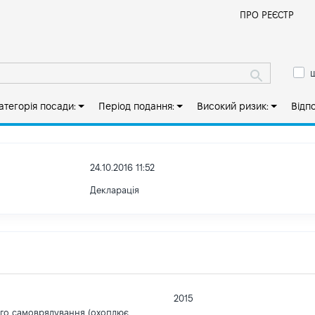
Й
ПРО РЕЄСТР
ш
атегорія посади:
Період подання:
Високий ризик:
Відп
24.10.2016 11:52
Декларація
2015
ого самоврядування (охоплює