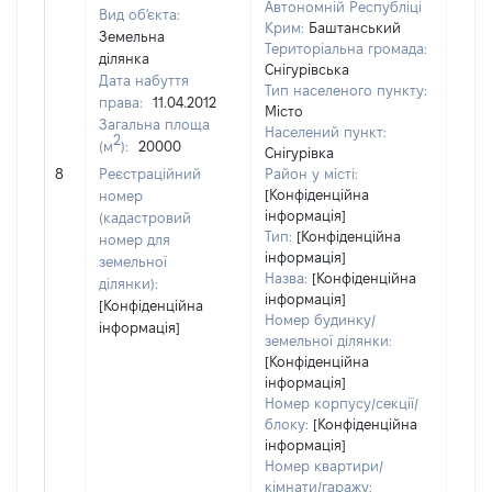
Автономній Республіці
Вид об'єкта:
Крим:
Баштанський
Земельна
Територіальна громада:
ділянка
Снігурівська
Дата набуття
Тип населеного пункту:
права:
11.04.2012
Місто
Загальна площа
242
Населений пункт:
2
(м
):
20000
Тип 
Снігурівка
обʼє
8
Реєстраційний
Район у місті:
варт
[Конфіденційна
номер
інформація]
набу
(кадастровий
Тип:
[Конфіденційна
номер для
інформація]
земельної
Назва:
[Конфіденційна
ділянки):
інформація]
[Конфіденційна
Номер будинку/
інформація]
земельної ділянки:
[Конфіденційна
інформація]
Номер корпусу/секції/
блоку:
[Конфіденційна
інформація]
Номер квартири/
кімнати/гаражу: