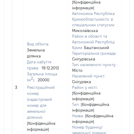
[Конфіденційна
інформація]
Автономна Республіка
Крим/область/місто зі
спеціальним статусом:
Миколаївська
Район в області та
Автономній Республіці
Вид об'єкта:
Крим:
Баштанський
Земельна
Територіальна громада:
ділянка
Снігурівська
Дата набуття
Тип населеного пункту:
права:
19.12.2012
Місто
Загальна площа
242
Населений пункт:
2
(м
):
20000
Тип 
Снігурівка
обʼє
3
Реєстраційний
Район у місті:
варт
[Конфіденційна
номер
інформація]
набу
(кадастровий
Тип:
[Конфіденційна
номер для
інформація]
земельної
Назва:
[Конфіденційна
ділянки):
інформація]
[Конфіденційна
Номер будинку/
інформація]
земельної ділянки: