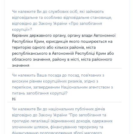
Чи належите Ви до службових осіб, які займають
відповідальне та особливо відповідальне становище,
відповідно до Закону України «Про запобігання
корупції»?
Керівник державного органу, органу влади Автономної
Республіки Крим, юрисдикція якого поширюється на
територію одного або кількох районів, міста
республіканського в Автономній Республіці Крим або
обласного значення, району в місті, міста районного
значення
Чи належить Ваша посада до посад, пов'язаних з
високим рівнем корупційних ризиків, згідно з
переліком, затвердженим Національним агентством з
питань запобігання корупції?
Ні
Чи належите Ви до національних публічних діячів
відповідно до Закону України “Про запобігання та
протидію легалізації (відмиванню) доходів, одержаних
злочинним шляхом, фінансуванню тероризму та
фінансуванню розповсюдження зброї масового