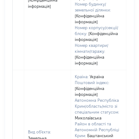
[Конфіденційна
Номер будинку/
інформація]
земельної ділянки:
[Конфіденційна
інформація]
Номер корпусу/секції/
блоку:
[Конфіденційна
інформація]
Номер квартири/
кімнати/гаражу:
[Конфіденційна
інформація]
Країна:
Україна
Поштовий індекс:
[Конфіденційна
інформація]
Автономна Республіка
Крим/область/місто зі
спеціальним статусом:
Миколаївська
Район в області та
Автономній Республіці
Вид об'єкта:
Крим:
Баштанський
Земельна