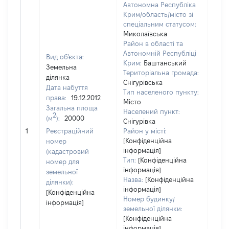
Автономна Республіка
Крим/область/місто зі
спеціальним статусом:
Миколаївська
Район в області та
Автономній Республіці
Вид об'єкта:
Крим:
Баштанський
Земельна
Територіальна громада:
ділянка
Снігурівська
Дата набуття
Тип населеного пункту:
права:
19.12.2012
Місто
Загальна площа
242
Населений пункт:
2
(м
):
20000
Тип 
Снігурівка
обʼє
1
Реєстраційний
Район у місті:
варт
[Конфіденційна
номер
інформація]
набу
(кадастровий
Тип:
[Конфіденційна
номер для
інформація]
земельної
Назва:
[Конфіденційна
ділянки):
інформація]
[Конфіденційна
Номер будинку/
інформація]
земельної ділянки:
[Конфіденційна
інформація]