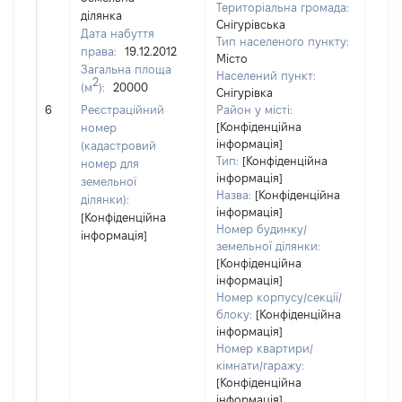
Територіальна громада:
ділянка
Снігурівська
Дата набуття
Тип населеного пункту:
права:
19.12.2012
Місто
Загальна площа
242
Населений пункт:
2
(м
):
20000
Тип 
Снігурівка
обʼє
6
Реєстраційний
Район у місті:
варт
[Конфіденційна
номер
інформація]
набу
(кадастровий
Тип:
[Конфіденційна
номер для
інформація]
земельної
Назва:
[Конфіденційна
ділянки):
інформація]
[Конфіденційна
Номер будинку/
інформація]
земельної ділянки:
[Конфіденційна
інформація]
Номер корпусу/секції/
блоку:
[Конфіденційна
інформація]
Номер квартири/
кімнати/гаражу:
[Конфіденційна
інформація]