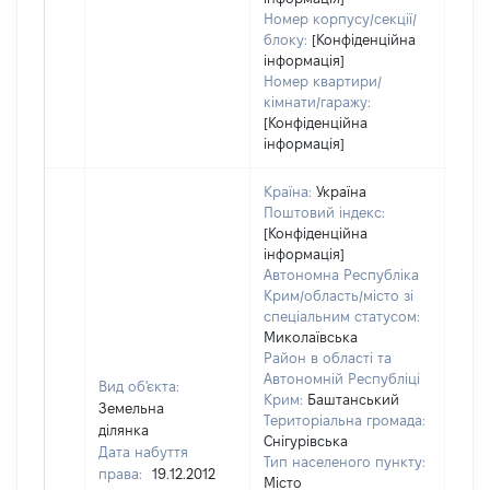
Номер корпусу/секції/
блоку:
[Конфіденційна
інформація]
Номер квартири/
кімнати/гаражу:
[Конфіденційна
інформація]
Країна:
Україна
Поштовий індекс:
[Конфіденційна
інформація]
Автономна Республіка
Крим/область/місто зі
спеціальним статусом:
Миколаївська
Район в області та
Автономній Республіці
Вид об'єкта:
Крим:
Баштанський
Земельна
Територіальна громада:
ділянка
Снігурівська
Дата набуття
Тип населеного пункту:
права:
19.12.2012
Місто