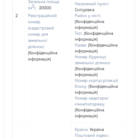
Загальна площа
242
Населений пункт:
2
(м
):
20000
Тип 
Снігурівка
обʼє
2
Реєстраційний
Район у місті:
варт
[Конфіденційна
номер
інформація]
набу
(кадастровий
Тип:
[Конфіденційна
номер для
інформація]
земельної
Назва:
[Конфіденційна
ділянки):
інформація]
[Конфіденційна
Номер будинку/
інформація]
земельної ділянки:
[Конфіденційна
інформація]
Номер корпусу/секції/
блоку:
[Конфіденційна
інформація]
Номер квартири/
кімнати/гаражу:
[Конфіденційна
інформація]
Країна:
Україна
Поштовий індекс: