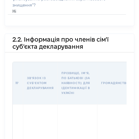
знищення”?
Ні
2.2. Інформація про членів сім'ї
суб'єкта декларування
П
ПРІЗВИЩЕ, ІМʼЯ,
Б
ЗВʼЯЗОК ІЗ
ПО БАТЬКОВІ (ЗА
І
№
СУБʼЄКТОМ
НАЯВНОСТІ) ДЛЯ
ГРОМАДЯНСТВО
М
ДЕКЛАРУВАННЯ
ІДЕНТИФІКАЦІЇ В
УКРАЇНІ