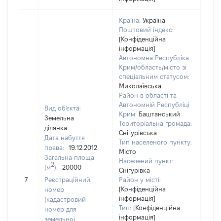
Країна:
Україна
Поштовий індекс:
[Конфіденційна
інформація]
Автономна Республіка
Крим/область/місто зі
спеціальним статусом:
Миколаївська
Район в області та
Автономній Республіці
Вид об'єкта:
Крим:
Баштанський
Земельна
Територіальна громада:
ділянка
Снігурівська
Дата набуття
Тип населеного пункту:
права:
19.12.2012
Місто
Загальна площа
242
Населений пункт:
2
(м
):
20000
Тип 
Снігурівка
обʼє
7
Реєстраційний
Район у місті:
варт
[Конфіденційна
номер
інформація]
набу
(кадастровий
Тип:
[Конфіденційна
номер для
інформація]
земельної