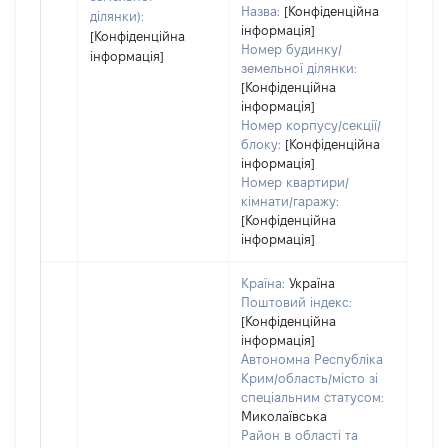
Назва:
[Конфіденційна
ділянки):
інформація]
[Конфіденційна
Номер будинку/
інформація]
земельної ділянки:
[Конфіденційна
інформація]
Номер корпусу/секції/
блоку:
[Конфіденційна
інформація]
Номер квартири/
кімнати/гаражу:
[Конфіденційна
інформація]
Країна:
Україна
Поштовий індекс:
[Конфіденційна
інформація]
Автономна Республіка
Крим/область/місто зі
спеціальним статусом:
Миколаївська
Район в області та