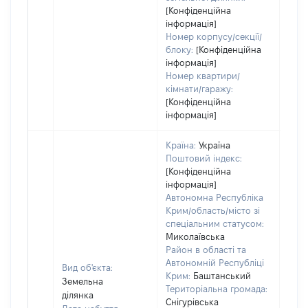
[Конфіденційна
інформація]
Номер корпусу/секції/
блоку:
[Конфіденційна
інформація]
Номер квартири/
кімнати/гаражу:
[Конфіденційна
інформація]
Країна:
Україна
Поштовий індекс:
[Конфіденційна
інформація]
Автономна Республіка
Крим/область/місто зі
спеціальним статусом:
Миколаївська
Район в області та
Автономній Республіці
Вид об'єкта:
Крим:
Баштанський
Земельна
Територіальна громада:
ділянка
Снігурівська