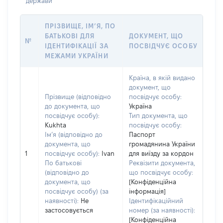
держави
ПРІЗВИЩЕ, ІМ’Я, ПО
БАТЬКОВІ ДЛЯ
ДОКУМЕНТ, ЩО
№
ІДЕНТИФІКАЦІЇ ЗА
ПОСВІДЧУЄ ОСОБУ
МЕЖАМИ УКРАЇНИ
Країна, в якій видано
документ, що
Прізвище (відповідно
посвідчує особу:
до документа, що
Україна
посвідчує особу):
Тип документа, що
Kukhta
посвідчує особу:
Ім’я (відповідно до
Паспорт
документа, що
громадянина України
1
посвідчує особу):
Ivan
для виїзду за кордон
По батькові
Реквізити документа,
(відповідно до
що посвідчує особу:
документа, що
[Конфіденційна
посвідчує особу) (за
інформація]
наявності):
Не
Ідентифікаційний
застосовується
номер (за наявності):
[Конфіденційна