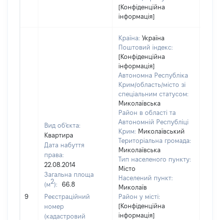
[Конфіденційна
інформація]
Країна:
Україна
Поштовий індекс:
[Конфіденційна
інформація]
Автономна Республіка
Крим/область/місто зі
спеціальним статусом:
Миколаївська
Район в області та
Автономній Республіці
Вид об'єкта:
Крим:
Миколаївський
Квартира
Територіальна громада:
Дата набуття
Миколаївська
права:
Тип населеного пункту:
22.08.2014
Місто
Загальна площа
4216
Населений пункт:
2
(м
):
66.8
Тип 
Миколаїв
обʼє
9
Реєстраційний
Район у місті:
варт
[Конфіденційна
номер
інформація]
набу
(кадастровий