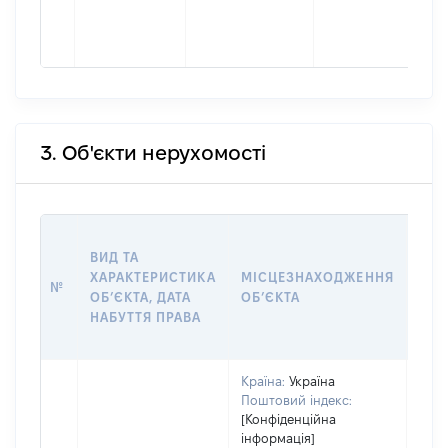
3. Об'єкти нерухомості
ВАР
ВИД ТА
ДАТ
ХАРАКТЕРИСТИКА
МІСЦЕЗНАХОДЖЕННЯ
ПРА
№
ОБʼЄКТА, ДАТА
ОБʼЄКТА
ОС
НАБУТТЯ ПРАВА
ГР
ОЦІ
Країна:
Україна
Поштовий індекс:
[Конфіденційна
інформація]