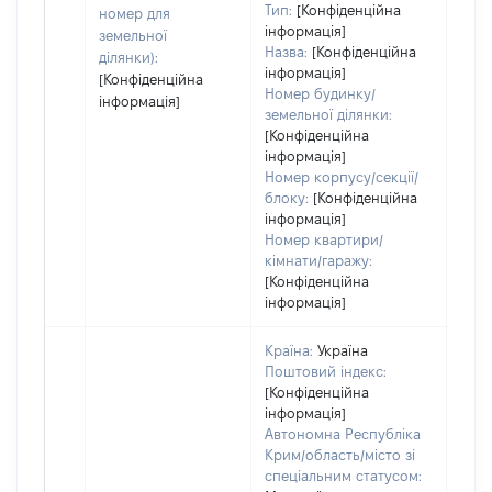
Тип:
[Конфіденційна
номер для
інформація]
земельної
Назва:
[Конфіденційна
ділянки):
інформація]
[Конфіденційна
Номер будинку/
інформація]
земельної ділянки:
[Конфіденційна
інформація]
Номер корпусу/секції/
блоку:
[Конфіденційна
інформація]
Номер квартири/
кімнати/гаражу:
[Конфіденційна
інформація]
Країна:
Україна
Поштовий індекс:
[Конфіденційна
інформація]
Автономна Республіка
Крим/область/місто зі
спеціальним статусом: