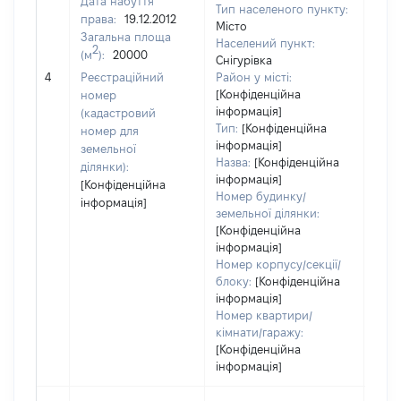
Дата набуття
Тип населеного пункту:
права:
19.12.2012
Місто
Загальна площа
242
Населений пункт:
2
(м
):
20000
Тип 
Снігурівка
обʼє
4
Реєстраційний
Район у місті:
варт
[Конфіденційна
номер
інформація]
набу
(кадастровий
Тип:
[Конфіденційна
номер для
інформація]
земельної
Назва:
[Конфіденційна
ділянки):
інформація]
[Конфіденційна
Номер будинку/
інформація]
земельної ділянки:
[Конфіденційна
інформація]
Номер корпусу/секції/
блоку:
[Конфіденційна
інформація]
Номер квартири/
кімнати/гаражу:
[Конфіденційна
інформація]