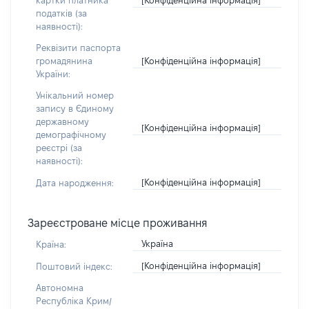
картки платника
податків (за
наявності):
Реквізити паспорта
[Конфіденційна інформація]
громадянина
України:
Унікальний номер
запису в Єдиному
державному
[Конфіденційна інформація]
демографічному
реєстрі (за
наявності):
[Конфіденційна інформація]
Дата народження:
Зареєстроване місце проживання
Україна
Країна:
[Конфіденційна інформація]
Поштовий індекс:
Автономна
Республіка Крим/