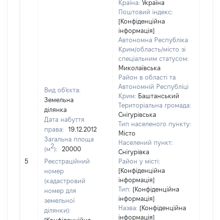
Країна:
Україна
Поштовий індекс:
[Конфіденційна
інформація]
Автономна Республіка
Крим/область/місто зі
спеціальним статусом:
Миколаївська
Район в області та
Автономній Республіці
Вид об'єкта:
Крим:
Баштанський
Земельна
Територіальна громада:
ділянка
Снігурівська
Дата набуття
Тип населеного пункту:
права:
19.12.2012
Місто
Загальна площа
242
Населений пункт:
2
(м
):
20000
Тип 
Снігурівка
обʼє
5
Реєстраційний
Район у місті:
варт
[Конфіденційна
номер
інформація]
набу
(кадастровий
Тип:
[Конфіденційна
номер для
інформація]
земельної
Назва:
[Конфіденційна
ділянки):
інформація]