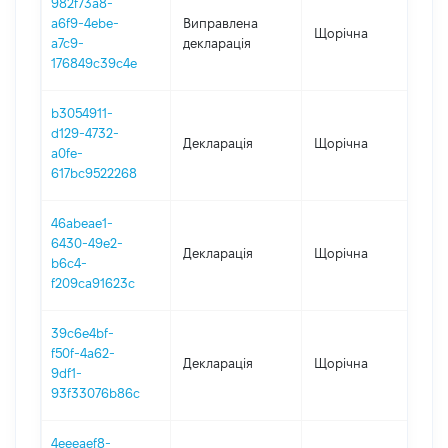
982f73a8-
a6f9-4ebe-
Виправлена
Щорічна
202
a7c9-
декларація
176849c39c4e
b3054911-
d129-4732-
Декларація
Щорічна
202
a0fe-
617bc9522268
46abeae1-
6430-49e2-
Декларація
Щорічна
202
b6c4-
f209ca91623c
39c6e4bf-
f50f-4a62-
Декларація
Щорічна
202
9df1-
93f33076b86c
4eeeaef8-