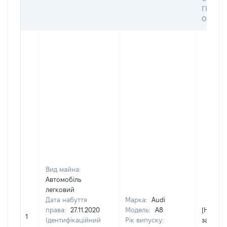
ГРОШ
ОЦІНК
Вид майна:
Автомобіль
легковий
Дата набуття
Марка:
Audi
права:
27.11.2020
Модель:
A8
[Не
1
Ідентифікаційний
Рік випуску:
застосо