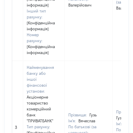
(за наявн
інформація]
Валерійович
Валерійо
Інший тип
рахунку:
[Конфіденційна
інформація]
Номер
рахунку:
[Конфіденційна
інформація]
Найменування
банку або
іншої
фінансової
установи:
Акціонерне
товариство
комерційний
Прізвище
банк
Прізвище:
Гузь
Гузь
"ПРИВАТБАНК"
Ім'я:
Вячеслав
Ім'я:
Вяч
Тип рахунку:
По батькові (за
3
По батьк
[Конфіденційна
наявності):