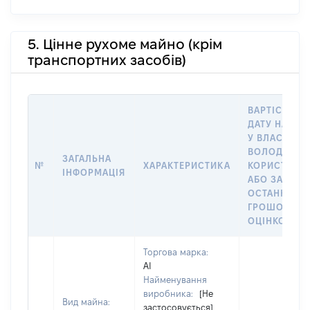
5. Цінне рухоме майно (крім
транспортних засобів)
ВАРТІСТЬ Н
ДАТУ НАБУТ
У ВЛАСНІСТЬ
ВОЛОДІННЯ
ЗАГАЛЬНА
№
ХАРАКТЕРИСТИКА
КОРИСТУВА
ІНФОРМАЦІЯ
АБО ЗА
ОСТАННЬО
ГРОШОВОЮ
ОЦІНКОЮ
Торгова марка:
АІ
Найменування
виробника:
[Не
Вид майна:
застосовується]