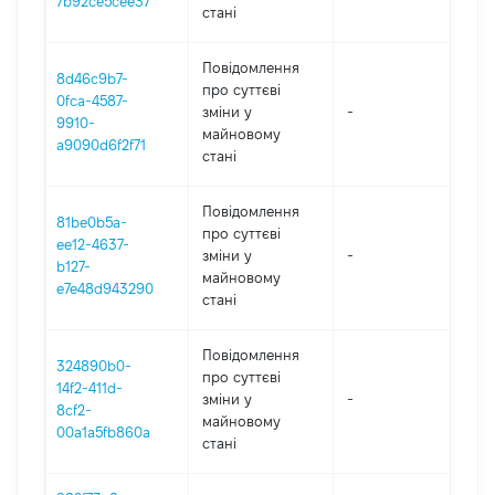
7b92ce5cee37
стані
Повідомлення
8d46c9b7-
про суттєві
0fca-4587-
зміни y
-
202
9910-
майновому
a9090d6f2f71
стані
Повідомлення
81be0b5a-
про суттєві
ee12-4637-
зміни y
-
202
b127-
майновому
e7e48d943290
стані
Повідомлення
324890b0-
про суттєві
14f2-411d-
зміни y
-
202
8cf2-
майновому
00a1a5fb860a
стані