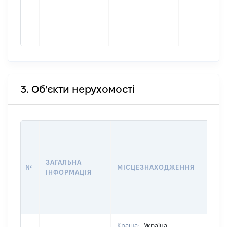
3. Об'єкти нерухомості
ВАРТ
ДАТУ
НАБУ
ЗАГАЛЬНА
ПРАВ
№
МІСЦЕЗНАХОДЖЕННЯ
ІНФОРМАЦІЯ
ЗА
ОСТ
ГРО
ОЦІ
Країна:
Україна