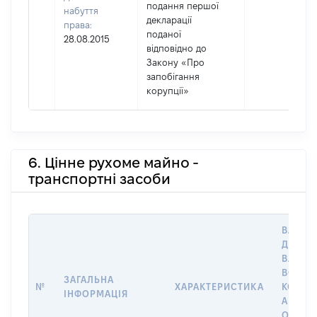
подання першої
набуття
декларації
права:
поданої
28.08.2015
відповідно до
Закону «Про
запобігання
корупції»
6. Цінне рухоме майно -
транспортні засоби
ВАРТІС
ДАТУ Н
ВЛАСН
ВОЛОД
ЗАГАЛЬНА
№
ХАРАКТЕРИСТИКА
КОРИС
ІНФОРМАЦІЯ
АБО З
ОСТА