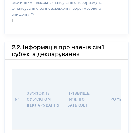
злочинним шляхом, фінансуванню тероризму та
фінансуванню розповсюдження зброї масового
знищення”?
Ні
2.2. Інформація про членів сім'ї
суб'єкта декларування
ЗВ'ЯЗОК ІЗ
ПРІЗВИЩЕ,
№
СУБ'ЄКТОМ
ІМ'Я, ПО
ГРОМАДЯН
ДЕКЛАРУВАННЯ
БАТЬКОВІ