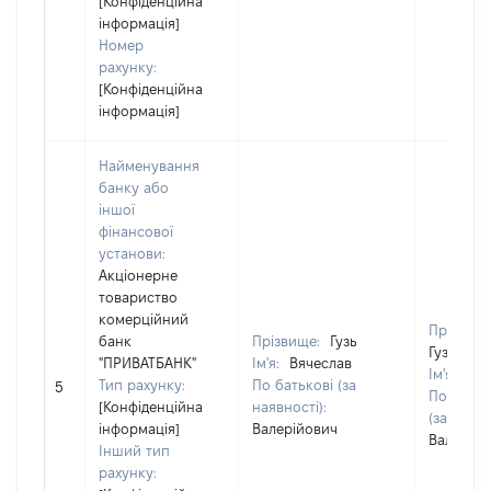
[Конфіденційна
інформація]
Номер
рахунку:
[Конфіденційна
інформація]
Найменування
банку або
іншої
фінансової
установи:
Акціонерне
товариство
комерційний
Прізвище
банк
Прізвище:
Гузь
Гузь
"ПРИВАТБАНК"
Ім'я:
Вячеслав
Ім'я:
Вяч
Тип рахунку:
По батькові (за
5
По батьк
[Конфіденційна
наявності):
(за наявн
інформація]
Валерійович
Валерійо
Інший тип
рахунку: