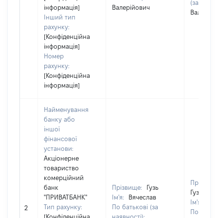
(за наявн
інформація]
Валерійович
Валерійо
Інший тип
рахунку:
[Конфіденційна
інформація]
Номер
рахунку:
[Конфіденційна
інформація]
Найменування
банку або
іншої
фінансової
установи:
Акціонерне
товариство
комерційний
Прізвище
банк
Прізвище:
Гузь
Гузь
"ПРИВАТБАНК"
Ім'я:
Вячеслав
Ім'я:
Вяч
Тип рахунку:
По батькові (за
2
По батьк
[Конфіденційна
наявності):