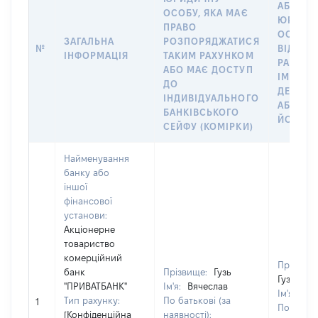
АБО
ОСОБУ, ЯКА МАЄ
ЮРИДИ
ПРАВО
ОСОБУ,
ЗАГАЛЬНА
РОЗПОРЯДЖАТИСЯ
№
ВІДКРИ
ІНФОРМАЦІЯ
ТАКИМ РАХУНКОМ
РАХУНО
АБО МАЄ ДОСТУП
ІМ’Я СУ
ДО
ДЕКЛАР
ІНДИВІДУАЛЬНОГО
АБО ЧЛ
БАНКІВСЬКОГО
ЙОГО СІ
СЕЙФУ (КОМІРКИ)
Найменування
банку або
іншої
фінансової
установи:
Акціонерне
товариство
комерційний
Прізвище
банк
Прізвище:
Гузь
Гузь
"ПРИВАТБАНК"
Ім'я:
Вячеслав
Ім'я:
Вяч
Тип рахунку:
По батькові (за
1
По батьк
[Конфіденційна
наявності):