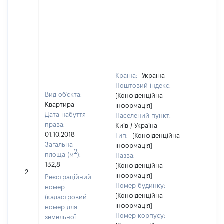
Країна:
Україна
Поштовий індекс:
Вид об'єкта:
[Конфіденційна
Квартира
інформація]
Дата набуття
Населений пункт:
права:
Київ / Україна
01.10.2018
Тип:
[Конфіденційна
Загальна
інформація]
2
площа (м
):
Назва:
132,8
[Конфіденційна
[Не ві
2
інформація]
Реєстраційний
Номер будинку:
номер
[Конфіденційна
(кадастровий
інформація]
номер для
Номер корпусу:
земельної