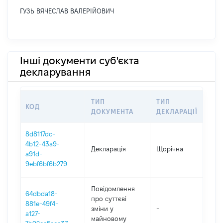
ГУЗЬ ВЯЧЕСЛАВ ВАЛЕРІЙОВИЧ
Інші документи суб'єкта
декларування
ТИП
ТИП
КОД
ПЕ
ДОКУМЕНТА
ДЕКЛАРАЦІЇ
8d8117dc-
4b12-43a9-
Декларація
Щорічна
202
a91d-
9ebf6bf6b279
Повідомлення
64dbda18-
про суттєві
881e-49f4-
зміни y
-
202
a127-
майновому