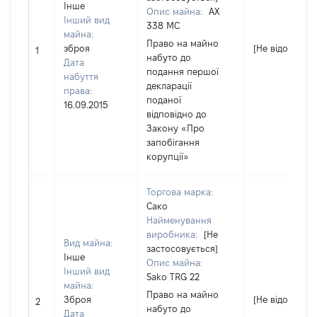
Інше
Опис майна:
АХ
Інший вид
338 МС
майна:
Право на майно
зброя
[Не відомо]
1
набуто до
Дата
подання першої
набуття
декларації
права:
поданої
16.09.2015
відповідно до
Закону «Про
запобігання
корупції»
Торгова марка:
Сако
Найменування
виробника:
[Не
Вид майна:
застосовується]
Інше
Опис майна:
Інший вид
Sako TRG 22
майна:
Право на майно
Зброя
[Не відомо]
2
набуто до
Дата