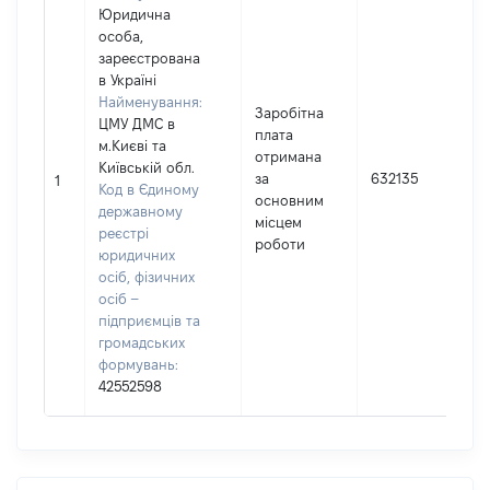
Юридична
особа,
зареєстрована
в Україні
Найменування:
Заробітна
ЦМУ ДМС в
плата
м.Києві та
І
отримана
Київській обл.
за
632135
1
Код в Єдиному
основним
державному
(
місцем
реєстрі
роботи
юридичних
осіб, фізичних
осіб –
підприємців та
громадських
формувань:
42552598