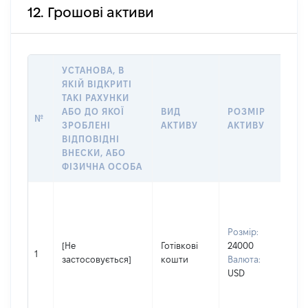
12. Грошові активи
УСТАНОВА, В
ЯКІЙ ВІДКРИТІ
ТАКІ РАХУНКИ
ІН
АБО ДО ЯКОЇ
ВИД
РОЗМІР
№
ЩО
ЗРОБЛЕНІ
АКТИВУ
АКТИВУ
НА
ВІДПОВІДНІ
ВНЕСКИ, АБО
ФІЗИЧНА ОСОБА
Вла
Прі
Гуз
Розмір:
Ім'я
[Не
Готівкові
24000
Вя
1
застосовується]
кошти
Валюта:
По 
USD
(за
ная
Ва