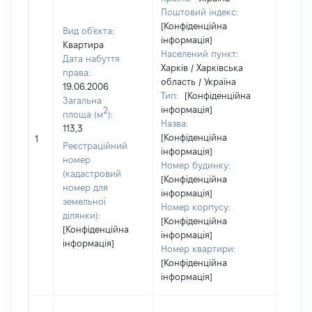
Поштовий індекс:
[Конфіденційна
Вид об'єкта:
інформація]
Квартира
Населений пункт:
Дата набуття
Харків / Харківська
права:
область / Україна
19.06.2006
Тип:
[Конфіденційна
Загальна
інформація]
2
площа (м
):
Назва:
113,3
[Конфіденційна
[Не ві
1
Реєстраційний
інформація]
номер
Номер будинку:
(кадастровий
[Конфіденційна
номер для
інформація]
земельної
Номер корпусу:
ділянки):
[Конфіденційна
[Конфіденційна
інформація]
інформація]
Номер квартири:
[Конфіденційна
інформація]