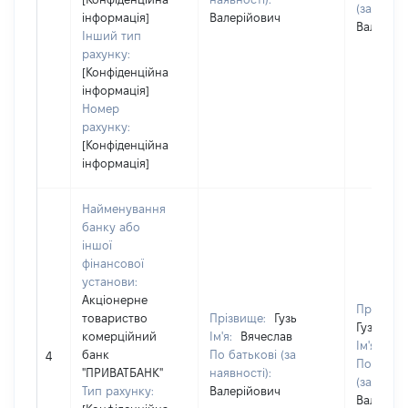
(за наявн
інформація]
Валерійович
Валерійо
Інший тип
рахунку:
[Конфіденційна
інформація]
Номер
рахунку:
[Конфіденційна
інформація]
Найменування
банку або
іншої
фінансової
установи:
Акціонерне
Прізвище
товариство
Прізвище:
Гузь
Гузь
комерційний
Ім'я:
Вячеслав
Ім'я:
Вяч
банк
По батькові (за
4
По батьк
"ПРИВАТБАНК"
наявності):
(за наявн
Тип рахунку:
Валерійович
Валерійо