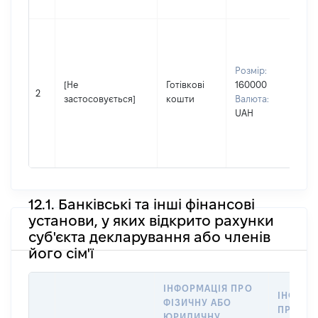
Вла
Прі
Гуз
Розмір:
Ім'я
[Не
Готівкові
160000
Вя
2
застосовується]
кошти
Валюта:
По 
UAH
(за
ная
Ва
12.1. Банківські та інші фінансові
установи, у яких відкрито рахунки
суб'єкта декларування або членів
його сім'ї
ІНФОРМАЦІЯ ПРО
ІНФОРМ
ФІЗИЧНУ АБО
ПРО ФІ
ЮРИДИЧНУ