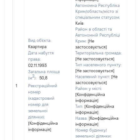
Автономна Республіка
Крим/область/місто зі
спеціальним статусом:
Київ
Район в області та
Автономній Республіці
Вид об'єкта:
Крим:
[Не
Квартира
застосовується]
Дата набуття
Територіальна громада:
[Не застосовується]
права:
Тип населеного пункту:
02.11.1993
[Не застосовується]
Загальна площа
2
Населений пункт:
[Не
(м
):
50,8
[Не
застосовується]
1
Реєстраційний
заст
Район у місті:
номер
[Конфіденційна
(кадастровий
інформація]
номер для
Тип:
[Конфіденційна
земельної
інформація]
ділянки):
Назва:
[Конфіденційна
[Конфіденційна
інформація]
інформація]
Номер будинку/
земельної ділянки: