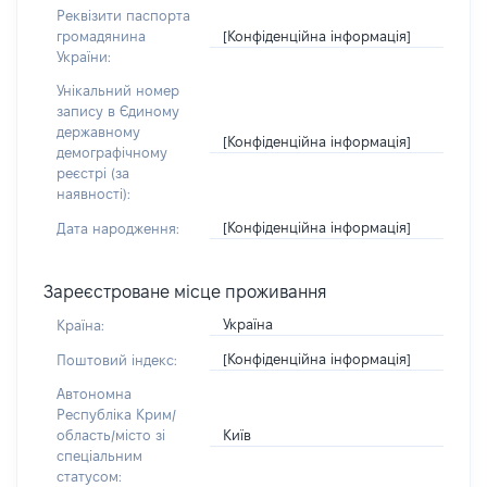
Реквізити паспорта
[Конфіденційна інформація]
громадянина
України:
Унікальний номер
запису в Єдиному
державному
[Конфіденційна інформація]
демографічному
реєстрі (за
наявності):
[Конфіденційна інформація]
Дата народження:
Зареєстроване місце проживання
Україна
Країна:
[Конфіденційна інформація]
Поштовий індекс:
Автономна
Республіка Крим/
Київ
область/місто зі
спеціальним
статусом: