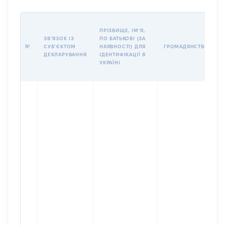
П
ПРІЗВИЩЕ, ІМʼЯ,
Б
ЗВʼЯЗОК ІЗ
ПО БАТЬКОВІ (ЗА
І
№
СУБʼЄКТОМ
НАЯВНОСТІ) ДЛЯ
ГРОМАДЯНСТВО
М
ДЕКЛАРУВАННЯ
ІДЕНТИФІКАЦІЇ В
УКРАЇНІ