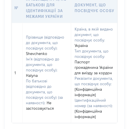
БАТЬКОВІ ДЛЯ
ДОКУМЕНТ, ЩО
№
ІДЕНТИФІКАЦІЇ ЗА
ПОСВІДЧУЄ ОСОБУ
МЕЖАМИ УКРАЇНИ
Країна, в якій видано
документ, що
Прізвище (відповідно
посвідчує особу:
до документа, що
Україна
посвідчує особу):
Тип документа, що
Shevchenko
посвідчує особу:
Ім’я (відповідно до
Паспорт
документа, що
громадянина України
посвідчує особу):
1
для виїзду за кордон
Halyna
Реквізити документа,
По батькові
що посвідчує особу:
(відповідно до
[Конфіденційна
документа, що
інформація]
посвідчує особу) (за
Ідентифікаційний
наявності):
Не
номер (за наявності):
застосовується
[Конфіденційна
інформація]