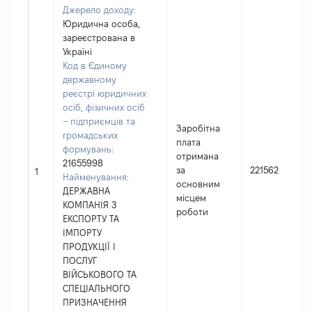
Джерело доходу:
Юридична особа,
зареєстрована в
Україні
Код в Єдиному
державному
реєстрі юридичних
осіб, фізичних осіб
– підприємців та
Заробітна
громадських
плата
формувань:
отримана
21655998
за
221562
1
Найменування:
основним
ДЕРЖАВНА
місцем
КОМПАНІЯ З
роботи
ЕКСПОРТУ ТА
ІМПОРТУ
ПРОДУКЦІЇ І
ПОСЛУГ
ВІЙСЬКОВОГО ТА
СПЕЦІАЛЬНОГО
ПРИЗНАЧЕННЯ