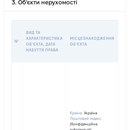
3. Об'єкти нерухомості
ВАР
ВИД ТА
ДАТ
ХАРАКТЕРИСТИКА
МІСЦЕЗНАХОДЖЕННЯ
ПРА
№
ОБʼЄКТА, ДАТА
ОБʼЄКТА
ОС
НАБУТТЯ ПРАВА
ГР
ОЦІ
Країна:
Україна
Поштовий індекс:
[Конфіденційна
інформація]