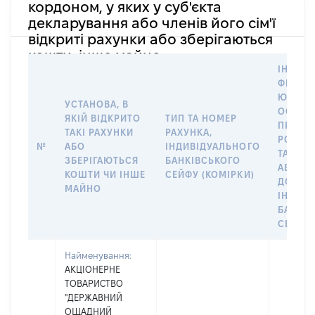
кордоном, у яких у суб'єкта
декларування або членів його сім'ї
відкриті рахунки або зберігаються
кошти, інше майно
ІНФОР
ФІЗИЧН
ЮРИДИ
УСТАНОВА, В
ОСОБУ,
ЯКІЙ ВІДКРИТО
ТИП ТА НОМЕР
ПРАВО
ТАКІ РАХУНКИ
РАХУНКА,
РОЗПО
№
АБО
ІНДИВІДУАЛЬНОГО
ТАКИМ
ЗБЕРІГАЮТЬСЯ
БАНКІВСЬКОГО
АБО М
КОШТИ ЧИ ІНШЕ
СЕЙФУ (КОМІРКИ)
ДО
МАЙНО
ІНДИВ
БАНКІ
СЕЙФУ 
Найменування:
АКЦІОНЕРНЕ
ТОВАРИСТВО
"ДЕРЖАВНИЙ
ОЩАДНИЙ