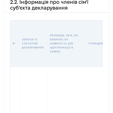
2.2. Інформація про членів сім'ї
суб'єкта декларування
ПРІЗВИЩЕ, ІМʼЯ, ПО
ЗВʼЯЗОК ІЗ
БАТЬКОВІ (ЗА
№
СУБʼЄКТОМ
НАЯВНОСТІ) ДЛЯ
ГРОМАДЯНСТВО
ДЕКЛАРУВАННЯ
ІДЕНТИФІКАЦІЇ В
УКРАЇНІ