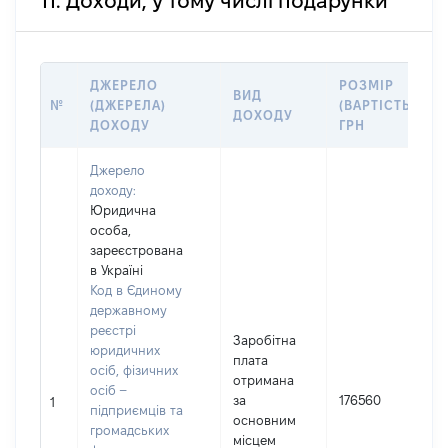
11. Доходи, у тому числі подарунки
ДЖЕРЕЛО
РОЗМІР
ВИД
№
(ДЖЕРЕЛА)
(ВАРТІСТЬ),
ДОХОДУ
ДОХОДУ
ГРН
Джерело
доходу:
Юридична
особа,
зареєстрована
в Україні
Код в Єдиному
державному
реєстрі
Заробітна
юридичних
плата
осіб, фізичних
отримана
осіб –
за
176560
1
підприємців та
основним
громадських
місцем