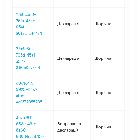
1266c5d0-
26fa-43ab-
Декларація
Щорічна
2024
93af-
a6a7019e4474
27a3c6eb-
765d-45a1-
Декларація
Щорічна
2023
a5f4-
816fc0277714
d9d1d4f5-
9925-42e7-
Декларація
Щорічна
2022
afbb-
ec6f37055285
3c7b7811-
638c-491b-
Виправлена
Щорічна
2020
8a60-
декларація
68084ea38150