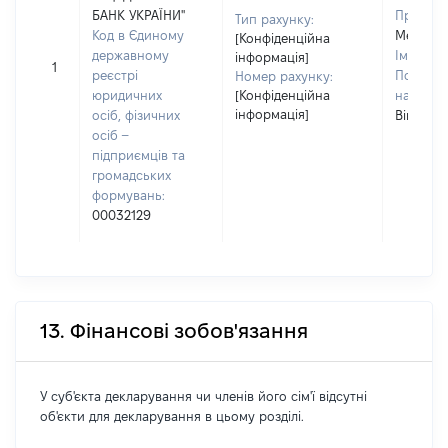
БАНК УКРАЇНИ"
Прізвищ
Тип рахунку:
Код в Єдиному
Мєдвєдє
[Конфіденційна
державному
Ім'я:
Ол
інформація]
1
реєстрі
По батьк
Номер рахунку:
юридичних
[Конфіденційна
наявност
інформація]
осіб, фізичних
Вікторо
осіб –
підприємців та
громадських
формувань:
00032129
13. Фінансові зобов'язання
У суб'єкта декларування чи членів його сім'ї відсутні
об'єкти для декларування в цьому розділі.