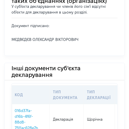
таких об’єднаннях (організаціях)
У суб'єкта декларування чи членів його сім'ї відсутні
об'єкти для декларування в цьому розділі.
Документ підписано:
МЄДВЄДЄВ ОЛЕКСАНДР ВІКТОРОВИЧ
Інші документи суб'єкта
декларування
ТИП
ТИП
КОД
ПЕРІ
ДОКУМЕНТА
ДЕКЛАРАЦІЇ
016d37fa-
d16b-4f6f-
Декларація
Щорічна
2025
88d8-
7511ac628e7b