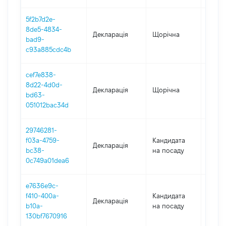
5f2b7d2e-
8de5-4834-
Декларація
Щорічна
2020
bad9-
c93a885cdc4b
cef7e838-
8d22-4d0d-
Декларація
Щорічна
2019
bd63-
051012bac34d
29746281-
f03a-4759-
Кандидата
Декларація
2018
bc38-
на посаду
0c749a01dea6
e7636e9c-
f410-400a-
Кандидата
Декларація
2018
b10a-
на посаду
130bf7670916