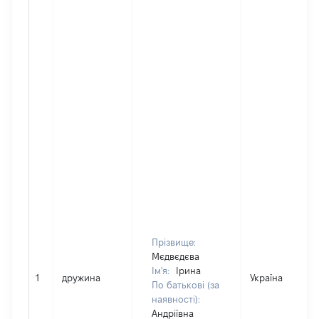
Прізвище:
Мєдвєдєва
Ім'я:
Ірина
1
дружина
Україна
По батькові (за
наявності):
Андріївна