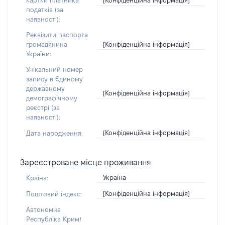
картки платника
податків (за
наявності):
Реквізити паспорта
[Конфіденційна інформація]
громадянина
України:
Унікальний номер
запису в Єдиному
державному
[Конфіденційна інформація]
демографічному
реєстрі (за
наявності):
[Конфіденційна інформація]
Дата народження:
Зареєстроване місце проживання
Україна
Країна:
[Конфіденційна інформація]
Поштовий індекс:
Автономна
Республіка Крим/