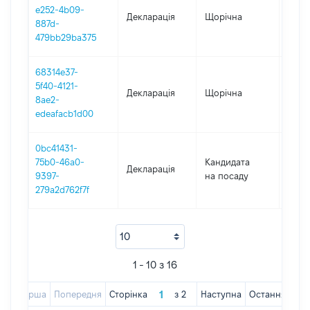
e252-4b09-
Декларація
Щорічна
2020
887d-
479bb29ba375
68314e37-
5f40-4121-
Декларація
Щорічна
2019
8ae2-
edeafacb1d00
0bc41431-
75b0-46a0-
Кандидата
Декларація
2018
9397-
на посаду
279a2d762f7f
1 - 10 з 16
Перша
Попередня
Сторінка
з
2
Наступна
Остання