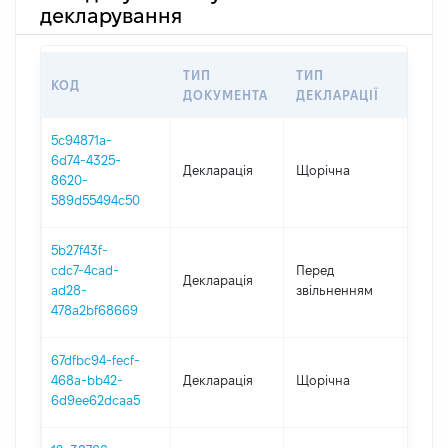
декларування
ТИП
ТИП
КОД
ПЕР
ДОКУМЕНТА
ДЕКЛАРАЦІЇ
5c94871a-
6d74-4325-
Декларація
Щорічна
2025
8620-
589d55494c50
5b27f43f-
01.01
cdc7-4cad-
Перед
Декларація
-
ad28-
звільненням
29.0
478a2bf68669
67dfbc94-fecf-
468a-bb42-
Декларація
Щорічна
2024
6d9ee62dcaa5