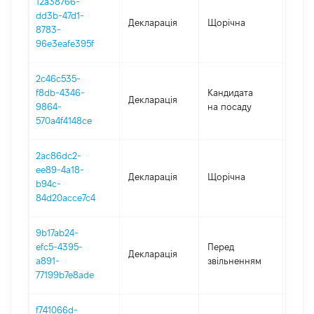
12a38766-
dd3b-47d1-
Декларація
Щорічна
2023
8783-
96e3eafe395f
2c46c535-
f8db-4346-
Кандидата
Декларація
2022
9864-
на посаду
570a4f4148ce
2ac86dc2-
ee89-4a18-
Декларація
Щорічна
2021
b94c-
84d20acce7c4
9b17ab24-
01.01
efc5-4395-
Перед
Декларація
-
a891-
звільненням
24.06
77199b7e8ade
f741066d-