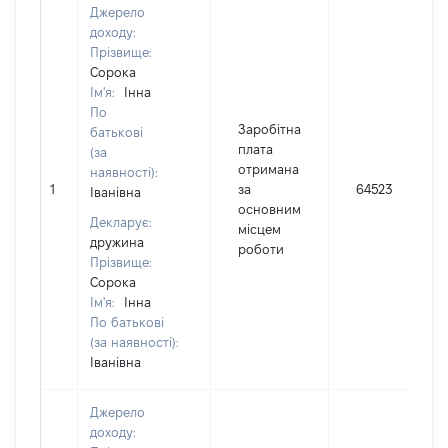
Джерело
доходу:
Прізвище:
Сорока
Ім'я:
Інна
По
Заробітна
батькові
плата
(за
отримана
наявності):
1
за
64523
Іванівна
основним
Декларує:
місцем
дружина
роботи
Прізвище:
Сорока
Ім'я:
Інна
По батькові
(за наявності):
Іванівна
Джерело
доходу: