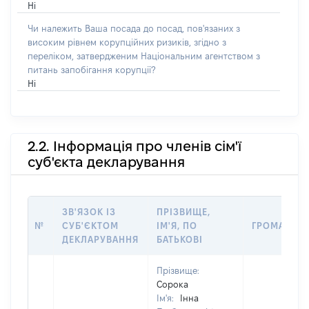
Ні
Чи належить Ваша посада до посад, пов'язаних з
високим рівнем корупційних ризиків, згідно з
переліком, затвердженим Національним агентством з
питань запобігання корупції?
Ні
2.2. Інформація про членів сім'ї
суб'єкта декларування
ЗВ'ЯЗОК ІЗ
ПРІЗВИЩЕ,
№
СУБ'ЄКТОМ
ІМ'Я, ПО
ГРОМАДЯН
ДЕКЛАРУВАННЯ
БАТЬКОВІ
Прізвище:
Сорока
Ім'я:
Інна