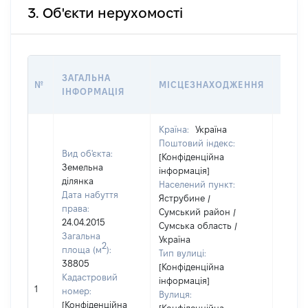
3. Об'єкти нерухомості
ВАРТ
ЗАГАЛЬНА
№
МІСЦЕЗНАХОДЖЕННЯ
НА Д
ІНФОРМАЦІЯ
НАБУ
Країна:
Україна
Поштовий індекс:
Вид об'єкта:
[Конфіденційна
Земельна
інформація]
ділянка
Населений пункт:
Дата набуття
Яструбине /
права:
Сумський район /
24.04.2015
Сумська область /
Загальна
Україна
2
площа (м
):
Тип вулиці:
38805
[Конфіденційна
Кадастровий
інформація]
1
12051
номер:
Вулиця:
[Конфіденційна