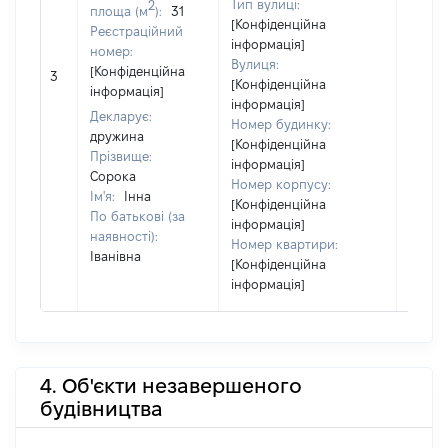
Тип вулиці:
2
площа (м
):
31
[Конфіденційна
Реєстраційний
інформація]
номер:
Вулиця:
[Не
[Конфіденційна
3
[Конфіденційна
відом
інформація]
інформація]
Декларує:
Номер будинку:
дружина
[Конфіденційна
Прізвище:
інформація]
Сорока
Номер корпусу:
Ім'я:
Інна
[Конфіденційна
По батькові (за
інформація]
наявності):
Номер квартири:
Іванівна
[Конфіденційна
інформація]
4. Об'єкти незавершеного
будівництва