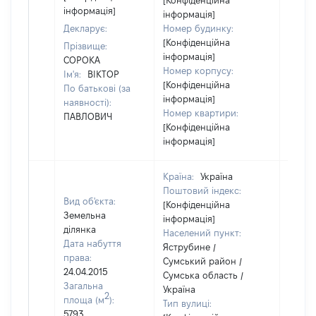
[Конфіденційна
інформація]
інформація]
Декларує:
Номер будинку:
[Конфіденційна
Прізвище:
інформація]
СОРОКА
Номер корпусу:
Ім'я:
ВІКТОР
[Конфіденційна
По батькові (за
інформація]
наявності):
Номер квартири:
ПАВЛОВИЧ
[Конфіденційна
інформація]
Країна:
Україна
Поштовий індекс:
Вид об'єкта:
[Конфіденційна
Земельна
інформація]
ділянка
Населений пункт:
Дата набуття
Яструбине /
права:
Сумський район /
24.04.2015
Сумська область /
Загальна
Україна
2
площа (м
):
Тип вулиці:
5793