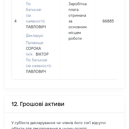
По
Заробітна
батькові
плата
(за
отримана
4
наявності):
за
66885
ПАВЛОВИЧ
основним
місцем
Декларує:
роботи
Прізвище:
СОРОКА
Ім'я:
ВІКТОР
По батькові
(за наявності):
ПАВЛОВИЧ
12. Грошові активи
У суб'єкта декларування чи членів його сім'ї відсутні
об'єкти для декларування в цьому розділі.