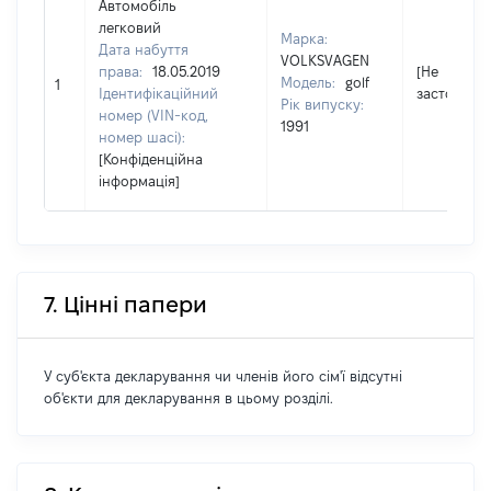
Автомобіль
легковий
Марка:
Дата набуття
VOLKSVAGEN
права:
18.05.2019
[Не
Модель:
golf
1
Ідентифікаційний
застосовує
Рік випуску:
номер (VIN-код,
1991
номер шасі):
[Конфіденційна
інформація]
7. Цінні папери
У суб'єкта декларування чи членів його сім'ї відсутні
об'єкти для декларування в цьому розділі.