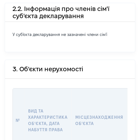
2.2. Інформація про членів сім'ї
суб'єкта декларування
У суб'єкта декларування не зазначені члени сім'ї
3. Об'єкти нерухомості
ВАР
ДАТ
НАБ
ВИД ТА
ПРА
ХАРАКТЕРИСТИКА
МІСЦЕЗНАХОДЖЕННЯ
№
ЗА
ОБʼЄКТА, ДАТА
ОБʼЄКТА
ОС
НАБУТТЯ ПРАВА
ГР
ОЦІ