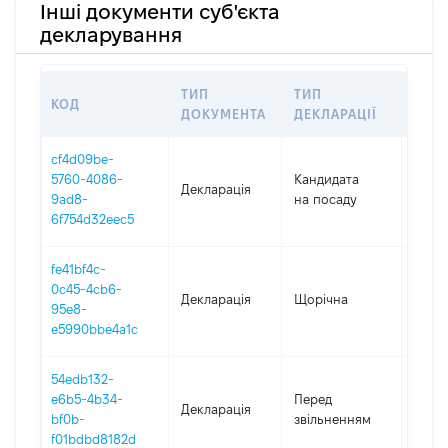
Інші документи суб'єкта
декларування
ТИП
ТИП
КОД
ПЕР
ДОКУМЕНТА
ДЕКЛАРАЦІЇ
cf4d09be-
5760-4086-
Кандидата
Декларація
2025
9ad8-
на посаду
6f754d32eec5
fe41bf4c-
0c45-4cb6-
Декларація
Щорічна
2025
95e8-
e5990bbe4a1c
54edb132-
01.01
e6b5-4b34-
Перед
Декларація
-
bf0b-
звільненням
20.10
f01bdbd8182d