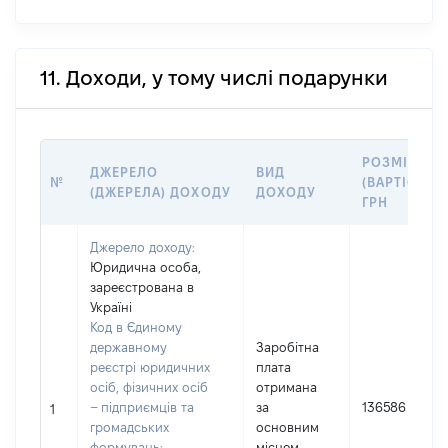
11. Доходи, у тому числі подарунки
РОЗМІР
ДЖЕРЕЛО
ВИД
№
(ВАРТІСТЬ),
(ДЖЕРЕЛА) ДОХОДУ
ДОХОДУ
ГРН
Джерело доходу:
Юридична особа,
зареєстрована в
Україні
Код в Єдиному
державному
Заробітна
реєстрі юридичних
плата
осіб, фізичних осіб
отримана
– підприємців та
за
136586
1
громадських
основним
формувань:
місцем