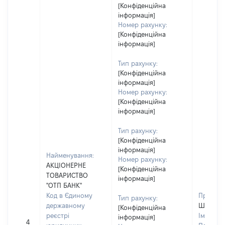
[Конфіденційна
інформація]
Номер рахунку:
[Конфіденційна
інформація]
Тип рахунку:
[Конфіденційна
інформація]
Номер рахунку:
[Конфіденційна
інформація]
Тип рахунку:
[Конфіденційна
інформація]
Найменування:
Номер рахунку:
АКЦІОНЕРНЕ
[Конфіденційна
ТОВАРИСТВО
інформація]
"ОТП БАНК"
Код в Єдиному
Прізвищ
Тип рахунку:
державному
Шкурат
[Конфіденційна
реєстрі
Ім'я:
Св
інформація]
4