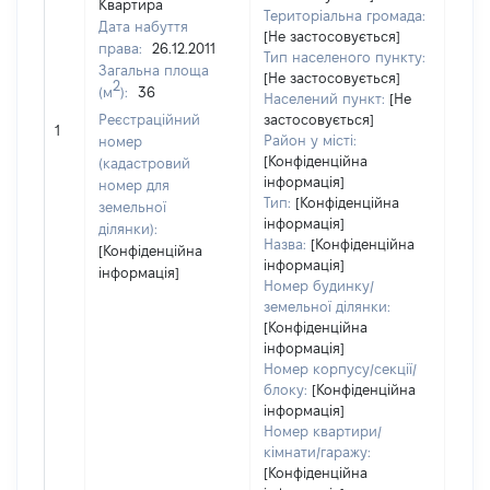
Квартира
Територіальна громада:
Дата набуття
[Не застосовується]
права:
26.12.2011
7
Тип населеного пункту:
Загальна площа
Тип
[Не застосовується]
2
(м
):
36
варт
Населений пункт:
[Не
обʼє
Реєстраційний
застосовується]
1
варт
Район у місті:
номер
дату
[Конфіденційна
(кадастровий
інформація]
набу
номер для
Тип:
[Конфіденційна
пра
земельної
інформація]
ділянки):
Назва:
[Конфіденційна
[Конфіденційна
інформація]
інформація]
Номер будинку/
земельної ділянки:
[Конфіденційна
інформація]
Номер корпусу/секції/
блоку:
[Конфіденційна
інформація]
Номер квартири/
кімнати/гаражу:
[Конфіденційна