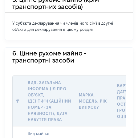
транспортних засобів)
У суб'єкта декларування чи членів його сім'ї відсутні
об'єкти для декларування в цьому розділі.
6. Цінне рухоме майно -
транспортні засоби
ВИД, ЗАГАЛЬНА
ВАРТІСТЬ
ІНФОРМАЦІЯ ПРО
ДАТУ НАБ
ОБʼЄКТ,
МАРКА,
ПРАВА АБ
№
ІДЕНТИФІКАЦІЙНИЙ
МОДЕЛЬ, РІК
ОСТАНН
НОМЕР (ЗА
ВИПУСКУ
ГРОШОВ
НАЯВНОСТІ), ДАТА
ОЦІНКОЮ
НАБУТТЯ ПРАВА
Вид майна: