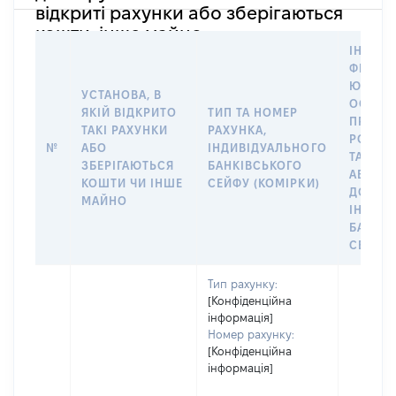
відкриті рахунки або зберігаються
кошти, інше майно
ІНФОР
ФІЗИЧН
ЮРИДИ
УСТАНОВА, В
ОСОБУ,
ЯКІЙ ВІДКРИТО
ТИП ТА НОМЕР
ПРАВО
ТАКІ РАХУНКИ
РАХУНКА,
РОЗПО
№
АБО
ІНДИВІДУАЛЬНОГО
ТАКИМ
ЗБЕРІГАЮТЬСЯ
БАНКІВСЬКОГО
АБО М
КОШТИ ЧИ ІНШЕ
СЕЙФУ (КОМІРКИ)
ДО
МАЙНО
ІНДИВ
БАНКІ
СЕЙФУ 
Тип рахунку:
[Конфіденційна
інформація]
Номер рахунку:
[Конфіденційна
інформація]