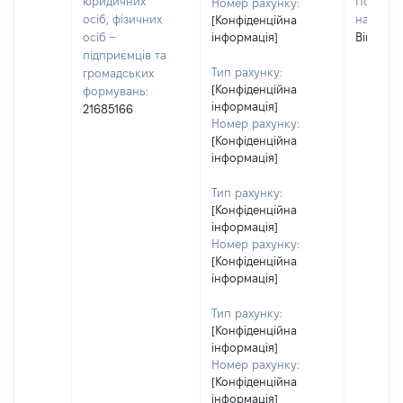
юридичних
По батьк
Номер рахунку:
осіб, фізичних
наявност
[Конфіденційна
осіб –
інформація]
Вікторів
підприємців та
Тип рахунку:
громадських
[Конфіденційна
формувань:
інформація]
21685166
Номер рахунку:
[Конфіденційна
інформація]
Тип рахунку:
[Конфіденційна
інформація]
Номер рахунку:
[Конфіденційна
інформація]
Тип рахунку:
[Конфіденційна
інформація]
Номер рахунку:
[Конфіденційна
інформація]