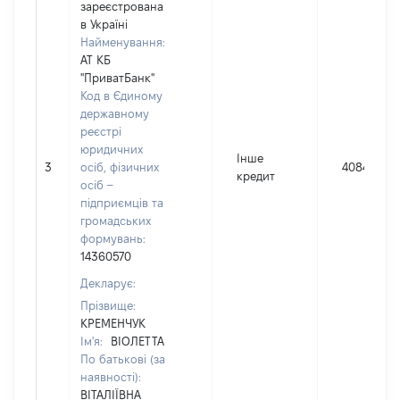
зареєстрована
в Україні
Найменування:
АТ КБ
"ПриватБанк"
Код в Єдиному
державному
реєстрі
юридичних
Інше
3
осіб, фізичних
40847
кредит
осіб –
підприємців та
громадських
формувань:
14360570
Декларує:
Прізвище:
КРЕМЕНЧУК
Ім'я:
ВІОЛЕТТА
По батькові (за
наявності):
ВІТАЛІЇВНА