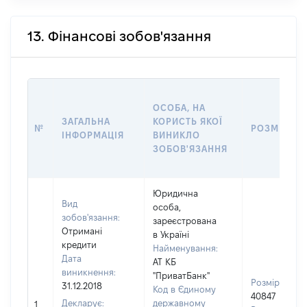
13. Фінансові зобов'язання
ОСОБА, НА
ЗАГАЛЬНА
КОРИСТЬ ЯКОЇ
№
РОЗМІР
ІНФОРМАЦІЯ
ВИНИКЛО
ЗОБОВ'ЯЗАННЯ
Юридична
Вид
особа,
зобов'язання:
зареєстрована
Отримані
в Україні
кредити
Найменування:
Дата
АТ КБ
виникнення:
"ПриватБанк"
Розмір:
31.12.2018
Код в Єдиному
40847
Декларує:
державному
1