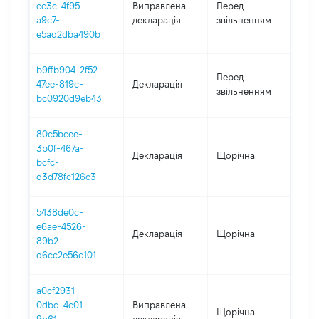
cc3c-4f95-
Виправлена
Перед
-
a9c7-
декларація
звільненням
17.0
e5ad2dba490b
b9ffb904-2f52-
01.
Перед
47ee-819c-
Декларація
-
звільненням
bc0920d9eb43
17.0
80c5bcee-
3b0f-467a-
Декларація
Щорічна
202
bcfc-
d3d78fc126c3
5438de0c-
e6ae-4526-
Декларація
Щорічна
202
89b2-
d6cc2e56c101
a0cf2931-
0dbd-4c01-
Виправлена
Щорічна
202