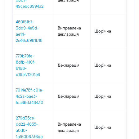
9b61-
декларація
49ce9c8994a2
460f51b7-
3dd9-4e9d-
Виправлена
Щорічна
202
ae14-
декларація
2e46c6981b18
779b79fe-
8dfb-410f-
Декларація
Щорічна
202
9198-
d195f7120156
7014e78f-c01e-
4c2a-bae3-
Декларація
Щорічна
202
fda46d348430
279d35ce-
dd22-4855-
Виправлена
Щорічна
202
a0d0-
декларація
1bf6006736d5