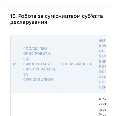
15. Робота за сумісництвом суб’єкта
декларування
ФІЗИЧНА
ЮРИДИЧ
ПОСАДА АБО
ОСОБА, 
ОПИС РОБОТИ,
ЯКОЇ
ЩО
ВИКОНУ
№
ВИКОНУЄТЬСЯ
ОПЛАЧУВАНІСТЬ
РОБОТА (
(ВИКОНУВАЛАСЯ)
ОСОБА
ЗА
ЗАЙМАЛ
СУМІСНИЦТВОМ
ПОСАДУ 
СУМІСН
Юридичн
особа,
зареєстро
Україні