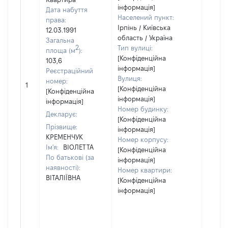
інформація]
Дата набуття
Населений пункт:
права:
Ірпінь / Київська
12.03.1991
область / Україна
Загальна
2
Тип вулиці:
площа (м
):
[Конфіденційна
103,6
інформація]
Реєстраційний
Вулиця:
[Не
номер:
1
[Конфіденційна
відом
[Конфіденційна
інформація]
інформація]
Номер будинку:
Декларує:
[Конфіденційна
Прізвище:
інформація]
КРЕМЕНЧУК
Номер корпусу:
Ім'я:
ВІОЛЕТТА
[Конфіденційна
По батькові (за
інформація]
наявності):
Номер квартири:
ВІТАЛІЇВНА
[Конфіденційна
інформація]