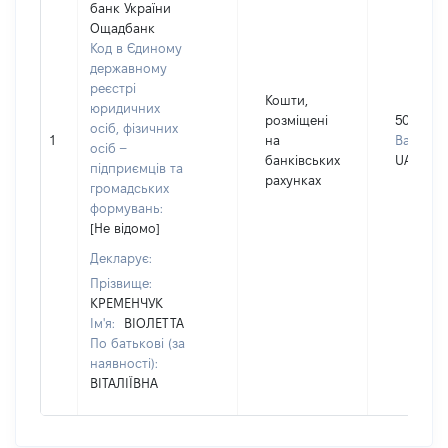
банк України
Ощадбанк
Код в Єдиному
державному
реєстрі
Кошти,
юридичних
розміщені
5000
осіб, фізичних
1
на
Валюта:
осіб –
банківських
UAH
підприємців та
рахунках
громадських
формувань:
[Не відомо]
Декларує:
Прізвище:
КРЕМЕНЧУК
Ім'я:
ВІОЛЕТТА
По батькові (за
наявності):
ВІТАЛІЇВНА