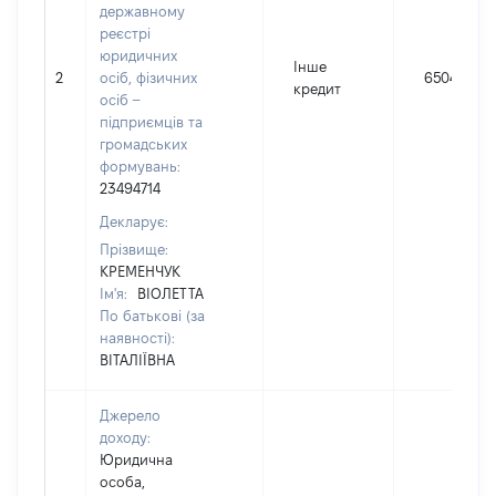
державному
реєстрі
юридичних
Інше
2
осіб, фізичних
65040
кредит
осіб –
підприємців та
громадських
формувань:
23494714
Декларує:
Прізвище:
КРЕМЕНЧУК
Ім'я:
ВІОЛЕТТА
По батькові (за
наявності):
ВІТАЛІЇВНА
Джерело
доходу:
Юридична
особа,