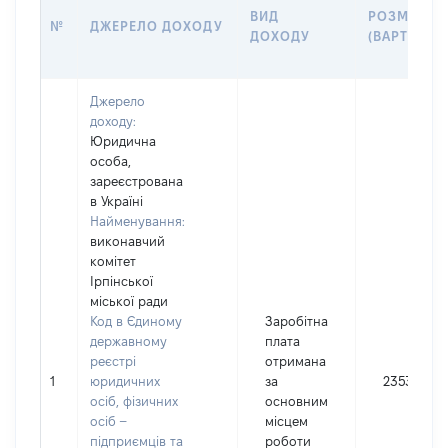
ВИД
РОЗМІР
№
ДЖЕРЕЛО ДОХОДУ
ДОХОДУ
(ВАРТІСТЬ)
Джерело
доходу:
Юридична
особа,
зареєстрована
в Україні
Найменування:
виконавчий
комітет
Ірпінської
міської ради
Код в Єдиному
Заробітна
державному
плата
реєстрі
отримана
1
юридичних
за
235395
осіб, фізичних
основним
осіб –
місцем
підприємців та
роботи