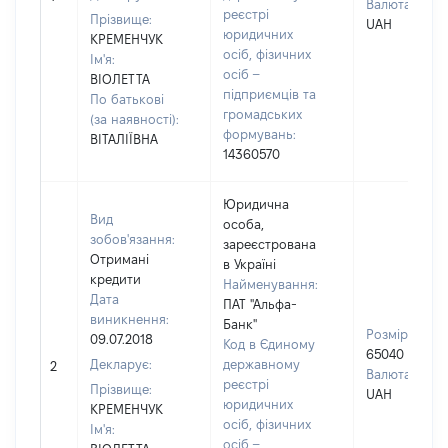
Валюта:
реєстрі
Прізвище:
UAH
юридичних
КРЕМЕНЧУК
осіб, фізичних
Ім'я:
осіб –
ВІОЛЕТТА
підприємців та
По батькові
громадських
(за наявності):
формувань:
ВІТАЛІЇВНА
14360570
Юридична
Вид
особа,
зобов'язання:
зареєстрована
Отримані
в Україні
кредити
Найменування:
Дата
ПАТ "Альфа-
виникнення:
Банк"
Розмір:
09.07.2018
Код в Єдиному
65040
Декларує:
державному
2
Валюта:
реєстрі
Прізвище:
UAH
юридичних
КРЕМЕНЧУК
осіб, фізичних
Ім'я:
осіб –