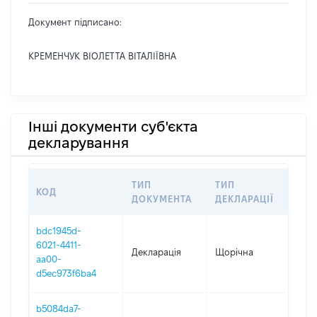
Документ підписано:
КРЕМЕНЧУК ВІОЛЕТТА ВІТАЛІЇВНА
Інші документи суб'єкта
декларування
ТИП
ТИП
КОД
ПЕ
ДОКУМЕНТА
ДЕКЛАРАЦІЇ
bdc1945d-
6021-4411-
Декларація
Щорічна
202
aa00-
d5ec973f6ba4
b5084da7-
01.