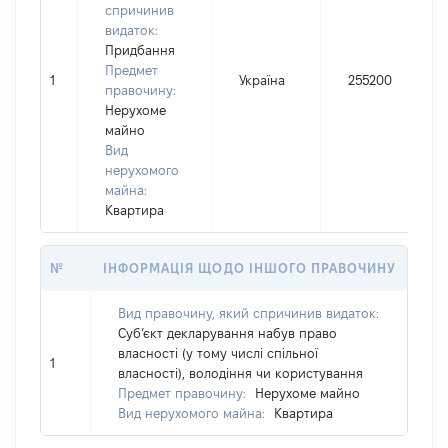
спричинив
видаток:
Придбання
Предмет
1
Україна
255200
правочину:
Нерухоме
майно
Вид
нерухомого
майна:
Квартира
№
ІНФОРМАЦІЯ ЩОДО ІНШОГО ПРАВОЧИНУ
Вид правочину, який спричинив видаток:
Суб’єкт декларування набув право
власності (у тому числі спільної
1
власності), володіння чи користування
Предмет правочину:
Нерухоме майно
Вид нерухомого майна:
Квартира