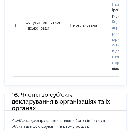
Найменув
Ірпінська 
рада
Код в Єди
депутат Ірпінської
1
Не оплачувана
державно
міської ради
реєстрі
юридичних
фізичних о
підприємц
громадськ
формуван
відомо]
16. Членство суб’єкта
декларування в організаціях та їх
органах
У суб'єкта декларування чи членів його сім'ї відсутні
об'єкти для декларування в цьому розділі.