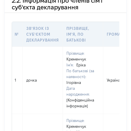
2.2. Інформація про членів сім'ї
суб'єкта декларування
ЗВ'ЯЗОК ІЗ
ПРІЗВИЩЕ,
№
СУБ'ЄКТОМ
ІМ'Я, ПО
ГРОМАДЯН
ДЕКЛАРУВАННЯ
БАТЬКОВІ
Прізвище:
Кременчук
Ім'я:
Еріка
По батькові (за
наявності):
1
дочка
Україна
Ігорівна
Дата
народження:
[Конфіденційна
інформація]
Прізвище:
Кременчук