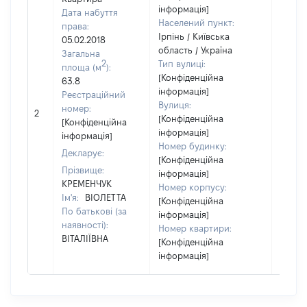
інформація]
Дата набуття
Населений пункт:
права:
Ірпінь / Київська
05.02.2018
область / Україна
Загальна
2
Тип вулиці:
площа (м
):
[Конфіденційна
63.8
інформація]
Реєстраційний
Вулиця:
номер:
2
25520
[Конфіденційна
[Конфіденційна
інформація]
інформація]
Номер будинку:
Декларує:
[Конфіденційна
Прізвище:
інформація]
КРЕМЕНЧУК
Номер корпусу:
Ім'я:
ВІОЛЕТТА
[Конфіденційна
По батькові (за
інформація]
наявності):
Номер квартири:
ВІТАЛІЇВНА
[Конфіденційна
інформація]