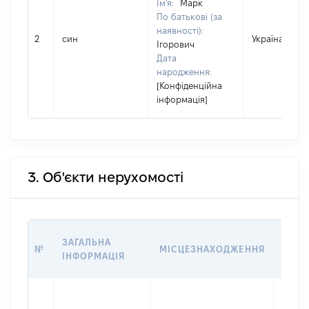
Ім'я:
Марк
По батькові (за
наявності):
2
син
Україна
Ігорович
Дата
народження:
[Конфіденційна
інформація]
3. Об'єкти нерухомості
ВАРТ
ЗАГАЛЬНА
№
МІСЦЕЗНАХОДЖЕННЯ
НА Д
ІНФОРМАЦІЯ
НАБУ