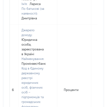
Ім'я:
Лариса
По батькові (за
наявності):
Дмитрівна
Джерело
доходу:
Юридична
особа,
зареєстрована
в Україні
Найменування:
Промінвестбанк
Код в Єдиному
державному
реєстрі
юридичних
осіб, фізичних
6
Проценти
2805
осіб –
підприємців та
громадських
формувань: