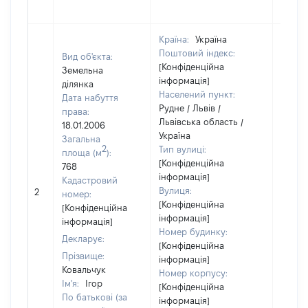
Країна:
Україна
Поштовий індекс:
Вид об'єкта:
[Конфіденційна
Земельна
інформація]
ділянка
Населений пункт:
Дата набуття
Рудне / Львів /
права:
Львівська область /
18.01.2006
Україна
Загальна
2
Тип вулиці:
площа (м
):
[Конфіденційна
768
інформація]
Кадастровий
Вулиця:
2
3279
номер:
[Конфіденційна
[Конфіденційна
інформація]
інформація]
Номер будинку:
Декларує:
[Конфіденційна
Прізвище:
інформація]
Ковальчук
Номер корпусу:
Ім'я:
Ігор
[Конфіденційна
По батькові (за
інформація]