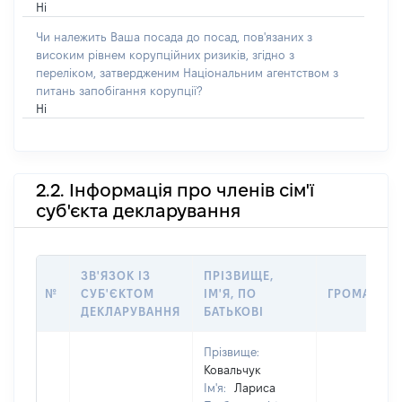
Ні
Чи належить Ваша посада до посад, пов'язаних з
високим рівнем корупційних ризиків, згідно з
переліком, затвердженим Національним агентством з
питань запобігання корупції?
Ні
2.2. Інформація про членів сім'ї
суб'єкта декларування
ЗВ'ЯЗОК ІЗ
ПРІЗВИЩЕ,
№
СУБ'ЄКТОМ
ІМ'Я, ПО
ГРОМАДЯН
ДЕКЛАРУВАННЯ
БАТЬКОВІ
Прізвище:
Ковальчук
Ім'я:
Лариса