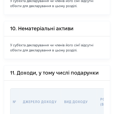
У суб'єкта декларування чи членів його сім'ї відсутні
об'єкти для декларування в цьому розділі.
10. Нематеріальні активи
У суб'єкта декларування чи членів його сім'ї відсутні
об'єкти для декларування в цьому розділі.
11. Доходи, у тому числі подарунки
РОЗМІ
№
ДЖЕРЕЛО ДОХОДУ
ВИД ДОХОДУ
(ВАРТІ