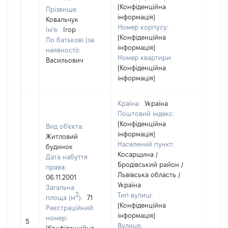
[Конфіденційна
Прізвище:
інформація]
Ковальчук
Номер корпусу:
Ім'я:
Ігор
[Конфіденційна
По батькові (за
інформація]
наявності):
Номер квартири:
Васильович
[Конфіденційна
інформація]
Країна:
Україна
Поштовий індекс:
[Конфіденційна
Вид об'єкта:
інформація]
Житловий
Населений пункт:
будинок
Косарщина /
Дата набуття
Бродівський район /
права:
Львівська область /
06.11.2001
Україна
Загальна
2
Тип вулиці:
площа (м
):
71
[Конфіденційна
Реєстраційний
інформація]
номер:
5
38627
Вулиця: