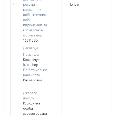
4
реєстрі
Пенсія
56827
юридичних
осіб, фізичних
осіб –
підприємців та
громадських
формувань:
13814885
Декларує:
Прізвище:
Ковальчук
Ім'я:
Ігор
По батькові (за
наявності):
Васильович
Джерело
доходу:
Юридична
особа,
зареєстрована