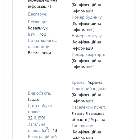
[Конфіденційна
[Конфіденційна
інформація]
інформація]
Декларує:
Номер будинку:
Прізвище:
[Конфіденційна
Ковальчук
інформація]
Ім'я:
Ігор
Номер корпусу:
По батькові (за
[Конфіденційна
наявності):
інформація]
Васильович
Номер квартири:
[Конфіденційна
інформація]
Країна:
Україна
Поштовий індекс:
Вид об'єкта:
[Конфіденційна
Гараж
інформація]
Дата набуття
Населений пункт:
права:
Львів / Львівська
22.11.1991
область / Україна
Загальна
Тип вулиці:
2
площа (м
):
18
[Конфіденційна
Реєстраційний
інформація]