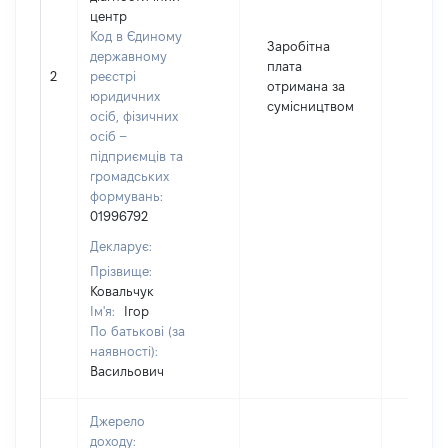
центр
Код в Єдиному
Заробітна
державному
плата
2
реєстрі
40409
отримана за
юридичних
сумісництвом
осіб, фізичних
осіб –
підприємців та
громадських
формувань:
01996792
Декларує:
Прізвище:
Ковальчук
Ім'я:
Ігор
По батькові (за
наявності):
Васильович
Джерело
доходу: