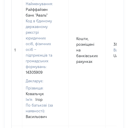
Найменування:
Райффайзен
банк "Аваль"
Код в Єдиному
державному
реєстрі
юридичних
Кошти,
осіб, фізичних
розміщені
381176
осіб –
1
на
Валюта:
підприємців та
банківських
UAH
громадських
рахунках
формувань:
14305909
Декларує:
Прізвище:
Ковальчук
Ім'я:
Ігор
По батькові (за
наявності):
Васильович