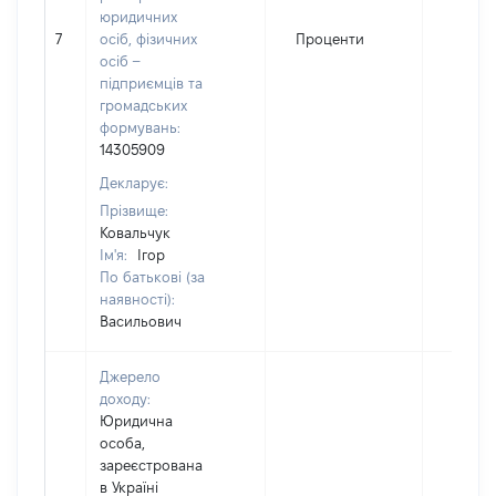
юридичних
7
осіб, фізичних
Проценти
28805
осіб –
підприємців та
громадських
формувань:
14305909
Декларує:
Прізвище:
Ковальчук
Ім'я:
Ігор
По батькові (за
наявності):
Васильович
Джерело
доходу:
Юридична
особа,
зареєстрована
в Україні