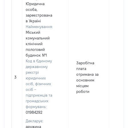
Юридична
особа,
зареєстрована
в Україні
Найменування:
Міський
комунальний
клінічний
пологовий
будинок №1
Код в Єдиному
Заробітна
державному
плата
реєстрі
отримана за
3
45830
юридичних
основним
осіб, фізичних
місцем
осіб –
роботи
підприємців та
громадських
формувань:
01984292
Декларує:
дружина