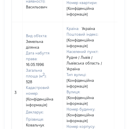
наявності):
Номер квартири:
Васильович
[Конфіденційна
інформація]
Країна:
Україна
Поштовий індекс:
Вид об'єкта:
[Конфіденційна
Земельна
інформація]
ділянка
Населений пункт:
Дата набуття
Рудне / Львів /
права:
Львівська область /
16.05.1996
Україна
Загальна
2
Тип вулиці:
площа (м
):
[Конфіденційна
528
інформація]
Кадастровий
[Не
Вулиця:
3
номер:
відом
[Конфіденційна
[Конфіденційна
інформація]
інформація]
Номер будинку:
Декларує:
[Конфіденційна
Прізвище:
інформація]
Ковальчук
Номер корпусу: