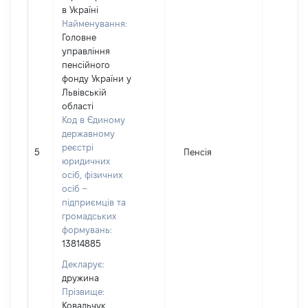
в Україні
Найменування:
Головне
управління
пенсійного
фонду України у
Львівській
області
Код в Єдиному
державному
реєстрі
5
Пенсія
17083
юридичних
осіб, фізичних
осіб –
підприємців та
громадських
формувань:
13814885
Декларує:
дружина
Прізвище:
Ковальчук