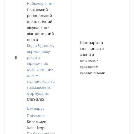
Найменування:
Львівський
регіональний
онкологічний
лікувально-
діагностичний
центр
Гонорари та
Код в Єдиному
інші виплати
державному
згідно з
8
реєстрі
5387
цивільно-
юридичних
правовим
осіб, фізичних
правочинами
осіб –
підприємців та
громадських
формувань:
01996792
Декларує:
Прізвище:
Ковальчук
Ім'я:
Ігор
По батькові (за