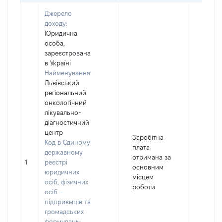
Джерело
доходу:
Юридична
особа,
зареєстрована
в Україні
Найменування:
Львівський
регіональний
онкологічний
лікувально-
діагностичний
центр
Заробітна
Код в Єдиному
плата
державному
отримана за
1
реєстрі
174741
основним
юридичних
місцем
осіб, фізичних
роботи
осіб –
підприємців та
громадських
формувань: