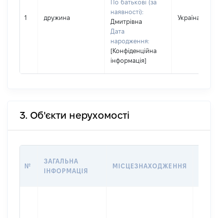
По батькові (за
наявності):
1
дружина
Україна
Дмитрівна
Дата
народження:
[Конфіденційна
інформація]
3. Об'єкти нерухомості
ВАРТ
ЗАГАЛЬНА
№
МІСЦЕЗНАХОДЖЕННЯ
НА Д
ІНФОРМАЦІЯ
НАБУ