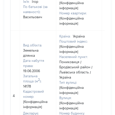
Ім'я:
Ігор
[Конфіденційна
По батькові (за
інформація]
наявності):
Номер квартири:
Васильович
[Конфіденційна
інформація]
Країна:
Україна
Поштовий індекс:
Вид об'єкта:
[Конфіденційна
Земельна
інформація]
ділянка
Населений пункт:
Дата набуття
Пониковиця /
права:
Бродівський район /
19.06.2006
Львівська область /
Загальна
Україна
2
площа (м
):
Тип вулиці:
14178
[Конфіденційна
Кадастровий
інформація]
[Не
4
номер:
Вулиця:
відом
[Конфіденційна
[Конфіденційна
інформація]
інформація]
Декларує:
Номер будинку: