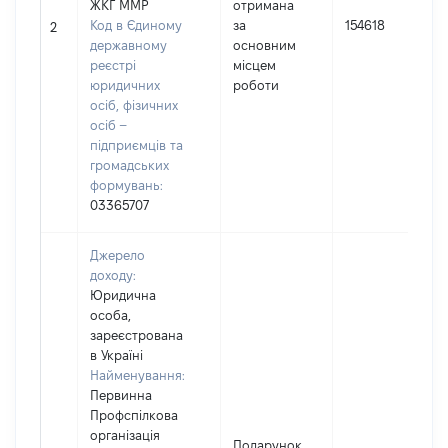
ЖКГ ММР
отримана
Код в Єдиному
за
154618
2
державному
основним
реєстрі
місцем
юридичних
роботи
осіб, фізичних
осіб –
підприємців та
громадських
формувань:
03365707
Джерело
доходу:
Юридична
особа,
зареєстрована
в Україні
Найменування:
Первинна
Профспілкова
організація
Подарунок