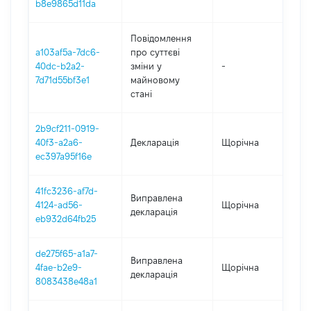
b8e9865d11da
Повідомлення
a103af5a-7dc6-
про суттєві
40dc-b2a2-
зміни y
-
2
7d71d55bf3e1
майновому
стані
2b9cf211-0919-
40f3-a2a6-
Декларація
Щорічна
2
ec397a95f16e
41fc3236-af7d-
Виправлена
4124-ad56-
Щорічна
2
декларація
eb932d64fb25
de275f65-a1a7-
Виправлена
4fae-b2e9-
Щорічна
2
декларація
8083438e48a1