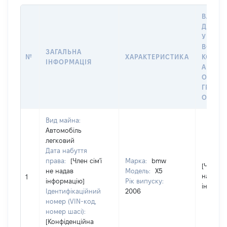
ВАРТІС
ДАТУ 
У ВЛАС
ВОЛОД
ЗАГАЛЬНА
№
ХАРАКТЕРИСТИКА
КОРИС
ІНФОРМАЦІЯ
АБО З
ОСТА
ГРОШ
ОЦІНК
Вид майна:
Автомобіль
легковий
Дата набуття
права:
[Член сім'ї
Марка:
bmw
[Член сі
не надав
Модель:
X5
надав
1
інформацію]
Рік випуску:
інформа
Ідентифікаційний
2006
номер (VIN-код,
номер шасі):
[Конфіденційна