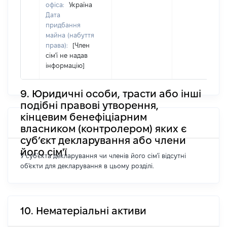
офіса:
Україна
Дата
придбання
майна (набуття
права):
[Член
сім'ї не надав
інформацію]
9. Юридичні особи, трасти або інші
подібні правові утворення,
кінцевим бенефіціарним
власником (контролером) яких є
суб’єкт декларування або члени
його сім'ї
У суб'єкта декларування чи членів його сім'ї відсутні
об'єкти для декларування в цьому розділі.
10. Нематеріальні активи