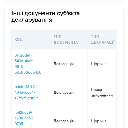
Інші документи суб'єкта
декларування
ТИП
ТИП
КОД
П
ДОКУМЕНТА
ДЕКЛАРАЦІЇ
6fd20def-
349a-4aec-
Декларація
Щорічна
2
9616-
39a888d6b4b8
babffd13-f455-
0
Перед
4643-bde4-
Декларація
-
звільненням
a775c51ddb9f
1
fb42dda9-
c294-4439-
Декларація
Щорічна
2
9705-