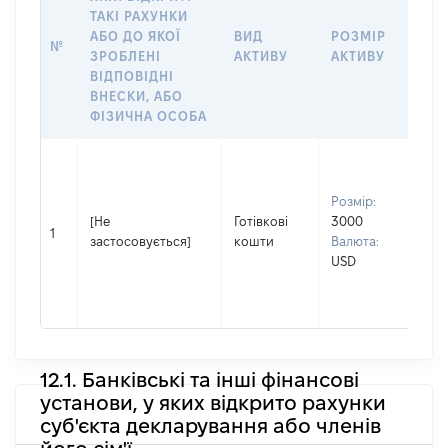
ТАКІ РАХУНКИ
ІН
АБО ДО ЯКОЇ
ВИД
РОЗМІР
№
ЩО
ЗРОБЛЕНІ
АКТИВУ
АКТИВУ
НА
ВІДПОВІДНІ
ВНЕСКИ, АБО
ФІЗИЧНА ОСОБА
Вла
Прі
Розмір:
П’я
[Не
Готівкові
3000
Ім'
1
застосовується]
кошти
Валюта:
По 
USD
(за
ная
Ми
12.1. Банківські та інші фінансові
установи, у яких відкрито рахунки
суб'єкта декларування або членів