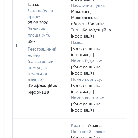
Гараж
Населений пункт:
Дата набуття
Миколаїв /
права:
Миколаївська
23.06.2020
область / Україна
Загальна
Тип:
[Конфіденційна
2
площа (м
):
інформація]
39,7
Назва:
[Не
1
[Конфіденційна
засто
Реєстраційний
інформація]
номер
Номер будинку:
(кадастровий
[Конфіденційна
номер для
інформація]
земельної
Номер корпусу:
ділянки):
[Конфіденційна
[Конфіденційна
інформація]
інформація]
Номер квартири:
[Конфіденційна
інформація]
Країна:
Україна
Поштовий індекс:
[Конфіденційна