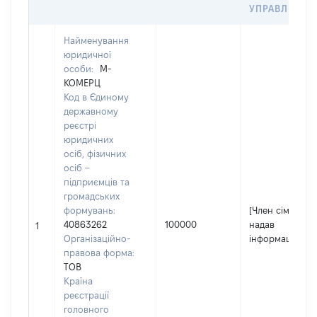
УПРАВЛІННЯ
Найменування
юридичної
особи:
М-
КОМЕРЦ
Код в Єдиному
державному
реєстрі
юридичних
осіб, фізичних
осіб –
підприємців та
громадських
формувань:
[Член сім'ї не
40863262
100000
надав
1
Організаційно-
інформацію]
правова форма:
ТОВ
Країна
реєстрації
головного