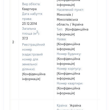
Вид об'єкта:
інформація]
Квартира
Населений пункт:
Дата набуття
Миколаїв /
права:
Миколаївська
23.12.2014
область / Україна
Загальна
Тип:
[Конфіденційна
2
площа (м
):
інформація]
37.3
Назва:
[Не ві
2
[Конфіденційна
Реєстраційний
інформація]
номер
Номер будинку:
(кадастровий
[Конфіденційна
номер для
інформація]
земельної
Номер корпусу:
ділянки):
[Конфіденційна
[Конфіденційна
інформація]
інформація]
Номер квартири:
[Конфіденційна
інформація]
Країна:
Україна