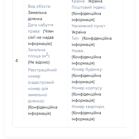
Країна:
Україна
Вид об'єкта:
Поштовий індекс:
Земельна
[Конфіденційна
ділянка
інформація]
Дата набуття
Населений пункт:
права:
[Член
Україна
сім'ї не надав
Тип:
[Конфіденційна
інформацію]
інформація]
Загальна
Назва:
[Член 
2
площа (м
):
[Конфіденційна
надав
4
[Не відомо]
інформація]
інфор
Номер будинку:
Реєстраційний
[Конфіденційна
номер
інформація]
(кадастровий
Номер корпусу:
номер для
[Конфіденційна
земельної
інформація]
ділянки):
Номер квартири:
[Конфіденційна
[Конфіденційна
інформація]
інформація]