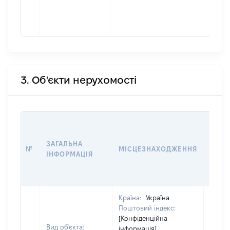
3. Об'єкти нерухомості
ВАРТ
ДАТУ
ЗАГАЛЬНА
ПРАВ
№
МІСЦЕЗНАХОДЖЕННЯ
ІНФОРМАЦІЯ
ОСТ
ГРО
ОЦІ
Країна:
Україна
Поштовий індекс:
[Конфіденційна
Вид об'єкта:
інформація]