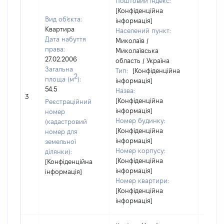
Поштовий індекс:
[Конфіденційна
Вид об'єкта:
інформація]
Квартира
Населений пункт:
Дата набуття
Миколаїв /
права:
Миколаївська
27.02.2006
область / Україна
Загальна
Тип:
[Конфіденційна
2
площа (м
):
інформація]
54.5
Назва:
[Не ві
3
[Конфіденційна
Реєстраційний
інформація]
номер
Номер будинку:
(кадастровий
[Конфіденційна
номер для
інформація]
земельної
Номер корпусу:
ділянки):
[Конфіденційна
[Конфіденційна
інформація]
інформація]
Номер квартири:
[Конфіденційна
інформація]