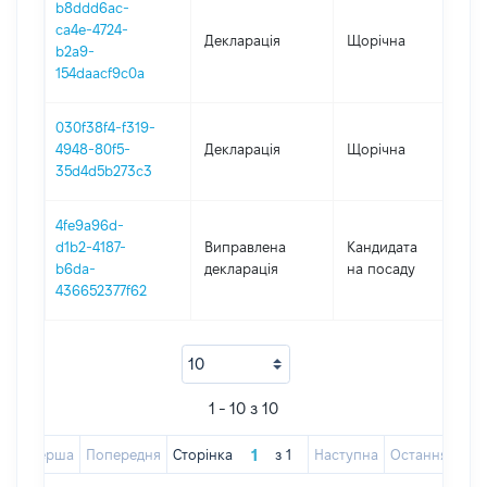
b8ddd6ac-
ca4e-4724-
Декларація
Щорічна
2
b2a9-
154daacf9c0a
030f38f4-f319-
4948-80f5-
Декларація
Щорічна
2
35d4d5b273c3
4fe9a96d-
d1b2-4187-
Виправлена
Кандидата
2
b6da-
декларація
на посаду
436652377f62
1 - 10 з 10
Перша
Попередня
Сторінка
з
1
Наступна
Остання