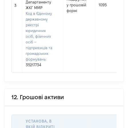
Департаменту
у грошовій
1095
3
ЖКГ ММР
формі
Код в Єдиному
державному
реєстрі
юридичних
осіб, фізичних
осіб –
підприємців та
громадських
формувань:
35217734
12. Грошові активи
УСТАНОВА, В
ЯКІЙ ВІДКРИТІ