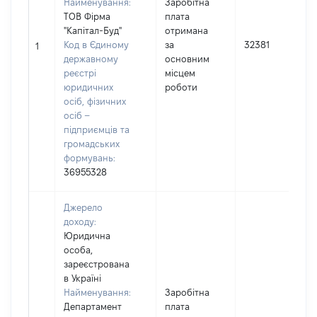
Найменування:
Заробітна
ТОВ Фірма
плата
"Капітал-Буд"
отримана
Код в Єдиному
за
32381
1
державному
основним
реєстрі
місцем
юридичних
роботи
осіб, фізичних
осіб –
підприємців та
громадських
формувань:
36955328
Джерело
доходу:
Юридична
особа,
зареєстрована
в Україні
Найменування:
Заробітна
Департамент
плата