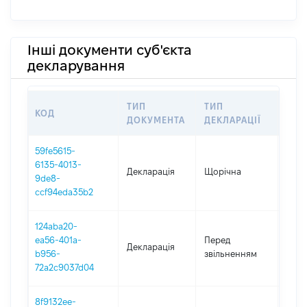
Інші документи суб'єкта
декларування
ТИП
ТИП
КОД
ПЕР
ДОКУМЕНТА
ДЕКЛАРАЦІЇ
59fe5615-
6135-4013-
Декларація
Щорічна
2020
9de8-
ccf94eda35b2
124aba20-
01.0
ea56-401a-
Перед
Декларація
-
b956-
звільненням
19.11
72a2c9037d04
8f9132ee-