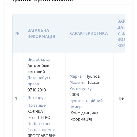
ВАРТІСТ
ДАТУ НА
ЗАГАЛЬНА
№
ХАРАКТЕРИСТИКА
У ВЛАСН
ІНФОРМАЦІЯ
ВОЛОДІН
КОРИСТ
Вид об'єкта:
Автомобіль
легковий
Марка:
Hyundai
Дата набуття
Модель:
Tucson
права:
Рік випуску:
07.10.2010
2006
Декларує:
1
[Не відомо
Ідентифікаційний
Прізвище:
номер:
ХОЛЯВА
[Конфіденційна
Ім'я:
ПЕТРО
інформація]
По батькові
(за наявності):
ЯРОСЛАВОВИЧ