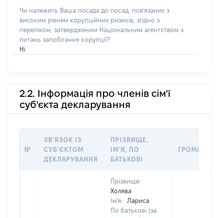
Чи належить Ваша посада до посад, пов'язаних з
високим рівнем корупційних ризиків, згідно з
переліком, затвердженим Національним агентством з
питань запобігання корупції?
Ні
2.2. Інформація про членів сім'ї
суб'єкта декларування
ЗВ'ЯЗОК ІЗ
ПРІЗВИЩЕ,
№
СУБ'ЄКТОМ
ІМ'Я, ПО
ГРОМАДЯН
ДЕКЛАРУВАННЯ
БАТЬКОВІ
Прізвище:
Холява
Ім'я:
Лариса
По батькові (за