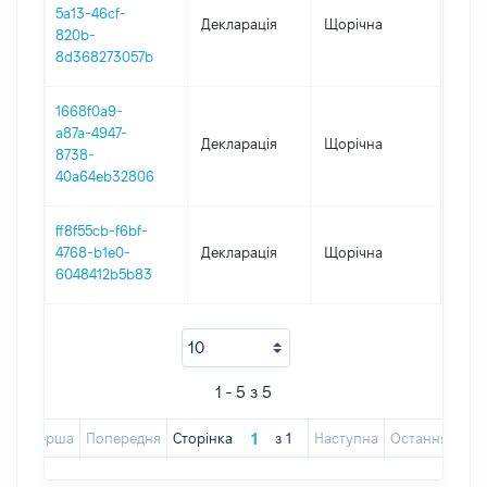
5a13-46cf-
Декларація
Щорічна
2019
820b-
8d368273057b
1668f0a9-
a87a-4947-
Декларація
Щорічна
2017
8738-
40a64eb32806
ff8f55cb-f6bf-
4768-b1e0-
Декларація
Щорічна
2016
6048412b5b83
1 - 5 з 5
Перша
Попередня
Сторінка
з
1
Наступна
Остання