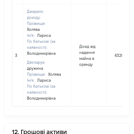
Джерело
доходу:
Прізвище:
Холява
Ім'я:
Лариса
По батькові (за
Дохід від
наявності):
надання
Володимирівна
3
4328
майна в
Декларує:
оренду
дружина
Прізвище:
Холява
Ім'я:
Лариса
По батькові (за
наявності):
Володимирівна
12. Грошові активи