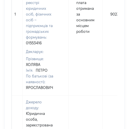
реєстрі
плата
юридичних
отримана
1
осіб, фізичних
за
90230
осіб –
основним
підприємців та
місцем
громадських
роботи
формувань:
01553416
Декларує:
Прізвище:
ХОЛЯВА
Ім'я:
ПЕТРО
По батькові (за
наявності):
ЯРОСЛАВОВИЧ
Джерело
доходу:
Юридична
особа,
зареєстрована