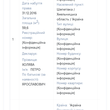
Дата набуття
Населений пункт:
права:
Шепетівка /
31.12.2016
Хмельницька
Загальна
область / Україна
2
площа (м
):
Тип вулиці:
59,6
[Конфіденційна
Реєстраційний
інформація]
[Не
номер:
Вулиця:
1
відом
[Конфіденційна
[Конфіденційна
інформація]
інформація]
Декларує:
Номер будинку:
[Конфіденційна
Прізвище:
інформація]
ХОЛЯВА
Номер корпусу:
Ім'я:
ПЕТРО
[Конфіденційна
По батькові (за
інформація]
наявності):
Номер квартири:
ЯРОСЛАВОВИЧ
[Конфіденційна
інформація]
Країна:
Україна