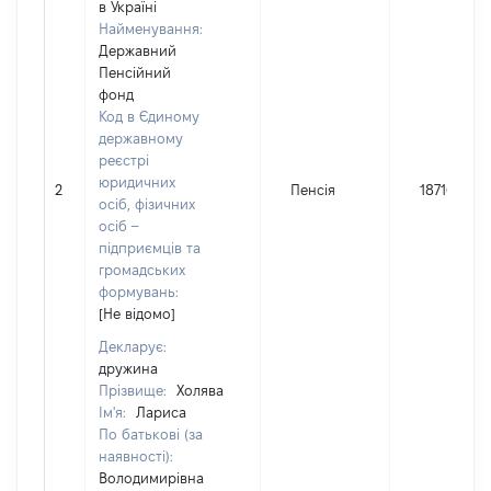
в Україні
Найменування:
Державний
Пенсійний
фонд
Код в Єдиному
державному
реєстрі
юридичних
2
Пенсія
18716
осіб, фізичних
осіб –
підприємців та
громадських
формувань:
[Не відомо]
Декларує:
дружина
Прізвище:
Холява
Ім'я:
Лариса
По батькові (за
наявності):
Володимирівна