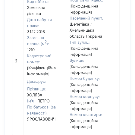
Поштовий індекс:
Вид об'єкта:
[Конфіденційна
Земельна
інформація]
ділянка
Населений пункт:
Дата набуття
Шепетівка /
права:
Хмельницька
31.12.2016
область / Україна
Загальна
2
Тип вулиці:
площа (м
):
[Конфіденційна
1210
інформація]
Кадастровий
[Не
Вулиця:
2
номер:
відом
[Конфіденційна
[Конфіденційна
інформація]
інформація]
Номер будинку:
Декларує:
[Конфіденційна
Прізвище:
інформація]
ХОЛЯВА
Номер корпусу:
Ім'я:
ПЕТРО
[Конфіденційна
По батькові (за
інформація]
наявності):
Номер квартири:
ЯРОСЛАВОВИЧ
[Конфіденційна
інформація]