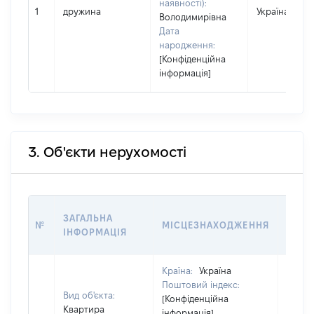
наявності):
1
дружина
Україна
Володимирівна
Дата
народження:
[Конфіденційна
інформація]
3. Об'єкти нерухомості
ВАРТ
ЗАГАЛЬНА
№
МІСЦЕЗНАХОДЖЕННЯ
НА Д
ІНФОРМАЦІЯ
НАБУ
Країна:
Україна
Поштовий індекс:
Вид об'єкта:
[Конфіденційна
Квартира
інформація]