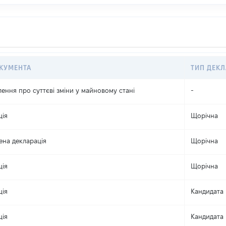
КУМЕНТА
ТИП ДЕКЛ
ення про суттєві зміни y майновому стані
-
ція
Щорічна
ена декларація
Щорічна
ція
Щорічна
ція
Кандидата 
ція
Кандидата 