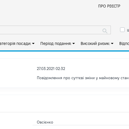
Й
ПРО РЕЄСТР
ш
атегорія посади:
Період подання:
Високий ризик:
Відп
27.03.2021 02:32
Повідомлення про суттєві зміни y майновому стан
Овсієнко