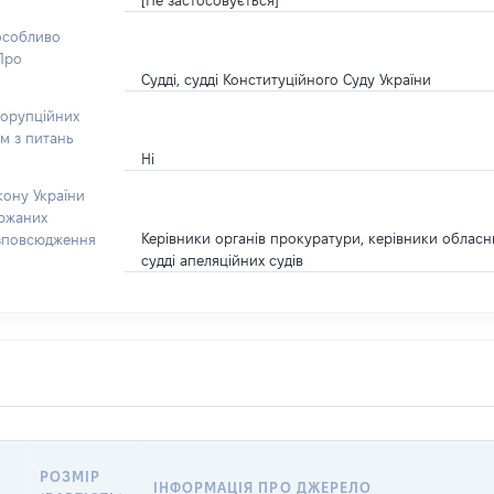
[Не застосовується]
 особливо
“Про
Судді, судді Конституційного Суду України
корупційних
ом з питань
Ні
кону України
ержаних
Керівники органів прокуратури, керівники обласн
озповсюдження
судді апеляційних судів
РОЗМІР
ІНФОРМАЦІЯ ПРО ДЖЕРЕЛО