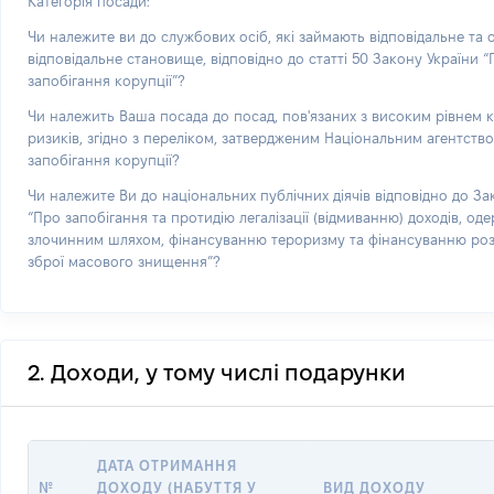
Категорія посади:
Чи належите ви до службових осіб, які займають відповідальне та
відповідальне становище, відповідно до статті 50 Закону України 
запобігання корупції”?
Чи належить Ваша посада до посад, пов'язаних з високим рівнем 
ризиків, згідно з переліком, затвердженим Національним агентств
запобігання корупції?
Чи належите Ви до національних публічних діячів відповідно до За
“Про запобігання та протидію легалізації (відмиванню) доходів, од
злочинним шляхом, фінансуванню тероризму та фінансуванню р
зброї масового знищення”?
2. Доходи, у тому числі подарунки
ДАТА ОТРИМАННЯ
№
ДОХОДУ (НАБУТТЯ У
ВИД ДОХОДУ