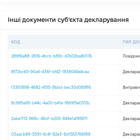
Інші документи суб'єкта декларування
КОД
ТИП ДО
289f6a88-2816-4bcb-b89c-d7b02ba80176
Повідомл
8f72bc65-90a6-436f-bf42-1838045e4cea
Деклара
f3361898-4682-4515-9bbd-bec30d089ff6
Виправл
8c995a90-b44c-4a00-b41e-f869f5e0315c
Деклара
2abe1112-968c-46d1-b205-849e1af95971
Деклара
03aacb99-5391-4c4f-82e3-6d1553766f89
Деклара