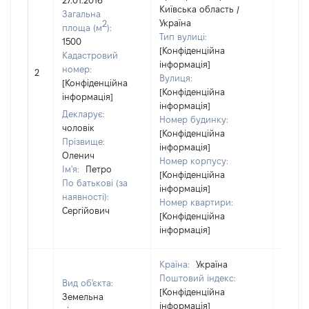
27.01.2016
Київська область /
Загальна
Україна
2
площа (м
):
Тип вулиці:
1500
[Конфіденційна
Кадастровий
інформація]
номер:
2
176774
Вулиця:
[Конфіденційна
[Конфіденційна
інформація]
інформація]
Декларує:
Номер будинку:
чоловік
[Конфіденційна
Прізвище:
інформація]
Оленич
Номер корпусу:
Ім'я:
Петро
[Конфіденційна
По батькові (за
інформація]
наявності):
Номер квартири:
Сергійович
[Конфіденційна
інформація]
Країна:
Україна
Поштовий індекс:
Вид об'єкта:
[Конфіденційна
Земельна
інформація]