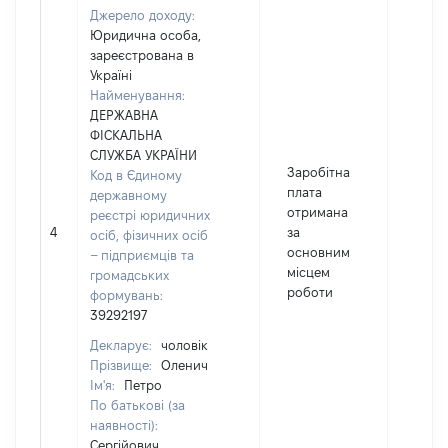
Джерело доходу:
Юридична особа,
зареєстрована в
Україні
Найменування:
ДЕРЖАВНА
ФІСКАЛЬНА
СЛУЖБА УКРАЇНИ
Заробітна
Код в Єдиному
плата
державному
отримана
реєстрі юридичних
4
за
3598
осіб, фізичних осіб
основним
– підприємців та
місцем
громадських
роботи
формувань:
39292197
Декларує:
чоловік
Прізвище:
Оленич
Ім'я:
Петро
По батькові (за
наявності):
Сергійович