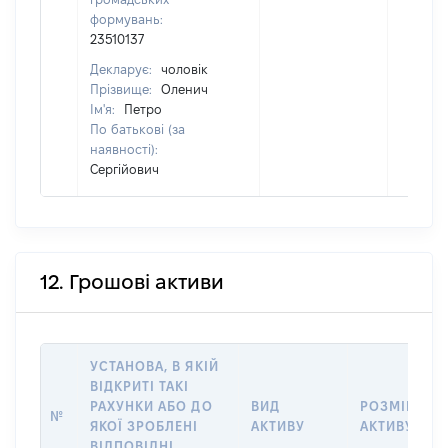
формувань:
23510137
Декларує:
чоловік
Прізвище:
Оленич
Ім'я:
Петро
По батькові (за
наявності):
Сергійович
12. Грошові активи
УСТАНОВА, В ЯКІЙ
ВІДКРИТІ ТАКІ
РАХУНКИ АБО ДО
ВИД
РОЗМІР
№
ЯКОЇ ЗРОБЛЕНІ
АКТИВУ
АКТИВУ
ВІДПОВІДНІ