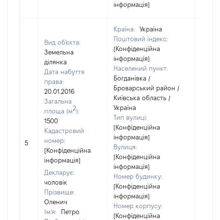
інформація]
Країна:
Україна
Поштовий індекс:
Вид об'єкта:
[Конфіденційна
Земельна
інформація]
ділянка
Населений пункт:
Дата набуття
Богданівка /
права:
Броварський район /
20.01.2016
Київська область /
Загальна
Україна
2
площа (м
):
Тип вулиці:
1500
[Конфіденційна
Кадастровий
інформація]
номер:
5
176774
Вулиця:
[Конфіденційна
[Конфіденційна
інформація]
інформація]
Декларує:
Номер будинку:
чоловік
[Конфіденційна
Прізвище:
інформація]
Оленич
Номер корпусу:
Ім'я:
Петро
[Конфіденційна