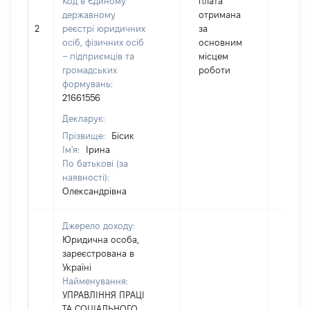
Код в Єдиному
плата
державному
отримана
2
реєстрі юридичних
за
12592
осіб, фізичних осіб
основним
– підприємців та
місцем
громадських
роботи
формувань:
21661556
Декларує:
Прізвище:
Бісик
Ім'я:
Ірина
По батькові (за
наявності):
Олександрівна
Джерело доходу:
Юридична особа,
зареєстрована в
Україні
Найменування:
УПРАВЛІННЯ ПРАЦІ
ТА СОЦІАЛЬНОГО