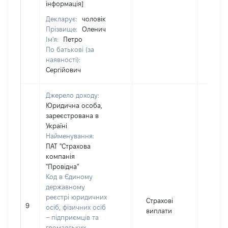
інформація]
Декларує:
чоловік
Прізвище:
Оленич
Ім'я:
Петро
По батькові (за
наявності):
Сергійович
Джерело доходу:
Юридична особа,
зареєстрована в
Україні
Найменування:
ПАТ "Страхова
компанія
"Провідна"
Код в Єдиному
державному
реєстрі юридичних
Страхові
9
1203
осіб, фізичних осіб
виплати
– підприємців та
громадських