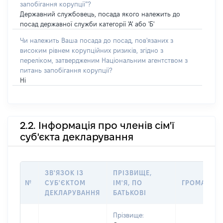
запобігання корупції”?
Державний службовець, посада якого належить до
посад державної служби категорії 'А' або 'Б'
Чи належить Ваша посада до посад, пов'язаних з
високим рівнем корупційних ризиків, згідно з
переліком, затвердженим Національним агентством з
питань запобігання корупції?
Ні
2.2. Інформація про членів сім'ї
суб'єкта декларування
ЗВ'ЯЗОК ІЗ
ПРІЗВИЩЕ,
№
СУБ'ЄКТОМ
ІМ'Я, ПО
ГРОМАДЯН
ДЕКЛАРУВАННЯ
БАТЬКОВІ
Прізвище: