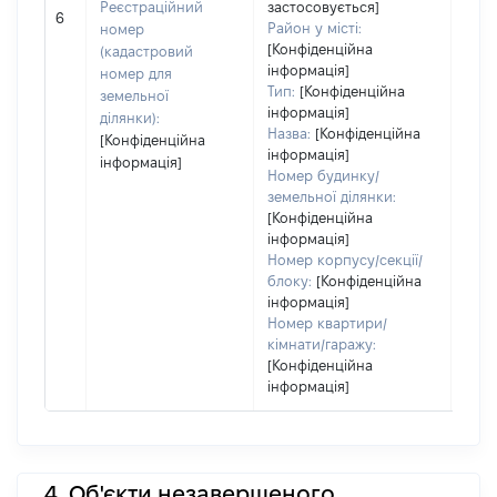
обʼє
Реєстраційний
застосовується]
6
варт
Район у місті:
номер
дату
[Конфіденційна
(кадастровий
інформація]
набу
номер для
Тип:
[Конфіденційна
пра
земельної
інформація]
ділянки):
Назва:
[Конфіденційна
[Конфіденційна
інформація]
інформація]
Номер будинку/
земельної ділянки:
[Конфіденційна
інформація]
Номер корпусу/секції/
блоку:
[Конфіденційна
інформація]
Номер квартири/
кімнати/гаражу:
[Конфіденційна
інформація]
4. Об'єкти незавершеного