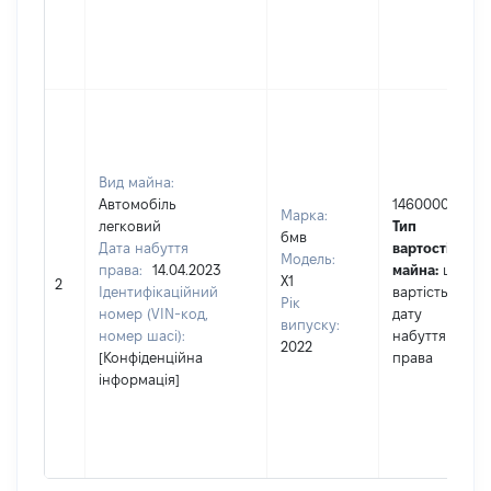
Вид майна:
Автомобіль
1460000
Марка:
легковий
Тип
бмв
Дата набуття
вартості
Модель:
права:
14.04.2023
майна:
це
Х1
2
Ідентифікаційний
вартість на
Рік
номер (VIN-код,
дату
випуску:
номер шасі):
набуття
2022
[Конфіденційна
права
інформація]