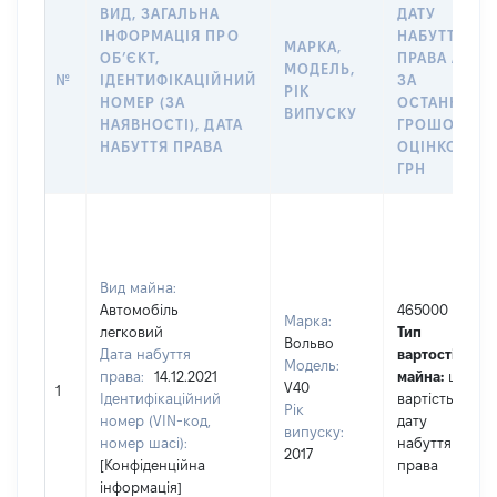
ВИД, ЗАГАЛЬНА
ДАТУ
ІНФОРМАЦІЯ ПРО
НАБУТТЯ
МАРКА,
ОБʼЄКТ,
ПРАВА АБО
МОДЕЛЬ,
№
ІДЕНТИФІКАЦІЙНИЙ
ЗА
РІК
НОМЕР (ЗА
ОСТАННЬО
ВИПУСКУ
НАЯВНОСТІ), ДАТА
ГРОШОВОЮ
НАБУТТЯ ПРАВА
ОЦІНКОЮ,
ГРН
Вид майна:
Автомобіль
465000
Марка:
легковий
Тип
Вольво
Дата набуття
вартості
Модель:
права:
14.12.2021
майна:
це
V40
1
Ідентифікаційний
вартість на
Рік
номер (VIN-код,
дату
випуску:
номер шасі):
набуття
2017
[Конфіденційна
права
інформація]