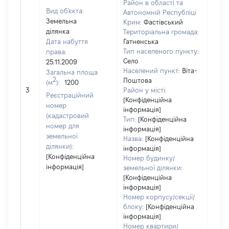
Район в області та
Вид об'єкта:
Автономній Республіці
Земельна
Крим:
Фастівський
ділянка
Територіальна громада:
Дата набуття
Гатненська
Тип населеного пункту:
права:
436
Село
25.11.2009
Тип
Населений пункт:
Віта-
Загальна площа
варт
2
Поштова
(м
):
1200
обʼє
3
Район у місті:
варт
Реєстраційний
[Конфіденційна
дату
номер
інформація]
набу
(кадастровий
Тип:
[Конфіденційна
пра
номер для
інформація]
земельної
Назва:
[Конфіденційна
ділянки):
інформація]
[Конфіденційна
Номер будинку/
інформація]
земельної ділянки:
[Конфіденційна
інформація]
Номер корпусу/секції/
блоку:
[Конфіденційна
інформація]
Номер квартири/