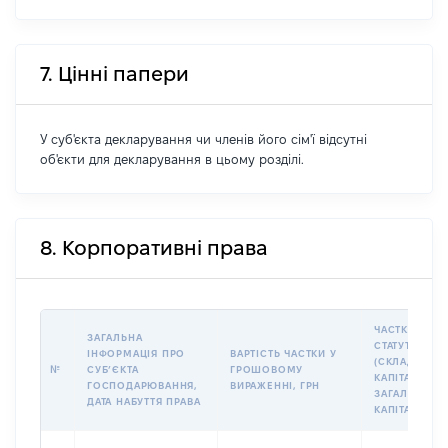
7. Цінні папери
У суб'єкта декларування чи членів його сім'ї відсутні
об'єкти для декларування в цьому розділі.
8. Корпоративні права
ЧАСТКА У
ЗАГАЛЬНА
СТАТУТНОМУ
ІНФОРМАЦІЯ ПРО
ВАРТІСТЬ ЧАСТКИ У
(СКЛАДЕНОМ
№
СУБʼЄКТА
ГРОШОВОМУ
КАПІТАЛІ (% 
ГОСПОДАРЮВАННЯ,
ВИРАЖЕННІ, ГРН
ЗАГАЛЬНОГО
ДАТА НАБУТТЯ ПРАВА
КАПІТАЛУ)