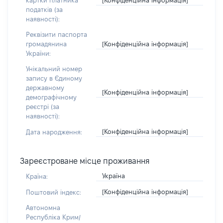
картки платника
податків (за
наявності):
Реквізити паспорта
[Конфіденційна інформація]
громадянина
України:
Унікальний номер
запису в Єдиному
державному
[Конфіденційна інформація]
демографічному
реєстрі (за
наявності):
[Конфіденційна інформація]
Дата народження:
Зареєстроване місце проживання
Україна
Країна:
[Конфіденційна інформація]
Поштовий індекс:
Автономна
Республіка Крим/