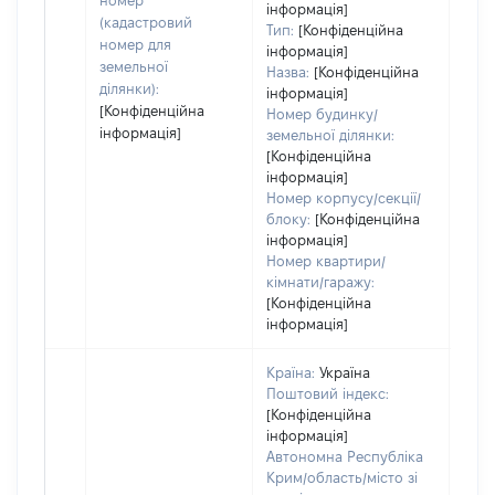
номер
інформація]
набу
(кадастровий
Тип:
[Конфіденційна
пра
номер для
інформація]
земельної
Назва:
[Конфіденційна
ділянки):
інформація]
[Конфіденційна
Номер будинку/
інформація]
земельної ділянки:
[Конфіденційна
інформація]
Номер корпусу/секції/
блоку:
[Конфіденційна
інформація]
Номер квартири/
кімнати/гаражу:
[Конфіденційна
інформація]
Країна:
Україна
Поштовий індекс:
[Конфіденційна
інформація]
Автономна Республіка
Крим/область/місто зі