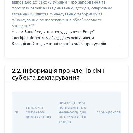
відповідно до Закону України “Про запобігання та
протидію легалізації (відмиванню) доходів, одержаних
злочинним шляхом, фінансуванню тероризму та
фінансуванню розповсюдження зброї масового
знищення”?
Члени Вищої ради правосуддя, члени Вищої
кваліфікаційної комісії суддів України, члени
Кваліфікаційно-дисциплінарної комісії прокурорів
2.2. Інформація про членів сім'ї
суб'єкта декларування
П
ПРІЗВИЩЕ, ІМʼЯ,
Б
ЗВʼЯЗОК ІЗ
ПО БАТЬКОВІ (ЗА
І
№
СУБʼЄКТОМ
НАЯВНОСТІ) ДЛЯ
ГРОМАДЯНСТВО
М
ДЕКЛАРУВАННЯ
ІДЕНТИФІКАЦІЇ В
УКРАЇНІ