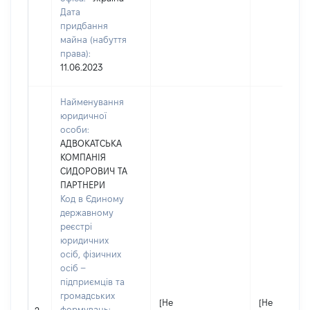
Дата
придбання
майна (набуття
права):
11.06.2023
Найменування
юридичної
особи:
АДВОКАТСЬКА
КОМПАНІЯ
СИДОРОВИЧ ТА
ПАРТНЕРИ
Код в Єдиному
державному
реєстрі
юридичних
осіб, фізичних
осіб –
підприємців та
громадських
[Не
[Не
формувань: