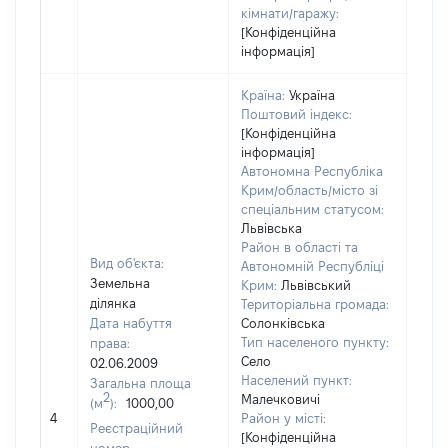
кімнати/гаражу:
[Конфіденційна
інформація]
Країна:
Україна
Поштовий індекс:
[Конфіденційна
інформація]
Автономна Республіка
Крим/область/місто зі
спеціальним статусом:
Львівська
Район в області та
Вид об'єкта:
Автономній Республіці
Земельна
Крим:
Львівський
ділянка
Територіальна громада:
Дата набуття
Солонківська
Тип населеного пункту:
права:
9681
Село
02.06.2009
Тип
Населений пункт:
Загальна площа
варт
2
Малечковичі
(м
):
1000,00
обʼє
4
Район у місті:
варт
Реєстраційний
[Конфіденційна
дату