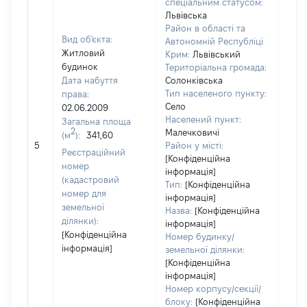
спеціальним статусом:
Львівська
Район в області та
Вид об'єкта:
Автономній Республіці
Житловий
Крим:
Львівський
будинок
Територіальна громада:
Дата набуття
Солонківська
Тип населеного пункту:
права:
629
Село
02.06.2009
Тип
Населений пункт:
Загальна площа
варт
2
Малечковичі
(м
):
341,60
обʼє
5
Район у місті:
варт
Реєстраційний
[Конфіденційна
дату
номер
інформація]
набу
(кадастровий
Тип:
[Конфіденційна
пра
номер для
інформація]
земельної
Назва:
[Конфіденційна
ділянки):
інформація]
[Конфіденційна
Номер будинку/
інформація]
земельної ділянки:
[Конфіденційна
інформація]
Номер корпусу/секції/
блоку:
[Конфіденційна