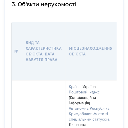
3. Об'єкти нерухомості
ВАР
ДАТ
НАБ
ВИД ТА
ПРА
ХАРАКТЕРИСТИКА
МІСЦЕЗНАХОДЖЕННЯ
№
ЗА
ОБʼЄКТА, ДАТА
ОБʼЄКТА
ОС
НАБУТТЯ ПРАВА
ГР
ОЦІ
ГРН
Країна:
Україна
Поштовий індекс:
[Конфіденційна
інформація]
Автономна Республіка
Крим/область/місто зі
спеціальним статусом:
Львівська