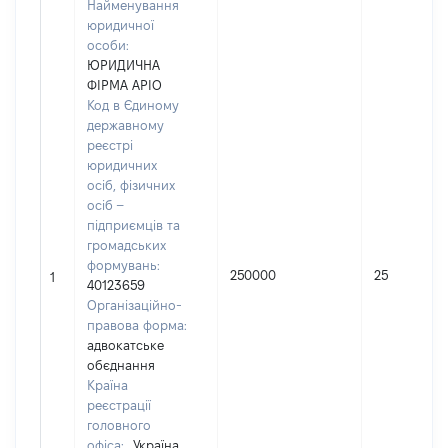
Найменування
юридичної
особи:
ЮРИДИЧНА
ФІРМА АРІО
Код в Єдиному
державному
реєстрі
юридичних
осіб, фізичних
осіб –
підприємців та
громадських
формувань:
250000
25
1
40123659
Організаційно-
правова форма:
адвокатське
обєднання
Країна
реєстрації
головного
офіса:
Україна