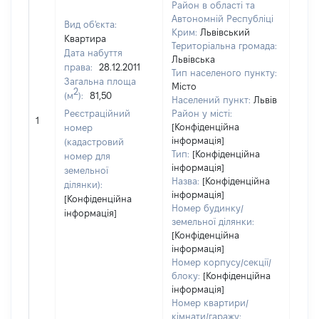
Район в області та
Автономній Республіці
Вид об'єкта:
Крим:
Львівський
Квартира
Територіальна громада:
Дата набуття
Львівська
права:
28.12.2011
Тип населеного пункту:
Загальна площа
Місто
2
(м
):
81,50
Населений пункт:
Львів
Реєстраційний
Район у місті:
[Не 
1
[Конфіденційна
номер
інформація]
(кадастровий
Тип:
[Конфіденційна
номер для
інформація]
земельної
Назва:
[Конфіденційна
ділянки):
інформація]
[Конфіденційна
Номер будинку/
інформація]
земельної ділянки:
[Конфіденційна
інформація]
Номер корпусу/секції/
блоку:
[Конфіденційна
інформація]
Номер квартири/
кімнати/гаражу: