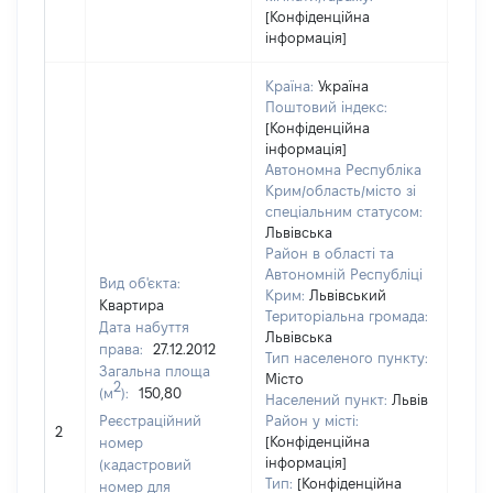
[Конфіденційна
інформація]
Країна:
Україна
Поштовий індекс:
[Конфіденційна
інформація]
Автономна Республіка
Крим/область/місто зі
спеціальним статусом:
Львівська
Район в області та
Автономній Республіці
Вид об'єкта:
Крим:
Львівський
Квартира
Територіальна громада:
Дата набуття
Львівська
права:
27.12.2012
8191
Тип населеного пункту:
Загальна площа
Тип
Місто
2
(м
):
150,80
варт
Населений пункт:
Львів
обʼє
Реєстраційний
Район у місті:
2
варт
[Конфіденційна
номер
дату
інформація]
(кадастровий
Тип:
[Конфіденційна
набу
номер для