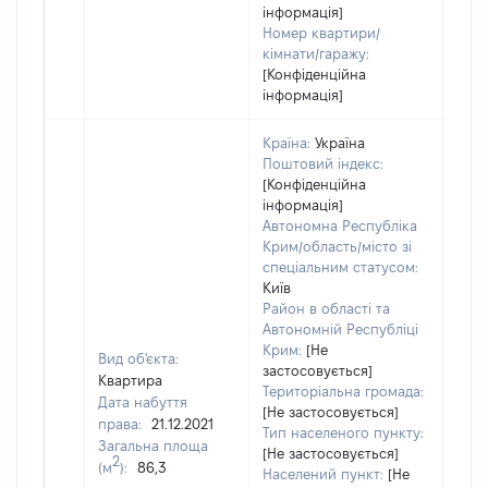
інформація]
Номер квартири/
кімнати/гаражу:
[Конфіденційна
інформація]
Країна:
Україна
Поштовий індекс:
[Конфіденційна
інформація]
Автономна Республіка
Крим/область/місто зі
спеціальним статусом:
Київ
Район в області та
Автономній Республіці
Крим:
[Не
Вид об'єкта:
застосовується]
Квартира
Територіальна громада:
Дата набуття
[Не застосовується]
права:
21.12.2021
509
Тип населеного пункту:
Загальна площа
Тип
[Не застосовується]
2
(м
):
86,3
варт
Населений пункт:
[Не