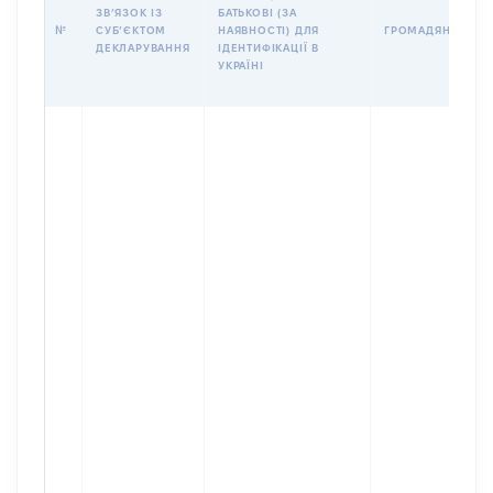
ЗВʼЯЗОК ІЗ
БАТЬКОВІ (ЗА
№
СУБʼЄКТОМ
НАЯВНОСТІ) ДЛЯ
ГРОМАДЯНСТВО
ДЕКЛАРУВАННЯ
ІДЕНТИФІКАЦІЇ В
УКРАЇНІ