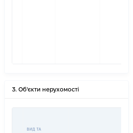
3. Об'єкти нерухомості
ВАР
ДА
НА
ВИД ТА
ПР