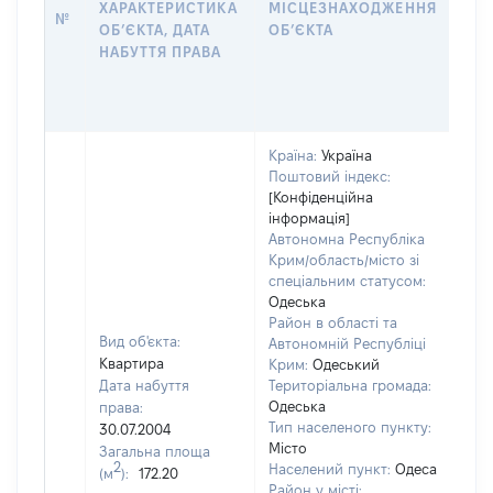
ХАРАКТЕРИСТИКА
МІСЦЕЗНАХОДЖЕННЯ
№
ЗА
ОБʼЄКТА, ДАТА
ОБʼЄКТА
ОС
НАБУТТЯ ПРАВА
ГР
ОЦ
ГР
Країна:
Україна
Поштовий індекс:
[Конфіденційна
інформація]
Автономна Республіка
Крим/область/місто зі
спеціальним статусом:
Одеська
Район в області та
Вид об'єкта:
Автономній Республіці
Квартира
Крим:
Одеський
Дата набуття
Територіальна громада:
Одеська
права:
895
Тип населеного пункту:
30.07.2004
Тип
Місто
Загальна площа
вар
2
Населений пункт:
Одеса
(м
):
172.20
обʼє
Район у місті: