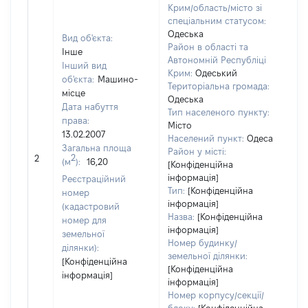
Крим/область/місто зі
спеціальним статусом:
Одеська
Вид об'єкта:
Район в області та
Інше
Автономній Республіці
Інший вид
Крим:
Одеський
об'єкта:
Машино-
Територіальна громада:
місце
Одеська
Дата набуття
340
Тип населеного пункту:
права:
Тип
Місто
13.02.2007
вар
Населений пункт:
Одеса
Загальна площа
обʼє
Район у місті:
2
2
(м
):
16,20
варт
[Конфіденційна
дат
інформація]
Реєстраційний
Тип:
[Конфіденційна
наб
номер
інформація]
пра
(кадастровий
Назва:
[Конфіденційна
номер для
інформація]
земельної
Номер будинку/
ділянки):
земельної ділянки:
[Конфіденційна
[Конфіденційна
інформація]
інформація]
Номер корпусу/секції/