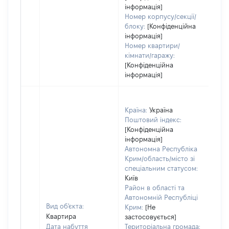
інформація]
Номер корпусу/секції/
блоку:
[Конфіденційна
інформація]
Номер квартири/
кімнати/гаражу:
[Конфіденційна
інформація]
Країна:
Україна
Поштовий індекс:
[Конфіденційна
інформація]
Автономна Республіка
Крим/область/місто зі
спеціальним статусом:
Київ
Район в області та
Автономній Республіці
Вид об'єкта:
Крим:
[Не
Квартира
застосовується]
Дата набуття
Територіальна громада: