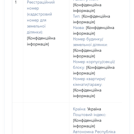
1
Реєстраційний
варт
[Конфіденційна
номер
дат
інформація]
(кадастровий
Тип:
[Конфіденційна
наб
номер для
інформація]
пра
земельної
Назва:
[Конфіденційна
ділянки):
інформація]
[Конфіденційна
Номер будинку/
інформація]
земельної ділянки:
[Конфіденційна
інформація]
Номер корпусу/секції/
блоку:
[Конфіденційна
інформація]
Номер квартири/
кімнати/гаражу:
[Конфіденційна
інформація]
Країна:
Україна
Поштовий індекс:
[Конфіденційна
інформація]
Автономна Республіка