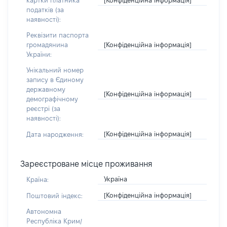
картки платника
податків (за
наявності):
Реквізити паспорта
[Конфіденційна інформація]
громадянина
України:
Унікальний номер
запису в Єдиному
державному
[Конфіденційна інформація]
демографічному
реєстрі (за
наявності):
[Конфіденційна інформація]
Дата народження:
Зареєстроване місце проживання
Україна
Країна:
[Конфіденційна інформація]
Поштовий індекс:
Автономна
Республіка Крим/