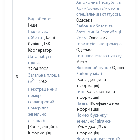
Автономна Республіка
Крим/область/місто зі
спеціальним статусом:
Вид об'єкта:
Одеська
Інше
Район в області та
Інший вид
Автономній Республіці
об'єкта:
Дачні
Крим:
Одеський
будівлі ДБК
Територіальна громада:
Одеська
Кооператор
Тип населеного пункту:
Дата набуття
Місто
права:
Населений пункт:
Одеса
22.04.2005
Район у місті:
Загальна площа
[Не 
6
2
[Конфіденційна
(м
):
29.2
інформація]
Реєстраційний
Тип:
[Конфіденційна
номер
інформація]
(кадастровий
Назва:
[Конфіденційна
номер для
інформація]
земельної
Номер будинку/
ділянки):
земельної ділянки:
[Конфіденційна
[Конфіденційна
інформація]
інформація]
Номер корпусу/секції/