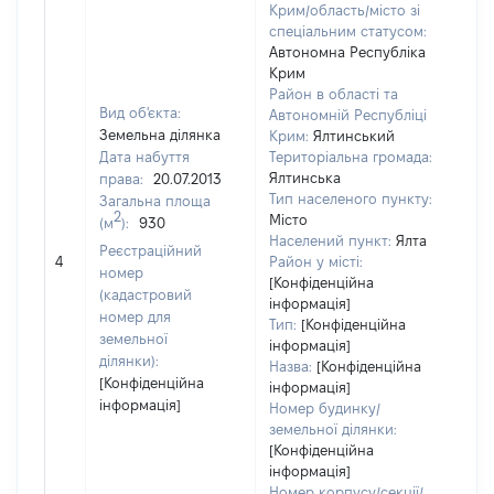
Крим/область/місто зі
спеціальним статусом:
Автономна Республіка
Крим
Район в області та
Вид об'єкта:
Автономній Республіці
Земельна ділянка
Крим:
Ялтинський
Дата набуття
Територіальна громада:
Ялтинська
права:
20.07.2013
585
Тип населеного пункту:
Загальна площа
Тип
2
Місто
(м
):
930
вар
Населений пункт:
Ялта
обʼє
Реєстраційний
4
Район у місті:
варт
номер
[Конфіденційна
дат
(кадастровий
інформація]
наб
номер для
Тип:
[Конфіденційна
пра
земельної
інформація]
ділянки):
Назва:
[Конфіденційна
[Конфіденційна
інформація]
інформація]
Номер будинку/
земельної ділянки:
[Конфіденційна
інформація]
Номер корпусу/секції/