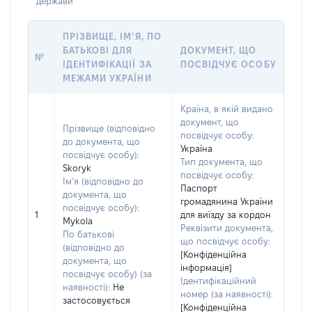
держави
ПРІЗВИЩЕ, ІМ’Я, ПО
БАТЬКОВІ ДЛЯ
ДОКУМЕНТ, ЩО
№
ІДЕНТИФІКАЦІЇ ЗА
ПОСВІДЧУЄ ОСОБУ
МЕЖАМИ УКРАЇНИ
Країна, в якій видано
документ, що
Прізвище (відповідно
посвідчує особу:
до документа, що
Україна
посвідчує особу):
Тип документа, що
Skoryk
посвідчує особу:
Ім’я (відповідно до
Паспорт
документа, що
громадянина України
посвідчує особу):
1
для виїзду за кордон
Mykola
Реквізити документа,
По батькові
що посвідчує особу:
(відповідно до
[Конфіденційна
документа, що
інформація]
посвідчує особу) (за
Ідентифікаційний
наявності):
Не
номер (за наявності):
застосовується
[Конфіденційна