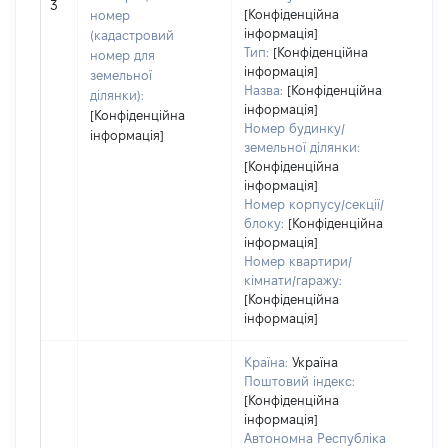
[Не 
3
[Конфіденційна
номер
інформація]
(кадастровий
Тип:
[Конфіденційна
номер для
інформація]
земельної
Назва:
[Конфіденційна
ділянки):
інформація]
[Конфіденційна
Номер будинку/
інформація]
земельної ділянки:
[Конфіденційна
інформація]
Номер корпусу/секції/
блоку:
[Конфіденційна
інформація]
Номер квартири/
кімнати/гаражу:
[Конфіденційна
інформація]
Країна:
Україна
Поштовий індекс:
[Конфіденційна
інформація]
Автономна Республіка