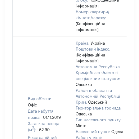
блоку:
[Конфіденційна
інформація]
Номер квартири/
кімнати/гаражу:
[Конфіденційна
інформація]
Країна:
Україна
Поштовий індекс:
[Конфіденційна
інформація]
Автономна Республіка
Крим/область/місто зі
спеціальним статусом:
Одеська
Район в області та
Автономній Республіці
Вид об'єкта:
Крим:
Одеський
Офіс
Територіальна громада:
Дата набуття
Одеська
права:
01.11.2019
Тип населеного пункту:
Загальна площа
Місто
2
(м
):
62.90
Населений пункт:
Одеса
Реєстраційний
Район у місті: