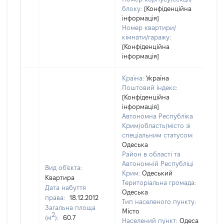
блоку:
[Конфіденційна
інформація]
Номер квартири/
кімнати/гаражу:
[Конфіденційна
інформація]
Країна:
Україна
Поштовий індекс:
[Конфіденційна
інформація]
Автономна Республіка
Крим/область/місто зі
спеціальним статусом:
Одеська
Район в області та
Автономній Республіці
Вид об'єкта:
Крим:
Одеський
Квартира
Територіальна громада:
Дата набуття
Одеська
права:
18.12.2012
Тип населеного пункту:
Загальна площа
Місто
2
(м
):
60.7
Населений пункт:
Одеса