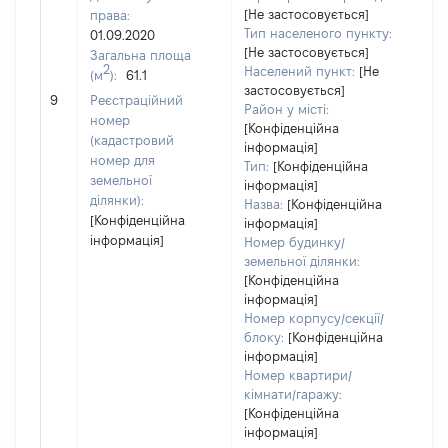
[Не застосовується]
права:
Тип населеного пункту:
01.09.2020
[Не застосовується]
Загальна площа
2
Населений пункт:
[Не
(м
):
61.1
застосовується]
[Не 
9
Реєстраційний
Район у місті:
номер
[Конфіденційна
(кадастровий
інформація]
номер для
Тип:
[Конфіденційна
земельної
інформація]
ділянки):
Назва:
[Конфіденційна
[Конфіденційна
інформація]
інформація]
Номер будинку/
земельної ділянки:
[Конфіденційна
інформація]
Номер корпусу/секції/
блоку:
[Конфіденційна
інформація]
Номер квартири/
кімнати/гаражу:
[Конфіденційна
інформація]