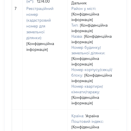
(м
):
1274.00
Дальник
обʼє
7
Реєстраційний
Район у місті:
варт
[Конфіденційна
номер
дат
інформація]
(кадастровий
наб
Тип:
[Конфіденційна
номер для
пра
інформація]
земельної
Назва:
[Конфіденційна
ділянки):
інформація]
[Конфіденційна
Номер будинку/
інформація]
земельної ділянки:
[Конфіденційна
інформація]
Номер корпусу/секції/
блоку:
[Конфіденційна
інформація]
Номер квартири/
кімнати/гаражу:
[Конфіденційна
інформація]
Країна:
Україна
Поштовий індекс:
[Конфіденційна