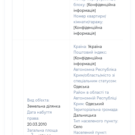
блоку:
[Конфіденційна
інформація]
Номер квартири/
кімнати/гаражу:
[Конфіденційна
інформація]
Країна:
Україна
Поштовий індекс:
[Конфіденційна
інформація]
Автономна Республіка
Крим/область/місто зі
спеціальним статусом:
Одеська
Район в області та
Автономній Республіці
Вид об'єкта:
Крим:
Одеський
Земельна ділянка
Територіальна громада:
Дата набуття
Дальницька
права:
Тип населеного пункту:
2571
20.03.2010
Село
Тип
Загальна площа
Населений пункт:
вар
2