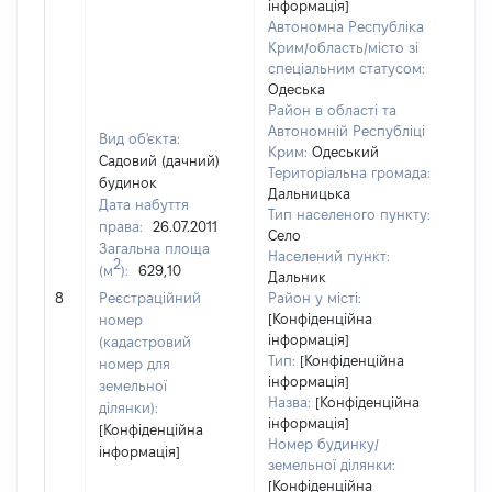
інформація]
Автономна Республіка
Крим/область/місто зі
спеціальним статусом:
Одеська
Район в області та
Автономній Республіці
Вид об'єкта:
Крим:
Одеський
Садовий (дачний)
Територіальна громада:
будинок
Дальницька
Дата набуття
Тип населеного пункту:
права:
26.07.2011
Село
Загальна площа
Населений пункт:
2
(м
):
629,10
Дальник
[Не 
8
Реєстраційний
Район у місті:
[Конфіденційна
номер
інформація]
(кадастровий
Тип:
[Конфіденційна
номер для
інформація]
земельної
Назва:
[Конфіденційна
ділянки):
інформація]
[Конфіденційна
Номер будинку/
інформація]
земельної ділянки:
[Конфіденційна