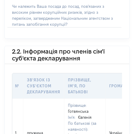
Чи належить Ваша посада до посад, пов'язаних з
високим рівнем корупційних ризиків, згідно з
переліком, затвердженим Національним агентством з
питань запобігання корупції?
2.2. Інформація про членів сім'ї
суб'єкта декларування
ЗВ'ЯЗОК ІЗ
ПРІЗВИЩЕ,
№
СУБ'ЄКТОМ
ІМ'Я, ПО
ГРОМАДЯН
ДЕКЛАРУВАННЯ
БАТЬКОВІ
Прізвище:
Готвянська
Ім'я:
Євгенія
По батькові (за
наявності):
1
дружина
Україна