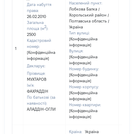
Населений пункт:
Дата набуття
Лобкова Балка /
права:
Хорольський район /
26.02.2010
Полтавська область /
Загальна
2
Україна
площа (м
):
Тип вулиці:
2500
[Конфіденційна
Кадастровий
інформація]
номер:
1
40000
Вулиця:
[Конфіденційна
[Конфіденційна
інформація]
інформація]
Декларує:
Номер будинку:
Прізвище:
[Конфіденційна
МУХТАРОВ
інформація]
Ім'я:
Номер корпусу:
ФАХРАДДІН
[Конфіденційна
По батькові (за
інформація]
наявності):
Номер квартири:
АЛАДДІН-ОГЛИ
[Конфіденційна
інформація]
Країна:
Україна