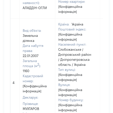
Номер квартири:
наявності):
[Конфіденційна
АЛАДДІН-ОГЛИ
інформація]
Країна:
Україна
Поштовий індекс:
Вид об'єкта:
[Конфіденційна
Земельна
інформація]
ділянка
Населений пункт:
Дата набуття
Слобожанське /
права:
Дніпровський район
22.01.2007
/ Дніпропетровська
Загальна
2
область / Україна
площа (м
):
Тип вулиці:
1160
[Конфіденційна
Кадастровий
інформація]
[Не
номер:
4
Вулиця:
відом
[Конфіденційна
[Конфіденційна
інформація]
інформація]
Декларує:
Номер будинку:
Прізвище:
[Конфіденційна
МУХТАРОВ
інформація]