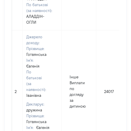
По батькові
(за наявності):
АЛАДДІН-
ОГЛИ
Джерело
доходу:
Прізвище:
Готвянська
Ім'я:
Євгенія
По
Інше
батькові
Виплати
(за
по
наявності):
2
24017
догляду
Іванівна
за
Декларує:
дитиною
дружина
Прізвище:
Готвянська
Ім'я:
Євгенія