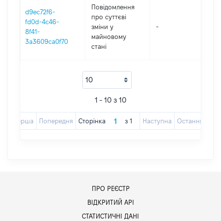
Повідомлення
d9ec72f6-
про суттєві
fd0d-4c46-
зміни y
-
201
8f41-
майновому
3a3609ca0f70
стані
1 - 10 з 10
Перша
Попередня
Сторінка
з
1
Наступна
Остання
ПРО РЕЄСТР
ВІДКРИТИЙ АРІ
СТАТИСТИЧНІ ДАНІ