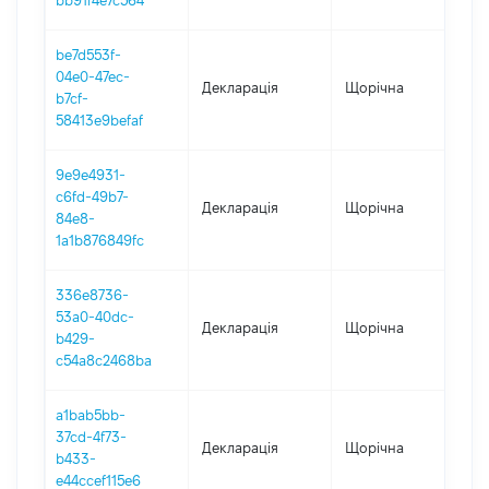
bb91f4e7c564
be7d553f-
04e0-47ec-
Декларація
Щорічна
202
b7cf-
58413e9befaf
9e9e4931-
c6fd-49b7-
Декларація
Щорічна
202
84e8-
1a1b876849fc
336e8736-
53a0-40dc-
Декларація
Щорічна
202
b429-
c54a8c2468ba
a1bab5bb-
37cd-4f73-
Декларація
Щорічна
202
b433-
e44ccef115e6