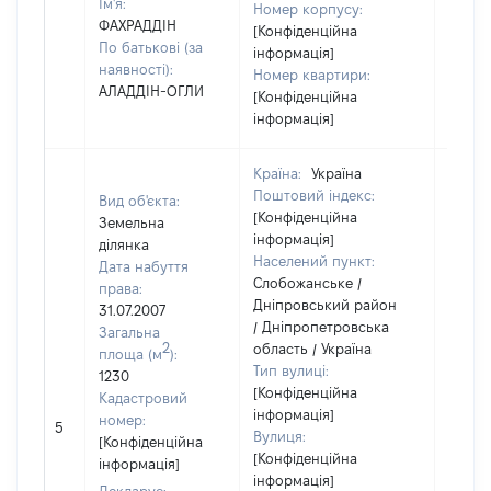
Ім'я:
Номер корпусу:
ФАХРАДДІН
[Конфіденційна
По батькові (за
інформація]
наявності):
Номер квартири:
АЛАДДІН-ОГЛИ
[Конфіденційна
інформація]
Країна:
Україна
Поштовий індекс:
Вид об'єкта:
[Конфіденційна
Земельна
інформація]
ділянка
Населений пункт:
Дата набуття
Слобожанське /
права:
Дніпровський район
31.07.2007
/ Дніпропетровська
Загальна
2
область / Україна
площа (м
):
Тип вулиці:
1230
[Конфіденційна
Кадастровий
інформація]
номер:
5
2000
Вулиця:
[Конфіденційна
[Конфіденційна
інформація]
інформація]