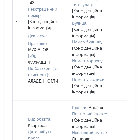
142
Тип вулиці:
Реєстраційний
[Конфіденційна
номер:
інформація]
7
16518
[Конфіденційна
Вулиця:
інформація]
[Конфіденційна
Декларує:
інформація]
Номер будинку:
Прізвище:
[Конфіденційна
МУХТАРОВ
інформація]
Ім'я:
Номер корпусу:
ФАХРАДДІН
[Конфіденційна
По батькові (за
інформація]
наявності):
Номер квартири:
АЛАДДІН-ОГЛИ
[Конфіденційна
інформація]
Країна:
Україна
Поштовий індекс:
Вид об'єкта:
[Конфіденційна
Квартира
інформація]
Дата набуття
Населений пункт:
права:
Дніпрове /