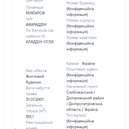
Декларує:
Номер будинку:
Прізвище:
[Конфіденційна
МУХТАРОВ
інформація]
Ім'я:
Номер корпусу:
ФАХРАДДІН
[Конфіденційна
По батькові (за
інформація]
наявності):
Номер квартири:
АЛАДДІН-ОГЛИ
[Конфіденційна
інформація]
Країна:
Україна
Поштовий індекс:
Вид об'єкта:
[Конфіденційна
Житловий
інформація]
будинок
Населений пункт:
Дата набуття
Слобожанське /
права:
Дніпровський район
31.07.2007
/ Дніпропетровська
Загальна
2
область / Україна
площа (м
):
Тип вулиці:
551,1
[Конфіденційна
Реєстраційний
інформація]
[Не
номер: