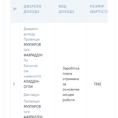
ДЖЕРЕЛО
ВИД
РОЗМІР
№
ДОХОДУ
ДОХОДУ
(ВАРТІСТЬ)
Джерело
доходу:
Прізвище:
МУХТАРОВ
Ім'я:
ФАХРАДДІН
По
батькові
Заробітна
(за
плата
наявності):
отримана
АЛАДДІН-
1
за
7342
ОГЛИ
основним
Декларує:
місцем
роботи
Прізвище:
МУХТАРОВ
Ім'я:
ФАХРАДДІН