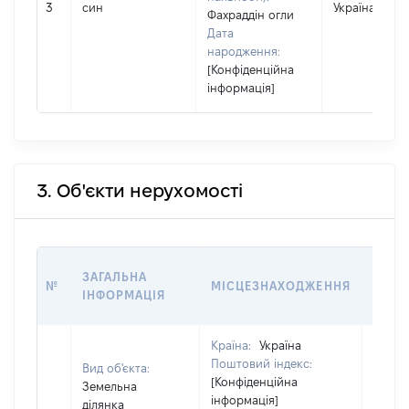
3
син
Україна
Фахраддін огли
Дата
народження:
[Конфіденційна
інформація]
3. Об'єкти нерухомості
ВАРТ
ЗАГАЛЬНА
№
МІСЦЕЗНАХОДЖЕННЯ
НА Д
ІНФОРМАЦІЯ
НАБУ
Країна:
Україна
Поштовий індекс:
Вид об'єкта:
[Конфіденційна
Земельна
інформація]
ділянка