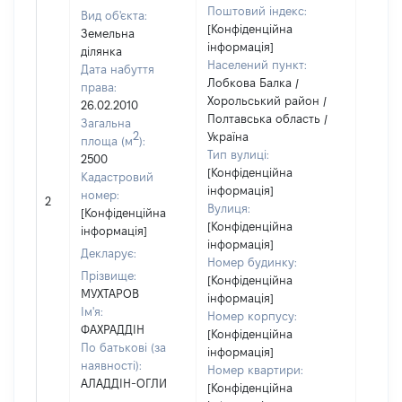
Поштовий індекс:
Вид об'єкта:
[Конфіденційна
Земельна
інформація]
ділянка
Населений пункт:
Дата набуття
Лобкова Балка /
права:
Хорольський район /
26.02.2010
Полтавська область /
Загальна
2
Україна
площа (м
):
Тип вулиці:
2500
[Конфіденційна
Кадастровий
інформація]
номер:
2
40000
Вулиця:
[Конфіденційна
[Конфіденційна
інформація]
інформація]
Декларує:
Номер будинку:
Прізвище:
[Конфіденційна
МУХТАРОВ
інформація]
Ім'я:
Номер корпусу:
ФАХРАДДІН
[Конфіденційна
По батькові (за
інформація]
наявності):
Номер квартири:
АЛАДДІН-ОГЛИ
[Конфіденційна