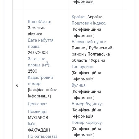
інформація]
Країна:
Україна
Вид об'єкта:
Поштовий індекс:
Земельна
[Конфіденційна
ділянка
інформація]
Дата набуття
Населений пункт:
права:
Пишне / Лубенський
24.07.2008
район / Полтавська
Загальна
область / Україна
2
площа (м
):
Тип вулиці:
2500
[Конфіденційна
Кадастровий
інформація]
номер:
Вулиця:
3
13975
[Конфіденційна
[Конфіденційна
інформація]
інформація]
Декларує:
Номер будинку:
[Конфіденційна
Прізвище:
інформація]
МУХТАРОВ
Номер корпусу:
Ім'я:
[Конфіденційна
ФАХРАДДІН
інформація]
По батькові (за