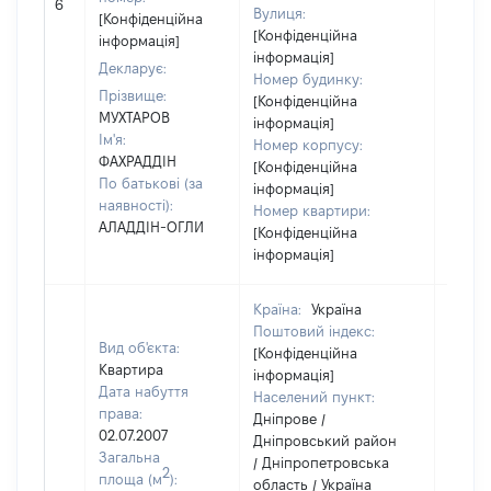
6
Вулиця:
відом
[Конфіденційна
[Конфіденційна
інформація]
інформація]
Декларує:
Номер будинку:
Прізвище:
[Конфіденційна
МУХТАРОВ
інформація]
Ім'я:
Номер корпусу:
ФАХРАДДІН
[Конфіденційна
По батькові (за
інформація]
наявності):
Номер квартири:
АЛАДДІН-ОГЛИ
[Конфіденційна
інформація]
Країна:
Україна
Поштовий індекс:
Вид об'єкта:
[Конфіденційна
Квартира
інформація]
Дата набуття
Населений пункт:
права:
Дніпрове /
02.07.2007
Дніпровський район
Загальна
/ Дніпропетровська
2
площа (м
):
область / Україна