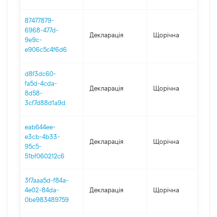
87477879-
6968-477d-
Декларація
Щорічна
202
9e9c-
e906c5c4f6d6
d8f3dc60-
fa5d-4cda-
Декларація
Щорічна
201
8d58-
3cf7d88d1a9d
eab644ee-
e3cb-4b33-
Декларація
Щорічна
201
95c5-
51bf060212c6
3f7aaa5d-f84a-
4e02-84da-
Декларація
Щорічна
201
0be983489759