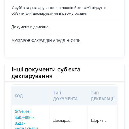
У суб'єкта декларування чи членів його сім'ї відсутні
об'єкти для декларування в цьому розділі.
Документ підписано:
МУХТАРОВ ФАХРАДДІН АЛАДДІН-ОГЛИ
Інші документи суб'єкта
декларування
ТИП
ТИП
КОД
ПЕ
ДОКУМЕНТА
ДЕКЛАРАЦІЇ
7a2cbdd1-
3af5-489c-
Декларація
Щорічна
202
8a23-