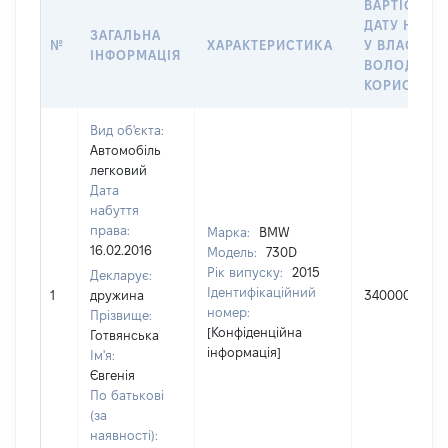
ВАРТІСТЬ Н
ДАТУ НАБУ
ЗАГАЛЬНА
№
ХАРАКТЕРИСТИКА
У ВЛАСНІСТ
ІНФОРМАЦІЯ
ВОЛОДІННЯ
КОРИСТУВ
Вид об'єкта:
Автомобіль
легковий
Дата
набуття
права:
Марка:
BMW
16.02.2016
Модель:
730D
Рік випуску:
2015
Декларує:
Ідентифікаційний
1
дружина
3400000
номер:
Прізвище:
[Конфіденційна
Готвянська
інформація]
Ім'я:
Євгенія
По батькові
(за
наявності):