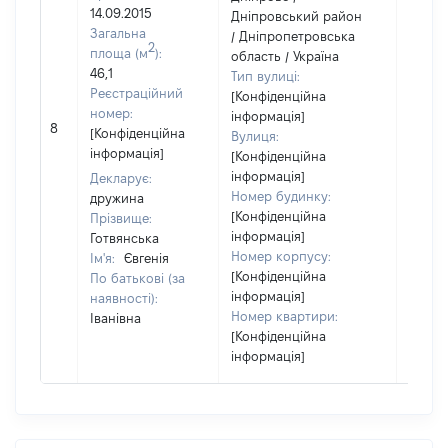
14.09.2015
Дніпровський район
Загальна
/ Дніпропетровська
2
площа (м
):
область / Україна
46,1
Тип вулиці:
Реєстраційний
[Конфіденційна
номер:
інформація]
8
49966
[Конфіденційна
Вулиця:
інформація]
[Конфіденційна
інформація]
Декларує:
Номер будинку:
дружина
[Конфіденційна
Прізвище:
інформація]
Готвянська
Номер корпусу:
Ім'я:
Євгенія
[Конфіденційна
По батькові (за
інформація]
наявності):
Номер квартири:
Іванівна
[Конфіденційна
інформація]