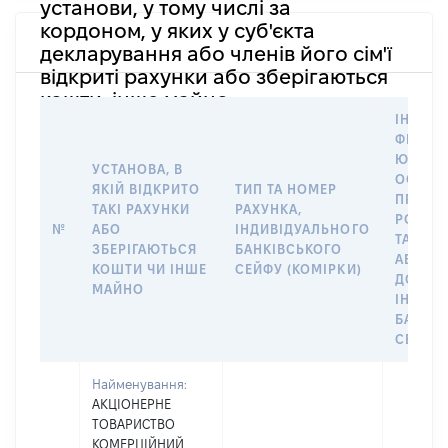
установи, у тому числі за
кордоном, у яких у суб'єкта
декларування або членів його сім'ї
відкриті рахунки або зберігаються
кошти, інше майно
ІНФОР
ФІЗИЧН
ЮРИДИ
УСТАНОВА, В
ОСОБУ,
ЯКІЙ ВІДКРИТО
ТИП ТА НОМЕР
ПРАВО
ТАКІ РАХУНКИ
РАХУНКА,
РОЗПО
№
АБО
ІНДИВІДУАЛЬНОГО
ТАКИМ
ЗБЕРІГАЮТЬСЯ
БАНКІВСЬКОГО
АБО М
КОШТИ ЧИ ІНШЕ
СЕЙФУ (КОМІРКИ)
ДО
МАЙНО
ІНДИВ
БАНКІ
СЕЙФУ 
Найменування:
АКЦІОНЕРНЕ
ТОВАРИСТВО
КОМЕРЦІЙНИЙ