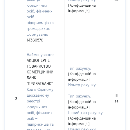
юридичних
[Конфіденційна
інформація]
осіб, фізичних
осіб –
підприємців та
громадських
формувань:
14360570
Найменування:
АКЦІОНЕРНЕ
ТОВАРИСТВО
Тип рахунку:
КОМЕРЦІЙНИЙ
[Конфіденційна
БАНК
інформація]
"ПРИВАТБАНК"
Номер рахунку:
Код в Єдиному
державному
[Не
Тип рахунку:
3
реєстрі
застосо
[Конфіденційна
юридичних
інформація]
осіб, фізичних
Інший тип рахунку:
[Конфіденційна
осіб –
інформація]
підприємців та
Номер рахунку: