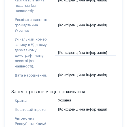
картки платника
податків (за
наявності):
Реквізити паспорта
[Конфіденційна інформація]
громадянина
України:
Унікальний номер
запису в Єдиному
державному
[Конфіденційна інформація]
демографічному
реєстрі (за
наявності):
[Конфіденційна інформація]
Дата народження:
Зареєстроване місце проживання
Україна
Країна:
[Конфіденційна інформація]
Поштовий індекс:
Автономна
Республіка Крим/