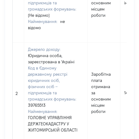
підприємців та
основним
інформ
громадських формувань:
місцем
[Не відомо]
роботи
Найменування:
не
відомо
Джерело доходу:
Юридична особа,
зареєстрована в Україні
Код в Єдиному
державному реєстрі
Заробітна
юридичних осіб,
плата
фізичних осіб –
отримана
підприємців та
за
141693
2
громадських формувань:
основним
39765513
місцем
Найменування:
роботи
ГОЛОВНЕ УПРАВЛІННЯ
ДЕРЖГЕОКАДАСТРУ У
ЖИТОМИРСЬКІЙ ОБЛАСТІ