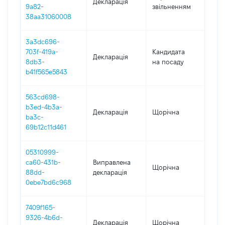
Декларація
-
9a82-
звільненням
05.
38aa31060008
3a3dc696-
703f-419a-
Кандидата
Декларація
202
8db3-
на посаду
b41f565e5843
563cd698-
b3ed-4b3a-
Декларація
Щорічна
202
ba3c-
69b12c11d461
05310999-
ca60-431b-
Виправлена
Щорічна
202
88dd-
декларація
0ebe7bd6c968
7409f165-
9326-4b6d-
Декларація
Щорічна
202