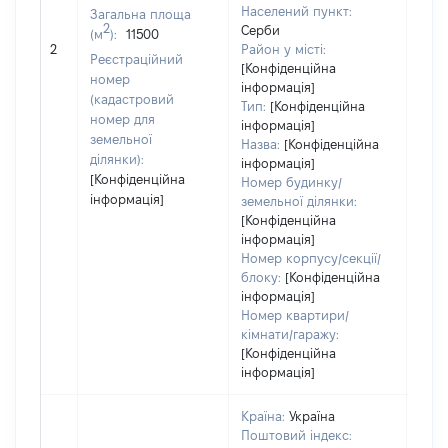
Населений пункт:
Загальна площа
2
Серби
(м
):
11500
[Не
2
Район у місті:
заст
Реєстраційний
[Конфіденційна
номер
інформація]
(кадастровий
Тип:
[Конфіденційна
номер для
інформація]
земельної
Назва:
[Конфіденційна
ділянки):
інформація]
[Конфіденційна
Номер будинку/
інформація]
земельної ділянки:
[Конфіденційна
інформація]
Номер корпусу/секції/
блоку:
[Конфіденційна
інформація]
Номер квартири/
кімнати/гаражу:
[Конфіденційна
інформація]
Країна:
Україна
Поштовий індекс: