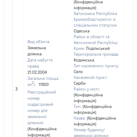
[Конфіденційна
інформація]
Автономна Республіка
Крим/область/місто зі
спеціальним статусом:
Одеська
Район в області та
Вид об'єкта:
Автономній Республіці
Земельна
Крим:
Подільський
ділянка
Територіальна громада:
Дата набуття
Кодимська
Тип населеного пункту:
права:
Село
21.02.2004
Населений пункт:
Загальна площа
2
Серби
(м
):
11500
[Не
3
Район у місті:
заст
Реєстраційний
[Конфіденційна
номер
інформація]
(кадастровий
Тип:
[Конфіденційна
номер для
інформація]
земельної
Назва:
[Конфіденційна
ділянки):
інформація]
[Конфіденційна
Номер будинку/
інформація]
земельної ділянки: