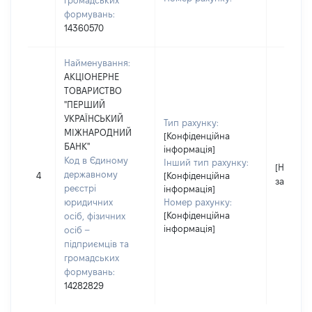
громадських
формувань:
14360570
Найменування:
АКЦІОНЕРНЕ
ТОВАРИСТВО
"ПЕРШИЙ
УКРАЇНСЬКИЙ
Тип рахунку:
МІЖНАРОДНИЙ
[Конфіденційна
БАНК"
інформація]
Код в Єдиному
Інший тип рахунку:
[Не
державному
4
[Конфіденційна
застосо
реєстрі
інформація]
юридичних
Номер рахунку:
[Конфіденційна
осіб, фізичних
інформація]
осіб –
підприємців та
громадських
формувань:
14282829