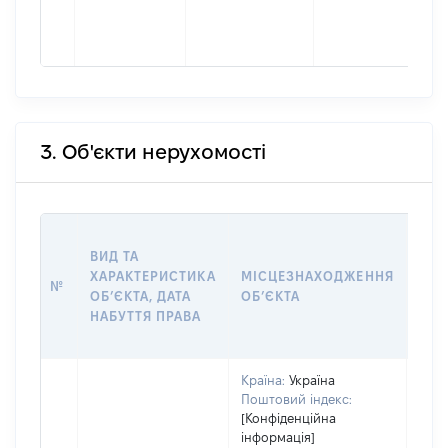
3. Об'єкти нерухомості
ВАР
ВИД ТА
ДАТ
ХАРАКТЕРИСТИКА
МІСЦЕЗНАХОДЖЕННЯ
ПРА
№
ОБʼЄКТА, ДАТА
ОБʼЄКТА
ОС
НАБУТТЯ ПРАВА
ГР
ОЦІ
Країна:
Україна
Поштовий індекс:
[Конфіденційна
інформація]