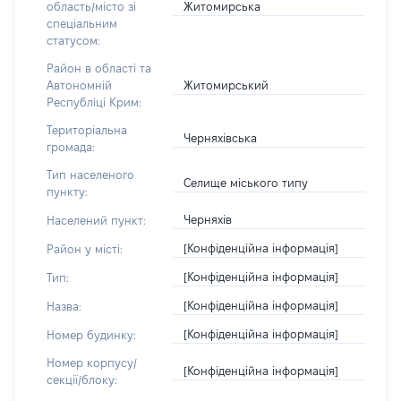
Житомирська
область/місто зі
спеціальним
статусом:
Район в області та
Житомирський
Автономній
Республіці Крим:
Територіальна
Черняхівська
громада:
Тип населеного
Селище міського типу
пункту:
Черняхів
Населений пункт:
[Конфіденційна інформація]
Район у місті:
[Конфіденційна інформація]
Тип:
[Конфіденційна інформація]
Назва:
[Конфіденційна інформація]
Номер будинку:
Номер корпусу/
[Конфіденційна інформація]
секції/блоку: