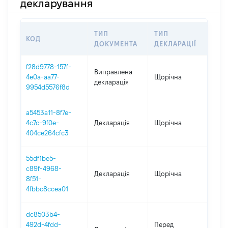
декларування
ТИП
ТИП
КОД
ПЕ
ДОКУМЕНТА
ДЕКЛАРАЦІЇ
f28d9778-157f-
Виправлена
4e0a-aa77-
Щорічна
202
декларація
9954d5576f8d
a5453a11-8f7e-
4c7c-9f0e-
Декларація
Щорічна
202
404ce264cfc3
55df1be5-
c89f-4968-
Декларація
Щорічна
202
8f51-
4fbbc8ccea01
dc8503b4-
01.0
492d-4fdd-
Перед