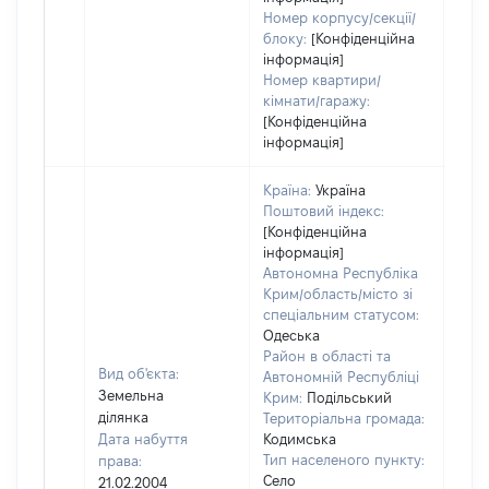
Номер корпусу/секції/
блоку:
[Конфіденційна
інформація]
Номер квартири/
кімнати/гаражу:
[Конфіденційна
інформація]
Країна:
Україна
Поштовий індекс:
[Конфіденційна
інформація]
Автономна Республіка
Крим/область/місто зі
спеціальним статусом:
Одеська
Район в області та
Вид об'єкта:
Автономній Республіці
Земельна
Крим:
Подільський
ділянка
Територіальна громада:
Дата набуття
Кодимська
Тип населеного пункту:
права:
Село
21.02.2004