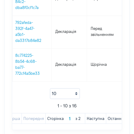
84c2-
dba8f0cf1c7a
792afeda-
01.0
392f-4a47-
Перед
Декларація
-
a5b1-
звільненням
02.
da3317b84e82
8c774225-
8b54-4c68-
Декларація
Щорічна
202
ba77-
772cf4a5be33
1 - 10 з 16
Перша
Попередня
Сторінка
з
2
Наступна
Остання