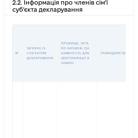
2.2. Інформація про членів сім'ї
суб'єкта декларування
П
І
Б
ПРІЗВИЩЕ, ІМʼЯ,
І
ЗВʼЯЗОК ІЗ
ПО БАТЬКОВІ (ЗА
№
СУБʼЄКТОМ
НАЯВНОСТІ) ДЛЯ
ГРОМАДЯНСТВО
У
ДЕКЛАРУВАННЯ
ІДЕНТИФІКАЦІЇ В
Д
УКРАЇНІ