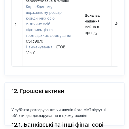
зареєстрована в Україні
Код в Єдиному
державному реєстрі
Дохід від
юридичних осіб,
надання
фізичних осіб –
4969
4
майна в
підприємців та
оренду
громадських формувань:
05439870
Найменування:
СТОВ
"Лан"
12. Грошові активи
У суб'єкта декларування чи членів його сім'ї відсутні
об'єкти для декларування в цьому розділі.
12.1. Банківські та інші фінансові