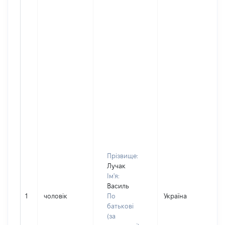
Прізвище:
Лучак
Ім'я:
Василь
1
чоловік
По
Україна
Д
батькові
(за