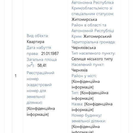
Автономна Республіка
Крим/область/місто зі
спеціальним статусом:
Житомирська
Район в області та
Автономній Республіці
Вид об'єкта:
Крим:
Житомирський
Квартира
Територіальна громада:
Дата набуття
Черняхівська
Тип населеного пункту:
права:
21.01.1987
Селище міського типу
Загальна площа
2
Населений пункт:
(м
):
58,41
Черняхів
[Не
Реєстраційний
1
Район у місті:
заст
номер
[Конфіденційна
(кадастровий
інформація]
номер для
Тип:
[Конфіденційна
земельної
інформація]
ділянки):
Назва:
[Конфіденційна
[Конфіденційна
інформація]
інформація]
Номер будинку/
земельної ділянки:
[Конфіденційна
інформація]