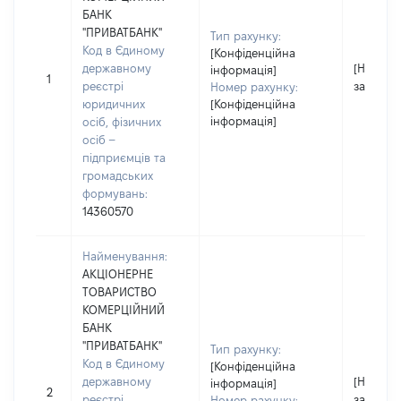
БАНК
"ПРИВАТБАНК"
Тип рахунку:
Код в Єдиному
[Конфіденційна
державному
[Не
інформація]
1
реєстрі
застосо
Номер рахунку:
юридичних
[Конфіденційна
інформація]
осіб, фізичних
осіб –
підприємців та
громадських
формувань:
14360570
Найменування:
АКЦІОНЕРНЕ
ТОВАРИСТВО
КОМЕРЦІЙНИЙ
БАНК
"ПРИВАТБАНК"
Тип рахунку:
Код в Єдиному
[Конфіденційна
державному
[Не
інформація]
2
реєстрі
застосо
Номер рахунку: