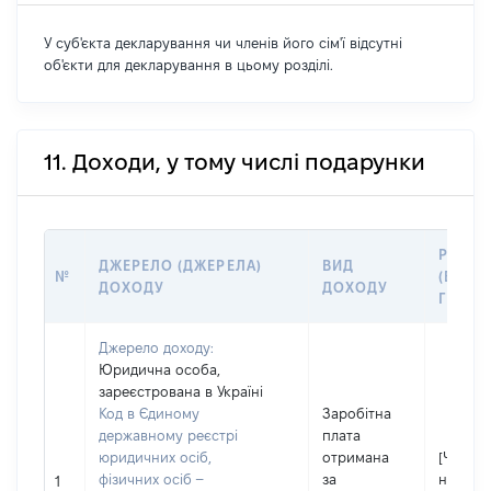
У суб'єкта декларування чи членів його сім'ї відсутні
об'єкти для декларування в цьому розділі.
11. Доходи, у тому числі подарунки
РОЗМІ
ДЖЕРЕЛО (ДЖЕРЕЛА)
ВИД
№
(ВАРТІ
ДОХОДУ
ДОХОДУ
ГРН
Джерело доходу:
Юридична особа,
зареєстрована в Україні
Код в Єдиному
Заробітна
державному реєстрі
плата
юридичних осіб,
отримана
[Член сі
фізичних осіб –
за
не над
1