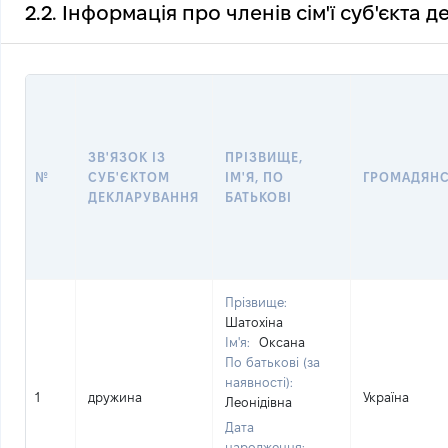
2.2. Інформація про членів сім'ї суб'єкта 
ЗВ'ЯЗОК ІЗ
ПРІЗВИЩЕ,
№
СУБ'ЄКТОМ
ІМ'Я, ПО
ГРОМАДЯН
ДЕКЛАРУВАННЯ
БАТЬКОВІ
Прізвище:
Шатохіна
Ім'я:
Оксана
По батькові (за
наявності):
1
дружина
Україна
Леонідівна
Дата
народження: