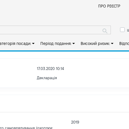
Й
ПРО РЕЄСТР
ш
атегорія посади:
Період подання:
Високий ризик:
Відп
17.03.2020 10:14
Декларація
2019
ого самоврядування (охоплює