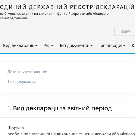
ЄДИНИЙ ДЕРЖАВНИЙ РЕЄСТР ДЕКЛАРАЦІ
осіб, уповноважених на виконання функцій держави або місцевого
самоврядування
Вид декларації:
Рік:
Тип документа:
Тип посади:
К
Дата та час подання:
Тип документа:
1. Вид декларації та звітний період
Щорічна
особи, уповноваженої на виконання функцій держави або місцев