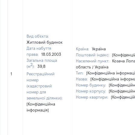
Вид об'єкта:
Житловий будинок
Дата набуття
Країна:
Україна
права:
18.03.2003
Поштовий індекс:
[Конфіденці
Загальна площа
Населений пункт:
Козача Лопа
2
(м
):
39,8
область / Україна
Тип:
[Конфіденційна інформаці
1
Реєстраційний
Назва:
[Конфіденційна інформа
номер
Номер будинку:
[Конфіденційн
(кадастровий
Номер корпусу:
[Конфіденційн
номер для
Номер квартири:
[Конфіденцій
земельної ділянки):
[Конфіденційна
інформація]