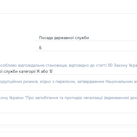
Посада державної служби
Б
особливо відповідальне становище, відповідно до статті 50 Закону Укра
лужби категорії 'А' або 'Б'
орупційних ризиків, згідно з переліком, затвердженим Національним аг
акону України “Про запобігання та протидію легалізації (відмиванню) 