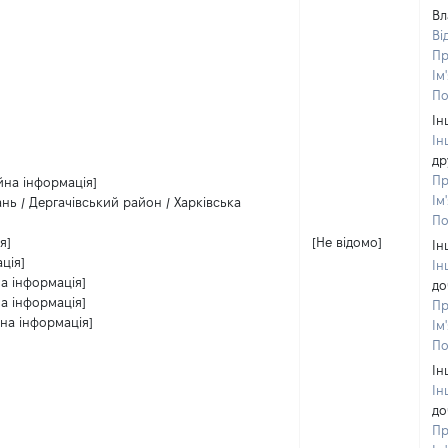
Вл
Ві
Пр
Ім
По
Ін
Ін
др
Пр
йна інформація]
Ім
нь / Дергачівський район / Харківська
По
я]
[Не відомо]
Ін
ція]
Ін
а інформація]
до
а інформація]
Пр
на інформація]
Ім
По
Ін
Ін
до
Пр