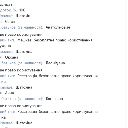
асність
дсоток, %:
100
ізвище:
Шатохін
'я:
Євген
 батькові (за наявності):
Анатолійович
ше право користування
ший тип:
Мешкає, безоплатне право користування
ужина
ізвище:
Шатохіна
'я:
Оксана
 батькові (за наявності):
Леонідівна
ше право користування
ший тип:
Реєстрація, безоплатне право користування
чка
ізвище:
Шатохіна
'я:
Анна
 батькові (за наявності):
Євгенівна
ше право користування
ший тип:
Реєстрація, безоплатне право користування
чка
ізвище:
Шатохіна