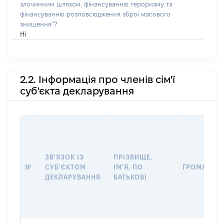
злочинним шляхом, фінансуванню тероризму та
фінансуванню розповсюдження зброї масового
знищення”?
Ні
2.2. Інформація про членів сім'ї
суб'єкта декларування
ЗВ'ЯЗОК ІЗ
ПРІЗВИЩЕ,
№
СУБ'ЄКТОМ
ІМ'Я, ПО
ГРОМАДЯН
ДЕКЛАРУВАННЯ
БАТЬКОВІ