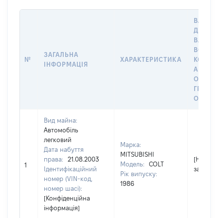
ВАРТІС
ДАТУ Н
ВЛАСН
ВОЛОД
ЗАГАЛЬНА
№
ХАРАКТЕРИСТИКА
КОРИС
ІНФОРМАЦІЯ
АБО З
ОСТА
ГРОШ
ОЦІНК
Вид майна:
Автомобіль
легковий
Марка:
Дата набуття
MITSUBISHI
права:
21.08.2003
[Не
Модель:
COLT
1
Ідентифікаційний
застосо
Рік випуску:
номер (VIN-код,
1986
номер шасі):
[Конфіденційна
інформація]