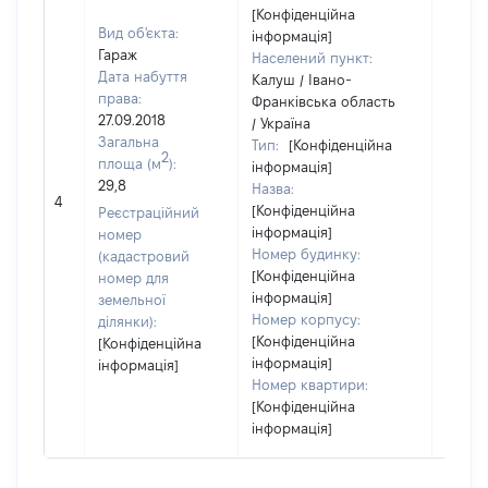
[Конфіденційна
Вид об'єкта:
інформація]
Гараж
Населений пункт:
Дата набуття
Калуш / Івано-
права:
Франківська область
27.09.2018
/ Україна
Загальна
Тип:
[Конфіденційна
2
площа (м
):
інформація]
29,8
Назва:
[Не ві
4
[Конфіденційна
Реєстраційний
інформація]
номер
Номер будинку:
(кадастровий
[Конфіденційна
номер для
інформація]
земельної
Номер корпусу:
ділянки):
[Конфіденційна
[Конфіденційна
інформація]
інформація]
Номер квартири:
[Конфіденційна
інформація]