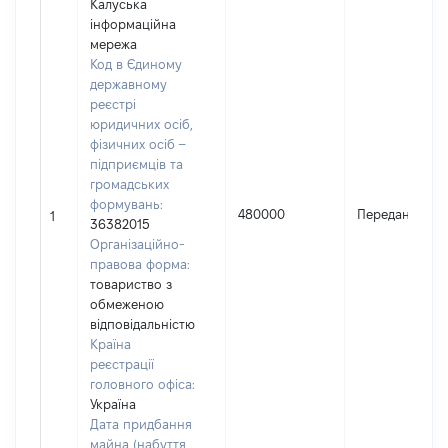
Калуська
інформаційна
мережа
Код в Єдиному
державному
реєстрі
юридичних осіб,
фізичних осіб –
підприємців та
громадських
формувань:
480000
Передано
1
36382015
Організаційно-
правова форма:
товариство з
обмеженою
відповідальністю
Країна
реєстрації
головного офіса:
Україна
Дата придбання
майна (набуття