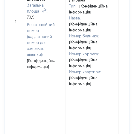
/ Україна
Загальна
Тип:
[Конфіденційна
2
площа (м
):
інформація]
70,9
Назва:
[Не ві
1
[Конфіденційна
Реєстраційний
інформація]
номер
Номер будинку:
(кадастровий
[Конфіденційна
номер для
інформація]
земельної
Номер корпусу:
ділянки):
[Конфіденційна
[Конфіденційна
інформація]
інформація]
Номер квартири:
[Конфіденційна
інформація]