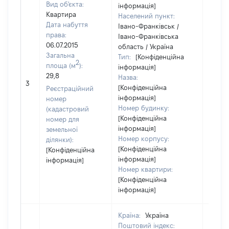
Вид об'єкта:
інформація]
Квартира
Населений пункт:
Дата набуття
Івано-Франківськ /
права:
Івано-Франківська
06.07.2015
область / Україна
Загальна
Тип:
[Конфіденційна
2
площа (м
):
інформація]
29,8
Назва:
19963
3
[Конфіденційна
Реєстраційний
інформація]
номер
Номер будинку:
(кадастровий
[Конфіденційна
номер для
інформація]
земельної
Номер корпусу:
ділянки):
[Конфіденційна
[Конфіденційна
інформація]
інформація]
Номер квартири:
[Конфіденційна
інформація]
Країна:
Україна
Поштовий індекс: