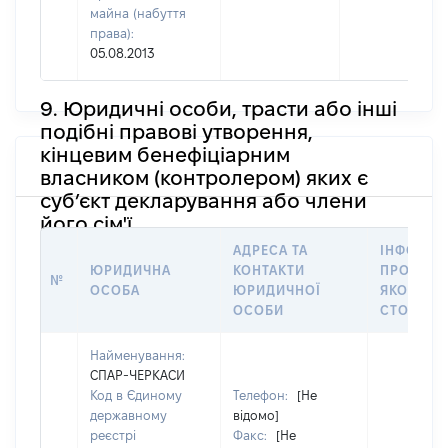
майна (набуття
права):
05.08.2013
9. Юридичні особи, трасти або інші
подібні правові утворення,
кінцевим бенефіціарним
власником (контролером) яких є
суб’єкт декларування або члени
його сім'ї
АДРЕСА ТА
ІНФОРМА
ЮРИДИЧНА
КОНТАКТИ
ПРО ОСО
№
ОСОБА
ЮРИДИЧНОЇ
ЯКОЇ
ОСОБИ
СТОСУЄТ
Найменування:
СПАР-ЧЕРКАСИ
Код в Єдиному
Телефон:
[Не
державному
відомо]
реєстрі
Факс:
[Не