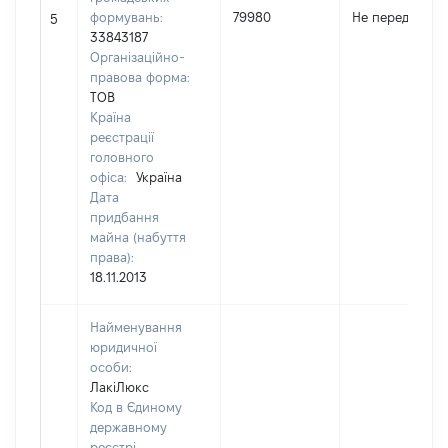
формувань:
79980
Не передано
5
33843187
Організаційно-
правова форма:
ТОВ
Країна
реєстрації
головного
офіса:
Україна
Дата
придбання
майна (набуття
права):
18.11.2013
Найменування
юридичної
особи:
ЛакіЛюкс
Код в Єдиному
державному
реєстрі