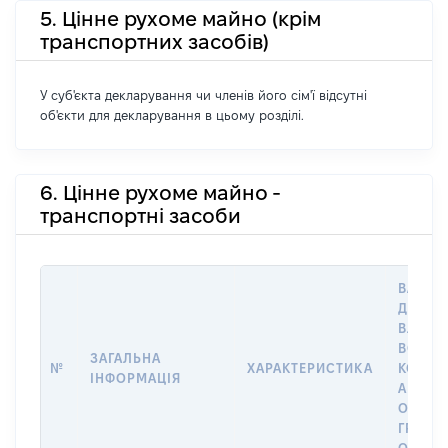
5. Цінне рухоме майно (крім
транспортних засобів)
У суб'єкта декларування чи членів його сім'ї відсутні
об'єкти для декларування в цьому розділі.
6. Цінне рухоме майно -
транспортні засоби
ВАРТІС
ДАТУ Н
ВЛАСН
ВОЛОД
ЗАГАЛЬНА
№
ХАРАКТЕРИСТИКА
КОРИС
ІНФОРМАЦІЯ
АБО З
ОСТА
ГРОШ