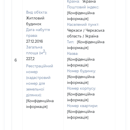
Країна:
Україна
Поштовий індекс:
Вид об'єкта:
[Конфіденційна
Житловий
інформація]
будинок
Населений пункт:
Дата набуття
Черкаси / Черкаська
права:
область / Україна
27.12.2016
Тип:
[Конфіденційна
Загальна
інформація]
2
площа (м
):
Назва:
227,2
[Конфіденційна
[Не ві
6
інформація]
Реєстраційний
Номер будинку:
номер
[Конфіденційна
(кадастровий
інформація]
номер для
Номер корпусу:
земельної
[Конфіденційна
ділянки):
інформація]
[Конфіденційна
Номер квартири:
інформація]
[Конфіденційна
інформація]