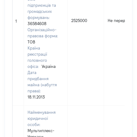
підприємців та
громадських
формувань:
2525000
Не передано
1
36584608
Організаційно-
правова форма:
ТОВ
Країна
реєстрації
головного
офіса:
Україна
Дата
придбання
майна (набуття
права):
18.11.2013
Найменування
юридичної
особи:
Мультиплекс-
Черкаси