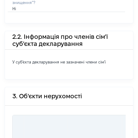
знищення”?
Ні
2.2. Інформація про членів сім'ї
суб'єкта декларування
У суб'єкта декларування не зазначені члени сім'ї
3. Об'єкти нерухомості
ВАРТ
ДАТУ
НАБУ