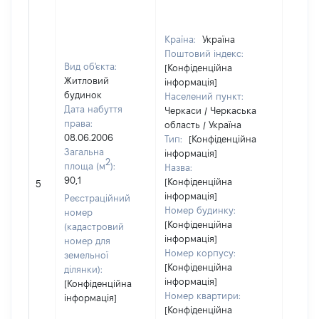
Країна:
Україна
Поштовий індекс:
Вид об'єкта:
[Конфіденційна
Житловий
інформація]
будинок
Населений пункт:
Дата набуття
Черкаси / Черкаська
права:
область / Україна
08.06.2006
Тип:
[Конфіденційна
Загальна
інформація]
2
площа (м
):
Назва:
90,1
[Конфіденційна
27074
5
інформація]
Реєстраційний
Номер будинку:
номер
[Конфіденційна
(кадастровий
інформація]
номер для
Номер корпусу:
земельної
[Конфіденційна
ділянки):
інформація]
[Конфіденційна
Номер квартири:
інформація]
[Конфіденційна