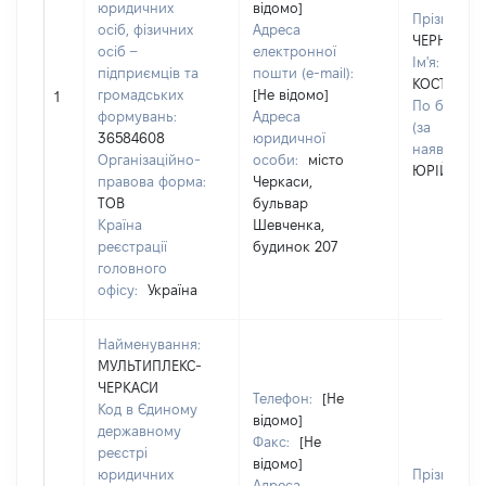
юридичних
відомо]
Прізвище:
осіб, фізичних
Адреса
ЧЕРНЕЦЬК
осіб –
електронної
Ім'я:
підприємців та
пошти (e-mail):
КОСТЯНТИ
громадських
[Не відомо]
1
По батьков
формувань:
Адреса
(за
36584608
юридичної
наявності):
Організаційно-
особи:
місто
ЮРІЙОВИ
правова форма:
Черкаси,
ТОВ
бульвар
Країна
Шевченка,
реєстрації
будинок 207
головного
офісу:
Україна
Найменування:
МУЛЬТИПЛЕКС-
ЧЕРКАСИ
Телефон:
[Не
Код в Єдиному
відомо]
державному
Факс:
[Не
реєстрі
відомо]
юридичних
Прізвище:
Адреса