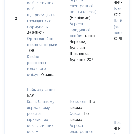
осіб, фізичних
ЧЕРНЕЦЬК
електронної
осіб –
Ім'я:
пошти (e-mail):
підприємців та
КОСТЯНТИ
[Не відомо]
2
громадських
По батьков
Адреса
формувань:
(за
юридичної
36949817
наявності):
особи:
місто
Організаційно-
ЮРІЙОВИ
Черкаси,
правова форма:
бульвар
ТОВ
Шевченка,
Країна
будинок 207
реєстрації
головного
офісу:
Україна
Найменування:
БАР
Код в Єдиному
Телефон:
[Не
державному
відомо]
реєстрі
Факс:
[Не
юридичних
відомо]
Прізвище:
осіб, фізичних
Адреса
ЧЕРНЕЦЬК
осіб –
електронної