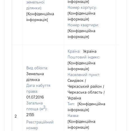
інформація]
земельної
Номер корпусу:
ділянки):
[Конфіденційна
[Конфіденційна
інформація]
інформація]
Номер квартири:
[Конфіденційна
інформація]
Країна:
Україна
Поштовий індекс:
[Конфіденційна
Вид об'єкта:
інформація]
Земельна
Населений пункт:
ділянка
Свидівок /
Дата набуття
Черкаський район /
права:
Черкаська область /
01.07.2016
Україна
Загальна
Тип:
[Конфіденційна
2
площа (м
):
інформація]
2155
Назва:
12300
2
[Конфіденційна
Реєстраційний
інформація]
номер