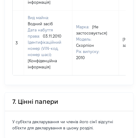
інформація]
Вид майна:
Водний засіб
Марка:
[Не
Дата набуття
застосовується]
права:
03.11.2010
Модель:
[Не
Ідентифікаційний
3
Скорпіон
застосо
номер (VIN-код,
Рік випуску:
номер шасі):
2010
[Конфіденційна
інформація]
7. Цінні папери
У суб'єкта декларування чи членів його сім'ї відсутні
об'єкти для декларування в цьому розділі.