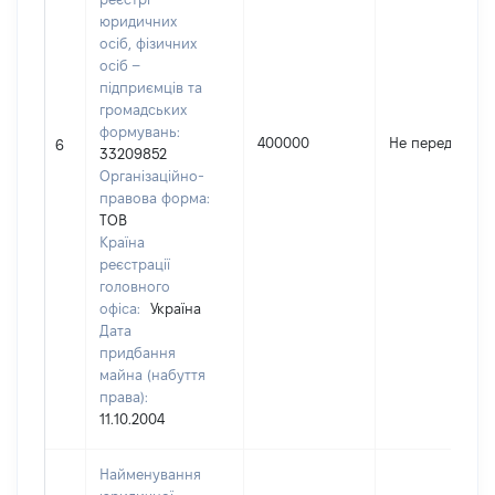
юридичних
осіб, фізичних
осіб –
підприємців та
громадських
формувань:
400000
Не передано
6
33209852
Організаційно-
правова форма:
ТОВ
Країна
реєстрації
головного
офіса:
Україна
Дата
придбання
майна (набуття
права):
11.10.2004
Найменування