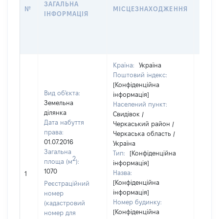
ЗАГАЛЬНА
ПРАВ
№
МІСЦЕЗНАХОДЖЕННЯ
ІНФОРМАЦІЯ
ЗА
ОСТ
ГРО
ОЦІ
Країна:
Україна
Поштовий індекс:
[Конфіденційна
Вид об'єкта:
інформація]
Земельна
Населений пункт:
ділянка
Свидівок /
Дата набуття
Черкаський район /
права:
Черкаська область /
01.07.2016
Україна
Загальна
Тип:
[Конфіденційна
2
площа (м
):
інформація]
1070
Назва:
53000
1
[Конфіденційна
Реєстраційний
інформація]
номер
Номер будинку:
(кадастровий
[Конфіденційна
номер для