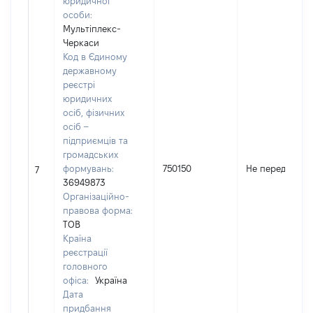
юридичної
особи:
Мультіплекс-
Черкаси
Код в Єдиному
державному
реєстрі
юридичних
осіб, фізичних
осіб –
підприємців та
громадських
формувань:
750150
Не передано
7
36949873
Організаційно-
правова форма:
ТОВ
Країна
реєстрації
головного
офіса:
Україна
Дата
придбання