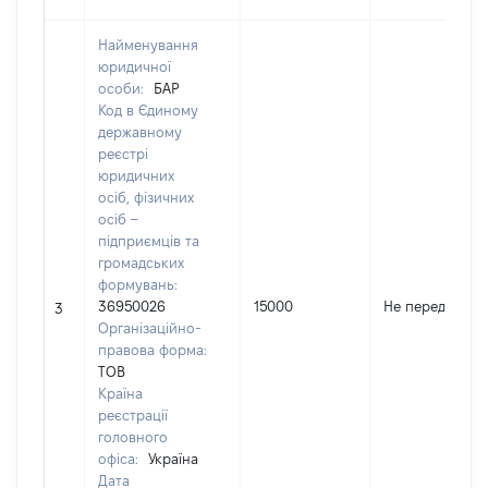
Найменування
юридичної
особи:
БАР
Код в Єдиному
державному
реєстрі
юридичних
осіб, фізичних
осіб –
підприємців та
громадських
формувань:
36950026
15000
Не передано
3
Організаційно-
правова форма:
ТОВ
Країна
реєстрації
головного
офіса:
Україна
Дата