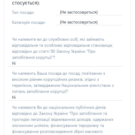
стосується):
[Не застосовується]
Тип посади:
[Не застосовується]
Категорія посади:
Чи належите ви до службових осіб, які займають
відповідальне та особливо відповідальне становище,
відповідно до статті 50 Закону України “Про
запобігання корупції”?
Ні
Чи належить Ваша посада до посад, пов'язаних з
високим рівнем корупційних ризиків, згідно з
переліком, затвердженим Національним агентством з
питань запобігання корупції?
Ні
Чи належите Ви до національних публічних діячів
відповідно до Закону України “Про запобігання та
протидію легалізації (відмиванню) доходів, одержаних
злочинним шляхом, фінансуванню тероризму та
фінансуванню розповсюдження зброї масового