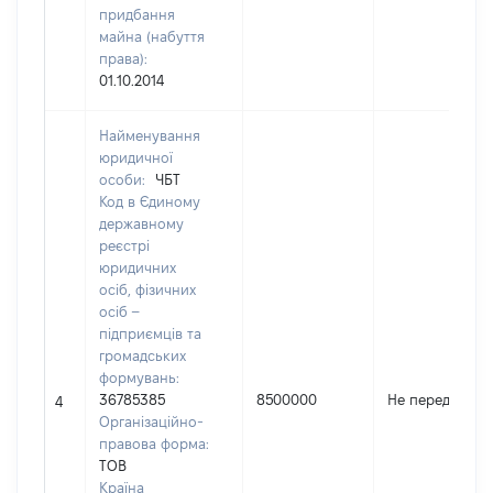
придбання
майна (набуття
права):
01.10.2014
Найменування
юридичної
особи:
ЧБТ
Код в Єдиному
державному
реєстрі
юридичних
осіб, фізичних
осіб –
підприємців та
громадських
формувань:
36785385
8500000
Не передано
4
Організаційно-
правова форма:
ТОВ
Країна