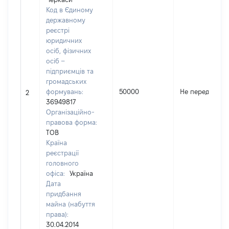
Код в Єдиному
державному
реєстрі
юридичних
осіб, фізичних
осіб –
підприємців та
громадських
формувань:
50000
Не передано
2
36949817
Організаційно-
правова форма:
ТОВ
Країна
реєстрації
головного
офіса:
Україна
Дата
придбання
майна (набуття
права):
30.04.2014