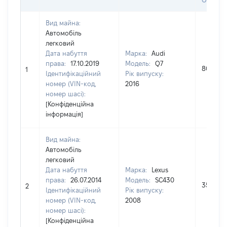
ОЦІНК
Вид майна:
Автомобіль
легковий
Дата набуття
Марка:
Audi
права:
17.10.2019
Модель:
Q7
800000
1
Ідентифікаційний
Рік випуску:
номер (VIN-код,
2016
номер шасі):
[Конфіденційна
інформація]
Вид майна:
Автомобіль
легковий
Дата набуття
Марка:
Lexus
права:
26.07.2014
Модель:
SC430
351000
2
Ідентифікаційний
Рік випуску:
номер (VIN-код,
2008
номер шасі):
[Конфіденційна