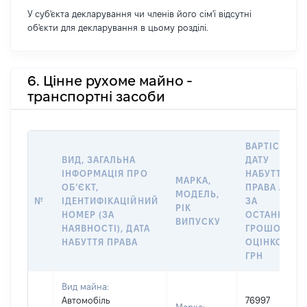
У суб'єкта декларування чи членів його сім'ї відсутні
об'єкти для декларування в цьому розділі.
6. Цінне рухоме майно -
транспортні засоби
ВАРТІСТЬ Н
ВИД, ЗАГАЛЬНА
ДАТУ
ІНФОРМАЦІЯ ПРО
НАБУТТЯ
МАРКА,
ОБʼЄКТ,
ПРАВА АБО
МОДЕЛЬ,
№
ІДЕНТИФІКАЦІЙНИЙ
ЗА
РІК
НОМЕР (ЗА
ОСТАННЬО
ВИПУСКУ
НАЯВНОСТІ), ДАТА
ГРОШОВОЮ
НАБУТТЯ ПРАВА
ОЦІНКОЮ,
ГРН
Вид майна:
Автомобіль
76997