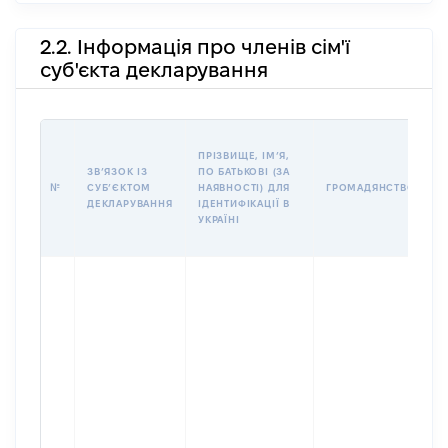
2.2. Інформація про членів сім'ї
суб'єкта декларування
П
ПРІЗВИЩЕ, ІМʼЯ,
Б
ЗВʼЯЗОК ІЗ
ПО БАТЬКОВІ (ЗА
І
№
СУБʼЄКТОМ
НАЯВНОСТІ) ДЛЯ
ГРОМАДЯНСТВО
М
ДЕКЛАРУВАННЯ
ІДЕНТИФІКАЦІЇ В
УКРАЇНІ