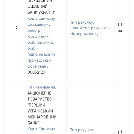
"ДЕРЖАВНИЙ
ОЩАДНИЙ
БАНК УКРАЇНИ"
Код в Єдиному
Тип рахунку:
державному
[Не
2
Інший тип рахунку:
реєстрі
застосо
Номер рахунку:
юридичних
осіб, фізичних
осіб –
підприємців та
громадських
формувань:
00032129
Найменування:
АКЦІОНЕРНЕ
ТОВАРИСТВО
"ПЕРШИЙ
УКРАЇНСЬКИЙ
МІЖНАРОДНИЙ
БАНК"
Код в Єдиному
Тип рахунку:
[Не