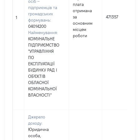
осіб –
плата
підприємців та
отримана
громадських
за
471357
1
формувань:
основним
04014200
місцем
Найменування:
роботи
КОМУНАЛЬНЕ
ПІДПРИЄМСТВО
"УПРАВЛІННЯ
ПО
ЕКСПЛУАТАЦІЇ
БУДИНКУ РАД І
ОБ'ЄКТІВ
ОБЛАСНОЇ
КОМУНАЛЬНОЇ
ВЛАСНОСТІ"
Джерело
доходу:
Юридична
особа,