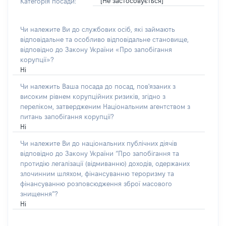
[Не застосовується]
Категорія посади:
Чи належите Ви до службових осіб, які займають
відповідальне та особливо відповідальне становище,
відповідно до Закону України «Про запобігання
корупції»?
Ні
Чи належить Ваша посада до посад, пов'язаних з
високим рівнем корупційних ризиків, згідно з
переліком, затвердженим Національним агентством з
питань запобігання корупції?
Ні
Чи належите Ви до національних публічних діячів
відповідно до Закону України “Про запобігання та
протидію легалізації (відмиванню) доходів, одержаних
злочинним шляхом, фінансуванню тероризму та
фінансуванню розповсюдження зброї масового
знищення”?
Ні