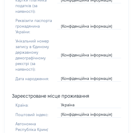
картки платника
податків (за
наявності):
Реквізити паспорта
[Конфіденційна інформація]
громадянина
України:
Унікальний номер
запису в Єдиному
державному
[Конфіденційна інформація]
демографічному
реєстрі (за
наявності):
[Конфіденційна інформація]
Дата народження:
Зареєстроване місце проживання
Україна
Країна:
[Конфіденційна інформація]
Поштовий індекс:
Автономна
Республіка Крим/