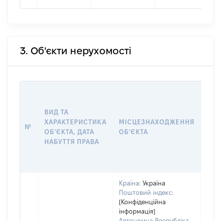
3. Об'єкти нерухомості
ВАР
ВИД ТА
ДАТ
ХАРАКТЕРИСТИКА
МІСЦЕЗНАХОДЖЕННЯ
ПРА
№
ОБʼЄКТА, ДАТА
ОБʼЄКТА
ОС
НАБУТТЯ ПРАВА
ГР
ОЦІ
Країна:
Україна
Поштовий індекс:
[Конфіденційна
інформація]
Автономна Республіка