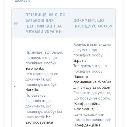
держави
ПРІЗВИЩЕ, ІМ’Я, ПО
БАТЬКОВІ ДЛЯ
ДОКУМЕНТ, ЩО
№
ІДЕНТИФІКАЦІЇ ЗА
ПОСВІДЧУЄ ОСОБУ
МЕЖАМИ УКРАЇНИ
Країна, в якій видано
документ, що
Прізвище (відповідно
посвідчує особу:
до документа, що
Україна
посвідчує особу):
Тип документа, що
Yeremenko
посвідчує особу:
Ім’я (відповідно до
Паспорт
документа, що
громадянина України
посвідчує особу):
1
для виїзду за кордон
Nataliia
Реквізити документа,
По батькові
що посвідчує особу:
(відповідно до
[Конфіденційна
документа, що
інформація]
посвідчує особу) (за
Ідентифікаційний
наявності):
Не
номер (за наявності):
застосовується
[Конфіденційна