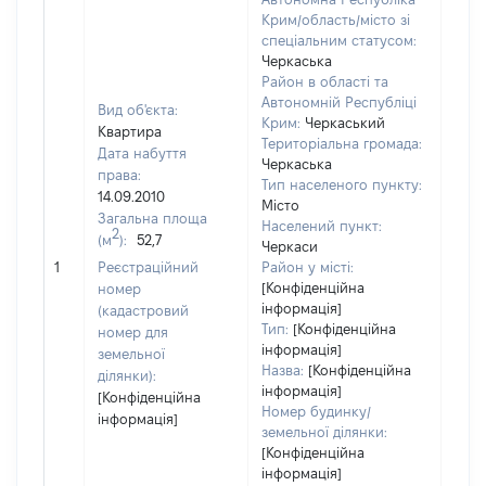
Крим/область/місто зі
спеціальним статусом:
Черкаська
Район в області та
Автономній Республіці
Вид об'єкта:
Крим:
Черкаський
Квартира
Територіальна громада:
Дата набуття
Черкаська
права:
Тип населеного пункту:
14.09.2010
Місто
Загальна площа
Населений пункт:
2
(м
):
52,7
Черкаси
[Не
1
Реєстраційний
Район у місті:
заст
[Конфіденційна
номер
інформація]
(кадастровий
Тип:
[Конфіденційна
номер для
інформація]
земельної
Назва:
[Конфіденційна
ділянки):
інформація]
[Конфіденційна
Номер будинку/
інформація]
земельної ділянки:
[Конфіденційна
інформація]