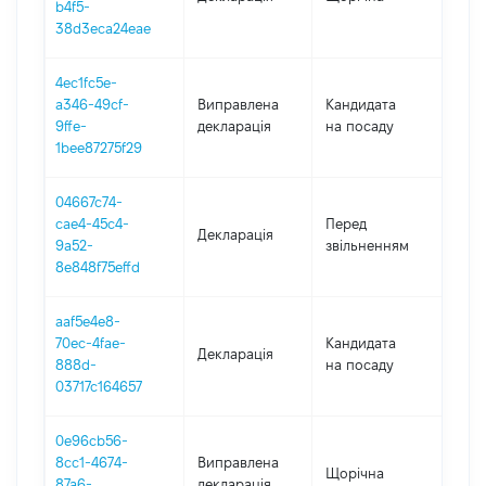
b4f5-
38d3eca24eae
4ec1fc5e-
a346-49cf-
Виправлена
Кандидата
202
9ffe-
декларація
на посаду
1bee87275f29
04667c74-
01.0
cae4-45c4-
Перед
Декларація
-
9a52-
звільненням
20.0
8e848f75effd
aaf5e4e8-
70ec-4fae-
Кандидата
Декларація
202
888d-
на посаду
03717c164657
0e96cb56-
8cc1-4674-
Виправлена
Щорічна
2021
87a6-
декларація