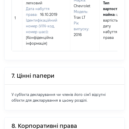
Марка:
легковий
Тип
Chevrolet
Дата набуття
вартості
Модель:
права:
16.10.2019
майна:
це
Trax LT
1
Ідентифікаційний
вартість на
Рік
номер (VIN-код,
дату
випуску:
номер шасі):
набуття
2016
[Конфіденційна
права
інформація]
7. Цінні папери
У суб'єкта декларування чи членів його сім'ї відсутні
об'єкти для декларування в цьому розділі.
8. Корпоративні права