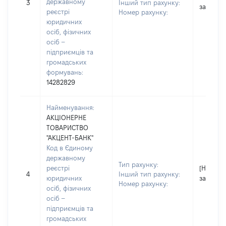
державному
3
Інший тип рахунку:
застосо
реєстрі
Номер рахунку:
юридичних
осіб, фізичних
осіб –
підприємців та
громадських
формувань:
14282829
Найменування:
АКЦІОНЕРНЕ
ТОВАРИСТВО
"АКЦЕНТ-БАНК"
Код в Єдиному
державному
Тип рахунку:
реєстрі
[Не
4
Інший тип рахунку:
юридичних
застосо
Номер рахунку:
осіб, фізичних
осіб –
підприємців та
громадських