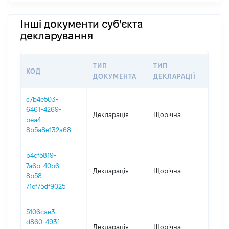
Інші документи суб'єкта
декларування
ТИП
ТИП
КОД
ПЕР
ДОКУМЕНТА
ДЕКЛАРАЦІЇ
c7b4e503-
6461-4269-
Декларація
Щорічна
202
bea4-
8b5a8e132a68
b4cf5819-
7a6b-40b6-
Декларація
Щорічна
202
8b58-
71ef75df9025
5106cae3-
d860-493f-
Декларація
Щорічна
202