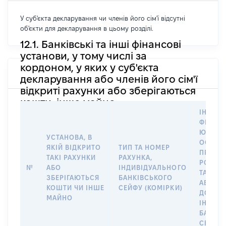
У суб'єкта декларування чи членів його сім'ї відсутні
об'єкти для декларування в цьому розділі.
12.1. Банківські та інші фінансові
установи, у тому числі за
кордоном, у яких у суб'єкта
декларування або членів його сім'ї
відкриті рахунки або зберігаються
кошти, інше майно
ІНФОР
ФІЗИЧН
ЮРИДИ
УСТАНОВА, В
ОСОБУ,
ЯКІЙ ВІДКРИТО
ТИП ТА НОМЕР
ПРАВО
ТАКІ РАХУНКИ
РАХУНКА,
РОЗПО
№
АБО
ІНДИВІДУАЛЬНОГО
ТАКИМ
ЗБЕРІГАЮТЬСЯ
БАНКІВСЬКОГО
АБО М
КОШТИ ЧИ ІНШЕ
СЕЙФУ (КОМІРКИ)
ДО
МАЙНО
ІНДИВ
БАНКІ
СЕЙФУ 