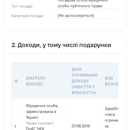
Посадова особа юридичної
особи публічного права
Тип посади:
[Не застосовується]
Категорія посади:
2. Доходи, у тому числі подарунки
ДАТА
ОТРИМАННЯ
ДЖЕРЕЛО
ВИД
№
ДОХОДУ
ДОХОДУ
ДОХОДУ
(НАБУТТЯ У
ВЛАСНІСТЬ)
Юридична особа,
Заробітна
зареєстрована в
плата
Україні
отримана
Назва компанії:
07.08.2019
за
1
ПрАТ "НЕК