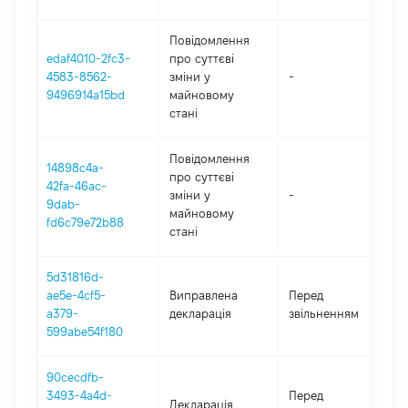
Повідомлення
edaf4010-2fc3-
про суттєві
4583-8562-
зміни y
-
2
9496914a15bd
майновому
стані
Повідомлення
14898c4a-
про суттєві
42fa-46ac-
зміни y
-
2
9dab-
майновому
fd6c79e72b88
стані
5d31816d-
0
ae5e-4cf5-
Виправлена
Перед
-
a379-
декларація
звільненням
2
599abe54f180
90cecdfb-
0
3493-4a4d-
Перед
Декларація
-