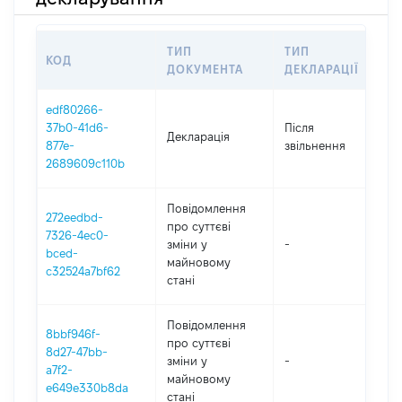
ТИП
ТИП
КОД
П
ДОКУМЕНТА
ДЕКЛАРАЦІЇ
edf80266-
37b0-41d6-
Після
Декларація
2
877e-
звільнення
2689609c110b
Повідомлення
272eedbd-
про суттєві
7326-4ec0-
зміни y
-
2
bced-
майновому
c32524a7bf62
стані
Повідомлення
8bbf946f-
про суттєві
8d27-47bb-
зміни y
-
2
a7f2-
майновому
e649e330b8da
стані