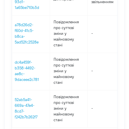
93d1-
звільненням
2
1a65be710b3d
Повідомлення
a78d26d2-
про суттєві
f60d-41c5-
зміни y
-
2
b8ca-
майновому
5ad52fc2528e
стані
Повідомлення
dc4a459f-
про суттєві
b358-4492-
зміни y
-
2
ae8c-
майновому
9daceee2c781
стані
Повідомлення
52ab5a41-
про суттєві
669a-47e4-
зміни y
-
2
8cd7-
майновому
f242b7b262f7
стані