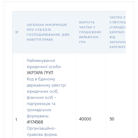
ЧАСТКА У
ВАРТІСТЬ
СТАТУТНОМУ
ЗАГАЛЬНА ІНФОРМАЦІЯ
ЧАСТКИ У
(СКЛАДЕНОМУ)
ПРО СУБʼЄКТА
№
ГРОШОВОМУ
КАПІТАЛІ (%
ГОСПОДАРЮВАННЯ, ДАТА
ВИРАЖЕННІ,
ВІД
НАБУТТЯ ПРАВА
ГРН
ЗАГАЛЬНОГО
КАПІТАЛУ)
Найменування
юридичної особи:
УКРТАРА ГРУП
Код в Єдиному
державному реєстрі
юридичних осіб,
фізичних осіб –
підприємців та
громадських
формувань:
40000
50
1
41174568
Організаційно-
правова форма: