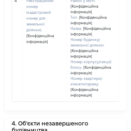
обʼє
4
Реєстраційний
Район у місті:
варт
[Конфіденційна
номер
інформація]
набу
(кадастровий
Тип:
[Конфіденційна
номер для
інформація]
земельної
Назва:
[Конфіденційна
ділянки):
інформація]
[Конфіденційна
Номер будинку/
інформація]
земельної ділянки:
[Конфіденційна
інформація]
Номер корпусу/секції/
блоку:
[Конфіденційна
інформація]
Номер квартири/
кімнати/гаражу:
[Конфіденційна
інформація]
4. Об'єкти незавершеного
будівництва