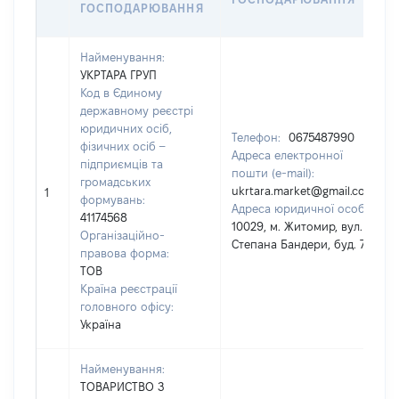
ГОСПОДАРЮВАННЯ
Найменування:
УКРТАРА ГРУП
Код в Єдиному
державному реєстрі
юридичних осіб,
Телефон:
0675487990
фізичних осіб –
Адреса електронної
підприємців та
пошти (e-mail):
громадських
ukrtara.market@gmail.com
1
формувань:
Адреса юридичної особи:
41174568
10029, м. Житомир, вул.
Організаційно-
Степана Бандери, буд. 7
правова форма:
ТОВ
Країна реєстрації
головного офісу:
Україна
Найменування:
ТОВАРИСТВО З