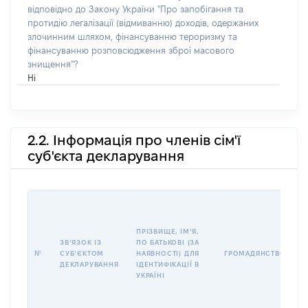
відповідно до Закону України "Про запобігання та
протидію легалізації (відмиванню) доходів, одержаних
злочинним шляхом, фінансуванню тероризму та
фінансуванню розповсюдження зброї масового
знищення"?
Ні
2.2. Інформація про членів сім'ї
суб'єкта декларування
П
І
Б
ПРІЗВИЩЕ, ІМʼЯ,
І
ЗВʼЯЗОК ІЗ
ПО БАТЬКОВІ (ЗА
№
СУБʼЄКТОМ
НАЯВНОСТІ) ДЛЯ
ГРОМАДЯНСТВО
У
ДЕКЛАРУВАННЯ
ІДЕНТИФІКАЦІЇ В
Д
УКРАЇНІ