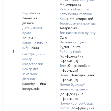
Житомирська
Район в області та
Вид об'єкта:
Автономній Республіці
Земельна
Крим:
Житомирський
ділянка
Територіальна громада:
Дата набуття
Тетерівська
Тип населеного пункту:
права:
Село
22.07.2010
Населений пункт:
Загальна площа
2
Рудня-Пошта
(м
):
2000
[Не
3
Район у місті:
заст
Реєстраційний
[Конфіденційна
номер
інформація]
(кадастровий
Тип:
[Конфіденційна
номер для
інформація]
земельної
Назва:
[Конфіденційна
ділянки):
інформація]
[Конфіденційна
Номер будинку/
інформація]
земельної ділянки:
[Конфіденційна
інформація]
Номер корпусу/секції/
блоку:
[Конфіденційна