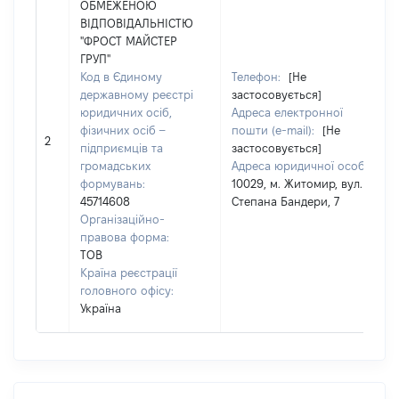
ОБМЕЖЕНОЮ
ВІДПОВІДАЛЬНІСТЮ
"ФРОСТ МАЙСТЕР
ГРУП"
Код в Єдиному
Телефон:
[Не
державному реєстрі
застосовується]
юридичних осіб,
Адреса електронної
фізичних осіб –
пошти (e-mail):
[Не
2
підприємців та
застосовується]
громадських
Адреса юридичної особи:
формувань:
10029, м. Житомир, вул.
45714608
Степана Бандери, 7
Організаційно-
правова форма:
ТОВ
Країна реєстрації
головного офісу:
Україна