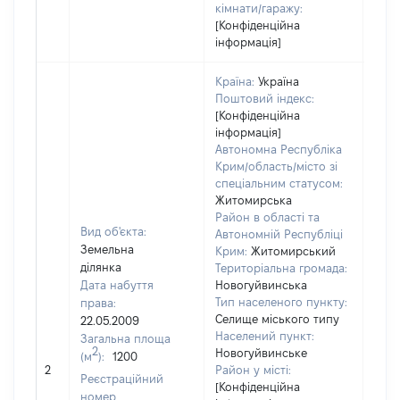
кімнати/гаражу:
[Конфіденційна
інформація]
Країна:
Україна
Поштовий індекс:
[Конфіденційна
інформація]
Автономна Республіка
Крим/область/місто зі
спеціальним статусом:
Житомирська
Район в області та
Вид об'єкта:
Автономній Республіці
Земельна
Крим:
Житомирський
ділянка
Територіальна громада:
Дата набуття
Новогуйвинська
Тип населеного пункту:
права:
Селище міського типу
22.05.2009
Населений пункт:
Загальна площа
2
Новогуйвинське
(м
):
1200
[Не
2
Район у місті:
заст
Реєстраційний
[Конфіденційна
номер