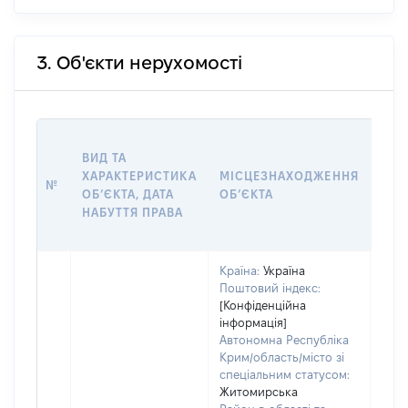
3. Об'єкти нерухомості
ВАР
ВИД ТА
ДАТ
ХАРАКТЕРИСТИКА
МІСЦЕЗНАХОДЖЕННЯ
ПРА
№
ОБʼЄКТА, ДАТА
ОБʼЄКТА
ОС
НАБУТТЯ ПРАВА
ГР
ОЦІ
Країна:
Україна
Поштовий індекс:
[Конфіденційна
інформація]
Автономна Республіка
Крим/область/місто зі
спеціальним статусом:
Житомирська