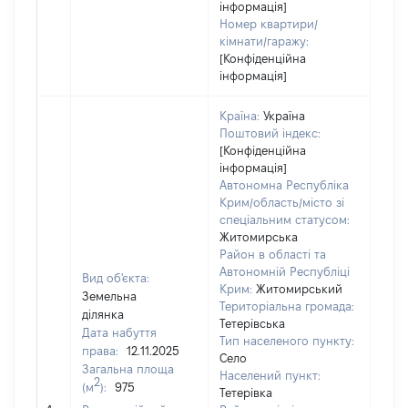
інформація]
Номер квартири/
кімнати/гаражу:
[Конфіденційна
інформація]
Країна:
Україна
Поштовий індекс:
[Конфіденційна
інформація]
Автономна Республіка
Крим/область/місто зі
спеціальним статусом:
Житомирська
Район в області та
Автономній Республіці
Вид об'єкта:
Крим:
Житомирський
Земельна
Територіальна громада:
ділянка
Тетерівська
Дата набуття
Тип населеного пункту:
права:
12.11.2025
Село
Загальна площа
5181
Населений пункт:
2
(м
):
975
Тип 
Тетерівка