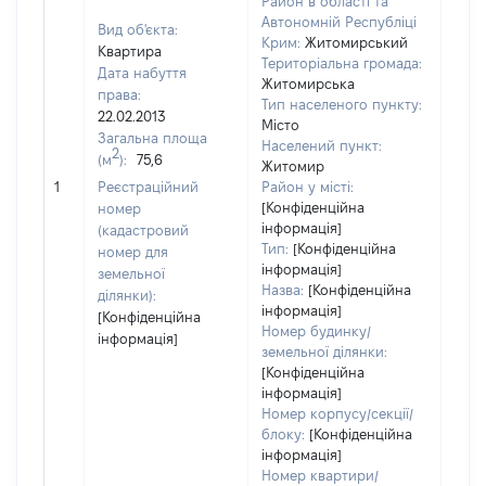
Район в області та
Автономній Республіці
Вид об'єкта:
Крим:
Житомирський
Квартира
Територіальна громада:
Дата набуття
Житомирська
права:
Тип населеного пункту:
22.02.2013
Місто
Загальна площа
2480
Населений пункт:
2
(м
):
75,6
Тип 
Житомир
обʼє
1
Реєстраційний
Район у місті:
варт
[Конфіденційна
номер
інформація]
набу
(кадастровий
Тип:
[Конфіденційна
номер для
інформація]
земельної
Назва:
[Конфіденційна
ділянки):
інформація]
[Конфіденційна
Номер будинку/
інформація]
земельної ділянки:
[Конфіденційна
інформація]
Номер корпусу/секції/
блоку:
[Конфіденційна
інформація]
Номер квартири/