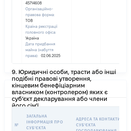
45714608
Організаційно-
правова форма:
ТОВ
Країна реєстрації
головного офіса:
Україна
Дата придбання
майна (набуття
права):
02.06.2025
9. Юридичні особи, трасти або інші
подібні правові утворення,
кінцевим бенефіціарним
власником (контролером) яких є
суб’єкт декларування або члени
його сім'ї
ЗАГАЛЬНА
АДРЕСА ТА КОНТАКТИ
ІНФОРМАЦІЯ ПРО
№
СУБʼЄКТА
СУБʼЄКТА
ГОСПОДАРЮВАННЯ