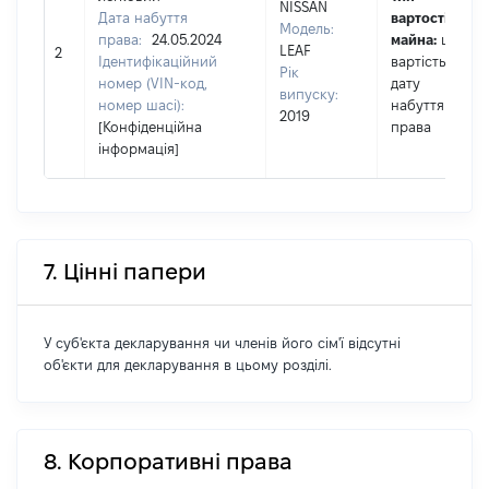
NISSAN
Дата набуття
вартості
Модель:
права:
24.05.2024
майна:
це
LEAF
2
Ідентифікаційний
вартість на
Рік
номер (VIN-код,
дату
випуску:
номер шасі):
набуття
2019
[Конфіденційна
права
інформація]
7. Цінні папери
У суб'єкта декларування чи членів його сім'ї відсутні
об'єкти для декларування в цьому розділі.
8. Корпоративні права