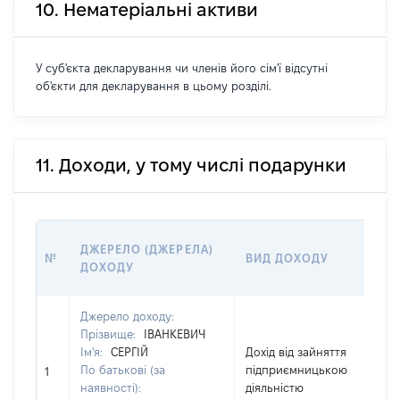
10. Нематеріальні активи
У суб'єкта декларування чи членів його сім'ї відсутні
об'єкти для декларування в цьому розділі.
11. Доходи, у тому числі подарунки
Р
ДЖЕРЕЛО (ДЖЕРЕЛА)
№
ВИД ДОХОДУ
(В
ДОХОДУ
Г
Джерело доходу:
Прізвище:
ІВАНКЕВИЧ
Ім'я:
СЕРГІЙ
Дохід від зайняття
По батькові (за
підприємницькою
23
1
наявності):
діяльністю