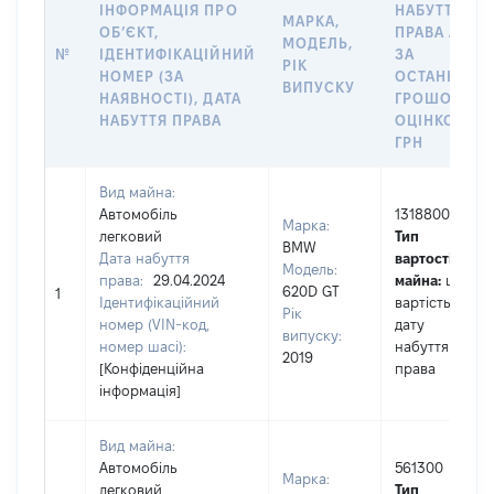
ІНФОРМАЦІЯ ПРО
НАБУТТЯ
МАРКА,
ОБʼЄКТ,
ПРАВА АБО
МОДЕЛЬ,
№
ІДЕНТИФІКАЦІЙНИЙ
ЗА
РІК
НОМЕР (ЗА
ОСТАННЬО
ВИПУСКУ
НАЯВНОСТІ), ДАТА
ГРОШОВОЮ
НАБУТТЯ ПРАВА
ОЦІНКОЮ,
ГРН
Вид майна:
Автомобіль
1318800
Марка:
легковий
Тип
BMW
Дата набуття
вартості
Модель:
права:
29.04.2024
майна:
це
620D GT
1
Ідентифікаційний
вартість на
Рік
номер (VIN-код,
дату
випуску:
номер шасі):
набуття
2019
[Конфіденційна
права
інформація]
Вид майна:
Автомобіль
561300
Марка:
легковий
Тип