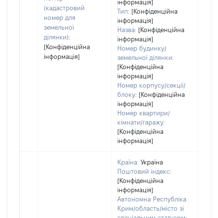
інформація]
(кадастровий
Тип:
[Конфіденційна
номер для
інформація]
земельної
Назва:
[Конфіденційна
ділянки):
інформація]
[Конфіденційна
Номер будинку/
інформація]
земельної ділянки:
[Конфіденційна
інформація]
Номер корпусу/секції/
блоку:
[Конфіденційна
інформація]
Номер квартири/
кімнати/гаражу:
[Конфіденційна
інформація]
Країна:
Україна
Поштовий індекс:
[Конфіденційна
інформація]
Автономна Республіка
Крим/область/місто зі
спеціальним статусом: