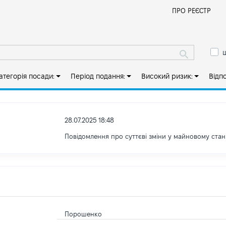
Й
ПРО РЕЄСТР
ш
атегорія посади:
Період подання:
Високий ризик:
Відп
28.07.2025 18:48
Повідомлення про суттєві зміни у майновому стан
Порошенко