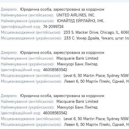
Джерело:
Юридична особа, зареєстрована за кордоном
Найменування (англійською):
UNITED AIRLINES, INC.
Найменування (українською):
ЮНАЙТЕД ЕЙРЛАЙНЗ, ІНК.
Ідентифікаційний код:
74-2099724
Місцезнаходження (англійською):
233 S. Wacker Drive, Chicago, IL, 60
Місцезнаходження (українською):
233 С. Уокер Драйв, Чикаго, штат І
Джерело:
Юридична особа, зареєстрована за кордоном
Найменування (англійською):
Macquarie Bank Limited
Найменування (українською):
Маккуорі Банк Лімітед
Ідентифікаційний код:
46008583542
Місцезнаходження (англійською):
Level 6, 50 Martin Place, Sydney NSW
Місцезнаходження (українською):
Левел 6, 50 Мартін Плейс, Сідней, 
Джерело:
Юридична особа, зареєстрована за кордоном
Найменування (англійською):
Macquarie Bank Limited
Найменування (українською):
Маккуорі Банк Лімітед
Ідентифікаційний код:
46008583542
Місцезнаходження (англійською):
Level 6, 50 Martin Place, Sydney NSW
Місцезнаходження (українською):
Левел 6, 50 Мартін Плейс, Сідней, 