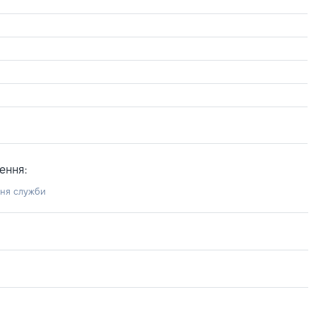
ення:
ння служби