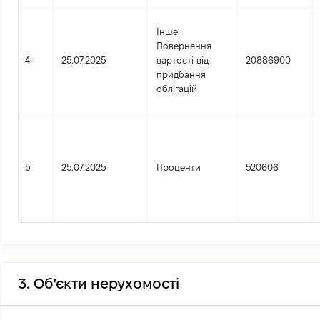
Інше
:
Повернення
4
25.07.2025
вартості від
20886900
придбання
облігацій
5
25.07.2025
Проценти
520606
3. Об'єкти нерухомості