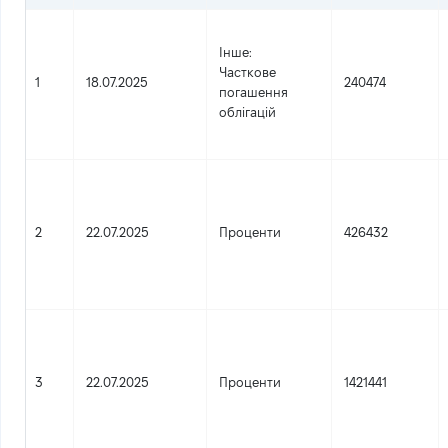
Інше
:
Часткове
1
18.07.2025
240474
погашення
облігацій
2
22.07.2025
Проценти
426432
3
22.07.2025
Проценти
1421441