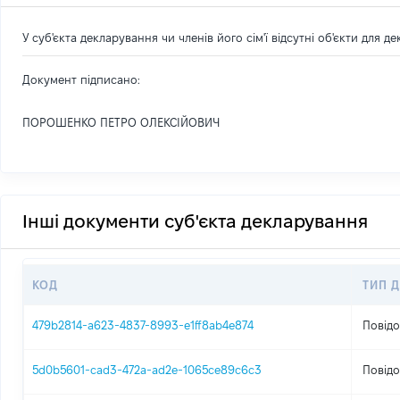
У суб'єкта декларування чи членів його сім'ї відсутні об'єкти для д
Документ підписано:
ПОРОШЕНКО ПЕТРО ОЛЕКСІЙОВИЧ
Інші документи суб'єкта декларування
КОД
ТИП 
479b2814-a623-4837-8993-e1ff8ab4e874
Повідо
5d0b5601-cad3-472a-ad2e-1065ce89c6c3
Повідо