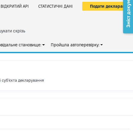
Зміст документа
Подати декларацію
ВІДКРИТИЙ АРІ
СТАТИСТИЧНІ ДАНІ
укати скрізь
овідальне становище:
Пройшла автоперевірку:
і субʼєкта декларування