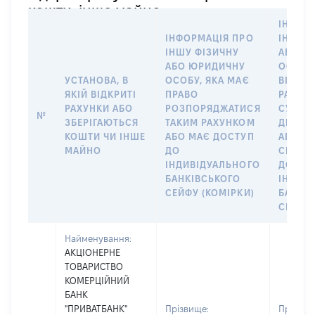
кошти, інше майно
ІНФОР
ІНФОРМАЦІЯ ПРО
ІНШУ 
ІНШУ ФІЗИЧНУ
АБО Ю
АБО ЮРИДИЧНУ
ОСОБУ,
УСТАНОВА, В
ОСОБУ, ЯКА МАЄ
ВІДКР
ЯКІЙ ВІДКРИТІ
ПРАВО
РАХУНО
РАХУНКИ АБО
РОЗПОРЯДЖАТИСЯ
СУБ’ЄК
№
ЗБЕРІГАЮТЬСЯ
ТАКИМ РАХУНКОМ
ДЕКЛА
КОШТИ ЧИ ІНШЕ
АБО МАЄ ДОСТУП
АБО ЧЛ
МАЙНО
ДО
СІМ’Ї 
ІНДИВІДУАЛЬНОГО
ДОГОВ
БАНКІВСЬКОГО
ІНДИВ
СЕЙФУ (КОМІРКИ)
БАНКІ
СЕЙФУ 
Найменування:
АКЦІОНЕРНЕ
ТОВАРИСТВО
КОМЕРЦІЙНИЙ
БАНК
"ПРИВАТБАНК"
Прізвище:
Прізвищ