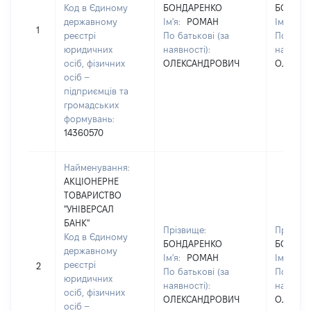
Код в Єдиному
БОНДАРЕНКО
БОНДАР
державному
Ім'я:
РОМАН
Ім'я:
Р
1
реєстрі
По батькові (за
По батьк
юридичних
наявності):
наявност
осіб, фізичних
ОЛЕКСАНДРОВИЧ
ОЛЕКСА
осіб –
підприємців та
громадських
формувань:
14360570
Найменування:
АКЦІОНЕРНЕ
ТОВАРИСТВО
"УНІВЕРСАЛ
БАНК"
Прізвище:
Прізвищ
Код в Єдиному
БОНДАРЕНКО
БОНДАР
державному
Ім'я:
РОМАН
Ім'я:
Р
реєстрі
2
По батькові (за
По батьк
юридичних
наявності):
наявност
осіб, фізичних
ОЛЕКСАНДРОВИЧ
ОЛЕКСА
осіб –