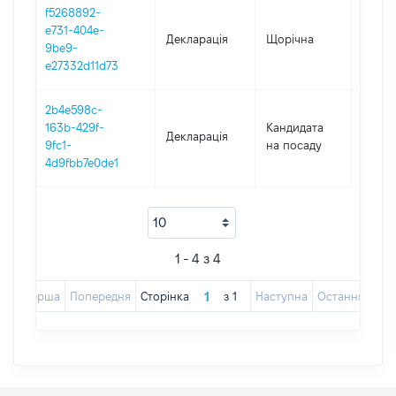
f5268892-
e731-404e-
Декларація
Щорічна
2022
9be9-
e27332d11d73
2b4e598c-
163b-429f-
Кандидата
Декларація
2021
9fc1-
на посаду
4d9fbb7e0de1
1 - 4 з 4
Перша
Попередня
Сторінка
з
1
Наступна
Остання