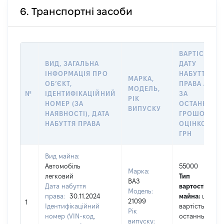
6. Транспортні засоби
ВАРТІСТЬ Н
ВИД, ЗАГАЛЬНА
ДАТУ
ІНФОРМАЦІЯ ПРО
НАБУТТЯ
МАРКА,
ОБʼЄКТ,
ПРАВА АБО
МОДЕЛЬ,
№
ІДЕНТИФІКАЦІЙНИЙ
ЗА
РІК
НОМЕР (ЗА
ОСТАННЬО
ВИПУСКУ
НАЯВНОСТІ), ДАТА
ГРОШОВОЮ
НАБУТТЯ ПРАВА
ОЦІНКОЮ,
ГРН
Вид майна:
Автомобіль
55000
Марка:
легковий
Тип
ВАЗ
Дата набуття
вартості
Модель:
права:
30.11.2024
майна:
це
21099
1
Ідентифікаційний
вартість за
Рік
номер (VIN-код,
останньою
випуску: