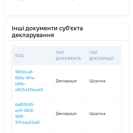
Інші документи суб'єкта
декларування
ТИП
ТИП
КОД
ПЕРІ
ДОКУМЕНТА
ДЕКЛАРАЦІЇ
1865dca8-
665a-461a-
Декларація
Щорічна
2025
b84b-
d903d33bbe43
6e805045-
ed1f-4508-
Декларація
Щорічна
2023
985f-
3f7cbda32a42