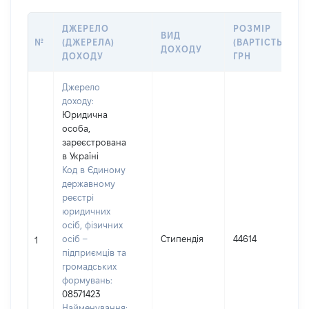
ДЖЕРЕЛО
РОЗМІР
ВИД
№
(ДЖЕРЕЛА)
(ВАРТІСТЬ),
ДОХОДУ
ДОХОДУ
ГРН
Джерело
доходу:
Юридична
особа,
зареєстрована
в Україні
Код в Єдиному
державному
реєстрі
юридичних
осіб, фізичних
осіб –
Стипендія
44614
1
підприємців та
громадських
формувань:
08571423
Найменування: