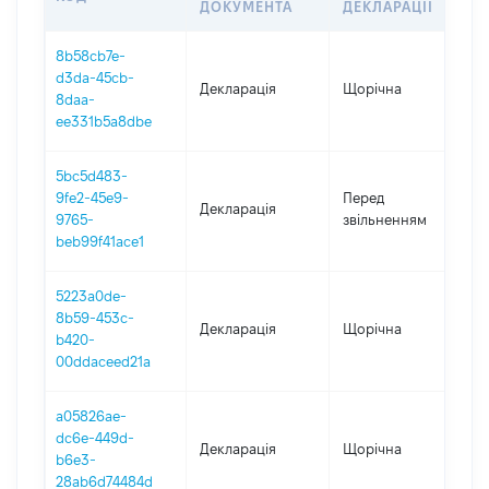
ДОКУМЕНТА
ДЕКЛАРАЦІЇ
8b58cb7e-
d3da-45cb-
Декларація
Щорічна
2
8daa-
ee331b5a8dbe
5bc5d483-
01
9fe2-45e9-
Перед
Декларація
-
9765-
звільненням
27
beb99f41ace1
5223a0de-
8b59-453c-
Декларація
Щорічна
2
b420-
00ddaceed21a
a05826ae-
dc6e-449d-
Декларація
Щорічна
20
b6e3-
28ab6d74484d