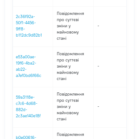
Повідомлення
2c36f92a-
про суттєві
50f1-4456-
зміни y
-
2
9ff8-
майновому
b112dc9d82b1
стані
Повідомлення
e53a00ae-
про суттєві
19f6-4ba2-
зміни y
-
2
ab22-
майновому
a7ef0bd6f66c
стані
Повідомлення
59a3118e-
про суттєві
c7c6-4d68-
зміни y
-
2
882d-
майновому
2c3ae140e18f
стані
Повідомлення
b0e00616-