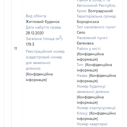
Район в області та
Автономній Республіці
Крим:
Болградський
Вид об'єкта:
Територіальна громада:
Житловий будинок
Бородінська
Тип населеного пункту:
Дата набуття права:
Село
28.12.2020
2
Населений пункт:
Загальна площа (м
):
Євгенівка
179.3
11
Район у місті:
Реєстраційний номер
[Конфіденційна
(кадастровий номер
інформація]
для земельної
Тип:
[Конфіденційна
ділянки):
інформація]
[Конфіденційна
Назва:
[Конфіденційна
інформація]
інформація]
Номер будинку/
земельної ділянки:
[Конфіденційна
інформація]
Номер корпусу/секції/
блоку:
[Конфіденційна
інформація]
Номер квартири/