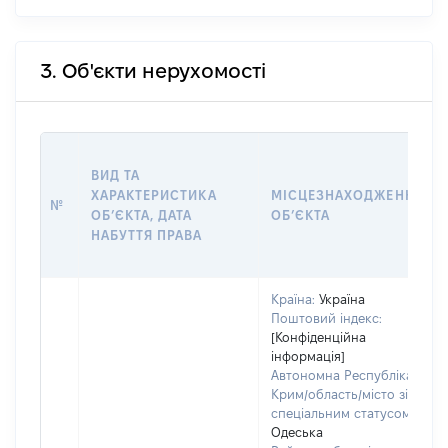
3. Об'єкти нерухомості
ВИД ТА
ХАРАКТЕРИСТИКА
МІСЦЕЗНАХОДЖЕННЯ
№
ОБʼЄКТА, ДАТА
ОБʼЄКТА
НАБУТТЯ ПРАВА
Країна:
Україна
Поштовий індекс:
[Конфіденційна
інформація]
Автономна Республіка
Крим/область/місто зі
спеціальним статусом:
Одеська