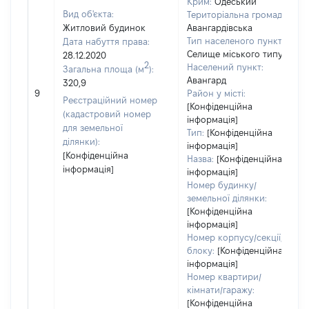
Крим:
Одеський
Вид об'єкта:
Територіальна громада:
Житловий будинок
Авангардівська
Тип населеного пункту:
Дата набуття права:
Селище міського типу
28.12.2020
2
Населений пункт:
Загальна площа (м
):
Авангард
320,9
9
Район у місті:
Реєстраційний номер
[Конфіденційна
(кадастровий номер
інформація]
для земельної
Тип:
[Конфіденційна
ділянки):
інформація]
[Конфіденційна
Назва:
[Конфіденційна
інформація]
інформація]
Номер будинку/
земельної ділянки:
[Конфіденційна
інформація]
Номер корпусу/секції/
блоку:
[Конфіденційна
інформація]
Номер квартири/
кімнати/гаражу:
[Конфіденційна