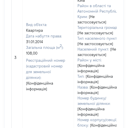
Київ
Район в області та
Автономній Республіці
Крим:
[Не
застосовується]
Вид об'єкта:
Територіальна громада:
Квартира
[Не застосовується]
Дата набуття права:
Тип населеного пункту:
31.01.2014
[Не застосовується]
2
Загальна площа (м
):
Населений пункт:
[Не
108,00
застосовується]
3
Район у місті:
Реєстраційний номер
[Конфіденційна
(кадастровий номер
інформація]
для земельної
Тип:
[Конфіденційна
ділянки):
інформація]
[Конфіденційна
Назва:
[Конфіденційна
інформація]
інформація]
Номер будинку/
земельної ділянки:
[Конфіденційна
інформація]
Номер корпусу/секції/
блоку:
[Конфіденційна