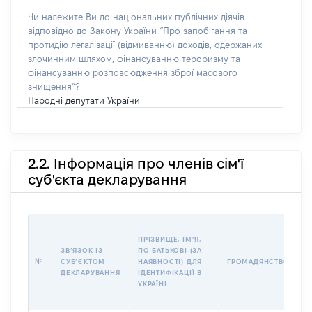
Чи належите Ви до національних публічних діячів
відповідно до Закону України “Про запобігання та
протидію легалізації (відмиванню) доходів, одержаних
злочинним шляхом, фінансуванню тероризму та
фінансуванню розповсюдження зброї масового
знищення”?
Народні депутати України
2.2. Інформація про членів сім'ї
суб'єкта декларування
П
ПРІЗВИЩЕ, ІМʼЯ,
Б
ЗВʼЯЗОК ІЗ
ПО БАТЬКОВІ (ЗА
І
№
СУБʼЄКТОМ
НАЯВНОСТІ) ДЛЯ
ГРОМАДЯНСТВО
М
ДЕКЛАРУВАННЯ
ІДЕНТИФІКАЦІЇ В
УКРАЇНІ