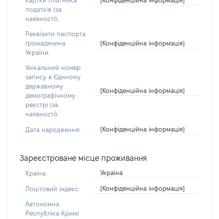
картки платника
податків (за
наявності):
Реквізити паспорта
[Конфіденційна інформація]
громадянина
України:
Унікальний номер
запису в Єдиному
державному
[Конфіденційна інформація]
демографічному
реєстрі (за
наявності):
[Конфіденційна інформація]
Дата народження:
Зареєстроване місце проживання
Україна
Країна:
[Конфіденційна інформація]
Поштовий індекс:
Автономна
Республіка Крим/