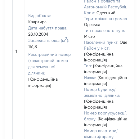
Район в області та
Автономній Республіці
Крим:
Одеський
Вид об'єкта:
Територіальна громада:
Квартира
Одеська
Дата набуття права:
Тип населеного пункту:
28.10.2004
Місто
2
Загальна площа (м
):
Населений пункт:
Одеса
151,8
Район у місті:
1
[Конфіденційна
Реєстраційний номер
інформація]
(кадастровий номер
Тип:
[Конфіденційна
для земельної
інформація]
ділянки):
Назва:
[Конфіденційна
[Конфіденційна
інформація]
інформація]
Номер будинку/
земельної ділянки:
[Конфіденційна
інформація]
Номер корпусу/секції/
блоку:
[Конфіденційна
інформація]
Номер квартири/
кімнати/гаражу: