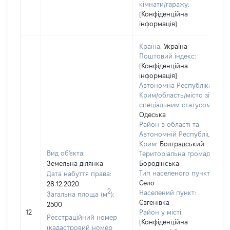
кімнати/гаражу:
[Конфіденційна
інформація]
Країна:
Україна
Поштовий індекс:
[Конфіденційна
інформація]
Автономна Республіка
Крим/область/місто зі
спеціальним статусом:
Одеська
Район в області та
Автономній Республіці
Крим:
Болградський
Вид об'єкта:
Територіальна громада:
Земельна ділянка
Бородінська
Тип населеного пункту:
Дата набуття права:
Село
28.12.2020
2
Населений пункт:
Загальна площа (м
):
Євгенівка
2500
12
Район у місті:
Реєстраційний номер
[Конфіденційна
(кадастровий номер