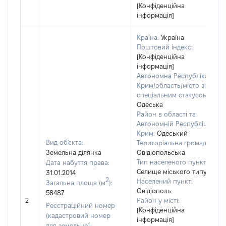
[Конфіденційна
інформація]
Країна:
Україна
Поштовий індекс:
[Конфіденційна
інформація]
Автономна Республіка
Крим/область/місто зі
спеціальним статусом:
Одеська
Район в області та
Автономній Республіці
Крим:
Одеський
Вид об'єкта:
Територіальна громада:
Земельна ділянка
Овідіопольська
Тип населеного пункту:
Дата набуття права:
Селище міського типу
31.01.2014
2
Населений пункт:
Загальна площа (м
):
Овідіополь
58487
2
Район у місті:
Реєстраційний номер
[Конфіденційна
(кадастровий номер
інформація]
для земельної