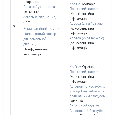
Квартира
Країна:
Болгарія
Дата набуття права:
Поштовий індекс:
25.02.2009
[Конфіденційна
2
Загальна площа (м
):
інформація]
87,71
Адреса (англійською):
8
[Конфіденційна
Реєстраційний номер
інформація]
(кадастровий номер
Адреса (українською):
для земельної
[Конфіденційна
ділянки):
інформація]
[Конфіденційна
інформація]
Країна:
Україна
Поштовий індекс:
[Конфіденційна
інформація]
Автономна Республіка
Крим/область/місто зі
спеціальним статусом:
Одеська
Район в області та
Автономній Республіці