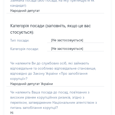
Займана посада
(або посада, на яку претендуєте як
кандидат)
:
Народний депутат
Категорія посади (заповніть, якщо це вас
стосується):
[Не застосовується]
Тип посади:
[Не застосовується]
Категорія посади:
Чи належите Ви до службових осіб, які займають
відповідальне та особливо відповідальне становище,
відповідно до Закону України «Про запобігання
корупції»?
Народний депутат України
Чи належить Ваша посада до посад, пов'язаних з
високим рівнем корупційних ризиків, згідно з
переліком, затвердженим Національним агентством з
питань запобігання корупції?
Ні