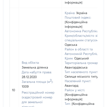
інформація]
Країна:
Україна
Поштовий індекс:
[Конфіденційна
інформація]
Автономна Республіка
Крим/область/місто зі
спеціальним статусом:
Одеська
Район в області та
Автономній Республіці
Крим:
Одеський
Вид об'єкта:
Територіальна громада:
Земельна ділянка
Авангардівська
Тип населеного пункту:
Дата набуття права:
Селище міського типу
28.12.2020
2
Населений пункт:
Загальна площа (м
):
Авангард
1009
10
Район у місті:
Реєстраційний номер
[Конфіденційна
(кадастровий номер
інформація]
для земельної
Тип:
[Конфіденційна
ділянки):