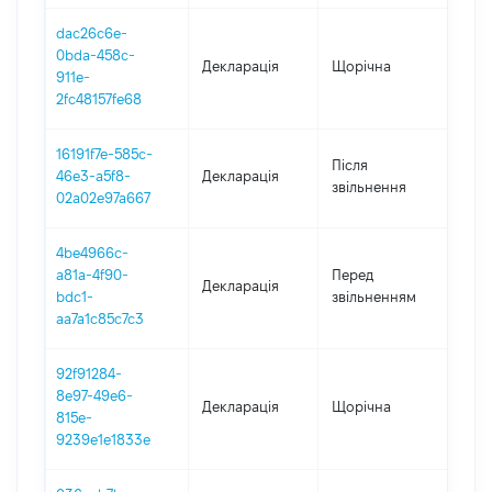
dac26c6e-
0bda-458c-
Декларація
Щорічна
202
911e-
2fc48157fe68
16191f7e-585c-
Після
46e3-a5f8-
Декларація
202
звільнення
02a02e97a667
4be4966c-
01.0
a81a-4f90-
Перед
Декларація
-
bdc1-
звільненням
20.1
aa7a1c85c7c3
92f91284-
8e97-49e6-
Декларація
Щорічна
201
815e-
9239e1e1833e