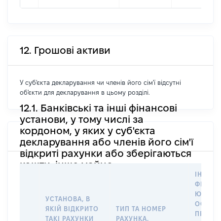
12. Грошові активи
У суб'єкта декларування чи членів його сім'ї відсутні
об'єкти для декларування в цьому розділі.
12.1. Банківські та інші фінансові
установи, у тому числі за
кордоном, у яких у суб'єкта
декларування або членів його сім'ї
відкриті рахунки або зберігаються
кошти, інше майно
ІНФОР
ФІЗИЧН
ЮРИДИ
УСТАНОВА, В
ОСОБУ,
ЯКІЙ ВІДКРИТО
ТИП ТА НОМЕР
ПРАВО
ТАКІ РАХУНКИ
РАХУНКА,