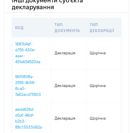
Інші документи суб'єкта
декларування
ТИП
ТИП
КОД
ПЕ
ДОКУМЕНТА
ДЕКЛАРАЦІЇ
1687b4af-
d755-430e-
Декларація
Щорічна
202
aaac-
451e654520da
56f0808a-
2555-4b59-
Декларація
Щорічна
202
8ca0-
7a62acd73803
aedd626d-
d0af-48df-
Декларація
Щорічна
202
b2b3-
88c13033d82a