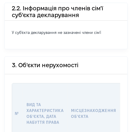
2.2. Інформація про членів сім'ї
суб'єкта декларування
У суб'єкта декларування не зазначені члени сім'ї
3. Об'єкти нерухомості
ВАР
ДАТ
НАБ
ВИД ТА
ПРА
ХАРАКТЕРИСТИКА
МІСЦЕЗНАХОДЖЕННЯ
№
ЗА
ОБʼЄКТА, ДАТА
ОБʼЄКТА
ОС
НАБУТТЯ ПРАВА
ГР
ОЦІ