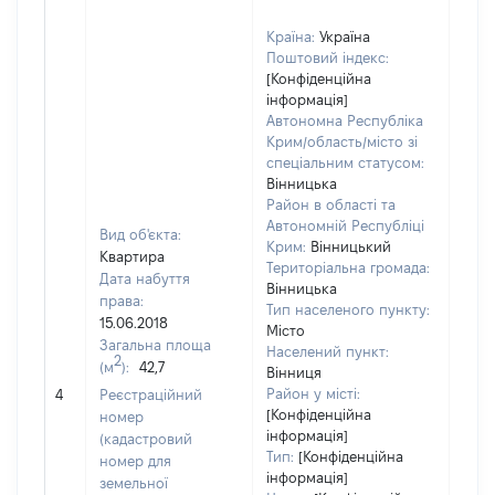
Країна:
Україна
Поштовий індекс:
[Конфіденційна
інформація]
Автономна Республіка
Крим/область/місто зі
спеціальним статусом:
Вінницька
Район в області та
Автономній Республіці
Вид об'єкта:
Крим:
Вінницький
Квартира
Територіальна громада:
Дата набуття
Вінницька
права:
Тип населеного пункту:
15.06.2018
Місто
Загальна площа
Населений пункт:
2
(м
):
42,7
Вінниця
[Не 
Район у місті:
4
Реєстраційний
[Конфіденційна
номер
інформація]
(кадастровий
Тип:
[Конфіденційна
номер для
інформація]
земельної