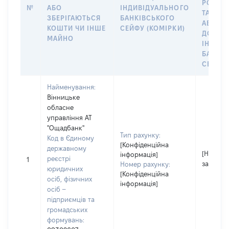
РОЗПО
№
АБО
ІНДИВІДУАЛЬНОГО
ТАКИМ
ЗБЕРІГАЮТЬСЯ
БАНКІВСЬКОГО
АБО М
КОШТИ ЧИ ІНШЕ
СЕЙФУ (КОМІРКИ)
ДО
МАЙНО
ІНДИВ
БАНКІ
СЕЙФУ 
Найменування:
Вінницьке
обласне
управління АТ
"Ощадбанк"
Тип рахунку:
Код в Єдиному
[Конфіденційна
державному
[Не
інформація]
реєстрі
1
застосо
Номер рахунку:
юридичних
[Конфіденційна
осіб, фізичних
інформація]
осіб –
підприємців та
громадських
формувань: