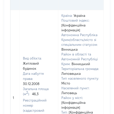
ГРН
Країна:
Україна
Поштовий індекс:
[Конфіденційна
інформація]
Автономна Республіка
Крим/область/місто зі
спеціальним статусом:
Вінницька
Район в області та
Вид об'єкта:
Автономній Республіці
Житловий
Крим:
Вінницький
будинок
Територіальна громада:
Дата набуття
Липовецька
Тип населеного пункту:
права:
Місто
30.12.2008
Населений пункт:
Загальна площа
2
Липовець
(м
):
46,3
[Не 
1
Район у місті:
Реєстраційний
[Конфіденційна
номер
інформація]
(кадастровий
Тип:
[Конфіденційна