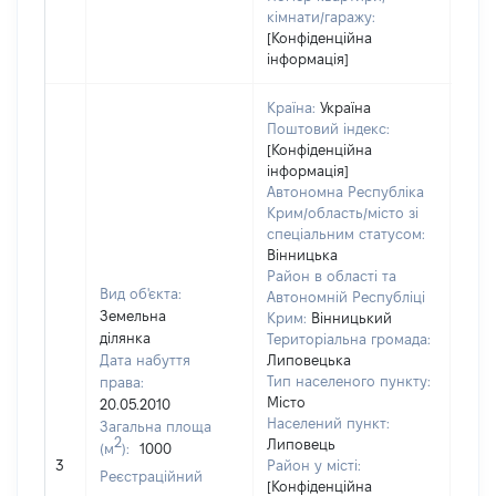
кімнати/гаражу:
[Конфіденційна
інформація]
Країна:
Україна
Поштовий індекс:
[Конфіденційна
інформація]
Автономна Республіка
Крим/область/місто зі
спеціальним статусом:
Вінницька
Район в області та
Вид об'єкта:
Автономній Республіці
Земельна
Крим:
Вінницький
ділянка
Територіальна громада:
Дата набуття
Липовецька
Тип населеного пункту:
права:
Місто
20.05.2010
Населений пункт:
Загальна площа
2
Липовець
(м
):
1000
[Не 
3
Район у місті:
Реєстраційний
[Конфіденційна