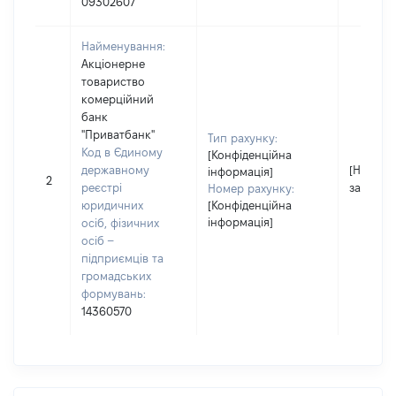
09302607
Найменування:
Акціонерне
товариство
комерційний
банк
"Приватбанк"
Тип рахунку:
Код в Єдиному
[Конфіденційна
державному
[Не
інформація]
2
реєстрі
застосо
Номер рахунку:
юридичних
[Конфіденційна
інформація]
осіб, фізичних
осіб –
підприємців та
громадських
формувань:
14360570