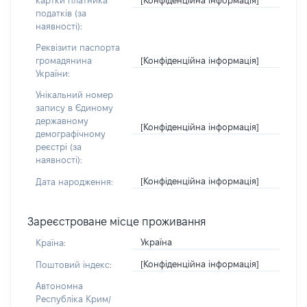
картки платника
податків (за
наявності):
Реквізити паспорта
[Конфіденційна інформація]
громадянина
України:
Унікальний номер
запису в Єдиному
державному
[Конфіденційна інформація]
демографічному
реєстрі (за
наявності):
[Конфіденційна інформація]
Дата народження:
Зареєстроване місце проживання
Україна
Країна:
[Конфіденційна інформація]
Поштовий індекс:
Автономна
Республіка Крим/