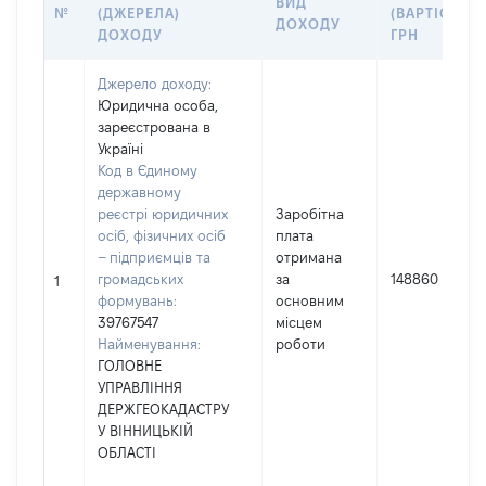
ВИД
№
(ДЖЕРЕЛА)
(ВАРТІСТЬ),
ДОХОДУ
ДОХОДУ
ГРН
Джерело доходу:
Юридична особа,
зареєстрована в
Україні
Код в Єдиному
державному
реєстрі юридичних
Заробітна
осіб, фізичних осіб
плата
– підприємців та
отримана
громадських
за
148860
1
формувань:
основним
39767547
місцем
Найменування:
роботи
ГОЛОВНЕ
УПРАВЛІННЯ
ДЕРЖГЕОКАДАСТРУ
У ВІННИЦЬКІЙ
ОБЛАСТІ