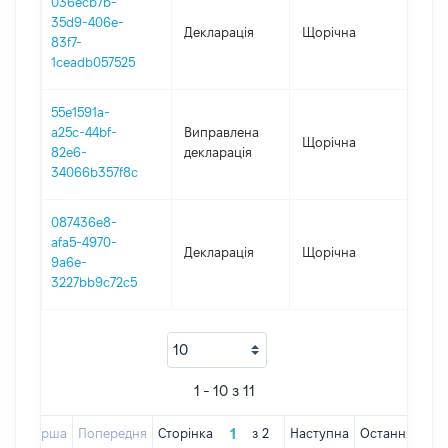
036ecb7b-
35d9-406e-
Декларація
Щорічна
201
83f7-
1ceadb057525
55e1591a-
a25c-44bf-
Виправлена
Щорічна
2017
82e6-
декларація
34066b357f8c
087436e8-
afa5-4970-
Декларація
Щорічна
2017
9a6e-
3227bb9c72c5
1 - 10 з 11
Перша
Попередня
Сторінка
з
2
Наступна
Остання