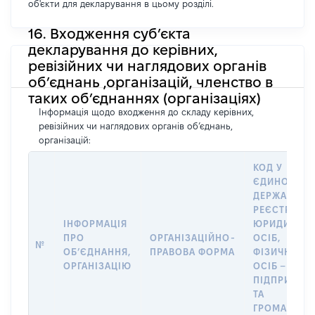
об'єкти для декларування в цьому розділі.
16. Входження суб’єкта
декларування до керівних,
ревізійних чи наглядових органів
об’єднань ,організацій, членство в
таких об’єднаннях (організаціях)
Інформація щодо входження до складу керівних,
ревізійних чи наглядових органів об’єднань,
організацій:
КОД У
ЄДИНОМУ
ДЕРЖАВНО
РЕЄСТРІ
ІНФОРМАЦІЯ
ЮРИДИЧНИ
ПРО
ОРГАНІЗАЦІЙНО-
ОСІБ,
№
ОБʼЄДНАННЯ,
ПРАВОВА ФОРМА
ФІЗИЧНИХ
ОРГАНІЗАЦІЮ
ОСІБ –
ПІДПРИЄМЦ
ТА
ГРОМАДСЬК