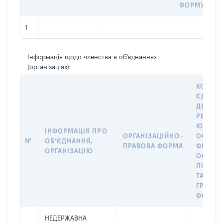
ФОРМУВАН
1
Інформація щодо членства в об’єднаннях
(організаціях):
КОД У
ЄДИНО
ДЕРЖА
РЕЄСТР
ЮРИДИ
ІНФОРМАЦІЯ ПРО
ОРГАНІЗАЦІЙНО-
ОСІБ,
№
ОБʼЄДНАННЯ,
ПРАВОВА ФОРМА
ФІЗИЧ
ОРГАНІЗАЦІЮ
ОСІБ –
ПІДПР
ТА
ГРОМА
ФОРМУ
НЕДЕРЖАВНА