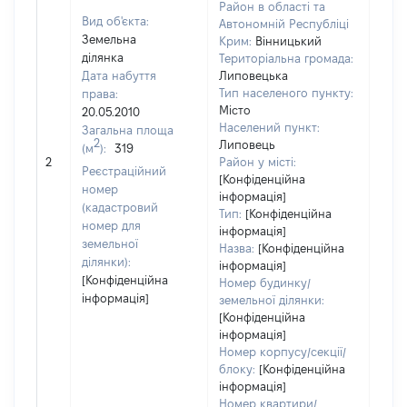
Район в області та
Вид об'єкта:
Автономній Республіці
Земельна
Крим:
Вінницький
ділянка
Територіальна громада:
Дата набуття
Липовецька
Тип населеного пункту:
права:
Місто
20.05.2010
Населений пункт:
Загальна площа
2
Липовець
(м
):
319
[Не 
2
Район у місті:
Реєстраційний
[Конфіденційна
номер
інформація]
(кадастровий
Тип:
[Конфіденційна
номер для
інформація]
земельної
Назва:
[Конфіденційна
ділянки):
інформація]
[Конфіденційна
Номер будинку/
інформація]
земельної ділянки:
[Конфіденційна
інформація]
Номер корпусу/секції/
блоку:
[Конфіденційна
інформація]
Номер квартири/