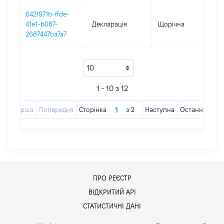
642f971b-ffde-
41e1-b087-
Декларація
Щорічна
201
2687447ba7a7
1 - 10 з 12
Перша
Попередня
Сторінка
з
2
Наступна
Остання
ПРО РЕЄСТР
ВІДКРИТИЙ АРІ
СТАТИСТИЧНІ ДАНІ