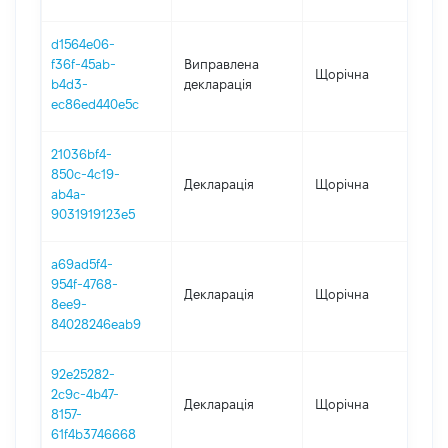
d1564e06-
f36f-45ab-
Виправлена
Щорічна
202
b4d3-
декларація
ec86ed440e5c
21036bf4-
850c-4c19-
Декларація
Щорічна
202
ab4a-
9031919123e5
a69ad5f4-
954f-4768-
Декларація
Щорічна
202
8ee9-
84028246eab9
92e25282-
2c9c-4b47-
Декларація
Щорічна
202
8157-
61f4b3746668