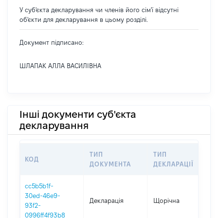
У суб'єкта декларування чи членів його сім'ї відсутні
об'єкти для декларування в цьому розділі.
Документ підписано:
ШЛАПАК АЛЛА ВАСИЛІВНА
Інші документи суб'єкта
декларування
ТИП
ТИП
КОД
ПЕ
ДОКУМЕНТА
ДЕКЛАРАЦІЇ
cc5b5b1f-
30ed-46e9-
Декларація
Щорічна
202
93f2-
0996ff4f93b8