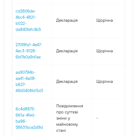
cd2606de-
4bc4-4821-
Декларація
Щорічна
202
b022-
da840fefc4b5
270f8fa1-4e47-
4ec3-9128-
Декларація
Щорічна
202
6bf7e0a9d1ae
aa90794b-
aa41-4a08-
Декларація
Щорічна
201
b627-
49d0408bf3d3
Повідомлення
6c4d8875-
про суттєві
661a-4fed-
зміни y
-
201
ba96-
майновому
58631bce2d9d
стані