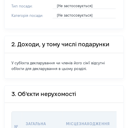
[Не застосовується]
Тип посади:
[Не застосовується]
Категорія посади:
2. Доходи, у тому числі подарунки
У суб'єкта декларування чи членів його сім'ї відсутні
об'єкти для декларування в цьому розділі.
3. Об'єкти нерухомості
ВАРТ
ЗАГАЛЬНА
МІСЦЕЗНАХОДЖЕННЯ
№
НА Д