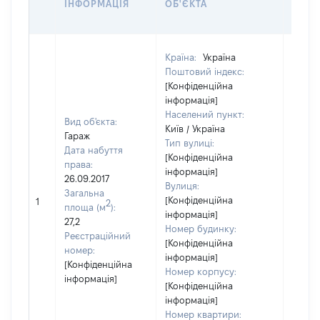
ІНФОРМАЦІЯ
ОБ'ЄКТА
НАБУ
Країна:
Україна
Поштовий індекс:
[Конфіденційна
інформація]
Населений пункт:
Вид об'єкта:
Київ / Україна
Гараж
Тип вулиці:
Дата набуття
[Конфіденційна
права:
інформація]
26.09.2017
Вулиця:
Загальна
[Конфіденційна
1
15000
2
площа (м
):
інформація]
27,2
Номер будинку:
Реєстраційний
[Конфіденційна
номер:
інформація]
[Конфіденційна
Номер корпусу:
інформація]
[Конфіденційна
інформація]
Номер квартири: