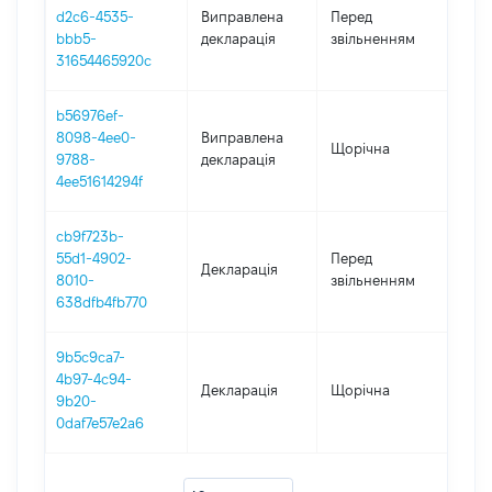
01.0
d2c6-4535-
Виправлена
Перед
-
bbb5-
декларація
звільненням
25.0
31654465920c
b56976ef-
8098-4ee0-
Виправлена
Щорічна
202
9788-
декларація
4ee51614294f
cb9f723b-
01.0
55d1-4902-
Перед
Декларація
-
8010-
звільненням
25.0
638dfb4fb770
9b5c9ca7-
4b97-4c94-
Декларація
Щорічна
202
9b20-
0daf7e57e2a6