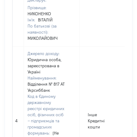
Декларує:
Прізвище:
НИКОНЕНКО
Ім'я:
ВІТАЛІЙ
По батькові (за
наявності):
МИКОЛАЙОВИЧ
Джерело доходу:
Юридична особа,
зареєстрована в
Україні
Найменування:
Відділення № 817 АТ
Укрсиббанк
Код в Єдиному
державному
реєстрі юридичних
осіб, фізичних осіб
Інше
4
– підприємців та
Кредитні
1
громадських
кошти
формувань:
[Не