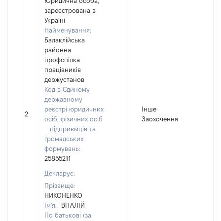
Юридична особа,
зареєстрована в
Україні
Найменування:
Балаклійська
районна
профспілка
працівників
держустанов
Код в Єдиному
державному
реєстрі юридичних
Інше
2
2
осіб, фізичних осіб
Заохочення
– підприємців та
громадських
формувань:
25855211
Декларує:
Прізвище:
НИКОНЕНКО
Ім'я:
ВІТАЛІЙ
По батькові (за