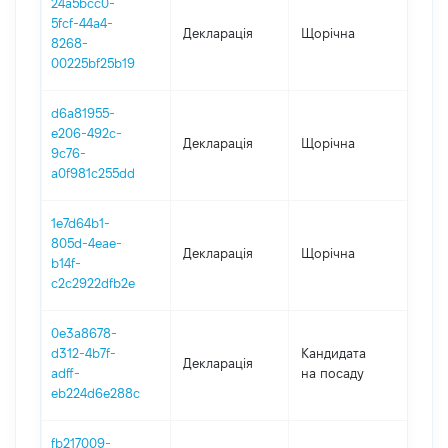
24a5bcc0-
5fcf-44a4-
Декларація
Щорічна
202
8268-
00225bf25b19
d6a81955-
e206-492c-
Декларація
Щорічна
202
9c76-
a0f981c255dd
1e7d64b1-
805d-4eae-
Декларація
Щорічна
2021
b14f-
c2c2922dfb2e
0e3a8678-
d312-4b7f-
Кандидата
Декларація
202
adff-
на посаду
eb224d6e288c
fb217009-