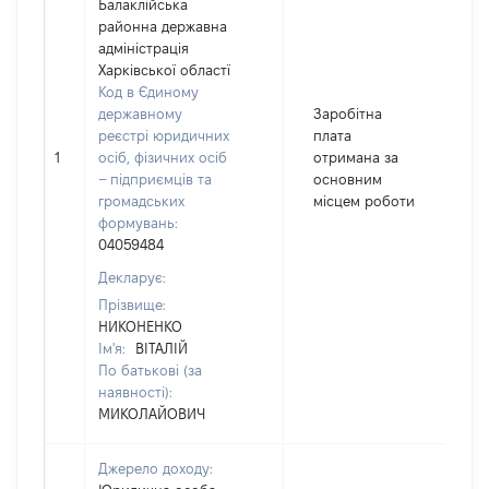
Балаклійська
районна державна
адміністрація
Харківської областї
Код в Єдиному
державному
Заробітна
реєстрі юридичних
плата
1
осіб, фізичних осіб
отримана за
3
– підприємців та
основним
громадських
місцем роботи
формувань:
04059484
Декларує:
Прізвище:
НИКОНЕНКО
Ім'я:
ВІТАЛІЙ
По батькові (за
наявності):
МИКОЛАЙОВИЧ
Джерело доходу: