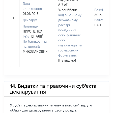
Дата
817 АТ
виникнення:
Укрсиббанк
Розмір:
01.06.2016
Код в Єдиному
3913
1
Декларує:
державному
Валюта:
реєстрі
UAH
Прізвище:
юридичних
НИКОНЕНКО
осіб, фізичних
Ім'я:
ВІТАЛІЙ
осіб –
По батькові (за
підприємців та
наявності):
громадських
МИКОЛАЙОВИЧ
формувань:
[Не відомо]
14. Видатки та правочини суб'єкта
декларування
У суб'єкта декларування чи членів його сім'ї відсутні
об'єкти для декларування в цьому розділі.