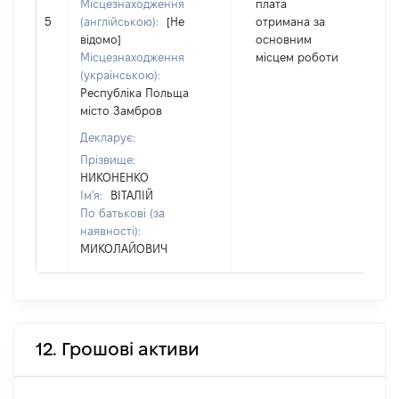
Місцезнаходження
плата
5
(англійською):
[Не
отримана за
1
відомо]
основним
Місцезнаходження
місцем роботи
(українською):
Республіка Польща
місто Замбров
Декларує:
Прізвище:
НИКОНЕНКО
Ім'я:
ВІТАЛІЙ
По батькові (за
наявності):
МИКОЛАЙОВИЧ
12. Грошові активи