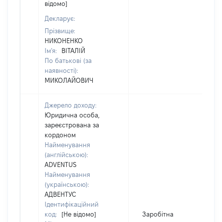
відомо]
Декларує:
Прізвище:
НИКОНЕНКО
Ім'я:
ВІТАЛІЙ
По батькові (за
наявності):
МИКОЛАЙОВИЧ
Джерело доходу:
Юридична особа,
зареєстрована за
кордоном
Найменування
(англійською):
ADVENTUS
Найменування
(українською):
АДВЕНТУС
Ідентифікаційний
код:
[Не відомо]
Заробітна