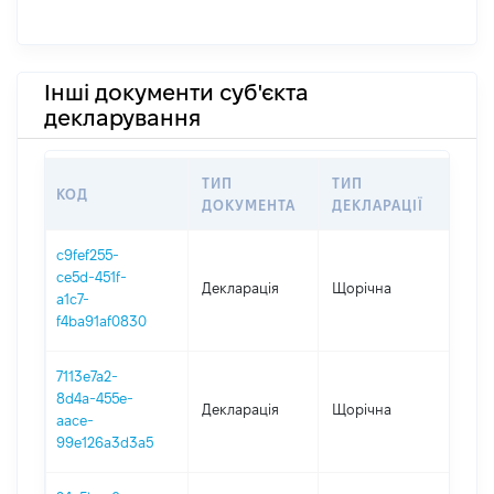
Інші документи суб'єкта
декларування
ТИП
ТИП
КОД
ПЕР
ДОКУМЕНТА
ДЕКЛАРАЦІЇ
c9fef255-
ce5d-451f-
Декларація
Щорічна
202
a1c7-
f4ba91af0830
7113e7a2-
8d4a-455e-
Декларація
Щорічна
202
aace-
99e126a3d3a5