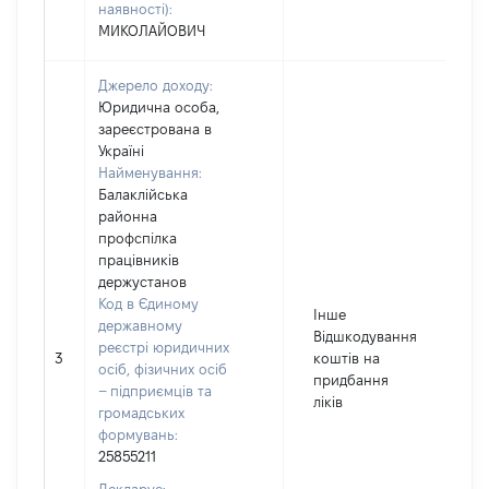
наявності):
МИКОЛАЙОВИЧ
Джерело доходу:
Юридична особа,
зареєстрована в
Україні
Найменування:
Балаклійська
районна
профспілка
працівників
держустанов
Код в Єдиному
Інше
державному
Відшкодування
реєстрі юридичних
3
коштів на
5
осіб, фізичних осіб
придбання
– підприємців та
ліків
громадських
формувань:
25855211