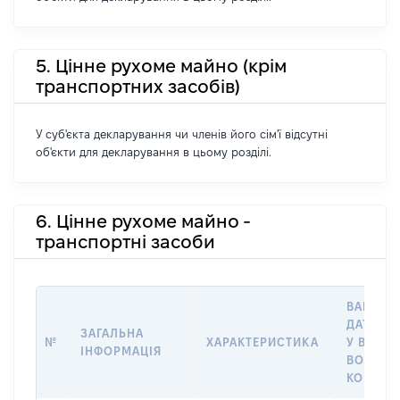
5. Цінне рухоме майно (крім
транспортних засобів)
У суб'єкта декларування чи членів його сім'ї відсутні
об'єкти для декларування в цьому розділі.
6. Цінне рухоме майно -
транспортні засоби
ВАРТІСТ
ДАТУ НА
ЗАГАЛЬНА
№
ХАРАКТЕРИСТИКА
У ВЛАСН
ІНФОРМАЦІЯ
ВОЛОДІ
КОРИСТ